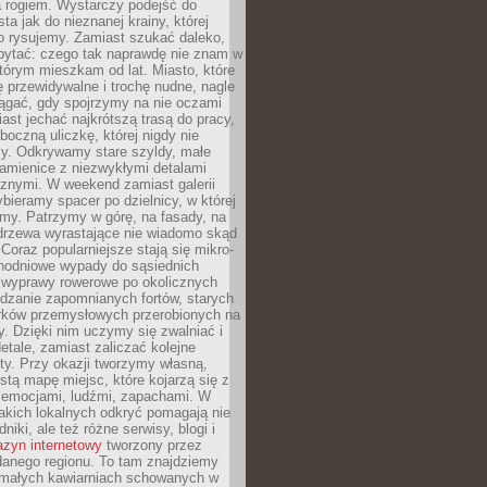
a rogiem. Wystarczy podejść do
ta jak do nieznanej krainy, której
o rysujemy. Zamiast szukać daleko,
ytać: czego tak naprawdę nie znam w
tórym mieszkam od lat. Miasto, które
 przewidywalne i trochę nudne, nagle
ągać, gdy spojrzymy na nie oczami
iast jechać najkrótszą trasą do pracy,
oczną uliczkę, której nigdy nie
y. Odkrywamy stare szyldy, małe
amienice z niezwykłymi detalami
cznymi. W weekend zamiast galerii
bieramy spacer po dzielnicy, w której
my. Patrzymy w górę, na fasady, na
 drzewa wyrastające nie wiadomo skąd
Coraz popularniejsze stają się mikro-
dnodniowe wypady do sąsiednich
 wyprawy rowerowe po okolicznych
dzanie zapomnianych fortów, starych
rków przemysłowych przerobionych na
ry. Dzięki nim uczymy się zwalniać i
etale, zamiast zaliczać kolejne
isty. Przy okazji tworzymy własną,
stą mapę miejsc, które kojarzą się z
 emocjami, ludźmi, zapachami. W
akich lokalnych odkryć pomagają nie
niki, ale też różne serwisy, blogi i
zyn internetowy
tworzony przez
danego regionu. To tam znajdziemy
 małych kawiarniach schowanych w