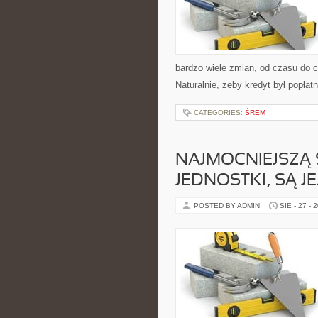
bardzo wiele zmian, od czasu do 
Naturalnie, żeby kredyt był popła
CATEGORIES:
ŚREM
NAJMOCNIEJSZĄ 
JEDNOSTKI, SĄ J
POSTED BY ADMIN
SIE - 27 - 