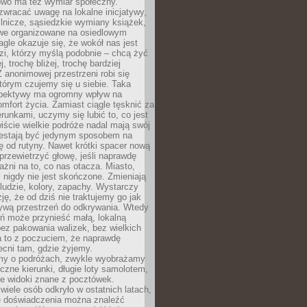
owo ma też wymiar społeczny.
wracać uwagę na lokalne inicjatywy,
ślnicze, sąsiedzkie wymiany książek,
owe organizowane na osiedlowym
gle okazuje się, że wokół nas jest
zi, którzy myślą podobnie – chcą żyć
j, trochę bliżej, trochę bardziej
 anonimowej przestrzeni robi się
tórym czujemy się u siebie. Taka
pektywy ma ogromny wpływ na
mfort życia. Zamiast ciągle tęsknić za
erunkami, uczymy się lubić to, co jest
ście wielkie podróże nadal mają swój
rzestają być jedynym sposobem na
ę od rutyny. Nawet krótki spacer nową
 przewietrzyć głowę, jeśli naprawdę
żni na to, co nas otacza. Miasto,
 nigdy nie jest skończone. Zmieniają
 ludzie, kolory, zapachy. Wystarczy
ję, że od dziś nie traktujemy go jak
 żywą przestrzeń do odkrywania. Wtedy
ń może przynieść małą, lokalną
ez pakowania walizek, bez wielkich
a to z poczuciem, że naprawdę
cni tam, gdzie żyjemy.
my o podróżach, zwykle wyobrażamy
czne kierunki, długie loty samolotem,
ne widoki znane z pocztówek.
ele osób odkryło w ostatnich latach,
e doświadczenia można znaleźć