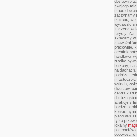
dosłownie z
swojego mias
mapę dopier
zaczynamy p
miejscu, w k
wydawało się
zaczyna wci
turysty. Zam
skręcamy w b
zauważaliśm
pracownie, k
architektoni
handlowej wy
rzadko bywa
balkony, na
na dachach. 
podróże: je
miasteczek,
wsiach, zwie
dworców, pa
centra kultu
dostrzegać d
atrakcje z l
bardzo osobi
konkretnymi
planowaniu t
tylko przewod
lokalny
maga
pasjonatów 
opowieści o