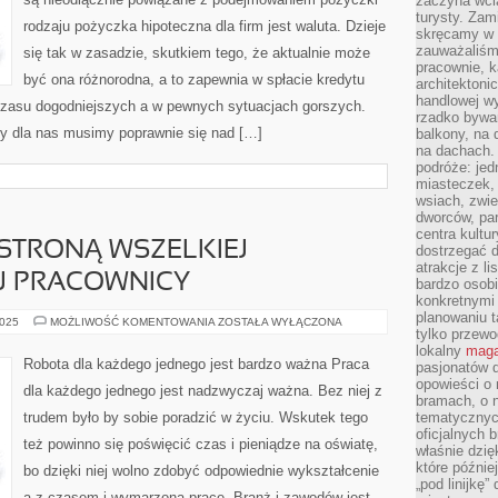
zaczyna wci
POŻYCZKI
HIPOTECZNE
turysty. Zam
rodzaju pożyczka hipoteczna dla firm jest waluta. Dzieje
DLA
skręcamy w b
FIRM
zauważaliśm
się tak w zasadzie, skutkiem tego, że aktualnie może
pracownie, k
być ona różnorodna, a to zapewnia w spłacie kredytu
architektoni
handlowej wy
czasu dogodniejszych a w pewnych sytuacjach gorszych.
rzadko bywa
tny dla nas musimy poprawnie się nad […]
balkony, na
na dachach. 
podróże: je
miasteczek,
wsiach, zwie
dworców, pa
centra kultu
STRONĄ WSZELKIEJ
dostrzegać d
atrakcje z l
EJ PRACOWNICY
bardzo osobi
konkretnymi
planowaniu t
NAJMOCNIEJSZĄ
2025
MOŻLIWOŚĆ KOMENTOWANIA
ZOSTAŁA WYŁĄCZONA
tylko przewod
STRONĄ
WSZELKIEJ
lokalny
maga
JEDNOSTKI,
Robota dla każdego jednego jest bardzo ważna Praca
pasjonatów 
SĄ
JEJ
opowieści o
dla każdego jednego jest nadzwyczaj ważna. Bez niej z
PRACOWNICY
bramach, o 
trudem było by sobie poradzić w życiu. Wskutek tego
tematycznyc
oficjalnych 
też powinno się poświęcić czas i pieniądze na oświatę,
właśnie dzię
które późnie
bo dzięki niej wolno zdobyć odpowiednie wykształcenie
„pod linijkę
a z czasem i wymarzoną pracę. Branż i zawodów jest