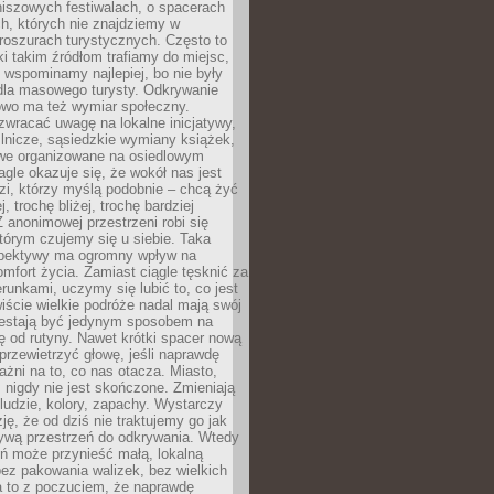
niszowych festiwalach, o spacerach
h, których nie znajdziemy w
broszurach turystycznych. Często to
ki takim źródłom trafiamy do miejsc,
j wspominamy najlepiej, bo nie były
” dla masowego turysty. Odkrywanie
owo ma też wymiar społeczny.
wracać uwagę na lokalne inicjatywy,
ślnicze, sąsiedzkie wymiany książek,
owe organizowane na osiedlowym
gle okazuje się, że wokół nas jest
zi, którzy myślą podobnie – chcą żyć
j, trochę bliżej, trochę bardziej
 anonimowej przestrzeni robi się
tórym czujemy się u siebie. Taka
pektywy ma ogromny wpływ na
mfort życia. Zamiast ciągle tęsknić za
erunkami, uczymy się lubić to, co jest
ście wielkie podróże nadal mają swój
rzestają być jedynym sposobem na
ę od rutyny. Nawet krótki spacer nową
 przewietrzyć głowę, jeśli naprawdę
żni na to, co nas otacza. Miasto,
 nigdy nie jest skończone. Zmieniają
 ludzie, kolory, zapachy. Wystarczy
ję, że od dziś nie traktujemy go jak
 żywą przestrzeń do odkrywania. Wtedy
ń może przynieść małą, lokalną
ez pakowania walizek, bez wielkich
a to z poczuciem, że naprawdę