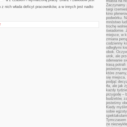
miasta na n
Zaczynamy z
 z nich włada deficyt pracowników, a w innych jest nadto
targi rzemie
kino plener
podwórku. Na
mnóstwo lud
T
trochę wolnie
świadomie. Z
miejsce, w k
zmiana pers
codzienny ko
odległymi ki
obok. Oczywi
urok, ale p
oderwanie si
trasą potrafi
jesteśmy uwa
które znamy,
się miejsca,
podjąć decyz
tła, ale jak
każdy tydzie
przygodę – b
budżetów, z
jesteśmy obe
Kiedy myśli
sobie egzoty
spektakular
Tymczasem wi
że niezwykł