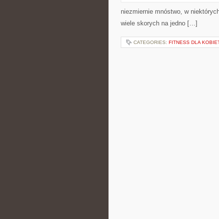
niezmiernie mnóstwo, w niektórych
wiele skorych na jedno […]
CATEGORIES:
FITNESS DLA KOBIE