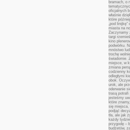
bramach, o 
tematycznyc
oficjalnych 
właśnie dzię
które późnie
„pod linijkę
miasta na n
Zaczynamy z
targi rzemie
kino plener
podwórku. Na
mnóstwo lud
trochę wolnie
świadomie. Z
miejsce, w k
zmiana pers
codzienny ko
odległymi ki
obok. Oczywi
urok, ale p
oderwanie si
trasą potrafi
jesteśmy uwa
które znamy,
się miejsca,
podjąć decyz
tła, ale jak
każdy tydzie
przygodę – b
budżetów, z