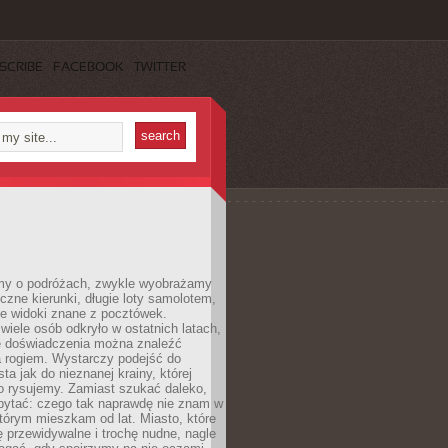
SCRIBE
FACEBOOK
TWITTER
my o podróżach, zwykle wyobrażamy
czne kierunki, długie loty samolotem,
ne widoki znane z pocztówek.
ele osób odkryło w ostatnich latach,
e doświadczenia można znaleźć
a rogiem. Wystarczy podejść do
ta jak do nieznanej krainy, której
o rysujemy. Zamiast szukać daleko,
ytać: czego tak naprawdę nie znam w
tórym mieszkam od lat. Miasto, które
 przewidywalne i trochę nudne, nagle