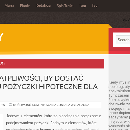
Marta
Redakcja
Tagi
Tagi
Płonie
Spis Treści
SUB
Y
025
WĄTPLIWOŚCI, BY DOSTAĆ
Kiedy myśli
 POŻYCZKI HIPOTECZNE DLA
sobie egzoty
spektakular
Tymczasem wi
że niezwykł
dosłownie z
JAK
2025
MOŻLIWOŚĆ KOMENTOWANIA
ZOSTAŁA WYŁĄCZONA
NIE
swojego mias
ULEGA
mapę dopier
WĄTPLIWOŚCI,
Jednym z elementów, które są nieodłącznie połączone z
zaczynamy p
BY
DOSTAĆ
miejscu, w k
podejmowaniem pożyczki Jednym z elementów, które
POMOC
wydawało się
RODZAJU
są nieodłącznie powiązane z podejmowaniem pożyczki