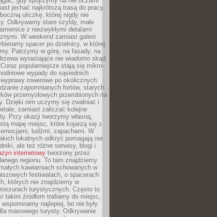
ągać, gdy spojrzymy na nie oczami
iast jechać najkrótszą trasą do pracy,
oczną uliczkę, której nigdy nie
y. Odkrywamy stare szyldy, małe
amienice z niezwykłymi detalami
cznymi. W weekend zamiast galerii
bieramy spacer po dzielnicy, w której
my. Patrzymy w górę, na fasady, na
 drzewa wyrastające nie wiadomo skąd
Coraz popularniejsze stają się mikro-
dnodniowe wypady do sąsiednich
 wyprawy rowerowe po okolicznych
dzanie zapomnianych fortów, starych
rków przemysłowych przerobionych na
ry. Dzięki nim uczymy się zwalniać i
etale, zamiast zaliczać kolejne
isty. Przy okazji tworzymy własną,
stą mapę miejsc, które kojarzą się z
 emocjami, ludźmi, zapachami. W
akich lokalnych odkryć pomagają nie
niki, ale też różne serwisy, blogi i
zyn internetowy
tworzony przez
danego regionu. To tam znajdziemy
 małych kawiarniach schowanych w
niszowych festiwalach, o spacerach
h, których nie znajdziemy w
broszurach turystycznych. Często to
ki takim źródłom trafiamy do miejsc,
j wspominamy najlepiej, bo nie były
” dla masowego turysty. Odkrywanie