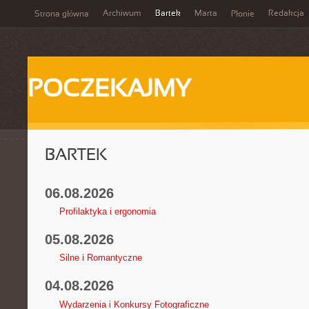
Archiwum
Bartek
Marta
Redakcja
Strona główna
Płonie
POCZEKAJMY
BARTEK
06.08.2026
Profilaktyka i ergonomia
05.08.2026
Silne i Romantyczne
04.08.2026
Wydarzenia i Konkursy Fotograficzne