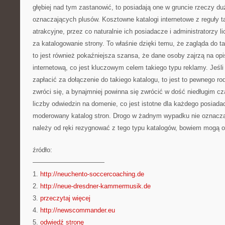
głębiej nad tym zastanowić, to posiadają one w gruncie rzeczy du
oznaczających plusów. Kosztowne katalogi internetowe z reguły t
atrakcyjne, przez co naturalnie ich posiadacze i administratorzy l
za katalogowanie strony. To właśnie dzięki temu, że zagląda do t
to jest również pokaźniejsza szansa, że dane osoby zajrzą na opi
internetową, co jest kluczowym celem takiego typu reklamy. Jeśl
zapłacić za dołączenie do takiego katalogu, to jest to pewnego ro
zwróci się, a bynajmniej powinna się zwrócić w dość niedługim cz
liczby odwiedzin na domenie, co jest istotne dla każdego posiadac
moderowany katalog stron. Drogo w żadnym wypadku nie oznacza 
należy od ręki rezygnować z tego typu katalogów, bowiem mogą 
źródło:
———————————
1.
http://neuchento-soccercoaching.de
2.
http://neue-dresdner-kammermusik.de
3.
przeczytaj więcej
4.
http://newscommander.eu
5.
odwiedź stronę