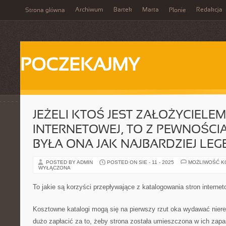
Archiwum
Bartek
Marta
Redakcja
Strona główna
Płonie
POCZEKAJMY
JEŻELI KTOŚ JEST ZAŁOŻYCIELE
INTERNETOWEJ, TO Z PEWNOŚCIĄ
BYŁA ONA JAK NAJBARDZIEJ LE
POSTED BY ADMIN
POSTED ON SIE - 11 - 2025
MOŻLIWOŚĆ 
WYŁĄCZONA
To jakie są korzyści przepływające z katalogowania stron internet
Kosztowne katalogi mogą się na pierwszy rzut oka wydawać nie
dużo zapłacić za to, żeby strona została umieszczona w ich zapa