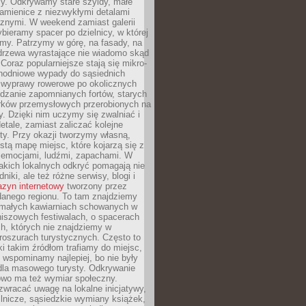
y. Odkrywamy stare szyldy, małe
amienice z niezwykłymi detalami
cznymi. W weekend zamiast galerii
bieramy spacer po dzielnicy, w której
my. Patrzymy w górę, na fasady, na
 drzewa wyrastające nie wiadomo skąd
Coraz popularniejsze stają się mikro-
dnodniowe wypady do sąsiednich
 wyprawy rowerowe po okolicznych
dzanie zapomnianych fortów, starych
rków przemysłowych przerobionych na
ry. Dzięki nim uczymy się zwalniać i
etale, zamiast zaliczać kolejne
isty. Przy okazji tworzymy własną,
stą mapę miejsc, które kojarzą się z
 emocjami, ludźmi, zapachami. W
akich lokalnych odkryć pomagają nie
niki, ale też różne serwisy, blogi i
zyn internetowy
tworzony przez
danego regionu. To tam znajdziemy
 małych kawiarniach schowanych w
niszowych festiwalach, o spacerach
h, których nie znajdziemy w
broszurach turystycznych. Często to
ki takim źródłom trafiamy do miejsc,
j wspominamy najlepiej, bo nie były
” dla masowego turysty. Odkrywanie
owo ma też wymiar społeczny.
wracać uwagę na lokalne inicjatywy,
ślnicze, sąsiedzkie wymiany książek,