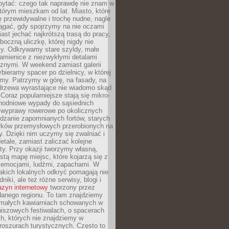
ytać: czego tak naprawdę nie znam w
tórym mieszkam od lat. Miasto, które
 przewidywalne i trochę nudne, nagle
ągać, gdy spojrzymy na nie oczami
iast jechać najkrótszą trasą do pracy,
oczną uliczkę, której nigdy nie
y. Odkrywamy stare szyldy, małe
amienice z niezwykłymi detalami
cznymi. W weekend zamiast galerii
bieramy spacer po dzielnicy, w której
my. Patrzymy w górę, na fasady, na
 drzewa wyrastające nie wiadomo skąd
Coraz popularniejsze stają się mikro-
dnodniowe wypady do sąsiednich
 wyprawy rowerowe po okolicznych
dzanie zapomnianych fortów, starych
rków przemysłowych przerobionych na
ry. Dzięki nim uczymy się zwalniać i
etale, zamiast zaliczać kolejne
isty. Przy okazji tworzymy własną,
stą mapę miejsc, które kojarzą się z
 emocjami, ludźmi, zapachami. W
akich lokalnych odkryć pomagają nie
niki, ale też różne serwisy, blogi i
zyn internetowy
tworzony przez
danego regionu. To tam znajdziemy
 małych kawiarniach schowanych w
niszowych festiwalach, o spacerach
h, których nie znajdziemy w
broszurach turystycznych. Często to