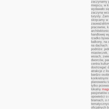
zaczynamy p
miejscu, w k
wydawało się
zaczyna wci
turysty. Zam
skręcamy w b
zauważaliśm
pracownie, k
architektoni
handlowej wy
rzadko bywa
balkony, na
na dachach. 
podróże: je
miasteczek,
wsiach, zwie
dworców, pa
centra kultu
dostrzegać d
atrakcje z l
bardzo osobi
konkretnymi
planowaniu t
tylko przewod
lokalny
maga
pasjonatów 
opowieści o
bramach, o 
tematycznyc
oficjalnych 