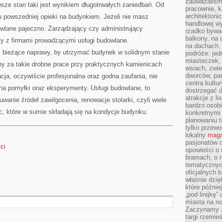
zauważaliśm
sze stan taki jest wynikiem długotrwałych zaniedbań. Od
pracownie, k
architektoni
u powszedniej opieki na budynkiem. Jeżeli nie masz
handlowej wy
owlane pajeczno. Zarządzający czy administrujący
rzadko bywa
balkony, na
ty z firmami prowadzącymi usługi budowlane.
na dachach. 
 bieżące naprawy, by utrzymać budynek w solidnym stanie
podróże: je
miasteczek,
y za takie drobne prace przy praktycznych kamienicach
wsiach, zwie
dworców, pa
ja, oczywiście profesjonalna oraz godna zaufania, nie
centra kultu
na pomyłki oraz eksperymenty. Usługi budowlane, to
dostrzegać d
atrakcje z l
wanie źródeł zawilgocenia, renowacje stolarki, czyli wiele
bardzo osobi
c, które w sumie składają się na kondycje budynku.
konkretnymi
planowaniu t
tylko przewod
lokalny
maga
pasjonatów 
ci
opowieści o
bramach, o 
tematycznyc
oficjalnych 
właśnie dzię
które późnie
„pod linijkę
miasta na n
Zaczynamy z
targi rzemie