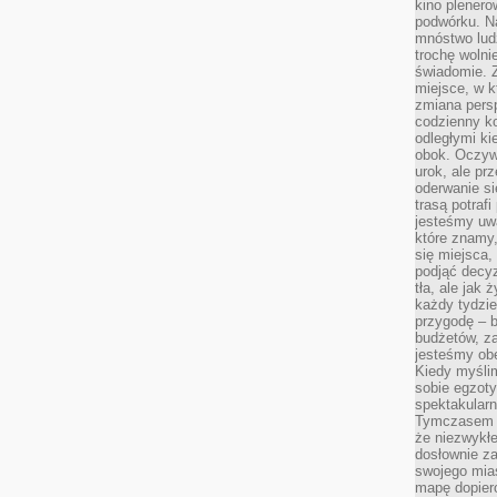
kino plener
podwórku. Na
mnóstwo lud
trochę wolnie
świadomie. Z
miejsce, w k
zmiana pers
codzienny ko
odległymi ki
obok. Oczywi
urok, ale p
oderwanie si
trasą potrafi
jesteśmy uwa
które znamy,
się miejsca,
podjąć decyz
tła, ale jak
każdy tydzie
przygodę – b
budżetów, z
jesteśmy obe
Kiedy myśli
sobie egzoty
spektakular
Tymczasem wi
że niezwykł
dosłownie z
swojego mias
mapę dopier