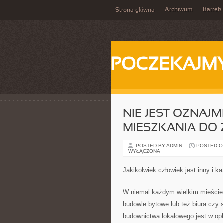
Archiwum
Bartek
Strona główna
POCZEKAJM
NIE JEST OZNAJM
MIESZKANIA DO 
POSTED BY ADMIN
POSTED ON
WYŁĄCZONA
Jakikolwiek człowiek jest inny i 
W niemal każdym wielkim mieście 
budowle bytowe lub też biura czy 
budownictwa lokalowego jest w op