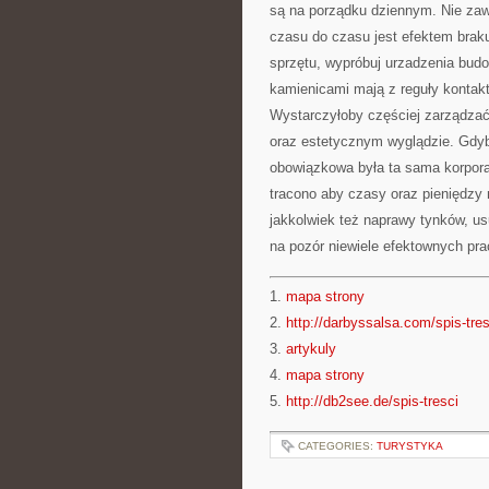
są na porządku dziennym. Nie zaw
czasu do czasu jest efektem brak
sprzętu, wypróbuj urzadzenia bud
kamienicami mają z reguły kontak
Wystarczyłoby częściej zarządzać
oraz estetycznym wyglądzie. Gdyb
obowiązkowa była ta sama korporac
tracono aby czasy oraz pieniędzy 
jakkolwiek też naprawy tynków, usu
na pozór niewiele efektownych pra
1.
mapa strony
2.
http://darbyssalsa.com/spis-tres
3.
artykuly
4.
mapa strony
5.
http://db2see.de/spis-tresci
CATEGORIES:
TURYSTYKA