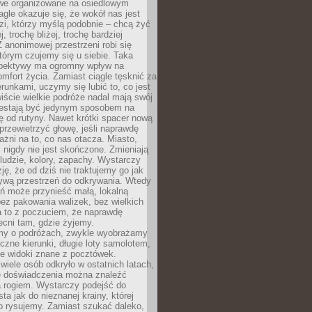
owe organizowane na osiedlowym
gle okazuje się, że wokół nas jest
zi, którzy myślą podobnie – chcą żyć
j, trochę bliżej, trochę bardziej
 anonimowej przestrzeni robi się
tórym czujemy się u siebie. Taka
pektywy ma ogromny wpływ na
mfort życia. Zamiast ciągle tęsknić za
erunkami, uczymy się lubić to, co jest
ście wielkie podróże nadal mają swój
rzestają być jedynym sposobem na
ę od rutyny. Nawet krótki spacer nową
 przewietrzyć głowę, jeśli naprawdę
żni na to, co nas otacza. Miasto,
 nigdy nie jest skończone. Zmieniają
 ludzie, kolory, zapachy. Wystarczy
ję, że od dziś nie traktujemy go jak
 żywą przestrzeń do odkrywania. Wtedy
ń może przynieść małą, lokalną
ez pakowania walizek, bez wielkich
a to z poczuciem, że naprawdę
cni tam, gdzie żyjemy.
my o podróżach, zwykle wyobrażamy
czne kierunki, długie loty samolotem,
ne widoki znane z pocztówek.
ele osób odkryło w ostatnich latach,
e doświadczenia można znaleźć
a rogiem. Wystarczy podejść do
ta jak do nieznanej krainy, której
o rysujemy. Zamiast szukać daleko,