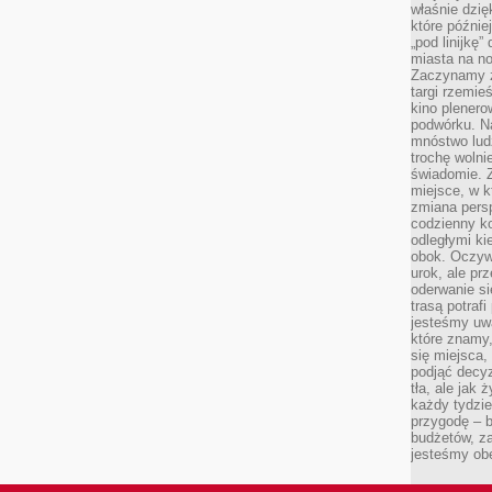
właśnie dzię
które późnie
„pod linijkę
miasta na n
Zaczynamy z
targi rzemie
kino plener
podwórku. Na
mnóstwo lud
trochę wolnie
świadomie. Z
miejsce, w k
zmiana pers
codzienny ko
odległymi ki
obok. Oczywi
urok, ale p
oderwanie si
trasą potrafi
jesteśmy uwa
które znamy,
się miejsca,
podjąć decyz
tła, ale jak
każdy tydzie
przygodę – b
budżetów, z
jesteśmy obe