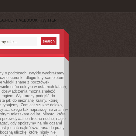
SCRIBE
FACEBOOK
TWITTER
my o podróżach, zwykle wyobrażamy
czne kierunki, długie loty samolotem,
ne widoki znane z pocztówek.
ele osób odkryło w ostatnich latach,
e doświadczenia można znaleźć
a rogiem. Wystarczy podejść do
ta jak do nieznanej krainy, której
o rysujemy. Zamiast szukać daleko,
ytać: czego tak naprawdę nie znam w
tórym mieszkam od lat. Miasto, które
 przewidywalne i trochę nudne, nagle
ągać, gdy spojrzymy na nie oczami
iast jechać najkrótszą trasą do pracy,
oczną uliczkę, której nigdy nie