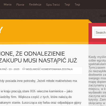
Marta
Redakcja
Tagi
Tagi
Płonie
Spis Treści
SUB
Y
IONE, ŻE ODNALEZIENIE
Kiedy myśli
ZAKUPU MUSI NASTĄPIĆ JUŻ
sobie egzoty
spektakular
Tymczasem wi
NIE
 PAŹ - 13 - 2025
MOŻLIWOŚĆ KOMENTOWANIA
ZOSTAŁA
że niezwykł
JEST
OZNAJMIONE,
dosłownie z
ŻE
swojego mias
ODNALEZIENIE
każdy posiada inne potrzeby. Jeżeli młode małżeństwo ma
mapę dopier
MIESZKANIA
DO
zaczynamy p
ZAKUPU
miejscu, w k
MUSI
w kraju pracują stare XIX- wieczne kamienice – jako
wydawało się
NASTĄPIĆ
JUŻ
zaczyna wci
siedziby firm. Większa część z tych, które należą do
turysty. Zam
łakanym stanie. Łuszcząca się farba oraz odpadające gipsy
skręcamy w b