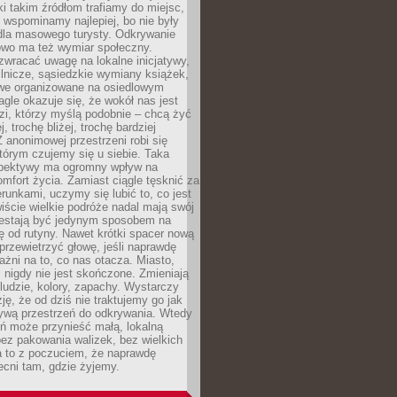
ki takim źródłom trafiamy do miejsc,
j wspominamy najlepiej, bo nie były
” dla masowego turysty. Odkrywanie
owo ma też wymiar społeczny.
wracać uwagę na lokalne inicjatywy,
ślnicze, sąsiedzkie wymiany książek,
owe organizowane na osiedlowym
gle okazuje się, że wokół nas jest
zi, którzy myślą podobnie – chcą żyć
j, trochę bliżej, trochę bardziej
 anonimowej przestrzeni robi się
tórym czujemy się u siebie. Taka
pektywy ma ogromny wpływ na
mfort życia. Zamiast ciągle tęsknić za
erunkami, uczymy się lubić to, co jest
ście wielkie podróże nadal mają swój
rzestają być jedynym sposobem na
ę od rutyny. Nawet krótki spacer nową
 przewietrzyć głowę, jeśli naprawdę
żni na to, co nas otacza. Miasto,
 nigdy nie jest skończone. Zmieniają
 ludzie, kolory, zapachy. Wystarczy
ję, że od dziś nie traktujemy go jak
 żywą przestrzeń do odkrywania. Wtedy
ń może przynieść małą, lokalną
ez pakowania walizek, bez wielkich
a to z poczuciem, że naprawdę
cni tam, gdzie żyjemy.