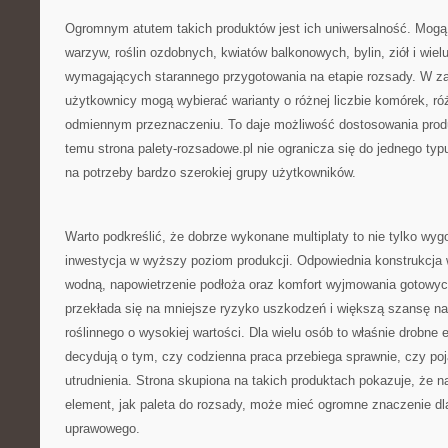
Ogromnym atutem takich produktów jest ich uniwersalność. Mogą
warzyw, roślin ozdobnych, kwiatów balkonowych, bylin, ziół i wie
wymagających starannego przygotowania na etapie rozsady. W za
użytkownicy mogą wybierać warianty o różnej liczbie komórek, ró
odmiennym przeznaczeniu. To daje możliwość dostosowania produk
temu strona palety-rozsadowe.pl nie ogranicza się do jednego typ
na potrzeby bardzo szerokiej grupy użytkowników.
Warto podkreślić, że dobrze wykonane multiplaty to nie tylko wygo
inwestycja w wyższy poziom produkcji. Odpowiednia konstrukcja
wodną, napowietrzenie podłoża oraz komfort wyjmowania gotowych
przekłada się na mniejsze ryzyko uszkodzeń i większą szansę na
roślinnego o wysokiej wartości. Dla wielu osób to właśnie drobn
decydują o tym, czy codzienna praca przebiega sprawnie, czy poj
utrudnienia. Strona skupiona na takich produktach pokazuje, że n
element, jak paleta do rozsady, może mieć ogromne znaczenie dl
uprawowego.