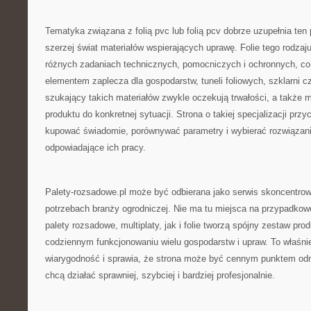
Tematyka związana z folią pvc lub folią pcv dobrze uzupełnia ten 
szerzej świat materiałów wspierających uprawę. Folie tego rodz
różnych zadaniach technicznych, pomocniczych i ochronnych, co
elementem zaplecza dla gospodarstw, tuneli foliowych, szklarni 
szukający takich materiałów zwykle oczekują trwałości, a także
produktu do konkretnej sytuacji. Strona o takiej specjalizacji prz
kupować świadomie, porównywać parametry i wybierać rozwiązani
odpowiadające ich pracy.
Palety-rozsadowe.pl może być odbierana jako serwis skoncentro
potrzebach branży ogrodniczej. Nie ma tu miejsca na przypadko
palety rozsadowe, multiplaty, jak i folie tworzą spójny zestaw pr
codziennym funkcjonowaniu wielu gospodarstw i upraw. To właśnie
wiarygodność i sprawia, że strona może być cennym punktem odni
chcą działać sprawniej, szybciej i bardziej profesjonalnie.