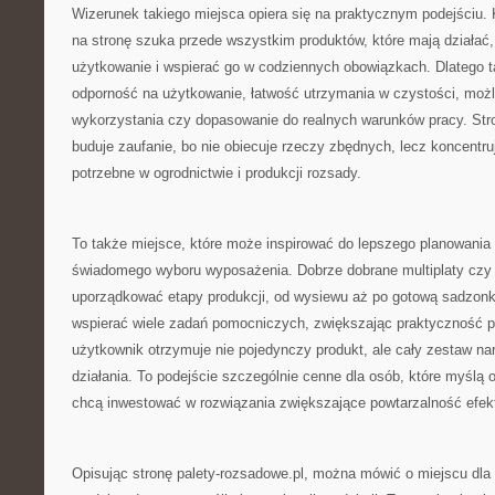
Wizerunek takiego miejsca opiera się na praktycznym podejściu. Kl
na stronę szuka przede wszystkim produktów, które mają działa
użytkowanie i wspierać go w codziennych obowiązkach. Dlatego t
odporność na użytkowanie, łatwość utrzymania w czystości, możl
wykorzystania czy dopasowanie do realnych warunków pracy. Stron
buduje zaufanie, bo nie obiecuje rzeczy zbędnych, lecz koncentru
potrzebne w ogrodnictwie i produkcji rozsady.
To także miejsce, które może inspirować do lepszego planowania 
świadomego wyboru wyposażenia. Dobrze dobrane multiplaty czy 
uporządkować etapy produkcji, od wysiewu aż po gotową sadzonkę
wspierać wiele zadań pomocniczych, zwiększając praktyczność pr
użytkownik otrzymuje nie pojedynczy produkt, ale cały zestaw na
działania. To podejście szczególnie cenne dla osób, które myślą o
chcą inwestować w rozwiązania zwiększające powtarzalność efek
Opisując stronę palety-rozsadowe.pl, można mówić o miejscu dla 