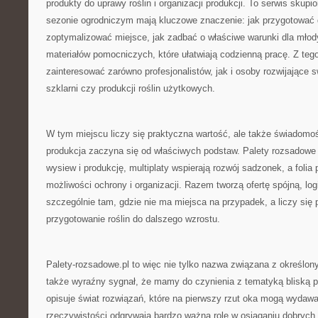
produkty do uprawy roślin i organizacji produkcji. To serwis skup
sezonie ogrodniczym mają kluczowe znaczenie: jak przygotować 
zoptymalizować miejsce, jak zadbać o właściwe warunki dla młodyc
materiałów pomocniczych, które ułatwiają codzienną pracę. Z te
zainteresować zarówno profesjonalistów, jak i osoby rozwijające 
szklarni czy produkcji roślin użytkowych.
W tym miejscu liczy się praktyczna wartość, ale także świadomo
produkcja zaczyna się od właściwych podstaw. Palety rozsadow
wysiew i produkcję, multiplaty wspierają rozwój sadzonek, a folia
możliwości ochrony i organizacji. Razem tworzą ofertę spójną, log
szczególnie tam, gdzie nie ma miejsca na przypadek, a liczy się
przygotowanie roślin do dalszego wzrostu.
Palety-rozsadowe.pl to więc nie tylko nazwa związana z określo
także wyraźny sygnał, że mamy do czynienia z tematyką bliską p
opisuje świat rozwiązań, które na pierwszy rzut oka mogą wydawać
rzeczywistości odgrywają bardzo ważną rolę w osiąganiu dobrych 