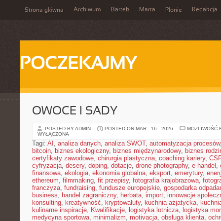
Archiwum
Bartek
Marta
Redakcja
Strona główna
Płonie
POCZEKAJMY
OWOCE I SADY
POSTED BY ADMIN
POSTED ON MAR - 16 - 2026
MOŻLIWOŚĆ 
WYŁĄCZONA
Tagi:
AI
,
analiza danych
,
analiza SWOT
,
automatyzacja procesów
bitcoin
,
biznes ekologiczny
,
biznes międzynarodowy
,
biznes rodzi
certyfikaty zawodowe
,
chirurgia plastyczna
,
coaching kariery
,
CS
cyfryzacja
,
desery
,
doping
,
dotacje
,
drone photography
,
e-handel
,
finansowa
,
ekologia
,
ekonomia globalna
,
eksport
,
emerytury
,
ener
ethereum
,
filmmaking
,
fit przepisy
,
fotografia krajobrazowa
,
fotogr
franczyza
,
fundraising
,
fundusze europejskie
,
gospodarka odpada
business
,
handel zagraniczny
,
herbata
,
import
,
innowacje społecz
konsulting
,
kreatywność
,
kryptowaluty
,
kuchnia azjatycka
,
kuchni
kulinarne inspiracje
,
Kwalifikacje
,
logistyka lotnicza
,
logistyka mo
medycyna sportowa
,
minimalizm
,
motivacja
,
obsługa klienta
,
ochr