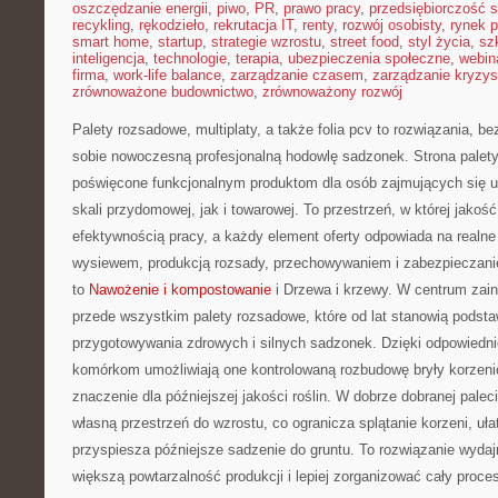
oszczędzanie energii
,
piwo
,
PR
,
prawo pracy
,
przedsiębiorczość 
recykling
,
rękodzieło
,
rekrutacja IT
,
renty
,
rozwój osobisty
,
rynek p
smart home
,
startup
,
strategie wzrostu
,
street food
,
styl życia
,
sz
inteligencja
,
technologie
,
terapia
,
ubezpieczenia społeczne
,
webin
firma
,
work-life balance
,
zarządzanie czasem
,
zarządzanie kryzy
zrównoważone budownictwo
,
zrównoważony rozwój
Palety rozsadowe, multiplaty, a także folia pcv to rozwiązania, b
sobie nowoczesną profesjonalną hodowlę sadzonek. Strona palety
poświęcone funkcjonalnym produktom dla osób zajmujących się u
skali przydomowej, jak i towarowej. To przestrzeń, w której jakość
efektywnością pracy, a każdy element oferty odpowiada na realne
wysiewem, produkcją rozsady, przechowywaniem i zabezpieczanie
to
Nawożenie i kompostowanie
i Drzewa i krzewy. W centrum zain
przede wszystkim palety rozsadowe, które od lat stanowią podst
przygotowywania zdrowych i silnych sadzonek. Dzięki odpowiedn
komórkom umożliwiają one kontrolowaną rozbudowę bryły korzen
znaczenie dla późniejszej jakości roślin. W dobrze dobranej pale
własną przestrzeń do wzrostu, co ogranicza splątanie korzeni, uła
przyspiesza późniejsze sadzenie do gruntu. To rozwiązanie wyda
większą powtarzalność produkcji i lepiej zorganizować cały proce