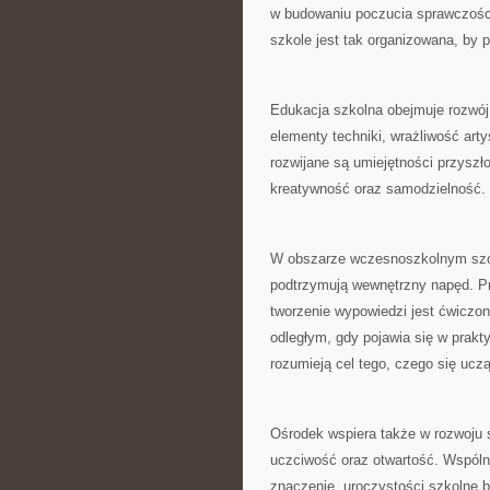
w budowaniu poczucia sprawczości
szkole jest tak organizowana, by
Edukacja szkolna obejmuje rozwój 
elementy techniki, wrażliwość art
rozwijane są umiejętności przyszł
kreatywność oraz samodzielność.
W obszarze wczesnoszkolnym szcz
podtrzymują wewnętrzny napęd. P
tworzenie wypowiedzi jest ćwiczo
odległym, gdy pojawia się w prak
rozumieją cel tego, czego się uczą
Ośrodek wspiera także w rozwoju
uczciwość oraz otwartość. Wspóln
znaczenie. uroczystości szkolne 