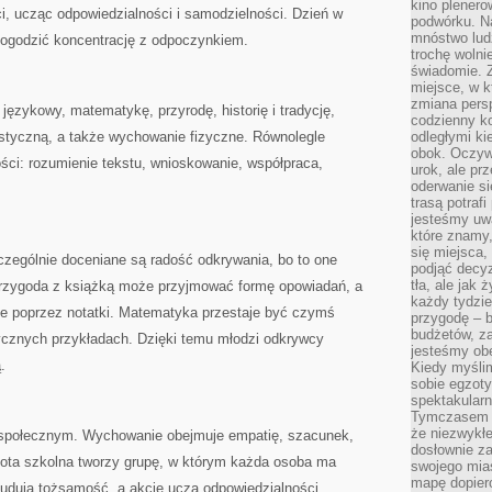
kino plener
, ucząc odpowiedzialności i samodzielności. Dzień w
podwórku. Na
mnóstwo lud
 pogodzić koncentrację z odpoczynkiem.
trochę wolnie
świadomie. Z
miejsce, w k
zmiana pers
językowy, matematykę, przyrodę, historię i tradycję,
codzienny ko
ystyczną, a także wychowanie fizyczne. Równolegle
odległymi ki
obok. Oczywi
ości: rozumienie tekstu, wnioskowanie, współpraca,
urok, ale p
oderwanie si
trasą potrafi
jesteśmy uwa
które znamy,
się miejsca,
ególnie doceniane są radość odkrywania, bo to one
podjąć decyz
tła, ale jak
rzygoda z książką może przyjmować formę opowiadań, a
każdy tydzie
ne poprzez notatki. Matematyka przestaje być czymś
przygodę – b
budżetów, z
tycznych przykładach. Dzięki temu młodzi odkrywcy
jesteśmy obe
.
Kiedy myśli
sobie egzoty
spektakular
Tymczasem wi
że niezwykł
 społecznym. Wychowanie obejmuje empatię, szacunek,
dosłownie z
ota szkolna tworzy grupę, w którym każda osoba ma
swojego mias
mapę dopier
budują tożsamość, a akcje uczą odpowiedzialności.