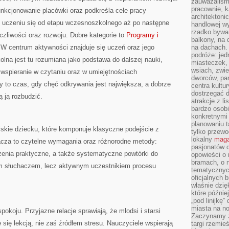
zauważaliśm
pracownie, k
nkcjonowanie placówki oraz podkreśla cele pracy
architektoni
a o uczeniu się od etapu wczesnoszkolnego aż po następne
handlowej wy
rzadko bywa
zliwości oraz rozwoju. Dobre kategorie to
Programy i
balkony, na
 W centrum aktywności znajduje się uczeń oraz jego
na dachach. 
podróże: je
lna jest tu rozumiana jako podstawa do dalszej nauki,
miasteczek,
wsiach, zwie
wspieranie w czytaniu oraz w umiejętnościach
dworców, pa
 to czas, gdy chęć odkrywania jest największa, a dobrze
centra kultu
dostrzegać d
ą ją rozbudzić.
atrakcje z l
bardzo osobi
konkretnymi
planowaniu t
iskie dziecku, które komponuje klasyczne podejście z
tylko przewod
lokalny
maga
cza to czytelne wymagania oraz różnorodne metody:
pasjonatów 
zenia praktyczne, a także systematyczne powtórki do
opowieści o
bramach, o 
ym słuchaczem, lecz aktywnym uczestnikiem procesu
tematycznyc
oficjalnych 
właśnie dzię
które późnie
„pod linijkę
miasta na n
koju. Przyjazne relacje sprawiają, że młodsi i starsi
Zaczynamy z
 się lekcją, nie zaś źródłem stresu. Nauczyciele wspierają
targi rzemie