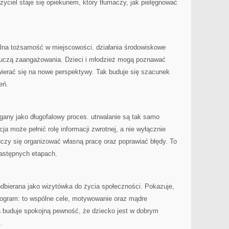
zyciel staje się opiekunem, który tłumaczy, jak pielęgnować
lna tożsamość w miejscowości. działania środowiskowe
bo uczą zaangażowania. Dzieci i młodzież mogą poznawać
twierać się na nowe perspektywy. Tak buduje się szacunek
eń.
gany jako długofalowy proces. utrwalanie są tak samo
ja może pełnić rolę informacji zwrotnej, a nie wyłącznie
 uczy się organizować własną pracę oraz poprawiać błędy. To
następnych etapach.
dbierana jako wizytówka do życia społeczności. Pokazuje,
program: to wspólne cele, motywowanie oraz mądre
 buduje spokojną pewność, że dziecko jest w dobrym
.