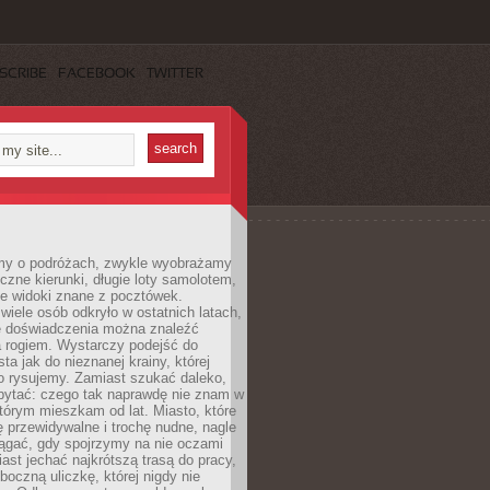
SCRIBE
FACEBOOK
TWITTER
my o podróżach, zwykle wyobrażamy
czne kierunki, długie loty samolotem,
ne widoki znane z pocztówek.
ele osób odkryło w ostatnich latach,
e doświadczenia można znaleźć
a rogiem. Wystarczy podejść do
ta jak do nieznanej krainy, której
o rysujemy. Zamiast szukać daleko,
ytać: czego tak naprawdę nie znam w
tórym mieszkam od lat. Miasto, które
 przewidywalne i trochę nudne, nagle
ągać, gdy spojrzymy na nie oczami
iast jechać najkrótszą trasą do pracy,
oczną uliczkę, której nigdy nie