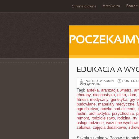
Archiwum
Bartek
Strona główna
POCZEKAJM
EDUKACJA A WY
POSTED BY ADMIN
POSTED ON
WYŁĄCZONA
Tagi:
apteka
,
aranżacja wnętrz
,
ar
choroby
,
diagnostyka
,
dieta
,
dom
,
fitness medyczny
,
genetyka
,
gry 
budowlane
,
materiały medyczne
,
M
ogrodnictwo
,
opieka nad dziećmi
,
roślin
,
profilaktyka
,
przychodnia
,
p
remont
,
rodzicielstwo
,
rodzina
,
rtv
usługi rodzinne
,
wczesne wychowa
zabawa
,
zajęcia dodatkowe
,
zdrow
Szkoła szkolna w Popowie to miejs