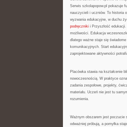
Serwis szkolapopow.pl pokazuje fu
nauczycieli i uczniów. To histori
wyzwania edukacyjne, w duchu życ
podręczniki
i Przyszłość edukacji.
możliwości. Edukacja wczesnoszko
dlatego ważne staje się świadome 
komunikacyjnych. Start edukacyjny
zaprojektowane aktywności potrafi
Placówka stawia na kształcenie bl
nowoczesnością. W praktyce ozna
zadania zespołowe, projekty, ćwic
materiału. Uczeń nie jest tu sam
rozumienia.
Ważnym obszarem jest poczucie spo
odważniej próbują, a pomyłka staje