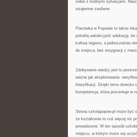
sobie z trudnymi sytuacjami. Nauc
wzajemne zaufanie.
Placówka w Popowie to także loka
potrafią uatrakcyjnić edukację, 
kulturę regionu, a jednocześnie o
do miejsca, bez rezygnacji z marz
Zdobywanie wiedzy jest tu postrze
ważne jak eksplorowanie. weryfikac
klasyfikacji. Dzięki temu dziecko
kompetencja, która procentuje w 
Strona szkolapopow.pl może być o
że kształcenie to coś więcej niż 
prowadzenie. W ten sposób szkoła
miejscu, w którym może się uczyć