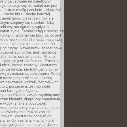
owe organizowane na osiedlowym
gle okazuje się, że wokół nas jest
zi, którzy myślą podobnie – chcą żyć
j, trochę bliżej, trochę bardziej
 anonimowej przestrzeni robi się
tórym czujemy się u siebie. Taka
pektywy ma ogromny wpływ na
mfort życia. Zamiast ciągle tęsknić za
erunkami, uczymy się lubić to, co jest
ście wielkie podróże nadal mają swój
rzestają być jedynym sposobem na
ę od rutyny. Nawet krótki spacer nową
 przewietrzyć głowę, jeśli naprawdę
żni na to, co nas otacza. Miasto,
 nigdy nie jest skończone. Zmieniają
 ludzie, kolory, zapachy. Wystarczy
ję, że od dziś nie traktujemy go jak
 żywą przestrzeń do odkrywania. Wtedy
ń może przynieść małą, lokalną
ez pakowania walizek, bez wielkich
a to z poczuciem, że naprawdę
cni tam, gdzie żyjemy.
my o podróżach, zwykle wyobrażamy
czne kierunki, długie loty samolotem,
ne widoki znane z pocztówek.
ele osób odkryło w ostatnich latach,
e doświadczenia można znaleźć
a rogiem. Wystarczy podejść do
ta jak do nieznanej krainy, której
o rysujemy. Zamiast szukać daleko,