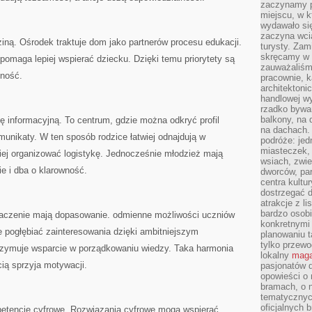
zaczynamy p
miejscu, w k
wydawało się
zaczyna wci
iną. Ośrodek traktuje dom jako partnerów procesu edukacji.
turysty. Zam
skręcamy w b
omaga lepiej wspierać dziecku. Dzięki temu priorytety są
zauważaliśm
lność.
pracownie, k
architektoni
handlowej wy
rzadko bywa
balkony, na
ję informacyjną. To centrum, gdzie można odkryć profil
na dachach. 
unikaty. W ten sposób rodzice łatwiej odnajdują w
podróże: je
miasteczek,
iej organizować logistykę. Jednocześnie młodzież mają
wsiach, zwie
ie i dba o klarowność.
dworców, pa
centra kultu
dostrzegać d
atrakcje z l
bardzo osobi
czenie mają dopasowanie. odmienne możliwości uczniów
konkretnymi
ogłębiać zainteresowania dzięki ambitniejszym
planowaniu t
tylko przewod
rzymuje wsparcie w porządkowaniu wiedzy. Taka harmonia
lokalny
maga
ą sprzyja motywacji.
pasjonatów 
opowieści o
bramach, o 
tematycznyc
oficjalnych 
etencje cyfrowe. Rozwiązania cyfrowe mogą wspierać