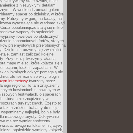
y. Odkrywamy stare szyldy, małe
amienice z niezwykłymi detalami
cznymi. W weekend zamiast galerii
bieramy spacer po dzielnicy, w której
my. Patrzymy w górę, na fasady, na
 drzewa wyrastające nie wiadomo skąd
Coraz popularniejsze stają się mikro-
dnodniowe wypady do sąsiednich
 wyprawy rowerowe po okolicznych
dzanie zapomnianych fortów, starych
rków przemysłowych przerobionych na
ry. Dzięki nim uczymy się zwalniać i
etale, zamiast zaliczać kolejne
isty. Przy okazji tworzymy własną,
stą mapę miejsc, które kojarzą się z
 emocjami, ludźmi, zapachami. W
akich lokalnych odkryć pomagają nie
niki, ale też różne serwisy, blogi i
zyn internetowy
tworzony przez
danego regionu. To tam znajdziemy
 małych kawiarniach schowanych w
niszowych festiwalach, o spacerach
h, których nie znajdziemy w
broszurach turystycznych. Często to
ki takim źródłom trafiamy do miejsc,
j wspominamy najlepiej, bo nie były
” dla masowego turysty. Odkrywanie
owo ma też wymiar społeczny.
wracać uwagę na lokalne inicjatywy,
ślnicze, sąsiedzkie wymiany książek,