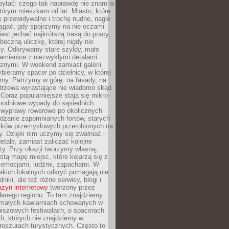
ytać: czego tak naprawdę nie znam w
tórym mieszkam od lat. Miasto, które
 przewidywalne i trochę nudne, nagle
ągać, gdy spojrzymy na nie oczami
iast jechać najkrótszą trasą do pracy,
oczną uliczkę, której nigdy nie
y. Odkrywamy stare szyldy, małe
amienice z niezwykłymi detalami
cznymi. W weekend zamiast galerii
bieramy spacer po dzielnicy, w której
my. Patrzymy w górę, na fasady, na
 drzewa wyrastające nie wiadomo skąd
Coraz popularniejsze stają się mikro-
dnodniowe wypady do sąsiednich
 wyprawy rowerowe po okolicznych
dzanie zapomnianych fortów, starych
rków przemysłowych przerobionych na
ry. Dzięki nim uczymy się zwalniać i
etale, zamiast zaliczać kolejne
isty. Przy okazji tworzymy własną,
stą mapę miejsc, które kojarzą się z
 emocjami, ludźmi, zapachami. W
akich lokalnych odkryć pomagają nie
niki, ale też różne serwisy, blogi i
zyn internetowy
tworzony przez
danego regionu. To tam znajdziemy
 małych kawiarniach schowanych w
niszowych festiwalach, o spacerach
h, których nie znajdziemy w
broszurach turystycznych. Często to