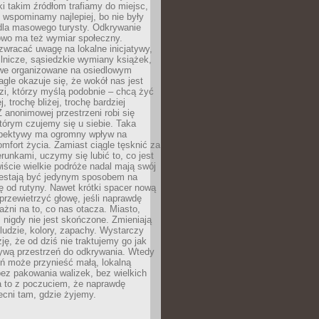
ki takim źródłom trafiamy do miejsc,
j wspominamy najlepiej, bo nie były
” dla masowego turysty. Odkrywanie
owo ma też wymiar społeczny.
wracać uwagę na lokalne inicjatywy,
ślnicze, sąsiedzkie wymiany książek,
owe organizowane na osiedlowym
gle okazuje się, że wokół nas jest
zi, którzy myślą podobnie – chcą żyć
j, trochę bliżej, trochę bardziej
 anonimowej przestrzeni robi się
tórym czujemy się u siebie. Taka
pektywy ma ogromny wpływ na
mfort życia. Zamiast ciągle tęsknić za
erunkami, uczymy się lubić to, co jest
ście wielkie podróże nadal mają swój
rzestają być jedynym sposobem na
ę od rutyny. Nawet krótki spacer nową
 przewietrzyć głowę, jeśli naprawdę
żni na to, co nas otacza. Miasto,
 nigdy nie jest skończone. Zmieniają
 ludzie, kolory, zapachy. Wystarczy
ję, że od dziś nie traktujemy go jak
 żywą przestrzeń do odkrywania. Wtedy
ń może przynieść małą, lokalną
ez pakowania walizek, bez wielkich
a to z poczuciem, że naprawdę
cni tam, gdzie żyjemy.