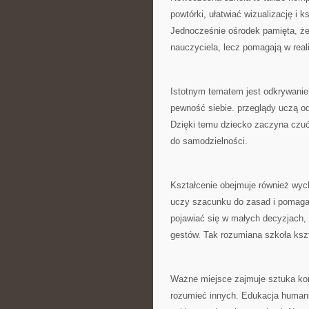
powtórki, ułatwiać wizualizację i 
Jednocześnie ośrodek pamięta, że 
nauczyciela, lecz pomagają w reali
Istotnym tematem jest odkrywanie
pewność siebie. przeglądy uczą od
Dzięki temu dziecko zaczyna czuć,
do samodzielności.
Kształcenie obejmuje również wyc
uczy szacunku do zasad i pomaga 
pojawiać się w małych decyzjach,
gestów. Tak rozumiana szkoła kszt
Ważne miejsce zajmuje sztuka kom
rozumieć innych. Edukacja humani