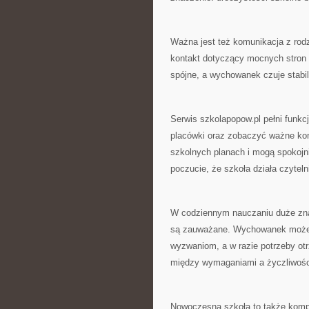
Ważna jest też komunikacja z rodz
kontakt dotyczący mocnych stron p
spójne, a wychowanek czuje stabi
Serwis szkolapopow.pl pełni funkc
placówki oraz zobaczyć ważne kom
szkolnych planach i mogą spokojn
poczucie, że szkoła działa czyteln
W codziennym nauczaniu duże zna
są zauważane. Wychowanek może p
wyzwaniom, a w razie potrzeby ot
między wymaganiami a życzliwości
Nowoczesna szkoła to także komp