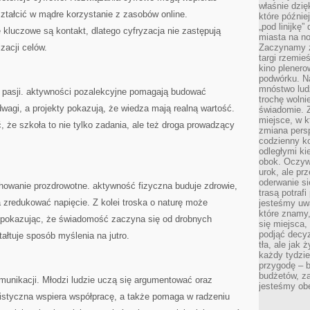
właśnie dzię
kształcić w mądre korzystanie z zasobów online.
które późnie
„pod linijkę
kluczowe są kontakt, dlatego cyfryzacja nie zastępują
miasta na n
zacji celów.
Zaczynamy z
targi rzemie
kino plener
podwórku. Na
mnóstwo lud
 pasji. aktywności pozalekcyjne pomagają budować
trochę wolnie
wagi, a projekty pokazują, że wiedza mają realną wartość.
świadomie. Z
miejsce, w k
 że szkoła to nie tylko zadania, ale też droga prowadzący
zmiana pers
codzienny ko
odległymi ki
obok. Oczywi
urok, ale p
oderwanie si
howanie prozdrowotne. aktywność fizyczna buduje zdrowie,
trasą potrafi
zredukować napięcie. Z kolei troska o naturę może
jesteśmy uwa
które znamy,
 pokazując, że świadomość zaczyna się od drobnych
się miejsca,
podjąć decyz
ałtuje sposób myślenia na jutro.
tła, ale jak
każdy tydzie
przygodę – b
budżetów, z
unikacji. Młodzi ludzie uczą się argumentować oraz
jesteśmy obe
styczna wspiera współpracę, a także pomaga w radzeniu