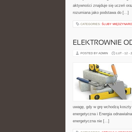
aktywności znajduje się uczeń ora
rozumiana jako podstawa do […]
CATEGORIES:
ŚLUBY MIĘDZYNAR
ELEKTROWNIE O
POSTED BY ADMIN
LUT - 12 - 
uwagę, gdy w grę wchodzą koszty 
energetyczna i Energia odnawialna
energetyczna nie […]