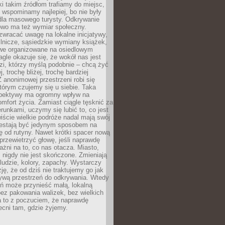
ki takim źródłom trafiamy do miejsc,
j wspominamy najlepiej, bo nie były
” dla masowego turysty. Odkrywanie
owo ma też wymiar społeczny.
wracać uwagę na lokalne inicjatywy,
ślnicze, sąsiedzkie wymiany książek,
owe organizowane na osiedlowym
gle okazuje się, że wokół nas jest
zi, którzy myślą podobnie – chcą żyć
j, trochę bliżej, trochę bardziej
 anonimowej przestrzeni robi się
tórym czujemy się u siebie. Taka
pektywy ma ogromny wpływ na
mfort życia. Zamiast ciągle tęsknić za
erunkami, uczymy się lubić to, co jest
ście wielkie podróże nadal mają swój
rzestają być jedynym sposobem na
ę od rutyny. Nawet krótki spacer nową
 przewietrzyć głowę, jeśli naprawdę
żni na to, co nas otacza. Miasto,
 nigdy nie jest skończone. Zmieniają
 ludzie, kolory, zapachy. Wystarczy
ję, że od dziś nie traktujemy go jak
 żywą przestrzeń do odkrywania. Wtedy
ń może przynieść małą, lokalną
ez pakowania walizek, bez wielkich
a to z poczuciem, że naprawdę
cni tam, gdzie żyjemy.