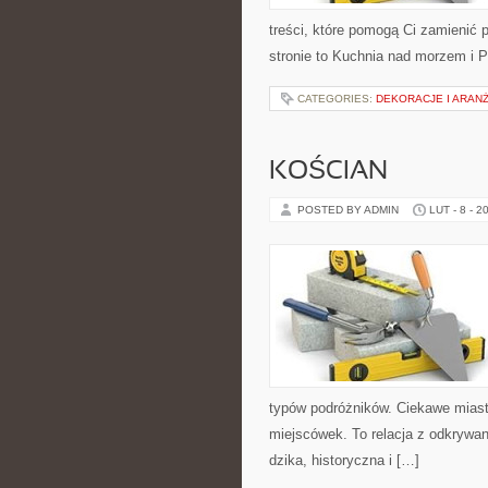
treści, które pomogą Ci zamieni
stronie to Kuchnia nad morzem i P
CATEGORIES:
DEKORACJE I ARAN
KOŚCIAN
POSTED BY ADMIN
LUT - 8 - 2
typów podróżników. Ciekawe miasta
miejscówek. To relacja z odkrywan
dzika, historyczna i […]