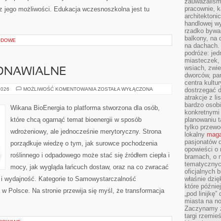
zauważaliśm
pracownie, k
z jego możliwości. Edukacja wczesnoszkolna jest tu
architektoni
handlowej wy
rzadko bywa
balkony, na
ODOWE
na dachach. 
podróże: je
miasteczek,
wsiach, zwie
DNAWIALNE
dworców, pa
centra kultu
ELEKTROWNIE
2026
MOŻLIWOŚĆ KOMENTOWANIA
ZOSTAŁA WYŁĄCZONA
dostrzegać d
ODNAWIALNE
atrakcje z l
bardzo osobi
Wikana BioEnergia to platforma stworzona dla osób,
konkretnymi
które chcą ogarnąć temat bioenergii w sposób
planowaniu t
tylko przewod
wdrożeniowy, ale jednocześnie merytoryczny. Strona
lokalny
maga
pasjonatów 
porządkuje wiedzę o tym, jak surowce pochodzenia
opowieści o
roślinnego i odpadowego może stać się źródłem ciepła i
bramach, o 
tematycznyc
mocy, jak wygląda łańcuch dostaw, oraz na co zwracać
oficjalnych 
i wydajność. Kategorie to Samowystarczalność
właśnie dzię
które późnie
 w Polsce. Na stronie przewija się myśl, że transformacja
„pod linijkę
miasta na n
Zaczynamy z
targi rzemie