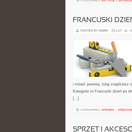
CATEGORIES:
ARTYKUŁY SPONS
FRANCUSKI DZIE
POSTED BY ADMIN
LUT - 11 - 
i mówić pewniej, tutaj znajdzies
Kategorie to Francuski dzień po dn
[…]
CATEGORIES:
APENINY – KRĘGOS
SPRZĘT I AKCES