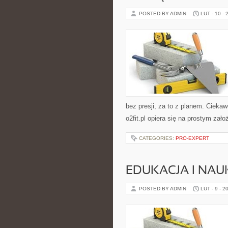
POSTED BY ADMIN
LUT - 10 - 
bez presji, za to z planem. Ciekawe
o2fit.pl opiera się na prostym zało
CATEGORIES:
PRO-EXPERT
EDUKACJA I NAU
POSTED BY ADMIN
LUT - 9 - 2