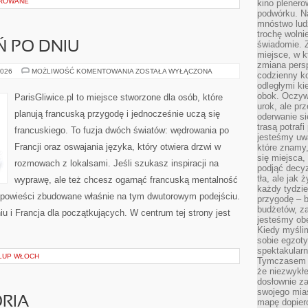
OROWANE
kino plener
podwórku. Na
mnóstwo lud
trochę wolnie
świadomie. Z
Ń PO DNIU
miejsce, w k
zmiana pers
FRANCUSKI
2026
MOŻLIWOŚĆ KOMENTOWANIA
ZOSTAŁA WYŁĄCZONA
codzienny ko
DZIEŃ
odległymi ki
PO
DNIU
obok. Oczywi
ParisGliwice.pl to miejsce stworzone dla osób, które
urok, ale p
planują francuską przygodę i jednocześnie uczą się
oderwanie si
trasą potrafi
francuskiego. To fuzja dwóch światów: wędrowania po
jesteśmy uwa
Francji oraz oswajania języka, który otwiera drzwi w
które znamy,
się miejsca,
rozmowach z lokalsami. Jeśli szukasz inspiracji na
podjąć decyz
tła, ale jak
wyprawę, ale też chcesz ogarnąć francuską mentalność
każdy tydzie
z opowieści zbudowane właśnie na tym dwutorowym podejściu.
przygodę – b
budżetów, z
iu i Francja dla początkujących. W centrum tej strony jest
jesteśmy obe
Kiedy myśli
sobie egzoty
spektakular
ŁUP WŁOCH
Tymczasem wi
że niezwykł
dosłownie z
swojego mias
ORIA
mapę dopier