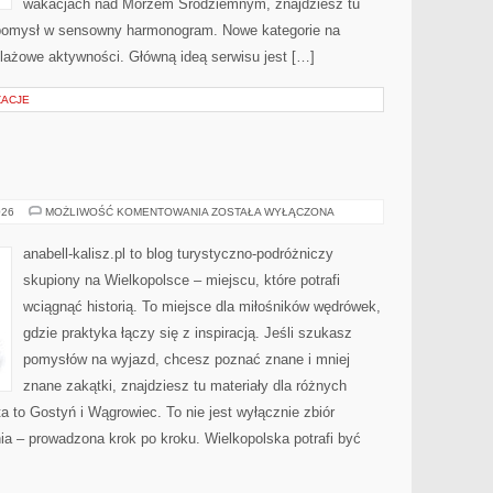
wakacjach nad Morzem Śródziemnym, znajdziesz tu
ć pomysł w sensowny harmonogram. Nowe kategorie na
lażowe aktywności. Główną ideą serwisu jest […]
ŻACJE
KOŚCIAN
026
MOŻLIWOŚĆ KOMENTOWANIA
ZOSTAŁA WYŁĄCZONA
anabell-kalisz.pl to blog turystyczno-podróżniczy
skupiony na Wielkopolsce – miejscu, które potrafi
wciągnąć historią. To miejsce dla miłośników wędrówek,
gdzie praktyka łączy się z inspiracją. Jeśli szukasz
pomysłów na wyjazd, chcesz poznać znane i mniej
znane zakątki, znajdziesz tu materiały dla różnych
 to Gostyń i Wągrowiec. To nie jest wyłącznie zbiór
ia – prowadzona krok po kroku. Wielkopolska potrafi być