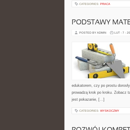
CATEGORIES:
PRACA
PODSTAWY MAT
POSTED BY ADMIN
LUT - 7 - 2
edukatorem, czy po prostu dorosły
prowadzą krok po kroku. Zobacz t
jest pokazanie, […]
CATEGORIES:
WYSKOCZMY