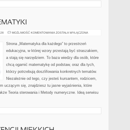
EMATYKI
PODSTAWY
026
MOŻLIWOŚĆ KOMENTOWANIA
ZOSTAŁA WYŁĄCZONA
MATEMATYKI
Strona „Matematyka dla każdego” to przestrzeń
edukacyjna, w której wzory przestają być straszakiem,
a stają się narzędziem. To baza wiedzy dla osób, które
chcą ogarnić matematykę od podstaw, oraz dla tych,
którzy potrzebują doszlifowania konkretnych tematów.
Niezależnie od tego, czy jesteś kursantem, rodzicem,
m uczącym się, znajdziesz tu jasne wyjaśnienia, które
akże Teoria sterowania i Metody numeryczne. Ideą serwisu