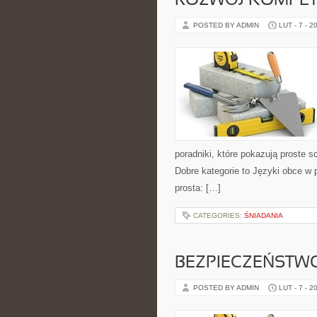
ROZWÓJ KOMPET
POSTED BY ADMIN
LUT - 7 - 2
poradniki, które pokazują proste
Dobre kategorie to Języki obce w 
prosta: […]
CATEGORIES:
ŚNIADANIA
BEZPIECZEŃSTW
POSTED BY ADMIN
LUT - 7 - 2