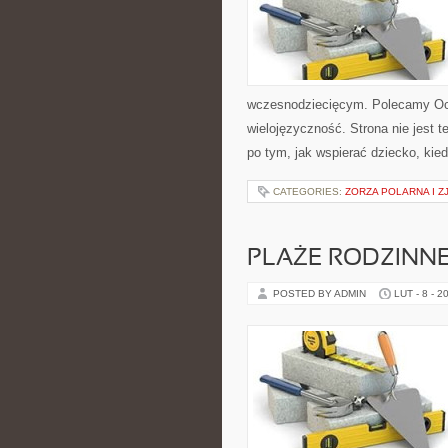
wczesnodziecięcym. Polecamy Oce
wielojęzyczność. Strona nie jest 
po tym, jak wspierać dziecko, kied
CATEGORIES:
ZORZA POLARNA I Z
PLAŻE RODZINN
POSTED BY ADMIN
LUT - 8 - 2