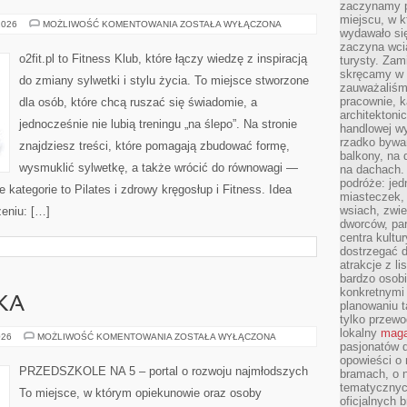
zaczynamy p
miejscu, w k
SPRZĘT
2026
MOŻLIWOŚĆ KOMENTOWANIA
ZOSTAŁA WYŁĄCZONA
wydawało się
I
AKCESORIA
zaczyna wci
o2fit.pl to Fitness Klub, które łączy wiedzę z inspiracją
turysty. Zam
skręcamy w b
do zmiany sylwetki i stylu życia. To miejsce stworzone
zauważaliśm
pracownie, k
dla osób, które chcą ruszać się świadomie, a
architektoni
jednocześnie nie lubią treningu „na ślepo”. Na stronie
handlowej wy
rzadko bywa
znajdziesz treści, które pomagają zbudować formę,
balkony, na
wysmuklić sylwetkę, a także wrócić do równowagi —
na dachach. 
podróże: je
 kategorie to Pilates i zdrowy kręgosłup i Fitness. Idea
miasteczek,
wsiach, zwie
żeniu: […]
dworców, pa
centra kultu
dostrzegać d
atrakcje z l
bardzo osobi
konkretnymi
KA
planowaniu t
tylko przewod
lokalny
maga
EDUKACJA
026
MOŻLIWOŚĆ KOMENTOWANIA
ZOSTAŁA WYŁĄCZONA
pasjonatów 
I
NAUKA
opowieści o
PRZEDSZKOLE NA 5 – portal o rozwoju najmłodszych
bramach, o 
tematycznyc
To miejsce, w którym opiekunowie oraz osoby
oficjalnych 