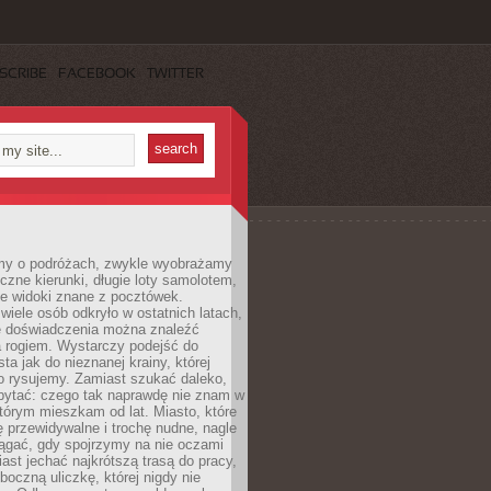
SCRIBE
FACEBOOK
TWITTER
my o podróżach, zwykle wyobrażamy
czne kierunki, długie loty samolotem,
ne widoki znane z pocztówek.
ele osób odkryło w ostatnich latach,
e doświadczenia można znaleźć
a rogiem. Wystarczy podejść do
ta jak do nieznanej krainy, której
o rysujemy. Zamiast szukać daleko,
ytać: czego tak naprawdę nie znam w
tórym mieszkam od lat. Miasto, które
 przewidywalne i trochę nudne, nagle
ągać, gdy spojrzymy na nie oczami
iast jechać najkrótszą trasą do pracy,
oczną uliczkę, której nigdy nie