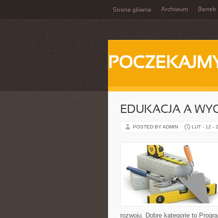
Archiwum
Bartek
Strona główna
POCZEKAJM
EDUKACJA A WY
POSTED BY ADMIN
LUT - 12 - 
rozwoju. Dobre kategorie to Progr