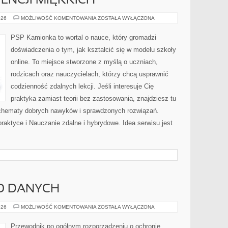
ENCJI MIĘKKICH
ROZWÓJ
026
MOŻLIWOŚĆ KOMENTOWANIA
ZOSTAŁA WYŁĄCZONA
KOMPETENCJI
MIĘKKICH
PSP Kamionka to wortal o nauce, który gromadzi
doświadczenia o tym, jak kształcić się w modelu szkoły
online. To miejsce stworzone z myślą o uczniach,
rodzicach oraz nauczycielach, którzy chcą usprawnić
codzienność zdalnych lekcji. Jeśli interesuje Cię
praktyka zamiast teorii bez zastosowania, znajdziesz tu
 schematy dobrych nawyków i sprawdzonych rozwiązań.
praktyce i Nauczanie zdalne i hybrydowe. Idea serwisu jest
O DANYCH
BEZPIECZEŃSTWO
026
MOŻLIWOŚĆ KOMENTOWANIA
ZOSTAŁA WYŁĄCZONA
DANYCH
Przewodnik po ogólnym rozporządzeniu o ochronie