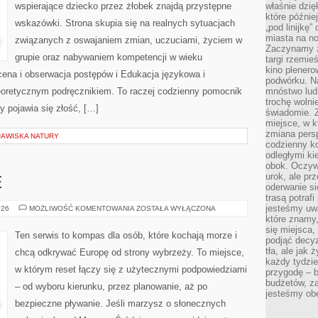
wspierające dziecko przez żłobek znajdą przystępne
właśnie dzię
które późnie
wskazówki. Strona skupia się na realnych sytuacjach
„pod linijkę
miasta na n
związanych z oswajaniem zmian, uczuciami, życiem w
Zaczynamy z
grupie oraz nabywaniem kompetencji w wieku
targi rzemie
kino plener
na i obserwacja postępów i Edukacja językowa i
podwórku. Na
teoretycznym podręcznikiem. To raczej codzienny pomocnik
mnóstwo lud
trochę wolnie
y pojawia się złość, […]
świadomie. Z
miejsce, w k
zmiana pers
JAWISKA NATURY
codzienny ko
odległymi ki
obok. Oczywi
urok, ale p
E
oderwanie si
trasą potrafi
jesteśmy uwa
PLAŻE
026
MOŻLIWOŚĆ KOMENTOWANIA
ZOSTAŁA WYŁĄCZONA
RODZINNE
które znamy,
się miejsca,
Ten serwis to kompas dla osób, które kochają morze i
podjąć decyz
tła, ale jak
chcą odkrywać Europę od strony wybrzeży. To miejsce,
każdy tydzie
w którym reset łączy się z użytecznymi podpowiedziami
przygodę – b
budżetów, z
– od wyboru kierunku, przez planowanie, aż po
jesteśmy obe
bezpieczne pływanie. Jeśli marzysz o słonecznych