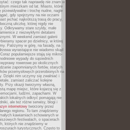
ytać: czego tak naprawdę nie znam w
tórym mieszkam od lat. Miasto, które
 przewidywalne i trochę nudne, nagle
ągać, gdy spojrzymy na nie oczami
iast jechać najkrótszą trasą do pracy,
oczną uliczkę, której nigdy nie
y. Odkrywamy stare szyldy, małe
amienice z niezwykłymi detalami
cznymi. W weekend zamiast galerii
bieramy spacer po dzielnicy, w której
my. Patrzymy w górę, na fasady, na
 drzewa wyrastające nie wiadomo skąd
Coraz popularniejsze stają się mikro-
dnodniowe wypady do sąsiednich
 wyprawy rowerowe po okolicznych
dzanie zapomnianych fortów, starych
rków przemysłowych przerobionych na
ry. Dzięki nim uczymy się zwalniać i
etale, zamiast zaliczać kolejne
isty. Przy okazji tworzymy własną,
stą mapę miejsc, które kojarzą się z
 emocjami, ludźmi, zapachami. W
akich lokalnych odkryć pomagają nie
niki, ale też różne serwisy, blogi i
zyn internetowy
tworzony przez
danego regionu. To tam znajdziemy
 małych kawiarniach schowanych w
niszowych festiwalach, o spacerach
h, których nie znajdziemy w
broszurach turystycznych. Często to