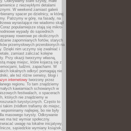
y. Odkrywamy stare szyldy, małe
amienice z niezwykłymi detalami
cznymi. W weekend zamiast galerii
bieramy spacer po dzielnicy, w której
my. Patrzymy w górę, na fasady, na
 drzewa wyrastające nie wiadomo skąd
Coraz popularniejsze stają się mikro-
dnodniowe wypady do sąsiednich
 wyprawy rowerowe po okolicznych
dzanie zapomnianych fortów, starych
rków przemysłowych przerobionych na
ry. Dzięki nim uczymy się zwalniać i
etale, zamiast zaliczać kolejne
isty. Przy okazji tworzymy własną,
stą mapę miejsc, które kojarzą się z
 emocjami, ludźmi, zapachami. W
akich lokalnych odkryć pomagają nie
niki, ale też różne serwisy, blogi i
zyn internetowy
tworzony przez
danego regionu. To tam znajdziemy
 małych kawiarniach schowanych w
niszowych festiwalach, o spacerach
h, których nie znajdziemy w
broszurach turystycznych. Często to
ki takim źródłom trafiamy do miejsc,
j wspominamy najlepiej, bo nie były
” dla masowego turysty. Odkrywanie
owo ma też wymiar społeczny.
wracać uwagę na lokalne inicjatywy,
ślnicze, sąsiedzkie wymiany książek,