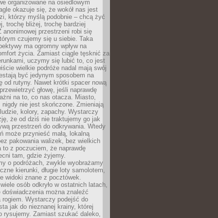
owe organizowane na osiedlowym
gle okazuje się, że wokół nas jest
zi, którzy myślą podobnie – chcą żyć
j, trochę bliżej, trochę bardziej
 anonimowej przestrzeni robi się
tórym czujemy się u siebie. Taka
pektywy ma ogromny wpływ na
mfort życia. Zamiast ciągle tęsknić za
erunkami, uczymy się lubić to, co jest
ście wielkie podróże nadal mają swój
rzestają być jedynym sposobem na
ę od rutyny. Nawet krótki spacer nową
 przewietrzyć głowę, jeśli naprawdę
żni na to, co nas otacza. Miasto,
 nigdy nie jest skończone. Zmieniają
 ludzie, kolory, zapachy. Wystarczy
ję, że od dziś nie traktujemy go jak
 żywą przestrzeń do odkrywania. Wtedy
ń może przynieść małą, lokalną
ez pakowania walizek, bez wielkich
a to z poczuciem, że naprawdę
cni tam, gdzie żyjemy.
my o podróżach, zwykle wyobrażamy
czne kierunki, długie loty samolotem,
ne widoki znane z pocztówek.
ele osób odkryło w ostatnich latach,
e doświadczenia można znaleźć
a rogiem. Wystarczy podejść do
ta jak do nieznanej krainy, której
o rysujemy. Zamiast szukać daleko,