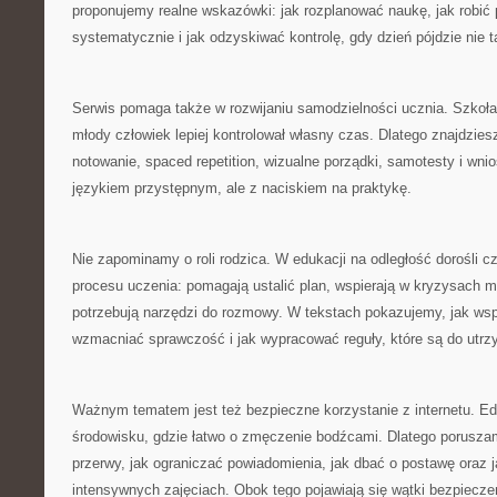
proponujemy realne wskazówki: jak rozplanować naukę, jak robić 
systematycznie i jak odzyskiwać kontrolę, gdy dzień pójdzie nie t
Serwis pomaga także w rozwijaniu samodzielności ucznia. Szkoł
młody człowiek lepiej kontrolował własny czas. Dlatego znajdzies
notowanie, spaced repetition, wizualne porządki, samotesty i wni
językiem przystępnym, ale z naciskiem na praktykę.
Nie zapominamy o roli rodzica. W edukacji na odległość dorośli cz
procesu uczenia: pomagają ustalić plan, wspierają w kryzysach 
potrzebują narzędzi do rozmowy. W tekstach pokazujemy, jak wsp
wzmacniać sprawczość i jak wypracować reguły, które są do utrz
Ważnym tematem jest też bezpieczne korzystanie z internetu. Edu
środowisku, gdzie łatwo o zmęczenie bodźcami. Dlatego poruszam
przerwy, jak ograniczać powiadomienia, jak dbać o postawę oraz j
intensywnych zajęciach. Obok tego pojawiają się wątki bezpiecze