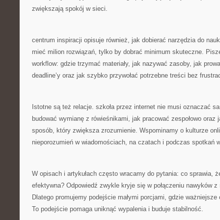
zwiększają spokój w sieci.
centrum inspiracji opisuje również, jak dobierać narzędzia do nauki
mieć milion rozwiązań, tylko by dobrać minimum skuteczne. Pis
workflow: gdzie trzymać materiały, jak nazywać zasoby, jak prowa
deadline’y oraz jak szybko przywołać potrzebne treści bez frustrac
Istotne są też relacje. szkoła przez internet nie musi oznaczać 
budować wymianę z rówieśnikami, jak pracować zespołowo oraz 
sposób, który zwiększa zrozumienie. Wspominamy o kulturze onlin
nieporozumień w wiadomościach, na czatach i podczas spotkań w
W opisach i artykułach często wracamy do pytania: co sprawia, że
efektywna? Odpowiedź zwykle kryje się w połączeniu nawyków z r
Dlatego promujemy podejście małymi porcjami, gdzie ważniejsze o
To podejście pomaga uniknąć wypalenia i buduje stabilność.