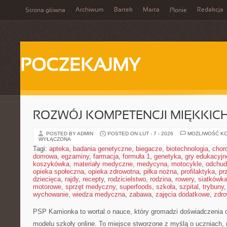
Archiwum
Bartek
Marta
Redakcja
Strona główna
Płonie
POCZEKAJMY
ROZWÓJ KOMPETENCJI MIĘKKIC
POSTED BY ADMIN
POSTED ON LUT - 7 - 2026
MOŻLIWOŚĆ K
WYŁĄCZONA
Tagi:
apteka
,
badania genetyczne
,
biegacze
,
biotechnologia
,
chor
domowa
,
egzaminy
,
farmacja
,
formuła 1
,
genetyka
,
gry edukacyjn
koszykówka
,
materiały medyczne
,
medycyna
,
motocykle
,
odchud
opieka społeczna
,
opieka zdrowotna
,
piłka nożna
,
profilaktyka
,
pr
dziecięca
,
rajdy
,
recepty
,
rodzicielstwo
,
rodzina
,
rowery
,
siatkówk
motorowe
,
sprzęt medyczny
,
superfoods
,
szkoła
,
szpital
,
trybuny
wychowanie
,
wiedza medyczna
,
zabawa
,
zajęcia dodatkowe
,
zdro
PSP Kamionka to wortal o nauce, który gromadzi doświadczenia o 
modelu szkoły online. To miejsce stworzone z myślą o uczniach, 