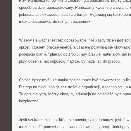
PSP Kamionka to również przestrzeń dla edukatorów, którzy chcą 
sposób bardziej uporządkowany. Poruszamy kwestie planowania z
pobudzania ciekawości i dbania o tempo. Pojawiają się także pom
można dostosować do różnych poziomów.
W serwisie ważna jest też dopasowanie. Nie każdy dzień jest sp
sprzęt, czasem brakuje energii, a czasem pojawiają się obowiąz
podejścia plan A / plan B: co zrobić, gdy brakuje materiałów, jak 
przytłoczenia, jak odpuścić mądrze, by nadal iść do przodu.
Całość łączy myśl, że nauka zdalna może być nowoczesna, o ile 
Dlatego na blogu znajdziesz treści o organizacji, o technologii, o r
To opis dla tych, którzy chcą, by edukacja na odległość była spr
bezpieczna.
Jeśli szukasz miejsca, które nie ocenia, tylko tłumaczy, jesteś w
może znaleźć pomysł dopasowane do swojej sytuacji. Jedni przyc