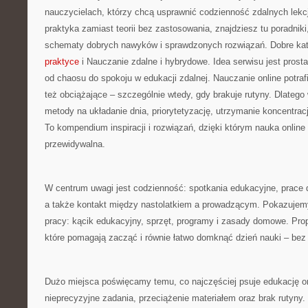
nauczycielach, którzy chcą usprawnić codzienność zdalnych lekcji.
praktyka zamiast teorii bez zastosowania, znajdziesz tu poradniki
schematy dobrych nawyków i sprawdzonych rozwiązań. Dobre kat
praktyce
i Nauczanie zdalne i hybrydowe. Idea serwisu jest prost
od chaosu do spokoju w edukacji zdalnej. Nauczanie online potraf
też obciążające – szczególnie wtedy, gdy brakuje rutyny. Dlatego 
metody na układanie dnia, priorytetyzację, utrzymanie koncentrac
To kompendium inspiracji i rozwiązań, dzięki którym nauka online
przewidywalna.
W centrum uwagi jest codzienność: spotkania edukacyjne, prace 
a także kontakt między nastolatkiem a prowadzącym. Pokazujemy
pracy: kącik edukacyjny, sprzęt, programy i zasady domowe. Prop
które pomagają zacząć i równie łatwo domknąć dzień nauki – bez 
Dużo miejsca poświęcamy temu, co najczęściej psuje edukację onl
nieprecyzyjne zadania, przeciążenie materiałem oraz brak rutyny.