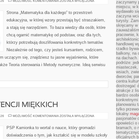
PODSTAWY
026
MOŻLIWOŚĆ KOMENTOWANIA
ZOSTAŁA WYŁĄCZONA
zaczynamy p
MATEMATYKI
miejscu, w k
wydawało się
Strona „Matematyka dla każdego” to przestrzeń
zaczyna wci
edukacyjna, w której wzory przestają być straszakiem,
turysty. Zam
skręcamy w b
a stają się narzędziem. To baza wiedzy dla osób, które
zauważaliśm
pracownie, k
chcą ogarnić matematykę od podstaw, oraz dla tych,
architektoni
którzy potrzebują doszlifowania konkretnych tematów.
handlowej wy
rzadko bywa
Niezależnie od tego, czy jesteś kursantem, rodzicem,
balkony, na
m uczącym się, znajdziesz tu jasne wyjaśnienia, które
na dachach. 
podróże: je
akże Teoria sterowania i Metody numeryczne. Ideą serwisu
miasteczek,
wsiach, zwie
dworców, pa
centra kultu
dostrzegać d
atrakcje z l
bardzo osobi
konkretnymi
ENCJI MIĘKKICH
planowaniu t
tylko przewod
lokalny
maga
ROZWÓJ
026
MOŻLIWOŚĆ KOMENTOWANIA
ZOSTAŁA WYŁĄCZONA
pasjonatów 
KOMPETENCJI
MIĘKKICH
opowieści o
PSP Kamionka to wortal o nauce, który gromadzi
bramach, o 
tematycznyc
doświadczenia o tym, jak kształcić się w modelu szkoły
oficjalnych 