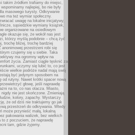
ki takim źródłom trafiamy do miejsc,
j wspominamy najlepiej, bo nie były
” dla masowego turysty. Odkrywanie
owo ma też wymiar społeczny.
wracać uwagę na lokalne inicjatywy,
ślnicze, sąsiedzkie wymiany książek,
owe organizowane na osiedlowym
gle okazuje się, że wokół nas jest
zi, którzy myślą podobnie – chcą żyć
j, trochę bliżej, trochę bardziej
 anonimowej przestrzeni robi się
tórym czujemy się u siebie. Taka
pektywy ma ogromny wpływ na
mfort życia. Zamiast ciągle tęsknić za
erunkami, uczymy się lubić to, co jest
ście wielkie podróże nadal mają swój
rzestają być jedynym sposobem na
ę od rutyny. Nawet krótki spacer nową
 przewietrzyć głowę, jeśli naprawdę
żni na to, co nas otacza. Miasto,
 nigdy nie jest skończone. Zmieniają
 ludzie, kolory, zapachy. Wystarczy
ję, że od dziś nie traktujemy go jak
 żywą przestrzeń do odkrywania. Wtedy
ń może przynieść małą, lokalną
ez pakowania walizek, bez wielkich
a to z poczuciem, że naprawdę
cni tam, gdzie żyjemy.