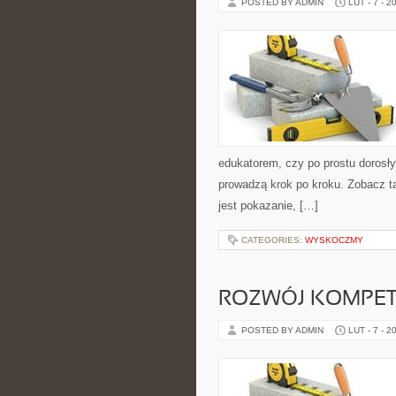
POSTED BY ADMIN
LUT - 7 - 2
edukatorem, czy po prostu dorosły
prowadzą krok po kroku. Zobacz t
jest pokazanie, […]
CATEGORIES:
WYSKOCZMY
ROZWÓJ KOMPET
POSTED BY ADMIN
LUT - 7 - 2