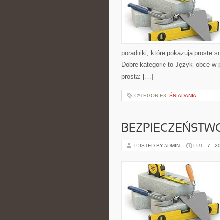
poradniki, które pokazują proste
Dobre kategorie to Języki obce w 
prosta: […]
CATEGORIES:
ŚNIADANIA
BEZPIECZEŃSTW
POSTED BY ADMIN
LUT - 7 - 2