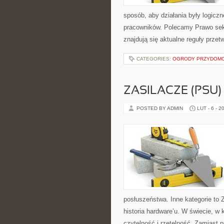
sposób, aby działania były logiczn
pracowników. Polecamy Prawo sekt
znajdują się aktualne reguły prze
CATEGORIES:
OGRODY PRZYDOM
ZASILACZE (PSU)
POSTED BY ADMIN
LUT - 6 - 2
posłuszeństwa. Inne kategorie to Z
historia hardware’u. W świecie, w
czytelność i rzetelność. Zamiast 