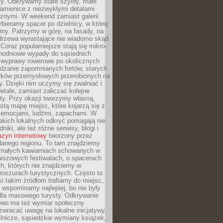
y. Odkrywamy stare szyldy, małe
amienice z niezwykłymi detalami
cznymi. W weekend zamiast galerii
bieramy spacer po dzielnicy, w której
my. Patrzymy w górę, na fasady, na
 drzewa wyrastające nie wiadomo skąd
Coraz popularniejsze stają się mikro-
dnodniowe wypady do sąsiednich
 wyprawy rowerowe po okolicznych
dzanie zapomnianych fortów, starych
rków przemysłowych przerobionych na
ry. Dzięki nim uczymy się zwalniać i
etale, zamiast zaliczać kolejne
isty. Przy okazji tworzymy własną,
stą mapę miejsc, które kojarzą się z
 emocjami, ludźmi, zapachami. W
akich lokalnych odkryć pomagają nie
niki, ale też różne serwisy, blogi i
zyn internetowy
tworzony przez
danego regionu. To tam znajdziemy
 małych kawiarniach schowanych w
niszowych festiwalach, o spacerach
h, których nie znajdziemy w
broszurach turystycznych. Często to
ki takim źródłom trafiamy do miejsc,
j wspominamy najlepiej, bo nie były
” dla masowego turysty. Odkrywanie
owo ma też wymiar społeczny.
wracać uwagę na lokalne inicjatywy,
ślnicze, sąsiedzkie wymiany książek,