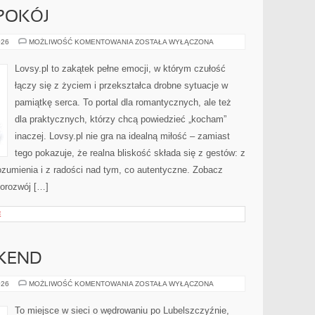
SPOKÓJ
CIERPLIWOŚĆ
026
MOŻLIWOŚĆ KOMENTOWANIA
ZOSTAŁA WYŁĄCZONA
I
SPOKÓJ
Lovsy.pl to zakątek pełne emocji, w którym czułość
łączy się z życiem i przekształca drobne sytuacje w
pamiątkę serca. To portal dla romantycznych, ale też
dla praktycznych, którzy chcą powiedzieć „kocham”
inaczej. Lovsy.pl nie gra na idealną miłość – zamiast
tego pokazuje, że realna bliskość składa się z gestów: z
ozumienia i z radości nad tym, co autentyczne. Zobacz
morozwój […]
E
EKEND
MIEJSCA
026
MOŻLIWOŚĆ KOMENTOWANIA
ZOSTAŁA WYŁĄCZONA
NA
WEEKEND
To miejsce w sieci o wędrowaniu po Lubelszczyźnie,