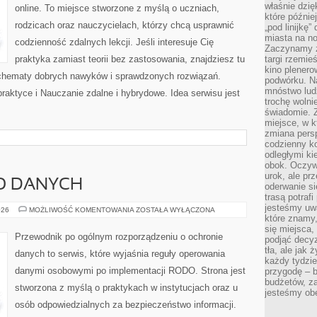
właśnie dzię
online. To miejsce stworzone z myślą o uczniach,
które późnie
rodzicach oraz nauczycielach, którzy chcą usprawnić
„pod linijkę
miasta na n
codzienność zdalnych lekcji. Jeśli interesuje Cię
Zaczynamy z
praktyka zamiast teorii bez zastosowania, znajdziesz tu
targi rzemie
kino plener
 schematy dobrych nawyków i sprawdzonych rozwiązań.
podwórku. Na
mnóstwo lud
praktyce i Nauczanie zdalne i hybrydowe. Idea serwisu jest
trochę wolnie
świadomie. Z
miejsce, w k
zmiana pers
codzienny ko
odległymi ki
obok. Oczywi
urok, ale p
O DANYCH
oderwanie si
trasą potrafi
jesteśmy uwa
BEZPIECZEŃSTWO
026
MOŻLIWOŚĆ KOMENTOWANIA
ZOSTAŁA WYŁĄCZONA
DANYCH
które znamy,
się miejsca,
Przewodnik po ogólnym rozporządzeniu o ochronie
podjąć decyz
tła, ale jak
danych to serwis, które wyjaśnia reguły operowania
każdy tydzie
danymi osobowymi po implementacji RODO. Strona jest
przygodę – b
budżetów, z
stworzona z myślą o praktykach w instytucjach oraz u
jesteśmy obe
osób odpowiedzialnych za bezpieczeństwo informacji.