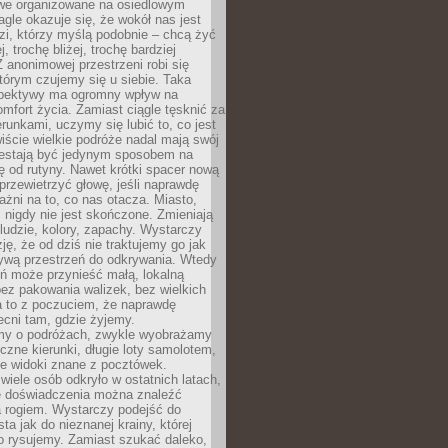
owe organizowane na osiedlowym
gle okazuje się, że wokół nas jest
zi, którzy myślą podobnie – chcą żyć
j, trochę bliżej, trochę bardziej
 anonimowej przestrzeni robi się
tórym czujemy się u siebie. Taka
pektywy ma ogromny wpływ na
mfort życia. Zamiast ciągle tęsknić za
erunkami, uczymy się lubić to, co jest
ście wielkie podróże nadal mają swój
rzestają być jedynym sposobem na
ę od rutyny. Nawet krótki spacer nową
 przewietrzyć głowę, jeśli naprawdę
żni na to, co nas otacza. Miasto,
 nigdy nie jest skończone. Zmieniają
 ludzie, kolory, zapachy. Wystarczy
ję, że od dziś nie traktujemy go jak
 żywą przestrzeń do odkrywania. Wtedy
ń może przynieść małą, lokalną
ez pakowania walizek, bez wielkich
a to z poczuciem, że naprawdę
cni tam, gdzie żyjemy.
my o podróżach, zwykle wyobrażamy
czne kierunki, długie loty samolotem,
ne widoki znane z pocztówek.
ele osób odkryło w ostatnich latach,
e doświadczenia można znaleźć
a rogiem. Wystarczy podejść do
ta jak do nieznanej krainy, której
o rysujemy. Zamiast szukać daleko,