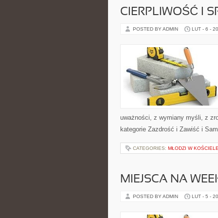
CIERPLIWOŚĆ I 
POSTED BY ADMIN
LUT - 6 - 2
uważności, z wymiany myśli, z zr
kategorie Zazdrość i Zawiść i Sa
CATEGORIES:
MŁODZI W KOŚCIEL
MIEJSCA NA WE
POSTED BY ADMIN
LUT - 5 - 2