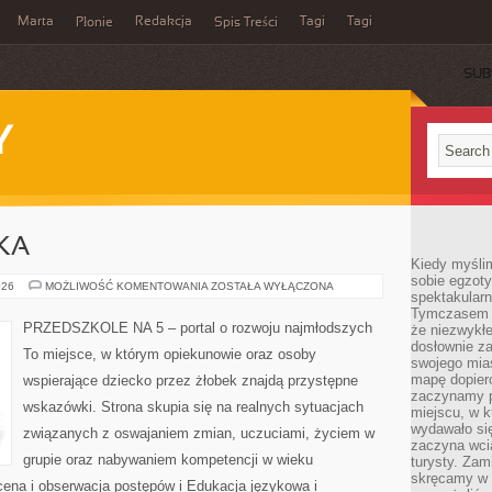
Marta
Redakcja
Tagi
Tagi
Płonie
Spis Treści
SUB
Y
KA
Kiedy myśli
sobie egzoty
EDUKACJA
026
MOŻLIWOŚĆ KOMENTOWANIA
ZOSTAŁA WYŁĄCZONA
spektakular
I
NAUKA
Tymczasem wi
PRZEDSZKOLE NA 5 – portal o rozwoju najmłodszych
że niezwykł
dosłownie z
To miejsce, w którym opiekunowie oraz osoby
swojego mias
mapę dopier
wspierające dziecko przez żłobek znajdą przystępne
zaczynamy p
wskazówki. Strona skupia się na realnych sytuacjach
miejscu, w k
wydawało się
związanych z oswajaniem zmian, uczuciami, życiem w
zaczyna wci
grupie oraz nabywaniem kompetencji w wieku
turysty. Zam
skręcamy w b
na i obserwacja postępów i Edukacja językowa i