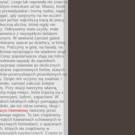
ytać: czego tak naprawdę nie znam w
tórym mieszkam od lat. Miasto, które
 przewidywalne i trochę nudne, nagle
ągać, gdy spojrzymy na nie oczami
iast jechać najkrótszą trasą do pracy,
oczną uliczkę, której nigdy nie
y. Odkrywamy stare szyldy, małe
amienice z niezwykłymi detalami
cznymi. W weekend zamiast galerii
bieramy spacer po dzielnicy, w której
my. Patrzymy w górę, na fasady, na
 drzewa wyrastające nie wiadomo skąd
Coraz popularniejsze stają się mikro-
dnodniowe wypady do sąsiednich
 wyprawy rowerowe po okolicznych
dzanie zapomnianych fortów, starych
rków przemysłowych przerobionych na
ry. Dzięki nim uczymy się zwalniać i
etale, zamiast zaliczać kolejne
isty. Przy okazji tworzymy własną,
stą mapę miejsc, które kojarzą się z
 emocjami, ludźmi, zapachami. W
akich lokalnych odkryć pomagają nie
niki, ale też różne serwisy, blogi i
zyn internetowy
tworzony przez
danego regionu. To tam znajdziemy
 małych kawiarniach schowanych w
niszowych festiwalach, o spacerach
h, których nie znajdziemy w
broszurach turystycznych. Często to