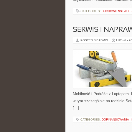
CATEGORIES:
DUCHOWIEŃSTWO I
SERWIS I NAPRA
POSTED BY ADMIN
LUT - 6 - 2
Mobilność i Podróże z Laptopem. N
w tym szczególnie na rodzinie Sate
[…]
CATEGORIES:
DOFINANSOWANIA I