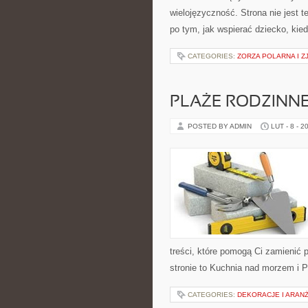
wielojęzyczność. Strona nie jest 
po tym, jak wspierać dziecko, kied
CATEGORIES:
ZORZA POLARNA I Z
PLAŻE RODZINN
POSTED BY ADMIN
LUT - 8 - 2
treści, które pomogą Ci zamieni
stronie to Kuchnia nad morzem i P
CATEGORIES:
DEKORACJE I ARAN