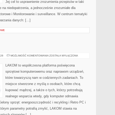
Jej cel to usprawnienie zrozumienia przepisów w taki
e na niedopatrzenia, a jednocześnie zrozumiałe dla
orowe i Monitorowanie i surveillance. W centrum tematyki
twarzania danych: […]
OWE
ZASILACZE
026
MOŻLIWOŚĆ KOMENTOWANIA
ZOSTAŁA WYŁĄCZONA
(PSU)
LAKOM to współczesna platforma poświęcona
sprzętowi komputerowemu oraz naprawom urządzeń,
które towarzyszą nam w codziennych zadaniach. To
miejsce stworzone z myślą o osobach, które chcą
kupować mądrzej, a także o tych, którzy potrzebują
realnego wsparcia wtedy, gdy komputer odmawia
ielony sprzęt: energooszczędność i recykling i Retro PC i
 którym parametry potrafią zmylić, LAKOM stawia na
pustych sloganów […]