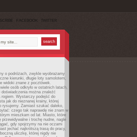
SCRIBE
FACEBOOK
TWITTER
my o podróżach, zwykle wyobrażamy
czne kierunki, długie loty samolotem,
ne widoki znane z pocztówek.
ele osób odkryło w ostatnich latach,
e doświadczenia można znaleźć
a rogiem. Wystarczy podejść do
ta jak do nieznanej krainy, której
o rysujemy. Zamiast szukać daleko,
ytać: czego tak naprawdę nie znam w
tórym mieszkam od lat. Miasto, które
 przewidywalne i trochę nudne, nagle
ągać, gdy spojrzymy na nie oczami
iast jechać najkrótszą trasą do pracy,
oczną uliczkę, której nigdy nie