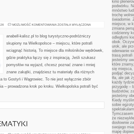
kino plener
podwórku. Na
mnóstwo lud
trochę wolnie
świadomie. Z
miejsce, w k
KOŚCIAN
026
MOŻLIWOŚĆ KOMENTOWANIA
ZOSTAŁA WYŁĄCZONA
zmiana pers
codzienny ko
anabell-kalisz.pl to blog turystyczno-podróżniczy
odległymi ki
obok. Oczywi
skupiony na Wielkopolsce – miejscu, które potrafi
urok, ale p
wciągnąć historią. To miejsce dla miłośników wędrówek,
oderwanie si
trasą potrafi
gdzie praktyka łączy się z inspiracją. Jeśli szukasz
jesteśmy uwa
które znamy,
pomysłów na wyjazd, chcesz poznać znane i mniej
się miejsca,
znane zakątki, znajdziesz tu materiały dla różnych
podjąć decyz
tła, ale jak
 to Gostyń i Wągrowiec. To nie jest wyłącznie zbiór
każdy tydzie
ia – prowadzona krok po kroku. Wielkopolska potrafi być
przygodę – b
budżetów, z
jesteśmy obe
Kiedy myśli
sobie egzoty
spektakular
Tymczasem wi
że niezwykł
dosłownie z
EMATYKI
swojego mias
mapę dopier