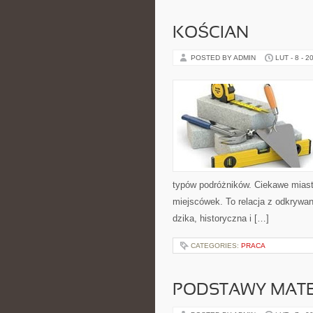
KOŚCIAN
POSTED BY ADMIN
LUT - 8 - 2
typów podróżników. Ciekawe miasta
miejscówek. To relacja z odkrywan
dzika, historyczna i […]
CATEGORIES:
PRACA
PODSTAWY MAT