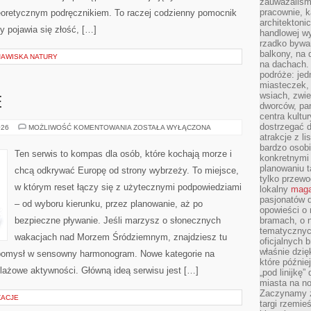
zauważaliśm
pracownie, k
teoretycznym podręcznikiem. To raczej codzienny pomocnik
architektoni
y pojawia się złość, […]
handlowej wy
rzadko bywa
balkony, na
JAWISKA NATURY
na dachach. 
podróże: je
miasteczek,
wsiach, zwie
E
dworców, pa
centra kultu
dostrzegać d
PLAŻE
026
MOŻLIWOŚĆ KOMENTOWANIA
ZOSTAŁA WYŁĄCZONA
RODZINNE
atrakcje z l
bardzo osobi
Ten serwis to kompas dla osób, które kochają morze i
konkretnymi
planowaniu t
chcą odkrywać Europę od strony wybrzeży. To miejsce,
tylko przewod
w którym reset łączy się z użytecznymi podpowiedziami
lokalny
maga
pasjonatów 
– od wyboru kierunku, przez planowanie, aż po
opowieści o
bezpieczne pływanie. Jeśli marzysz o słonecznych
bramach, o 
tematycznyc
wakacjach nad Morzem Śródziemnym, znajdziesz tu
oficjalnych 
właśnie dzię
ć pomysł w sensowny harmonogram. Nowe kategorie na
które późnie
lażowe aktywności. Główną ideą serwisu jest […]
„pod linijkę
miasta na n
Zaczynamy z
ŻACJE
targi rzemie