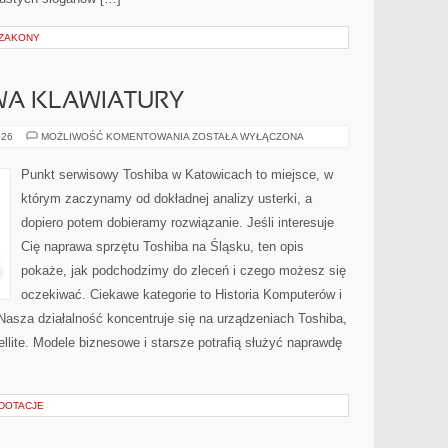
 ZAKONY
WA KLAWIATURY
SERWIS
026
MOŻLIWOŚĆ KOMENTOWANIA
ZOSTAŁA WYŁĄCZONA
I
NAPRAWA
KLAWIATURY
Punkt serwisowy Toshiba w Katowicach to miejsce, w
którym zaczynamy od dokładnej analizy usterki, a
dopiero potem dobieramy rozwiązanie. Jeśli interesuje
Cię naprawa sprzętu Toshiba na Śląsku, ten opis
pokaże, jak podchodzimy do zleceń i czego możesz się
oczekiwać. Ciekawe kategorie to Historia Komputerów i
asza działalność koncentruje się na urządzeniach Toshiba,
llite. Modele biznesowe i starsze potrafią służyć naprawdę
 DOTACJE