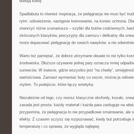
budują klasę.
Spadlabuta to również inspiracja, że pielęgnacja nie musi być tru
rytm: odświeżenie, następnie kremowanie, na koniec ochrona. Dl
stworzyć różne scenariusze – szybki dla butów codziennych, bar
skórzanych klasyków, precyzyjny dla zamszu i delikatny dla sne
może dopasować pielęgnację do swoich nawyków, a nie odwrotnie
Warto też pamiętać, że dobrze utrzymane obuwie to nie tylko korzyś
środowiska. Dłuższe używanie jednej pary oznacza mniej odpadów
surowców. W świecie, gdzie wszystko jest “na chwilę”, umiejętnoś
wartościowa. Zamiast wymieniać buty co sezon, można je odświeży
stylem. To podejście, które łączy estetykę.
Niezależnie od tego, czy nosisz klasyczne oksfordy, kozaki, sne
zasada jest prosta: każdy materiał i każda para zasługuje na wła
przypomina, że pielęgnacja to nie przypadkowe smarowanie, ale s
efekty. Z czasem uczysz się rozpoznawać, kiedy but potrzebuje i
temperaturę i co sprawia, że wygląda najlepiej.