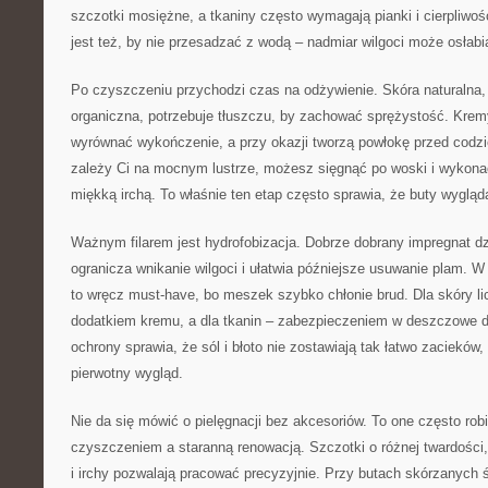
szczotki mosiężne, a tkaniny często wymagają pianki i cierpliwoś
jest też, by nie przesadzać z wodą – nadmiar wilgoci może osłabi
Po czyszczeniu przychodzi czas na odżywienie. Skóra naturalna,
organiczna, potrzebuje tłuszczu, by zachować sprężystość. Kremy
wyrównać wykończenie, a przy okazji tworzą powłokę przed codzi
zależy Ci na mocnym lustrze, możesz sięgnąć po woski i wykona
miękką irchą. To właśnie ten etap często sprawia, że buty wygląd
Ważnym filarem jest hydrofobizacja. Dobrze dobrany impregnat dzia
ogranicza wnikanie wilgoci i ułatwia późniejsze usuwanie plam. 
to wręcz must-have, bo meszek szybko chłonie brud. Dla skóry l
dodatkiem kremu, a dla tkanin – zabezpieczeniem w deszczowe d
ochrony sprawia, że sól i błoto nie zostawiają tak łatwo zacieków,
pierwotny wygląd.
Nie da się mówić o pielęgnacji bez akcesoriów. To one często ro
czyszczeniem a staranną renowacją. Szczotki o różnej twardości, 
i irchy pozwalają pracować precyzyjnie. Przy butach skórzanych 