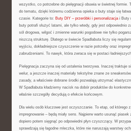
wszystko, co potrzebne do pielęgnacji obuwia w świetnej formie.
do tematu, dzięki któremu codzienna opieka o buty staje się łatwa
czasie. Kategorie to:
Buty DIY – przeróbki i personalizacja
i Buty 
buty potrafi służyć latami, ale tylko wtedy, gdy jest odpowiednio 
sól drogowa, wilgoć i zmienne warunki pogodowe nie tylko pogarsz
niszczą strukturę. Dlatego w świecie Spadlabuta liczy się regula
wyjściu, dokładniejsze czyszczenie w razie potrzeby oraz impreg
zabrudzeniami. To nawyk, która zwraca się w postaci ładniejszyc
Pielęgnacja zaczyna się od ustalenia tworzywa. Inaczej traktuje s
welur, a jeszcze inaczej materiały tekstylne znane ze sneakersó
zasady, a właściwie dobrane środki pozwalają utrzymać elastycz
W Spadlabuta kładziemy nacisk na dobór produktów do konkretneg
właśnie szczegóły decydują o efekcie końcowym.
Dla wielu osób kluczowe jest oczyszczanie. To etap, od którego za
impregnowanie – będą miały sens. Najpierw warto usunąć piasek 
dopiero potem sięgnąć po odpowiedni płyn czyszczący. W przypad
sprawdzają się łagodne mleczka, które nie naruszają warstwy och