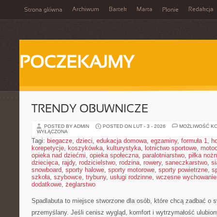
Archiwum
Bartek
Marta
Redakcja
Strona główna
Płonie
POCZEKAJMY
TRENDY OBUWNICZE
POSTED BY ADMIN
POSTED ON LUT - 3 - 2026
MOŻLIWOŚĆ K
WYŁĄCZONA
Tagi:
biegacze
,
dzieci
,
edukacja domowa
,
egzaminy
,
formuła 1
,
h
korepetycje
,
koszykówka
,
kulturystyka
,
lotnictwo sportowe
,
motoc
opieka nad dziećmi
,
opieka społeczna
,
paralotniarstwo
,
piłka noż
dziecięca
,
rajdy
,
rodzicielstwo
,
rodzina
,
rowery
,
saneczkarstwo
,
s
snowboard
,
sporty halowe
,
sporty motorowe
,
sporty powietrzne
,
s
szkoła
,
szybowce
,
trybuny
,
usługi rodzinne
,
wczesne wychowanie
dodatkowe
,
żeglarstwo
Spadlabuta to miejsce stworzone dla osób, które chcą zadbać o 
przemyślany. Jeśli cenisz wygląd, komfort i wytrzymałość ulubion