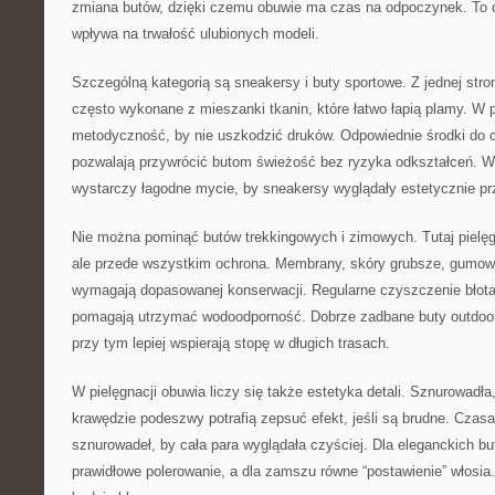
zmiana butów, dzięki czemu obuwie ma czas na odpoczynek. To d
wpływa na trwałość ulubionych modeli.
Szczególną kategorią są sneakersy i buty sportowe. Z jednej stro
często wykonane z mieszanki tkanin, które łatwo łapią plamy. W pi
metodyczność, by nie uszkodzić druków. Odpowiednie środki do 
pozwalają przywrócić butom świeżość bez ryzyka odkształceń. W
wystarczy łagodne mycie, by sneakersy wyglądały estetycznie pr
Nie można pominąć butów trekkingowych i zimowych. Tutaj pielęgn
ale przede wszystkim ochrona. Membrany, skóry grubsze, gumowe
wymagają dopasowanej konserwacji. Regularne czyszczenie błota
pomagają utrzymać wodoodporność. Dobrze zadbane buty outdoor
przy tym lepiej wspierają stopę w długich trasach.
W pielęgnacji obuwia liczy się także estetyka detali. Sznurowadła,
krawędzie podeszwy potrafią zepsuć efekt, jeśli są brudne. Cza
sznurowadeł, by cała para wyglądała czyściej. Dla eleganckich bu
prawidłowe polerowanie, a dla zamszu równe “postawienie” włosia.