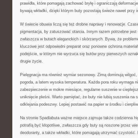
prawidła, które pomagają zachować bryłę i ograniczają deformacj
bywają wkładki, dzięki którym buty pozostają świeże nawet przy
W świecie obuwia liczą się też drobne naprawy i renowacje. Czas
pigmentacja, by zatuszować otarcia. Innym razem potrzebne jest 
zwłaszcza w butach eleganckich i skórzanych. Bywa, że probleme
kluczowe jest odpowiedni preparat oraz ponowne ochrona materia
podejście, w którym nie wyrzuca się butów przy pierwszych oznak
drugie życie.
Pielęgnacja ma również wymiar sezonowy. Zimą dominują wilgoć, 
pogoda, a latem wysoka temperatura. Każda pora roku wymaga niec
zabezpieczenie w mokre miesiące, regularne suszenie w cieplejsz
uniknięcie pleśni. Warto pamiętać, że buty nie lubią suszenia na s
odklejania podeszwy. Lepiej postawić na papier w środku i cierpli
Na stronie Spadlabuta ważne miejsce zajmuje także codzienna h
potrafią być kłopotliwe, zwłaszcza gdy buty są noszone przez wiel
deodoranty, a także wkładki, które pomagają utrzymać czystość. 