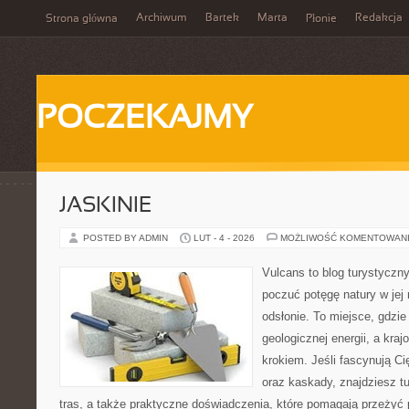
Archiwum
Bartek
Marta
Redakcja
Strona główna
Płonie
POCZEKAJMY
JASKINIE
POSTED BY ADMIN
LUT - 4 - 2026
MOŻLIWOŚĆ KOMENTOWAN
Vulcans to blog turystyczny
poczuć potęgę natury w jej 
odsłonie. To miejsce, gdzie
geologicznej energii, a kra
krokiem. Jeśli fascynują Ci
oraz kaskady, znajdziesz t
tras, a także praktyczne doświadczenia, które pomagają przeżyć 