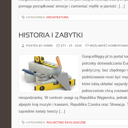
pomaga porządkować emocje i zamieniać mętlik w jasność. […]
CATEGORIES:
ARCHITEKTURA
HISTORIA I ZABYTKI
POSTED BY ADMIN
STY - 25 - 2026
MOŻLIWOŚĆ KOMENTOWA
GorąceWęgry.pl to portal tu
potrzeby doświadczania Eu
praktyczny, bez zbędnego n
podróżowanie musi być męc
które lubią układać wyjazdy
jednocześnie chcą zostawić
niespodziankę. W centrum uwagi są Republika Węgierska, jednak n
alpejski kraj muzyki i kawiarni, Republika Czeska oraz Słowacja. 
sąsiednie światy tworzy […]
CATEGORIES:
ROLNICTWO EKOLOGICZNE