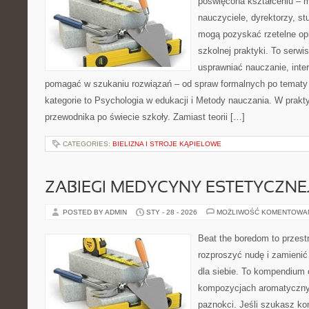
poświęcona kształceniu – m
nauczyciele, dyrektorzy, st
mogą pozyskać rzetelne op
szkolnej praktyki. To serwi
usprawniać nauczanie, inte
pomagać w szukaniu rozwiązań – od spraw formalnych po tematy
kategorie to Psychologia w edukacji i Metody nauczania. W praktyc
przewodnika po świecie szkoły. Zamiast teorii […]
CATEGORIES:
BIELIZNA I STROJE KĄPIELOWE
ZABIEGI MEDYCYNY ESTETYCZNE
POSTED BY ADMIN
STY - 28 - 2026
MOŻLIWOŚĆ KOMENTOWA
Beat the boredom to przest
rozproszyć nudę i zamienić
dla siebie. To kompendium
kompozycjach aromatycznyc
paznokci. Jeśli szukasz k