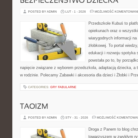
BEZPIECZEŃSTWO DZIECKA
POSTED BY ADMIN
LUT - 1 - 2026
MOŻLIWOŚĆ KOMENTOWAN
Przedszkole Kubuś to plat
opiekunach oraz o wszystki
wiarygodnych informacji na 
żłobkowej. To portal wiedz
edukacji i rozwoju spotyka 
powstała po to, by porządk
napięcie związane z wyborem przedszkola, adaptacją dziecka, a 
w rodzinie. Polecamy Zabawki i akcesoria dla dzieci i Żłobki i P
CATEGORIES:
GRY FABULARNE
TAOIZM
POSTED BY ADMIN
STY - 31 - 2026
MOŻLIWOŚĆ KOMENTOWA
Droga z Panem to blog chrz
towarzyszem w zwykłym ryt