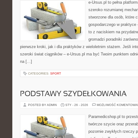
e-Ursus.pl to pełna platfor
szeroko rozumianej mechani
stworzone dla osób, które 
gospodarczego w praktyce 
to z naciskiem na przydatn
gromadzi poradniki zarówno
pierwsze kroki, jak i dla praktyków z wieloletnim stażem. Jeśli int
szeroki świat ciągników – e-Ursus.pl ma być Twoim punktem odni
na […]
CATEGORIES:
SPORT
PODSTAWY SZYDEŁKOWANIA
POSTED BY ADMIN
STY - 26 - 2026
MOŻLIWOŚĆ KOMENTOWA
Paramedicshop.pl to przest
twórcze szycie oraz przerab
pozornie zwykłych rzeczy 