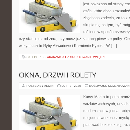
jest pokazana od strony cod
osób, które chcą zrozumieć
zbędnego zadęcia, za to z 
skupia się na tym, byś móg
roślinne w sposób przewidyw
czy startujesz od zera, czy masz już za sobą pierwsze próby. Cie
wszystkich to Ryby Akwariowe i Karmienie Rybek . W […]
CATEGORIES:
ARANŻACJA I PROJEKTOWANIE WNĘTRZ
OKNA, DRZWI I ROLETY
POSTED BY ADMIN
LUT - 2 - 2026
MOŻLIWOŚĆ KOMENTOWAN
Kursy Marko to portal branż
wózków widłowych, urządze
modernizacji w jedną, spójn
miejsce stworzone z myślą 
pracować bezpieczniej, roz