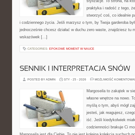
stylizacje. To strona, na któ
praktyka i radość z tego, 
stworzyć coś, co idealnie p
i codziennego życia. Jeśli marzysz o tym, by Twoja garderoba by
jednocześnie chcesz działać w duchu zero waste, znajdziesz tu m
wskazówek […]
CATEGORIES:
EPOKOWE MOMENT W NAUCE
SENNIK I INTERPRETACJA SNÓW
POSTED BY ADMIN
STY - 25 - 2026
MOŻLIWOŚĆ KOMENTOWA
Margoseila to zakątek w si
własne wnętrze na nowo. To
myślą o tym, abyś mógł zaj
jesteś, jak reagujesz, cze
iść. Jeśli kiedykolwiek mia
codzienności brakuje Ci m
Margoseila jest dla Ciebie. To nie jest kolejna kolekcja suchych por