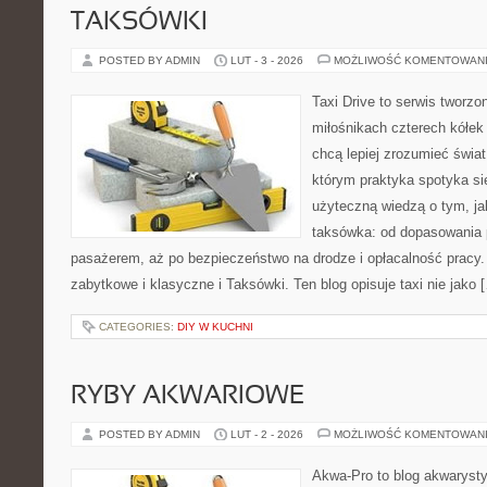
TAKSÓWKI
POSTED BY ADMIN
LUT - 3 - 2026
MOŻLIWOŚĆ KOMENTOWAN
Taxi Drive to serwis tworzo
miłośnikach czterech kółek
chcą lepiej zrozumieć świa
którym praktyka spotyka si
użyteczną wiedzą o tym, j
taksówka: od dopasowania p
pasażerem, aż po bezpieczeństwo na drodze i opłacalność pracy.
zabytkowe i klasyczne i Taksówki. Ten blog opisuje taxi nie jako 
CATEGORIES:
DIY W KUCHNI
RYBY AKWARIOWE
POSTED BY ADMIN
LUT - 2 - 2026
MOŻLIWOŚĆ KOMENTOWAN
Akwa-Pro to blog akwaryst