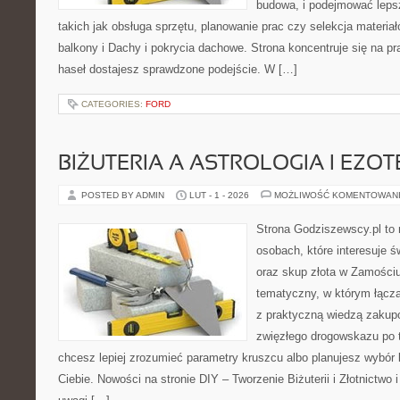
budowa, i podejmować leps
takich jak obsługa sprzętu, planowanie prac czy selekcja materia
balkony i Dachy i pokrycia dachowe. Strona koncentruje się na p
haseł dostajesz sprawdzone podejście. W […]
CATEGORIES:
FORD
BIŻUTERIA A ASTROLOGIA I EZO
POSTED BY ADMIN
LUT - 1 - 2026
MOŻLIWOŚĆ KOMENTOWAN
Strona Godziszewscy.pl to 
osobach, które interesuje ś
oraz skup złota w Zamościu 
tematyczny, w którym łączą
z praktyczną wiedzą zakup
zwięzłego drogowskazu po t
chcesz lepiej zrozumieć parametry kruszcu albo planujesz wybór biż
Ciebie. Nowości na stronie DIY – Tworzenie Biżuterii i Złotnictwo 