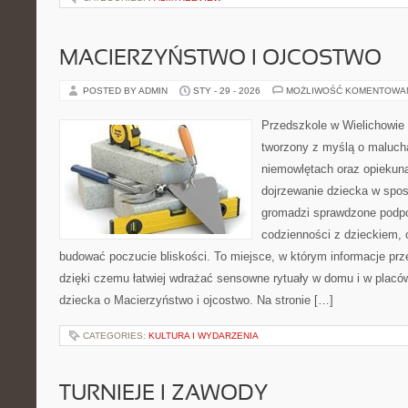
MACIERZYŃSTWO I OJCOSTWO
POSTED BY ADMIN
STY - 29 - 2026
MOŻLIWOŚĆ KOMENTOWA
Przedszkole w Wielichowie 
tworzony z myślą o maluch
niemowlętach oraz opiekuna
dojrzewanie dziecka w spos
gromadzi sprawdzone podp
codzienności z dzieckiem, o
budować poczucie bliskości. To miejsce, w którym informacje prze
dzięki czemu łatwiej wdrażać sensowne rytuały w domu i w placó
dziecka o Macierzyństwo i ojcostwo. Na stronie […]
CATEGORIES:
KULTURA I WYDARZENIA
TURNIEJE I ZAWODY