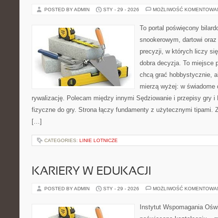
POSTED BY ADMIN
STY - 29 - 2026
MOŻLIWOŚĆ KOMENTOWA
To portal poświęcony bilar
snookerowym, dartowi oraz
precyzji, w których liczy s
dobra decyzja. To miejsce p
chcą grać hobbystycznie, al
mierzą wyżej: w świadome d
rywalizację. Polecam między innymi Sędziowanie i przepisy gry i 
fizyczne do gry. Strona łączy fundamenty z użytecznymi tipami. Zn
[…]
CATEGORIES:
LINIE LOTNICZE
KARIERY W EDUKACJI
POSTED BY ADMIN
STY - 29 - 2026
MOŻLIWOŚĆ KOMENTOWA
Instytut Wspomagania Oświ