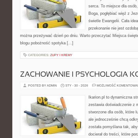
serca. To miejsce dla osób,
Boga, pogłębiać więź z Je
świetle Ewangelii. Cała idea
przekonanie nie jest ozdobą
można przeżywać dzień po dniu. Warto przeczytać Miejsca święt
blogu pobożność spotyka […]
CATEGORIES:
ZUPY I KREMY
ZACHOWANIE I PSYCHOLOGIA K
POSTED BY ADMIN
STY - 30 - 2026
MOŻLIWOŚĆ KOMENTOWA
Ikarion.pl to dynamiczna st
zestawia doświadczenie z 
stworzone dla osób, które l
ale jednocześnie chcą odk
została pomyślana tak, ab
docierał do treści, które p