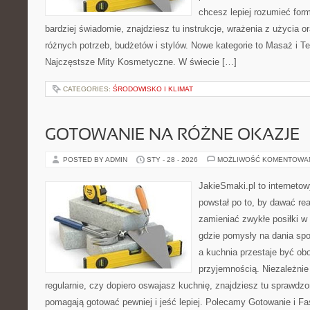
chcesz lepiej rozumieć form
bardziej świadomie, znajdziesz tu instrukcje, wrażenia z użycia 
różnych potrzeb, budżetów i stylów. Nowe kategorie to Masaż i Te
Najczęstsze Mity Kosmetyczne. W świecie […]
CATEGORIES:
ŚRODOWISKO I KLIMAT
GOTOWANIE NA RÓŻNE OKAZJE
POSTED BY ADMIN
STY - 28 - 2026
MOŻLIWOŚĆ KOMENTOWA
JakieSmaki.pl to internetow
powstał po to, by dawać rea
zamieniać zwykłe posiłki w
gdzie pomysły na dania sp
a kuchnia przestaje być obo
przyjemnością. Niezależnie
regularnie, czy dopiero oswajasz kuchnię, znajdziesz tu sprawdzo
pomagają gotować pewniej i jeść lepiej. Polecamy Gotowanie i 