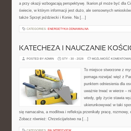
a przy okazji wzbogacają perspektywę. Ikarion.pl może być dla C
świecie, w którym informacji jest dużo, ale sensownych wniosków
także Sprzęt jeździecki i Konie. Na […]
CATEGORIES:
ENERGETYKA ODNAWIALNA
KATECHEZA I NAUCZANIE KOŚC
POSTED BY ADMIN
STY - 30 - 2026
MOŻLIWOŚĆ KOMENTOWA
To miejsce stworzone z myś
pomaga rozwijać więź z Pan
punktem odniesienia dla osó
uważnie trwać w wierze – ni
wtedy, gdy życie stawia wyz
ukierunkowywać w taki spo
się namacalna, a modlitwa i refleksja przenikały pracę, rozmowy, d
Zobacz również: Chrześcijaństwo na […]
CATEGORIES:
PALMTREEVIEW