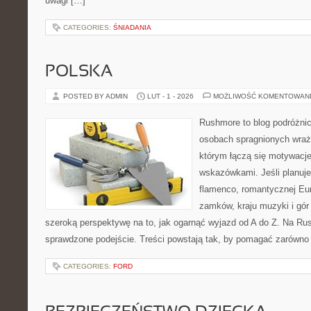
uwagi […]
CATEGORIES:
ŚNIADANIA
POLSKA
POSTED BY ADMIN
LUT - 1 - 2026
MOŻLIWOŚĆ KOMENTOWAN
Rushmore to blog podróżnic
osobach spragnionych wraże
którym łączą się motywacj
wskazówkami. Jeśli planuje
flamenco, romantycznej Eur
zamków, kraju muzyki i gór
szeroką perspektywę na to, jak ogarnąć wyjazd od A do Z. Na Ru
sprawdzone podejście. Treści powstają tak, by pomagać zarówno 
CATEGORIES:
FORD