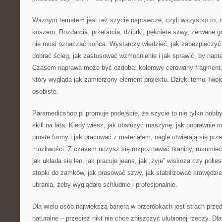
Ważnym tematem jest też szycie naprawcze, czyli wszystko to, co
koszem. Rozdarcia, przetarcia, dziurki, pęknięte szwy, zerwane gu
nie musi oznaczać końca. Wystarczy wiedzieć, jak zabezpieczyć 
dobrać ścieg, jak zastosować wzmocnienie i jak sprawić, by napr
Czasem naprawa może być ozdobą: kolorowy cerowany fragment, c
który wygląda jak zamierzony element projektu. Dzięki temu Twoje 
osobiste.
Paramedicshop.pl promuje podejście, że szycie to nie tylko hobby
skill na lata. Kiedy wiesz, jak obsłużyć maszynę, jak poprawnie 
proste formy i jak pracować z materiałem, nagle otwierają się prze
możliwości. Z czasem uczysz się rozpoznawać tkaniny, rozumieć,
jak układa się len, jak pracuje jeans, jak „żyje” wiskoza czy polie
stopki do zamków, jak prasować szwy, jak stabilizować krawędzi
ubrania, żeby wyglądało schludnie i profesjonalnie.
Dla wielu osób największą barierą w przeróbkach jest strach przed
naturalne – przecież nikt nie chce zniszczyć ulubionej rzeczy. Dl