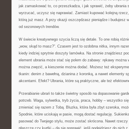
jak zamaskować to, co przeszkadza, i jak sprawić, żeby ubrania s
wyrzucać, uczysz się naprawiać. Zamiast kupować kolejną rzecz, 
którą już masz. A przy okazji oszczędzasz pieniądze i budujesz wł
od sezonowych trendów.
W świecie kreatywnego szycia liczą się detale. To one robią różni
„wow, skąd to masz?”. Czasem jest to ozdobna nitka, innym raz
kiedy indziej sprytnie doszyty lamówka. Na stronie znajdziesz po
element ubrania może stać się polem do zabawy: rękawy można w
można zwęzić, a kieszenie można dodać. Możesz też eksperym
tkanin: denim z bawełną, dzianina z koronką, a nawet elementy s
akcentami. Efekt? Ubrania, które są praktyczne, ale też efektown
Przerabianie ubrań to także świetny sposób na dopasowanie gard
potrzeb. Waga, sylwetka, tryb życia, praca, hobby – wszystko si
zmieniać się razem z Tobą. Bluzka, która była zbyt szeroka, może
Spodnie, które uciskają w pasie, mogą dostać regulację. Sukienka
pasować do Twojego stylu, może zostać skrócona. Nawet rzeczy „
płaszcze czy kurtki – da się poprawić, jeśli podejdziesz do nich z