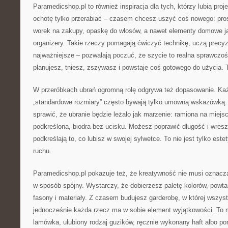
Paramedicshop.pl to również inspiracja dla tych, którzy lubią proj
ochotę tylko przerabiać – czasem chcesz uszyć coś nowego: pro
worek na zakupy, opaskę do włosów, a nawet elementy domowe j
organizery. Takie rzeczy pomagają ćwiczyć technikę, uczą precyzji
najważniejsze – pozwalają poczuć, że szycie to realna sprawczość
planujesz, tniesz, zszywasz i powstaje coś gotowego do użycia. T
W przeróbkach ubrań ogromną rolę odgrywa też dopasowanie. Każde
„standardowe rozmiary” często bywają tylko umowną wskazówką.
sprawić, że ubranie będzie leżało jak marzenie: ramiona na miejscu
podkreślona, biodra bez ucisku. Możesz poprawić długość i wreszc
podkreślają to, co lubisz w swojej sylwetce. To nie jest tylko est
ruchu.
Paramedicshop.pl pokazuje też, że kreatywność nie musi oznac
w sposób spójny. Wystarczy, że dobierzesz paletę kolorów, powtar
fasony i materiały. Z czasem budujesz garderobę, w której wszyst
jednocześnie każda rzecz ma w sobie element wyjątkowości. To 
lamówka, ulubiony rodzaj guzików, ręcznie wykonany haft albo po