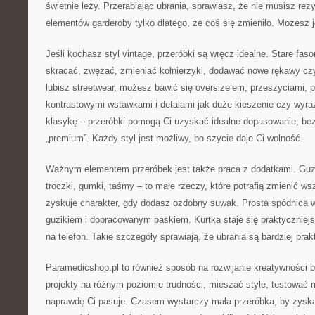
świetnie leży. Przerabiając ubrania, sprawiasz, że nie musisz re
elementów garderoby tylko dlatego, że coś się zmieniło. Możesz j
Jeśli kochasz styl vintage, przeróbki są wręcz idealne. Stare fa
skracać, zwężać, zmieniać kołnierzyki, dodawać nowe rękawy czy
lubisz streetwear, możesz bawić się oversize’em, przeszyciami, p
kontrastowymi wstawkami i detalami jak duże kieszenie czy wyraz
klasykę – przeróbki pomogą Ci uzyskać idealne dopasowanie, bez
„premium”. Każdy styl jest możliwy, bo szycie daje Ci wolność.
Ważnym elementem przeróbek jest także praca z dodatkami. Guzik
troczki, gumki, taśmy – to małe rzeczy, które potrafią zmienić w
zyskuje charakter, gdy dodasz ozdobny suwak. Prosta spódnica w
guzikiem i dopracowanym paskiem. Kurtka staje się praktyczniej
na telefon. Takie szczegóły sprawiają, że ubrania są bardziej pra
Paramedicshop.pl to również sposób na rozwijanie kreatywności 
projekty na różnym poziomie trudności, mieszać style, testować m
naprawdę Ci pasuje. Czasem wystarczy mała przeróbka, by zysk