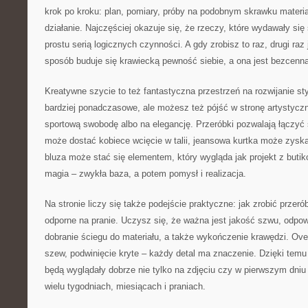
krok po kroku: plan, pomiary, próby na podobnym skrawku materia
działanie. Najczęściej okazuje się, że rzeczy, które wydawały si
prostu serią logicznych czynności. A gdy zrobisz to raz, drugi raz 
sposób buduje się krawiecką pewność siebie, a ona jest bezcenna
Kreatywne szycie to też fantastyczna przestrzeń na rozwijanie st
bardziej ponadczasowe, ale możesz też pójść w stronę artystycz
sportową swobodę albo na elegancję. Przeróbki pozwalają łączyć ś
może dostać kobiece wcięcie w talii, jeansowa kurtka może zysk
bluza może stać się elementem, który wygląda jak projekt z butiko
magia – zwykła baza, a potem pomysł i realizacja.
Na stronie liczy się także podejście praktyczne: jak zrobić przeró
odporne na pranie. Uczysz się, że ważna jest jakość szwu, odpowi
dobranie ściegu do materiału, a także wykończenie krawędzi. Ove
szew, podwinięcie kryte – każdy detal ma znaczenie. Dzięki temu 
będą wyglądały dobrze nie tylko na zdjęciu czy w pierwszym dniu
wielu tygodniach, miesiącach i praniach.