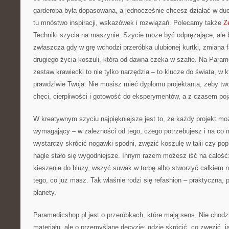
garderoba była dopasowana, a jednocześnie chcesz działać w duc
tu mnóstwo inspiracji, wskazówek i rozwiązań. Polecamy także
Z
Techniki szycia na maszynie. Szycie może być odprężające, ale
zwłaszcza gdy w grę wchodzi przeróbka ulubionej kurtki, zmiana 
drugiego życia koszuli, która od dawna czeka w szafie. Na Para
zestaw krawiecki to nie tylko narzędzia – to klucze do świata, w 
prawdziwie Twoja. Nie musisz mieć dyplomu projektanta, żeby tw
chęci, cierpliwości i gotowość do eksperymentów, a z czasem poj
W kreatywnym szyciu najpiękniejsze jest to, że każdy projekt mo
wymagający – w zależności od tego, czego potrzebujesz i na co
wystarczy skrócić nogawki spodni, zwęzić koszulę w talii czy pop
nagle stało się wygodniejsze. Innym razem możesz iść na całość:
kieszenie do bluzy, wszyć suwak w torbę albo stworzyć całkiem 
tego, co już masz. Tak właśnie rodzi się refashion – praktyczna, p
planety.
Paramedicshop.pl jest o przeróbkach, które mają sens. Nie chodz
materiału, ale o przemyślane decyzje: gdzie skrócić, co zwęzić, ja