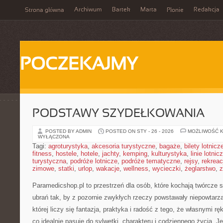
Archiwum
Bartek
Marta
Redakcja
Strona główna
Płonie
POCZEKAJMY
PODSTAWY SZYDEŁKOWANIA
POSTED BY ADMIN
POSTED ON STY - 26 - 2026
MOŻLIWOŚĆ 
WYŁĄCZONA
Tagi:
agroturystyka
,
akcesoria turystyczne
,
bagaże
,
bilety lotnicz
fitness
,
hostele
,
hotele
,
jachty
,
kemping
,
kulturystyka
,
linie lotnic
turystyczna
,
podróże lotnicze
,
podróże tematyczne
,
rejsy
,
rekreac
zimowe
,
statki
,
urlop
,
wakacje
,
wellness
,
wycieczki
,
żeglarstwo
,
z
Paramedicshop.pl to przestrzeń dla osób, które kochają twórcze s
ubrań tak, by z pozornie zwykłych rzeczy powstawały niepowtarzal
której liczy się fantazja, praktyka i radość z tego, że własnymi 
co idealnie pasuje do sylwetki, charakteru i codziennego życia. J