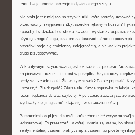
temu Twoje ubrania nabierają indywidualnego sznytu.
Nie brakuje też miejsca na szybkie triki, które potrafią uratować 
przed ważnym wyjściem? Zbyt szerokie rękawy w koszuli? Pękni
sposoby, by działać bez stresu. Czasem wystarczy poprawić sz
użyć ręcznego ściegu, czasem zastosować taśmę do podwinięć. 
przeróbki stają się codzienną umiejętnością, a nie wielkim projekt
długo przygotowywać.
W kreatywnym szyciu ważna jest też radość z procesu. Nie zawsz
za pierwszym razem – i to jest w porządku. Szycie uczy cierpliwo
błędy są częścią nauki. Źle wszyty suwak? Da się poprawić. Krz
i przeszyć. Zła długość? Zdarza się. Każda poprawka to lekcja, 
razem będziesz działać szybciej. A po czasie zauważysz, że prze
wydawały się „magiczne”, stają się Twoją codziennością.
Paramedicshop.pl jest dla osób, które chcą mieć wpływ na swój st
jednorazowej. To przestrzeń, w której ubrania są ważne, bo niosą
sentymentalną, czasem praktyczną, a czasem po prostu wynikają