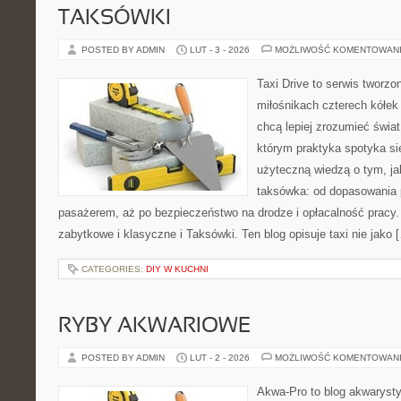
TAKSÓWKI
POSTED BY ADMIN
LUT - 3 - 2026
MOŻLIWOŚĆ KOMENTOWAN
Taxi Drive to serwis tworzo
miłośnikach czterech kółek
chcą lepiej zrozumieć świa
którym praktyka spotyka si
użyteczną wiedzą o tym, j
taksówka: od dopasowania p
pasażerem, aż po bezpieczeństwo na drodze i opłacalność pracy.
zabytkowe i klasyczne i Taksówki. Ten blog opisuje taxi nie jako 
CATEGORIES:
DIY W KUCHNI
RYBY AKWARIOWE
POSTED BY ADMIN
LUT - 2 - 2026
MOŻLIWOŚĆ KOMENTOWAN
Akwa-Pro to blog akwaryst