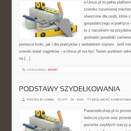
e-Ursus.pl to pełna platfor
szeroko rozumianej mechani
stworzone dla osób, które 
gospodarczego w praktyce 
to z naciskiem na przydatn
gromadzi poradniki zarówno
pierwsze kroki, jak i dla praktyków z wieloletnim stażem. Jeśli int
szeroki świat ciągników – e-Ursus.pl ma być Twoim punktem odni
na […]
CATEGORIES:
SPORT
PODSTAWY SZYDEŁKOWANIA
POSTED BY ADMIN
STY - 26 - 2026
MOŻLIWOŚĆ KOMENTOWA
Paramedicshop.pl to przest
twórcze szycie oraz przerab
pozornie zwykłych rzeczy 