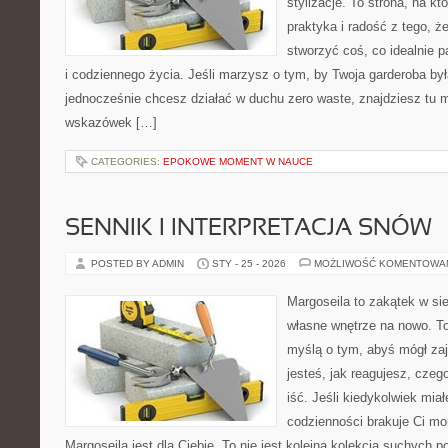
stylizacje. To strona, na któ
praktyka i radość z tego, 
stworzyć coś, co idealnie p
i codziennego życia. Jeśli marzysz o tym, by Twoja garderoba by
jednocześnie chcesz działać w duchu zero waste, znajdziesz tu m
wskazówek […]
CATEGORIES:
EPOKOWE MOMENT W NAUCE
SENNIK I INTERPRETACJA SNÓW
POSTED BY ADMIN
STY - 25 - 2026
MOŻLIWOŚĆ KOMENTOWA
Margoseila to zakątek w si
własne wnętrze na nowo. To
myślą o tym, abyś mógł zaj
jesteś, jak reagujesz, cze
iść. Jeśli kiedykolwiek mia
codzienności brakuje Ci m
Margoseila jest dla Ciebie. To nie jest kolejna kolekcja suchych por