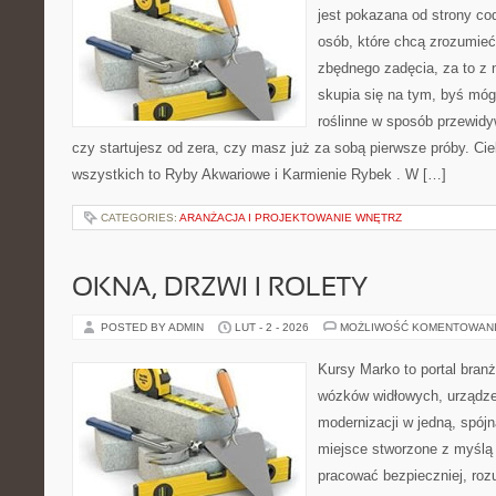
jest pokazana od strony cod
osób, które chcą zrozumieć
zbędnego zadęcia, za to z 
skupia się na tym, byś móg
roślinne w sposób przewidyw
czy startujesz od zera, czy masz już za sobą pierwsze próby. Cie
wszystkich to Ryby Akwariowe i Karmienie Rybek . W […]
CATEGORIES:
ARANŻACJA I PROJEKTOWANIE WNĘTRZ
OKNA, DRZWI I ROLETY
POSTED BY ADMIN
LUT - 2 - 2026
MOŻLIWOŚĆ KOMENTOWAN
Kursy Marko to portal branż
wózków widłowych, urządze
modernizacji w jedną, spójn
miejsce stworzone z myślą 
pracować bezpieczniej, roz