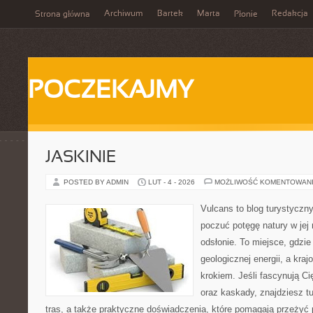
Archiwum
Bartek
Marta
Redakcja
Strona główna
Płonie
POCZEKAJMY
JASKINIE
POSTED BY ADMIN
LUT - 4 - 2026
MOŻLIWOŚĆ KOMENTOWAN
Vulcans to blog turystyczny
poczuć potęgę natury w jej 
odsłonie. To miejsce, gdzie
geologicznej energii, a kra
krokiem. Jeśli fascynują Ci
oraz kaskady, znajdziesz t
tras, a także praktyczne doświadczenia, które pomagają przeżyć 