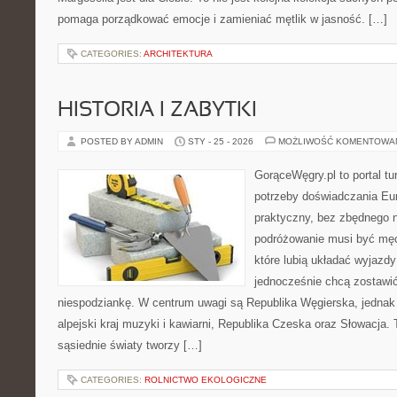
pomaga porządkować emocje i zamieniać mętlik w jasność. […]
CATEGORIES:
ARCHITEKTURA
HISTORIA I ZABYTKI
POSTED BY ADMIN
STY - 25 - 2026
MOŻLIWOŚĆ KOMENTOWA
GorąceWęgry.pl to portal tu
potrzeby doświadczania Eu
praktyczny, bez zbędnego n
podróżowanie musi być męc
które lubią układać wyjazdy
jednocześnie chcą zostawić
niespodziankę. W centrum uwagi są Republika Węgierska, jednak n
alpejski kraj muzyki i kawiarni, Republika Czeska oraz Słowacja. 
sąsiednie światy tworzy […]
CATEGORIES:
ROLNICTWO EKOLOGICZNE