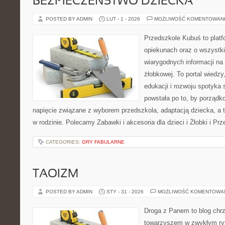
BEZPIECZEŃSTWO DZIECKA
POSTED BY ADMIN
LUT - 1 - 2026
MOŻLIWOŚĆ KOMENTOWAN
Przedszkole Kubuś to plat
opiekunach oraz o wszystki
wiarygodnych informacji na 
żłobkowej. To portal wiedz
edukacji i rozwoju spotyka 
powstała po to, by porządk
napięcie związane z wyborem przedszkola, adaptacją dziecka, a 
w rodzinie. Polecamy Zabawki i akcesoria dla dzieci i Żłobki i P
CATEGORIES:
GRY FABULARNE
TAOIZM
POSTED BY ADMIN
STY - 31 - 2026
MOŻLIWOŚĆ KOMENTOWA
Droga z Panem to blog chrz
towarzyszem w zwykłym ryt