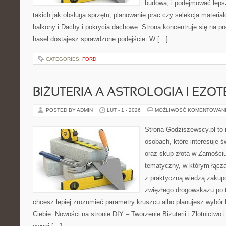
budowa, i podejmować leps
takich jak obsługa sprzętu, planowanie prac czy selekcja materia
balkony i Dachy i pokrycia dachowe. Strona koncentruje się na p
haseł dostajesz sprawdzone podejście. W […]
CATEGORIES:
FORD
BIŻUTERIA A ASTROLOGIA I EZO
POSTED BY ADMIN
LUT - 1 - 2026
MOŻLIWOŚĆ KOMENTOWAN
Strona Godziszewscy.pl to 
osobach, które interesuje ś
oraz skup złota w Zamościu 
tematyczny, w którym łączą
z praktyczną wiedzą zakup
zwięzłego drogowskazu po t
chcesz lepiej zrozumieć parametry kruszcu albo planujesz wybór biż
Ciebie. Nowości na stronie DIY – Tworzenie Biżuterii i Złotnictwo 