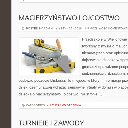
MACIERZYŃSTWO I OJCOSTWO
POSTED BY ADMIN
STY - 29 - 2026
MOŻLIWOŚĆ KOMENTOWA
Przedszkole w Wielichowie 
tworzony z myślą o maluch
niemowlętach oraz opiekuna
dojrzewanie dziecka w spos
gromadzi sprawdzone podp
codzienności z dzieckiem, o
budować poczucie bliskości. To miejsce, w którym informacje prze
dzięki czemu łatwiej wdrażać sensowne rytuały w domu i w placó
dziecka o Macierzyństwo i ojcostwo. Na stronie […]
CATEGORIES:
KULTURA I WYDARZENIA
TURNIEJE I ZAWODY