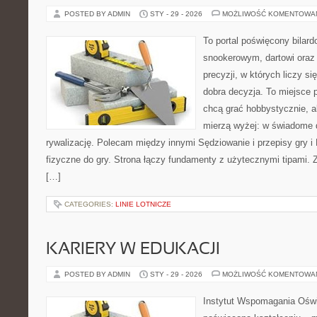
POSTED BY ADMIN
STY - 29 - 2026
MOŻLIWOŚĆ KOMENTOWA
To portal poświęcony bilar
snookerowym, dartowi oraz
precyzji, w których liczy s
dobra decyzja. To miejsce p
chcą grać hobbystycznie, al
mierzą wyżej: w świadome d
rywalizację. Polecam między innymi Sędziowanie i przepisy gry i 
fizyczne do gry. Strona łączy fundamenty z użytecznymi tipami. Zn
[…]
CATEGORIES:
LINIE LOTNICZE
KARIERY W EDUKACJI
POSTED BY ADMIN
STY - 29 - 2026
MOŻLIWOŚĆ KOMENTOWA
Instytut Wspomagania Oświ