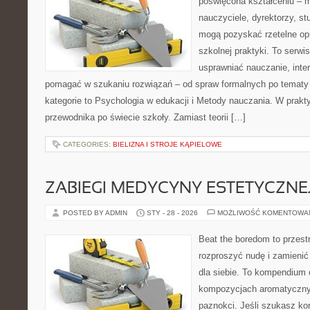
poświęcona kształceniu – m
nauczyciele, dyrektorzy, st
mogą pozyskać rzetelne op
szkolnej praktyki. To serwi
usprawniać nauczanie, inte
pomagać w szukaniu rozwiązań – od spraw formalnych po tematy
kategorie to Psychologia w edukacji i Metody nauczania. W praktyc
przewodnika po świecie szkoły. Zamiast teorii […]
CATEGORIES:
BIELIZNA I STROJE KĄPIELOWE
ZABIEGI MEDYCYNY ESTETYCZNE
POSTED BY ADMIN
STY - 28 - 2026
MOŻLIWOŚĆ KOMENTOWA
Beat the boredom to przest
rozproszyć nudę i zamienić
dla siebie. To kompendium
kompozycjach aromatycznyc
paznokci. Jeśli szukasz k