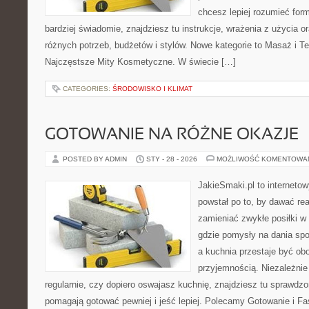
chcesz lepiej rozumieć form
bardziej świadomie, znajdziesz tu instrukcje, wrażenia z użycia 
różnych potrzeb, budżetów i stylów. Nowe kategorie to Masaż i Te
Najczęstsze Mity Kosmetyczne. W świecie […]
CATEGORIES:
ŚRODOWISKO I KLIMAT
GOTOWANIE NA RÓŻNE OKAZJE
POSTED BY ADMIN
STY - 28 - 2026
MOŻLIWOŚĆ KOMENTOWA
JakieSmaki.pl to internetow
powstał po to, by dawać rea
zamieniać zwykłe posiłki w
gdzie pomysły na dania sp
a kuchnia przestaje być obo
przyjemnością. Niezależnie
regularnie, czy dopiero oswajasz kuchnię, znajdziesz tu sprawdzo
pomagają gotować pewniej i jeść lepiej. Polecamy Gotowanie i 