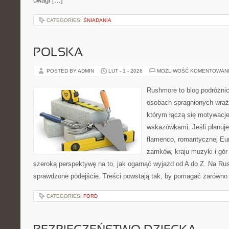
uwagi […]
CATEGORIES:
ŚNIADANIA
POLSKA
POSTED BY ADMIN
LUT - 1 - 2026
MOŻLIWOŚĆ KOMENTOWAN
Rushmore to blog podróżnic
osobach spragnionych wraże
którym łączą się motywacj
wskazówkami. Jeśli planuje
flamenco, romantycznej Eur
zamków, kraju muzyki i gór
szeroką perspektywę na to, jak ogarnąć wyjazd od A do Z. Na Ru
sprawdzone podejście. Treści powstają tak, by pomagać zarówno 
CATEGORIES:
FORD