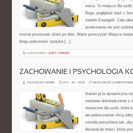
serca. To miejsce dla osób,
Boga, pogłębiać więź z Je
świetle Ewangelii. Cała idea
przekonanie nie jest ozdobą
można przeżywać dzień po dniu. Warto przeczytać Miejsca święt
blogu pobożność spotyka […]
CATEGORIES:
ZUPY I KREMY
ZACHOWANIE I PSYCHOLOGIA K
POSTED BY ADMIN
STY - 30 - 2026
MOŻLIWOŚĆ KOMENTOWA
Ikarion.pl to dynamiczna st
zestawia doświadczenie z 
stworzone dla osób, które l
ale jednocześnie chcą odk
została pomyślana tak, ab
docierał do treści, które p