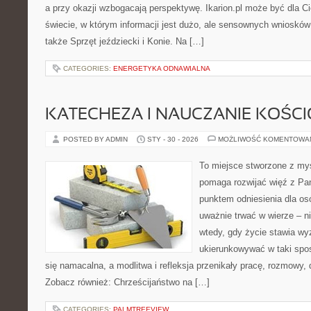
a przy okazji wzbogacają perspektywę. Ikarion.pl może być dla C
świecie, w którym informacji jest dużo, ale sensownych wniosków
także Sprzęt jeździecki i Konie. Na […]
CATEGORIES:
ENERGETYKA ODNAWIALNA
KATECHEZA I NAUCZANIE KOŚC
POSTED BY ADMIN
STY - 30 - 2026
MOŻLIWOŚĆ KOMENTOWA
To miejsce stworzone z myś
pomaga rozwijać więź z Pan
punktem odniesienia dla osó
uważnie trwać w wierze – ni
wtedy, gdy życie stawia wyz
ukierunkowywać w taki spo
się namacalna, a modlitwa i refleksja przenikały pracę, rozmowy, d
Zobacz również: Chrześcijaństwo na […]
CATEGORIES:
PALMTREEVIEW