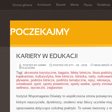
Archiwum
Bartek
Marta
Redakcja
Strona główna
Płonie
POCZEKAJMY
KARIERY W EDUKACJI
POSTED BY ADMIN
POSTED ON STY - 29 - 2026
MOŻLIWOŚĆ 
WYŁĄCZONA
Tagi:
akcesoria turystyczne
,
bagaże
,
bilety lotnicze
,
biura podróży
kajakarstwo
,
kulturystyka
,
linie lotnicze
,
lotniska
,
narty
,
nurkowan
pływanie
,
podróże lotnicze
,
podróże tematyczne
,
rejsy
,
rekreacja
,
snowboard
,
sport
,
sporty powietrzne
,
sporty wodne
,
sporty zimow
wellness
,
wycieczki
,
żeglarstwo
Instytut Wspomagania Oświaty to współczesna strona poświęcona
którym nauczyciele, dyrektorzy, studenci oraz bliscy uczniów mo
opracowania dotyczące szkolnej praktyki. To serwis tworzony z 