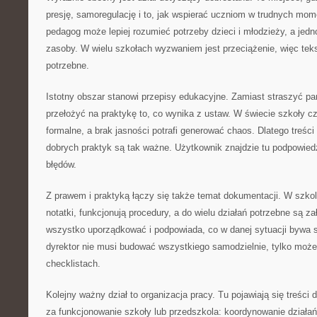
presję, samoregulację i to, jak wspierać uczniom w trudnych mom
pedagog może lepiej rozumieć potrzeby dzieci i młodzieży, a jed
zasoby. W wielu szkołach wyzwaniem jest przeciążenie, więc teks
potrzebne.
Istotny obszar stanowi przepisy edukacyjne. Zamiast straszyć pa
przełożyć na praktykę to, co wynika z ustaw. W świecie szkoły c
formalne, a brak jasności potrafi generować chaos. Dlatego treś
dobrych praktyk są tak ważne. Użytkownik znajdzie tu podpowiedzi
błędów.
Z prawem i praktyką łączy się także temat dokumentacji. W szko
notatki, funkcjonują procedury, a do wielu działań potrzebne są za
wszystko uporządkować i podpowiada, co w danej sytuacji bywa 
dyrektor nie musi budować wszystkiego samodzielnie, tylko może
checklistach.
Kolejny ważny dział to organizacja pracy. Tu pojawiają się treści 
za funkcjonowanie szkoły lub przedszkola: koordynowanie działań