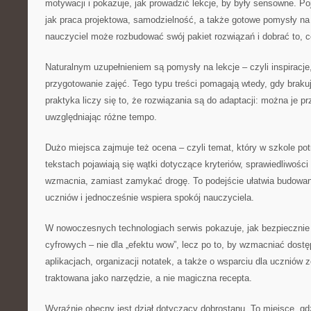
motywacji i pokazuje, jak prowadzić lekcje, by były sensowne. Poj
jak praca projektowa, samodzielność, a także gotowe pomysły na 
nauczyciel może rozbudować swój pakiet rozwiązań i dobrać to, c
Naturalnym uzupełnieniem są pomysły na lekcje – czyli inspiracje,
przygotowanie zajęć. Tego typu treści pomagają wtedy, gdy brak
praktyka liczy się to, że rozwiązania są do adaptacji: można je pr
uwzględniając różne tempo.
Dużo miejsca zajmuje też ocena – czyli temat, który w szkole po
tekstach pojawiają się wątki dotyczące kryteriów, sprawiedliwości
wzmacnia, zamiast zamykać drogę. To podejście ułatwia budowan
uczniów i jednocześnie wspiera spokój nauczyciela.
W nowoczesnych technologiach serwis pokazuje, jak bezpiecznie
cyfrowych – nie dla „efektu wow”, lecz po to, by wzmacniać dost
aplikacjach, organizacji notatek, a także o wsparciu dla uczniów 
traktowana jako narzędzie, a nie magiczna recepta.
Wyraźnie obecny jest dział dotyczący dobrostanu. To miejsce, gd