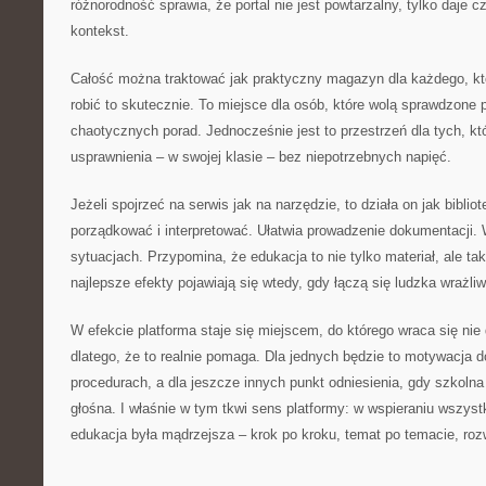
różnorodność sprawia, że portal nie jest powtarzalny, tylko daje cz
kontekst.
Całość można traktować jak praktyczny magazyn dla każdego, kto
robić to skutecznie. To miejsce dla osób, które wolą sprawdzone 
chaotycznych porad. Jednocześnie jest to przestrzeń dla tych, 
usprawnienia – w swojej klasie – bez niepotrzebnych napięć.
Jeżeli spojrzeć na serwis jak na narzędzie, to działa on jak bibl
porządkować i interpretować. Ułatwia prowadzenie dokumentacji.
sytuacjach. Przypomina, że edukacja to nie tylko materiał, ale ta
najlepsze efekty pojawiają się wtedy, gdy łączą się ludzka wrażli
W efekcie platforma staje się miejscem, do którego wraca się nie d
dlatego, że to realnie pomaga. Dla jednych będzie to motywacja 
procedurach, a dla jeszcze innych punkt odniesienia, gdy szkolna
głośna. I właśnie w tym tkwi sens platformy: w wspieraniu wszyst
edukacja była mądrzejsza – krok po kroku, temat po temacie, roz