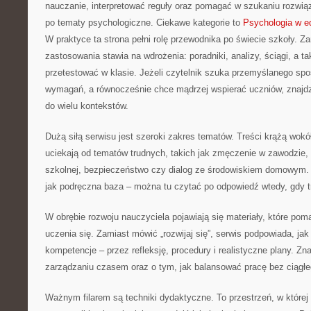
nauczanie, interpretować reguły oraz pomagać w szukaniu rozwią
po tematy psychologiczne. Ciekawe kategorie to
Psychologia w e
W praktyce ta strona pełni rolę przewodnika po świecie szkoły. Za
zastosowania stawia na wdrożenia: poradniki, analizy, ściągi, a 
przetestować w klasie. Jeżeli czytelnik szuka przemyślanego sp
wymagań, a równocześnie chce mądrzej wspierać uczniów, znajd
do wielu kontekstów.
Dużą siłą serwisu jest szeroki zakres tematów. Treści krążą wokó
uciekają od tematów trudnych, takich jak zmęczenie w zawodzie,
szkolnej, bezpieczeństwo czy dialog ze środowiskiem domowym. D
jak podręczna baza – można tu czytać po odpowiedź wtedy, gdy t
W obrębie rozwoju nauczyciela pojawiają się materiały, które po
uczenia się. Zamiast mówić „rozwijaj się”, serwis podpowiada, j
kompetencje – przez refleksję, procedury i realistyczne plany. Zna
zarządzaniu czasem oraz o tym, jak balansować pracę bez ciągłe
Ważnym filarem są techniki dydaktyczne. To przestrzeń, w które