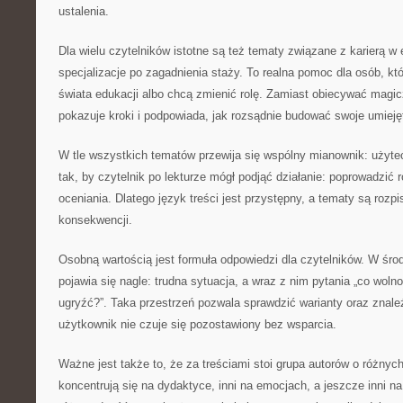
ustalenia.
Dla wielu czytelników istotne są też tematy związane z karierą w 
specjalizacje po zagadnienia staży. To realna pomoc dla osób, kt
świata edukacji albo chcą zmienić rolę. Zamiast obiecywać magic
pokazuje kroki i podpowiada, jak rozsądnie budować swoje umieję
W tle wszystkich tematów przewija się wspólny mianownik: użyte
tak, by czytelnik po lekturze mógł podjąć działanie: poprowadzi
oceniania. Dlatego język treści jest przystępny, a tematy są roz
konsekwencji.
Osobną wartością jest formuła odpowiedzi dla czytelników. W śro
pojawia się nagle: trudna sytuacja, a wraz z nim pytania „co wolno?
ugryźć?”. Taka przestrzeń pozwala sprawdzić warianty oraz znale
użytkownik nie czuje się pozostawiony bez wsparcia.
Ważne jest także to, że za treściami stoi grupa autorów o różnyc
koncentrują się na dydaktyce, inni na emocjach, a jeszcze inni 