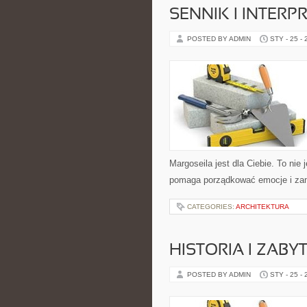
SENNIK I INTER
POSTED BY ADMIN
STY - 25 -
Margoseila jest dla Ciebie. To nie 
pomaga porządkować emocje i zam
CATEGORIES:
ARCHITEKTURA
HISTORIA I ZABYT
POSTED BY ADMIN
STY - 25 -