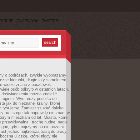
SCRIBE
FACEBOOK
TWITTER
my o podróżach, zwykle wyobrażamy
czne kierunki, długie loty samolotem,
ne widoki znane z pocztówek.
ele osób odkryło w ostatnich latach,
e doświadczenia można znaleźć
a rogiem. Wystarczy podejść do
ta jak do nieznanej krainy, której
o rysujemy. Zamiast szukać daleko,
ytać: czego tak naprawdę nie znam w
tórym mieszkam od lat. Miasto, które
 przewidywalne i trochę nudne, nagle
ągać, gdy spojrzymy na nie oczami
iast jechać najkrótszą trasą do pracy,
oczną uliczkę, której nigdy nie