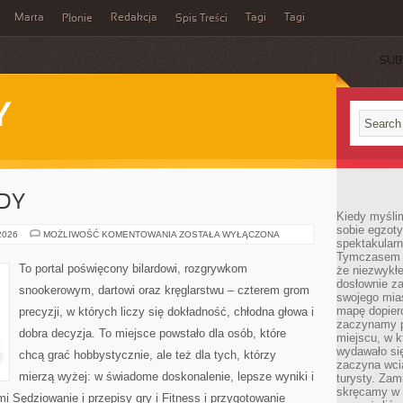
Marta
Redakcja
Tagi
Tagi
Płonie
Spis Treści
SUB
Y
ODY
Kiedy myśli
sobie egzoty
TURNIEJE
 2026
MOŻLIWOŚĆ KOMENTOWANIA
ZOSTAŁA WYŁĄCZONA
spektakular
I
ZAWODY
Tymczasem wi
To portal poświęcony bilardowi, rozgrywkom
że niezwykł
dosłownie z
snookerowym, dartowi oraz kręglarstwu – czterem grom
swojego mias
mapę dopier
precyzji, w których liczy się dokładność, chłodna głowa i
zaczynamy p
dobra decyzja. To miejsce powstało dla osób, które
miejscu, w k
wydawało się
chcą grać hobbystycznie, ale też dla tych, którzy
zaczyna wci
mierzą wyżej: w świadome doskonalenie, lepsze wyniki i
turysty. Zam
skręcamy w b
i Sędziowanie i przepisy gry i Fitness i przygotowanie