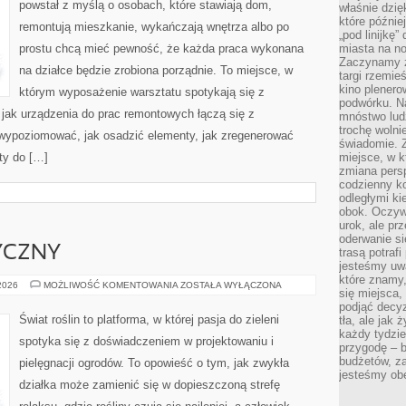
powstał z myślą o osobach, które stawiają dom,
właśnie dzię
które późnie
remontują mieszkanie, wykańczają wnętrza albo po
„pod linijkę
prostu chcą mieć pewność, że każda praca wykonana
miasta na n
Zaczynamy z
na działce będzie zrobiona porządnie. To miejsce, w
targi rzemie
kino plener
którym wyposażenie warsztatu spotykają się z
podwórku. Na
 jak urządzenia do prac remontowych łączą się z
mnóstwo lud
trochę wolnie
wypoziomować, jak osadzić elementy, jak zregenerować
świadomie. Z
ty do […]
miejsce, w k
zmiana pers
codzienny ko
odległymi ki
obok. Oczywi
urok, ale p
oderwanie si
YCZNY
trasą potrafi
jesteśmy uwa
które znamy,
OGRÓD
 2026
MOŻLIWOŚĆ KOMENTOWANIA
ZOSTAŁA WYŁĄCZONA
się miejsca,
SENSORYCZNY
podjąć decyz
Świat roślin to platforma, w której pasja do zieleni
tła, ale jak
każdy tydzie
spotyka się z doświadczeniem w projektowaniu i
przygodę – b
budżetów, z
pielęgnacji ogrodów. To opowieść o tym, jak zwykła
jesteśmy obe
działka może zamienić się w dopieszczoną strefę