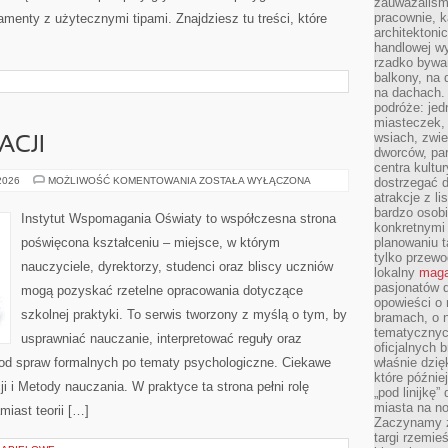
zauważaliśm
pracownie, k
amenty z użytecznymi tipami. Znajdziesz tu treści, które
architektoni
handlowej wy
rzadko bywa
balkony, na
na dachach. 
podróże: je
miasteczek,
wsiach, zwie
ACJI
dworców, pa
centra kultu
KARIERY
 2026
MOŻLIWOŚĆ KOMENTOWANIA
ZOSTAŁA WYŁĄCZONA
dostrzegać d
W
atrakcje z l
EDUKACJI
bardzo osobi
Instytut Wspomagania Oświaty to współczesna strona
konkretnymi
poświęcona kształceniu – miejsce, w którym
planowaniu t
tylko przewod
nauczyciele, dyrektorzy, studenci oraz bliscy uczniów
lokalny
maga
pasjonatów 
mogą pozyskać rzetelne opracowania dotyczące
opowieści o
szkolnej praktyki. To serwis tworzony z myślą o tym, by
bramach, o 
tematycznyc
usprawniać nauczanie, interpretować reguły oraz
oficjalnych 
od spraw formalnych po tematy psychologiczne. Ciekawe
właśnie dzię
które późnie
i i Metody nauczania. W praktyce ta strona pełni rolę
„pod linijkę
miasta na n
miast teorii […]
Zaczynamy z
targi rzemie