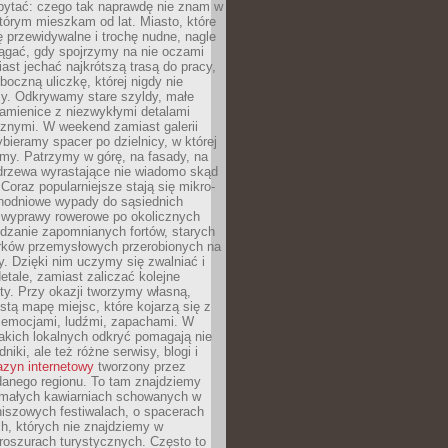
ytać: czego tak naprawdę nie znam w
tórym mieszkam od lat. Miasto, które
 przewidywalne i trochę nudne, nagle
ągać, gdy spojrzymy na nie oczami
iast jechać najkrótszą trasą do pracy,
oczną uliczkę, której nigdy nie
y. Odkrywamy stare szyldy, małe
amienice z niezwykłymi detalami
cznymi. W weekend zamiast galerii
bieramy spacer po dzielnicy, w której
my. Patrzymy w górę, na fasady, na
 drzewa wyrastające nie wiadomo skąd
Coraz popularniejsze stają się mikro-
dnodniowe wypady do sąsiednich
 wyprawy rowerowe po okolicznych
dzanie zapomnianych fortów, starych
rków przemysłowych przerobionych na
ry. Dzięki nim uczymy się zwalniać i
etale, zamiast zaliczać kolejne
isty. Przy okazji tworzymy własną,
stą mapę miejsc, które kojarzą się z
 emocjami, ludźmi, zapachami. W
akich lokalnych odkryć pomagają nie
niki, ale też różne serwisy, blogi i
zyn internetowy
tworzony przez
danego regionu. To tam znajdziemy
 małych kawiarniach schowanych w
niszowych festiwalach, o spacerach
h, których nie znajdziemy w
broszurach turystycznych. Często to