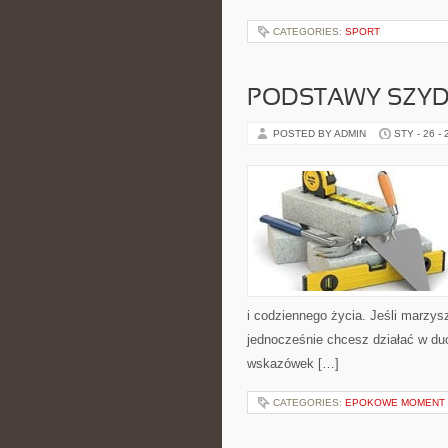
CATEGORIES:
SPORT
PODSTAWY SZY
POSTED BY ADMIN
STY - 26 -
i codziennego życia. Jeśli marzys
jednocześnie chcesz działać w duc
wskazówek […]
CATEGORIES:
EPOKOWE MOMENT 