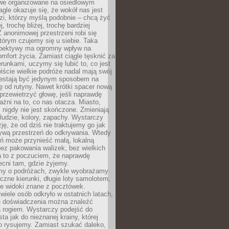
owe organizowane na osiedlowym
gle okazuje się, że wokół nas jest
zi, którzy myślą podobnie – chcą żyć
j, trochę bliżej, trochę bardziej
 anonimowej przestrzeni robi się
tórym czujemy się u siebie. Taka
pektywy ma ogromny wpływ na
mfort życia. Zamiast ciągle tęsknić za
erunkami, uczymy się lubić to, co jest
ście wielkie podróże nadal mają swój
rzestają być jedynym sposobem na
ę od rutyny. Nawet krótki spacer nową
 przewietrzyć głowę, jeśli naprawdę
żni na to, co nas otacza. Miasto,
 nigdy nie jest skończone. Zmieniają
 ludzie, kolory, zapachy. Wystarczy
ję, że od dziś nie traktujemy go jak
 żywą przestrzeń do odkrywania. Wtedy
ń może przynieść małą, lokalną
ez pakowania walizek, bez wielkich
a to z poczuciem, że naprawdę
cni tam, gdzie żyjemy.
my o podróżach, zwykle wyobrażamy
czne kierunki, długie loty samolotem,
ne widoki znane z pocztówek.
ele osób odkryło w ostatnich latach,
e doświadczenia można znaleźć
a rogiem. Wystarczy podejść do
ta jak do nieznanej krainy, której
o rysujemy. Zamiast szukać daleko,