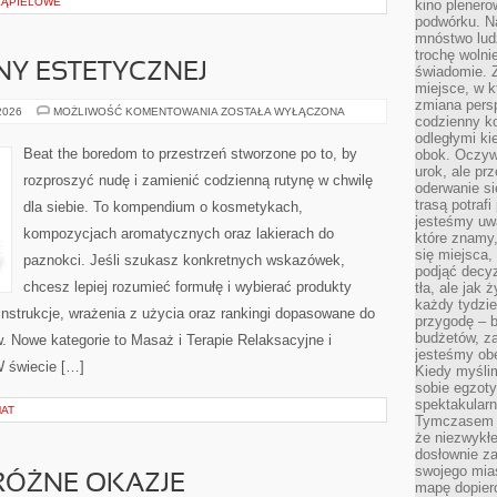
 KĄPIELOWE
kino plener
podwórku. Na
mnóstwo lud
trochę wolnie
NY ESTETYCZNEJ
świadomie. Z
miejsce, w k
zmiana pers
ZABIEGI
 2026
MOŻLIWOŚĆ KOMENTOWANIA
ZOSTAŁA WYŁĄCZONA
codzienny ko
MEDYCYNY
ESTETYCZNEJ
odległymi ki
Beat the boredom to przestrzeń stworzone po to, by
obok. Oczywi
urok, ale p
rozproszyć nudę i zamienić codzienną rutynę w chwilę
oderwanie si
trasą potrafi
dla siebie. To kompendium o kosmetykach,
jesteśmy uwa
kompozycjach aromatycznych oraz lakierach do
które znamy,
się miejsca,
paznokci. Jeśli szukasz konkretnych wskazówek,
podjąć decyz
chcesz lepiej rozumieć formułę i wybierać produkty
tła, ale jak
każdy tydzie
 instrukcje, wrażenia z użycia oraz rankingi dopasowane do
przygodę – b
budżetów, z
w. Nowe kategorie to Masaż i Terapie Relaksacyjne i
jesteśmy obe
 świecie […]
Kiedy myśli
sobie egzoty
spektakular
MAT
Tymczasem wi
że niezwykł
dosłownie z
swojego mias
RÓŻNE OKAZJE
mapę dopier