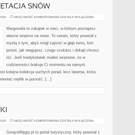
PRETACJA SNÓW
SENNIK
 2026
MOŻLIWOŚĆ KOMENTOWANIA
ZOSTAŁA WYŁĄCZONA
I
INTERPRETACJA
SNÓW
Margoseila to zakątek w sieci, w którym poznajesz
własne wnętrze na nowo. To serwis, który powstał z
myślą o tym, abyś mógł zajrzeć w głąb temu, kim
jesteś, jak reagujesz, czego szukasz i dokąd chcesz
iść. Jeśli kiedykolwiek miałeś wrażenie, że w
codzienności brakuje Ci momentu na namysł,
jest kolejna kolekcja suchych porad, lecz latarnia, która
ieniać mętlik w jasność. […]
KI
HISTORIA
 2026
MOŻLIWOŚĆ KOMENTOWANIA
ZOSTAŁA WYŁĄCZONA
I
ZABYTKI
GorąceWęgry.pl to portal turystyczny, który powstał z