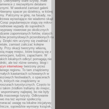
y. Odkrywamy stare szyldy, małe
amienice z niezwykłymi detalami
cznymi. W weekend zamiast galerii
bieramy spacer po dzielnicy, w której
my. Patrzymy w górę, na fasady, na
 drzewa wyrastające nie wiadomo skąd
Coraz popularniejsze stają się mikro-
dnodniowe wypady do sąsiednich
 wyprawy rowerowe po okolicznych
dzanie zapomnianych fortów, starych
rków przemysłowych przerobionych na
ry. Dzięki nim uczymy się zwalniać i
etale, zamiast zaliczać kolejne
isty. Przy okazji tworzymy własną,
stą mapę miejsc, które kojarzą się z
 emocjami, ludźmi, zapachami. W
akich lokalnych odkryć pomagają nie
niki, ale też różne serwisy, blogi i
zyn internetowy
tworzony przez
danego regionu. To tam znajdziemy
 małych kawiarniach schowanych w
niszowych festiwalach, o spacerach
h, których nie znajdziemy w
broszurach turystycznych. Często to
ki takim źródłom trafiamy do miejsc,
j wspominamy najlepiej, bo nie były
” dla masowego turysty. Odkrywanie
owo ma też wymiar społeczny.
wracać uwagę na lokalne inicjatywy,
ślnicze, sąsiedzkie wymiany książek,