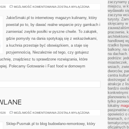
zaczynamy p
miejscu, w k
GOTOWANIE
 2026
MOŻLIWOŚĆ KOMENTOWANIA
ZOSTAŁA WYŁĄCZONA
NA
wydawało się
RÓŻNE
zaczyna wci
OKAZJE
JakieSmaki.pl to internetowy magazyn kulinarny, który
turysty. Zam
skręcamy w b
powstał po to, by dawać realne wsparcie przy garnkach i
zauważaliśm
zamieniać zwykłe posiłki w pyszne chwile. To zakątek,
pracownie, k
architektoni
gdzie pomysły na dania spotykają się z wskazówkami,
handlowej wy
rzadko bywa
a kuchnia przestaje być obowiązkiem, a staje się
balkony, na
przyjemnością. Niezależnie od tego, czy gotujesz
na dachach. 
podróże: je
kuchnię, znajdziesz tu sprawdzone rozwiązania, które
miasteczek,
lepiej. Polecamy Gotowanie i Fast food w domowym
wsiach, zwie
dworców, pa
centra kultu
dostrzegać d
atrakcje z l
bardzo osobi
konkretnymi
planowaniu t
tylko przewod
WLANE
lokalny
maga
pasjonatów 
MASZYNY
 2026
MOŻLIWOŚĆ KOMENTOWANIA
ZOSTAŁA WYŁĄCZONA
opowieści o
BUDOWLANE
bramach, o 
tematycznyc
Sklep-Pusmak.pl to blog budowlano-remontowy, który
oficjalnych 