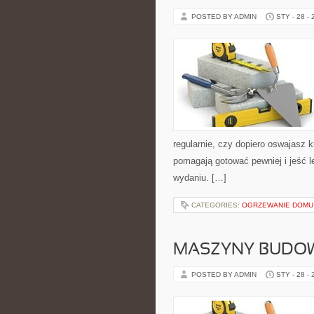
POSTED BY ADMIN
STY - 28 -
regularnie, czy dopiero oswajasz 
pomagają gotować pewniej i jeść 
wydaniu. […]
CATEGORIES:
OGRZEWANIE DOMU
MASZYNY BUDO
POSTED BY ADMIN
STY - 28 -