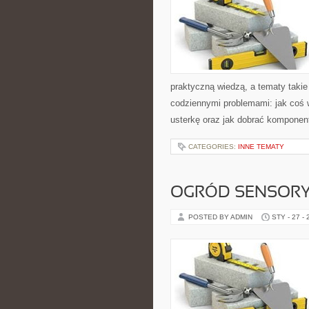
praktyczną wiedzą, a tematy takie
codziennymi problemami: jak coś 
usterkę oraz jak dobrać komponen
CATEGORIES:
INNE TEMATY
OGRÓD SENSOR
POSTED BY ADMIN
STY - 27 -