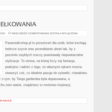
DEŁKOWANIA
PODSTAWY
 2026
MOŻLIWOŚĆ KOMENTOWANIA
ZOSTAŁA WYŁĄCZONA
SZYDEŁKOWANIA
Paramedicshop.pl to przestrzeń dla osób, które kochają
twórcze szycie oraz przerabianie ubrań tak, by z
pozornie zwykłych rzeczy powstawały niepowtarzalne
stylizacje. To strona, na której liczy się fantazja,
praktyka i radość z tego, że własnymi rękami można
stworzyć coś, co idealnie pasuje do sylwetki, charakteru
z o tym, by Twoja garderoba była dopasowana, a
hu zero waste, znajdziesz tu mnóstwo inspiracji,
W NAUCE