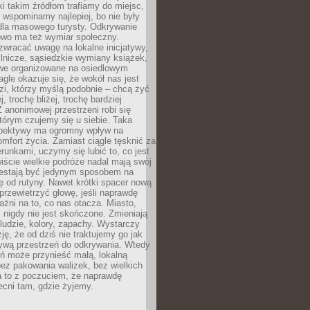
ki takim źródłom trafiamy do miejsc,
j wspominamy najlepiej, bo nie były
” dla masowego turysty. Odkrywanie
owo ma też wymiar społeczny.
wracać uwagę na lokalne inicjatywy,
ślnicze, sąsiedzkie wymiany książek,
owe organizowane na osiedlowym
gle okazuje się, że wokół nas jest
zi, którzy myślą podobnie – chcą żyć
j, trochę bliżej, trochę bardziej
 anonimowej przestrzeni robi się
tórym czujemy się u siebie. Taka
pektywy ma ogromny wpływ na
mfort życia. Zamiast ciągle tęsknić za
erunkami, uczymy się lubić to, co jest
ście wielkie podróże nadal mają swój
rzestają być jedynym sposobem na
ę od rutyny. Nawet krótki spacer nową
 przewietrzyć głowę, jeśli naprawdę
żni na to, co nas otacza. Miasto,
 nigdy nie jest skończone. Zmieniają
 ludzie, kolory, zapachy. Wystarczy
ję, że od dziś nie traktujemy go jak
 żywą przestrzeń do odkrywania. Wtedy
ń może przynieść małą, lokalną
ez pakowania walizek, bez wielkich
a to z poczuciem, że naprawdę
cni tam, gdzie żyjemy.