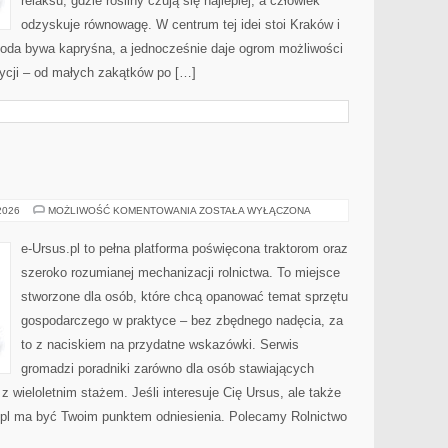
relaksu, gdzie rośliny czują się najlepiej, a człowiek
odzyskuje równowagę. W centrum tej idei stoi Kraków i
ogoda bywa kapryśna, a jednocześnie daje ogrom możliwości
ycji – od małych zakątków po […]
WARZYWNICTWO
 2026
MOŻLIWOŚĆ KOMENTOWANIA
ZOSTAŁA WYŁĄCZONA
e-Ursus.pl to pełna platforma poświęcona traktorom oraz
szeroko rozumianej mechanizacji rolnictwa. To miejsce
stworzone dla osób, które chcą opanować temat sprzętu
gospodarczego w praktyce – bez zbędnego nadęcia, za
to z naciskiem na przydatne wskazówki. Serwis
gromadzi poradniki zarówno dla osób stawiających
 z wieloletnim stażem. Jeśli interesuje Cię Ursus, ale także
s.pl ma być Twoim punktem odniesienia. Polecamy Rolnictwo