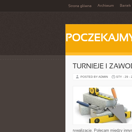
Archiwum
Bartek
Strona główna
POCZEKAJM
TURNIEJE I ZAW
POSTED BY ADMIN
STY - 29 -
rywalizację. Polecam między innym