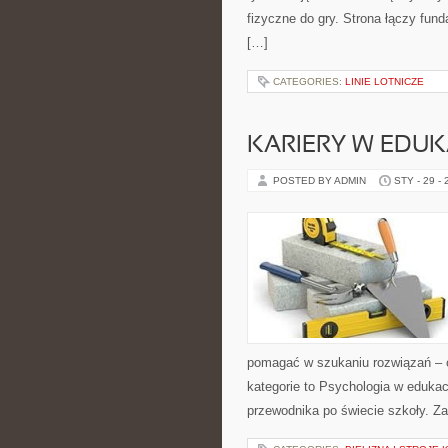
fizyczne do gry. Strona łączy fund
[…]
CATEGORIES:
LINIE LOTNICZE
KARIERY W EDUK
POSTED BY ADMIN
STY - 29 -
pomagać w szukaniu rozwiązań – 
kategorie to Psychologia w edukacj
przewodnika po świecie szkoły. Za