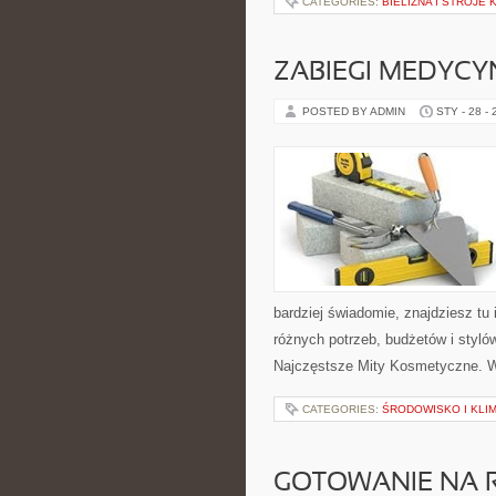
CATEGORIES:
BIELIZNA I STROJE
ZABIEGI MEDYCY
POSTED BY ADMIN
STY - 28 -
bardziej świadomie, znajdziesz tu
różnych potrzeb, budżetów i styló
Najczęstsze Mity Kosmetyczne. W
CATEGORIES:
ŚRODOWISKO I KLI
GOTOWANIE NA 