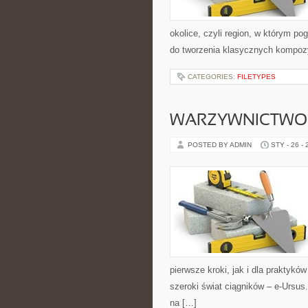
okolice, czyli region, w którym p
do tworzenia klasycznych kompoz
CATEGORIES:
FILETYPES
WARZYWNICTWO
POSTED BY ADMIN
STY - 26 -
pierwsze kroki, jak i dla praktyków
szeroki świat ciągników – e-Ursu
na […]