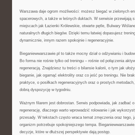
Warszawa daje ogrom możliwości: możesz biegać w zielonych enk
spacerowych, a także w leśnych duktach. W serwisie przewijają się
miejscach jak Łazienki Królewskie, otwarte pętle, Bulwary Wiślane
naturalnych długich biegów. Dzięki temu łatwiej dopasujesz trening
dynamicznie, innym razem spokojnie i regeneracyjnie.
Bieganiewwarszawie.pl to także mocny dział o odżywianiu i budow
Bo forma nie rośnie tylko od treningu – rośnie od połączenia akt
regeneracją. Znajdziesz tu treści o bilansie kalorii, o tym jak uło
bieganie, jak ogarnąć elektrolity oraz co jeść po treningu. Nie bra
praktyce, o posiłkach regeneracyjnych oraz o prostych metodach
dobrą dyspozycję w tygodniu.
Ważnym filarem jest dobrostan. Serwis podpowiada, jak zadbać o
regenerację, dlaczego warto wprowadzić rolowanie i jak wykorzys
przesady. W tekstach często wraca temat zmęczenia oraz tego, 
organizm potrzebuje spokojniejszego tempa. Bieganiewwarszawi
decyzje, które w dłuższej perspektywie dają postęp.