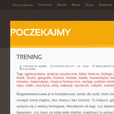
Archiwum
Bartek
Marta
Redakcja
Strona główna
Płonie
POCZEKAJMY
TRENING
POSTED BY ADMIN
POSTED ON STY - 24 - 2026
MOŻLIWOŚĆ 
WYŁĄCZONA
Tagi:
agroturystyka
,
atrakcje turystyczne
,
bilety lotnicze
,
biologia
break
,
fizyka
,
geografia
,
historia
,
hostele
,
hotele
,
humanistyka
,
ke
lotniska
,
matematyka
,
miejsca historyczne
,
noclegi
,
podróże lotn
rejsy
,
statki
,
turystyka
,
urlop
,
wakacje
,
wycieczki
,
zabytki
,
zwiedz
Bieganiewwarszawie.pl to kompleksowy serwis dla osób, które chcą
rozwijać formę mądrze, bez chaosu i bez kontuzji. To miejsce, g
spotyka się z wiedzą treningową. Niezależnie od tego, czy dopie
bieganiem, czy masz za sobą wiele startów, znajdziesz tu wska