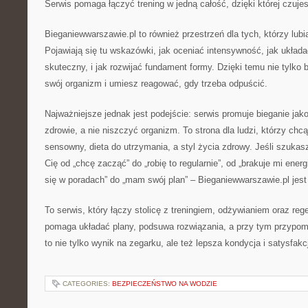
Serwis pomaga łączyć trening w jedną całość, dzięki której czujes
Bieganiewwarszawie.pl to również przestrzeń dla tych, którzy lubi
Pojawiają się tu wskazówki, jak oceniać intensywność, jak układa
skuteczny, i jak rozwijać fundament formy. Dzięki temu nie tylko 
swój organizm i umiesz reagować, gdy trzeba odpuścić.
Najważniejsze jednak jest podejście: serwis promuje bieganie ja
zdrowie, a nie niszczyć organizm. To strona dla ludzi, którzy chcą
sensowny, dieta do utrzymania, a styl życia zdrowy. Jeśli szukas
Cię od „chcę zacząć” do „robię to regularnie”, od „brakuje mi energ
się w poradach” do „mam swój plan” – Bieganiewwarszawie.pl jest 
To serwis, który łączy stolicę z treningiem, odżywianiem oraz rege
pomaga układać plany, podsuwa rozwiązania, a przy tym przypomi
to nie tylko wynik na zegarku, ale też lepsza kondycja i satysfakc
CATEGORIES:
BEZPIECZEŃSTWO NA WODZIE