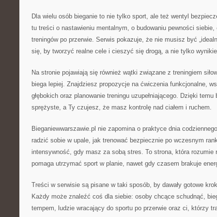
Dla wielu osób bieganie to nie tylko sport, ale też wentyl bezpie
tu treści o nastawieniu mentalnym, o budowaniu pewności siebie,
treningów po przerwie. Serwis pokazuje, że nie musisz być „ideal
się, by tworzyć realne cele i cieszyć się drogą, a nie tylko wyniki
Na stronie pojawiają się również wątki związane z treningiem sił
biega lepiej. Znajdziesz propozycje na ćwiczenia funkcjonalne, 
głębokich oraz planowanie treningu uzupełniającego. Dzięki temu b
sprężyste, a Ty czujesz, że masz kontrolę nad ciałem i ruchem.
Bieganiewwarszawie.pl nie zapomina o praktyce dnia codziennego
radzić sobie w upale, jak trenować bezpiecznie po wczesnym ran
intensywność, gdy masz za sobą stres. To strona, która rozumie r
pomaga utrzymać sport w planie, nawet gdy czasem brakuje energ
Treści w serwisie są pisane w taki sposób, by dawały gotowe kroki
Każdy może znaleźć coś dla siebie: osoby chcące schudnąć, bie
tempem, ludzie wracający do sportu po przerwie oraz ci, którzy tra