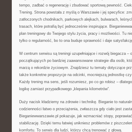
tempo, zadbać o regenerację i zbudować sportową pewność. Ciek
Trening. Strona powstała z myślą o Warszawie i jej specyfice: z
zatłoczonych chodnikach, parkowych alejkach, bulwarach, leśnyc
trasach, które potrafią być jednocześnie inspirujące. Bieganieww
plan treningowy do Twojego stylu życia, pracy i możliwości. Tu ni
tylko o regularność, bo to ona buduje sprawność i daje satysfakcję
W centrum serwisu są treningi uzupełniające i rozwój biegacza – 
początkujących po bardziej zaawansowane strategie dla osób, któ
marzą o rekordzie życiowym. Znajdziesz tu tematy dotyczące prz
także konkretne propozycje na odcinki, mocniejszą jednostkę cz
Każdy trening ma sens, jeśli rozumiesz, po co go robisz – dlatego
logikę zamiast przypadkowego „klepania kilometrów”.
Duży nacisk kładziemy na zdrowie i technikę. Bieganie to naturaln
codzienności łatwo o przeciążenia, zwłaszcza gdy ciało jest zast
Bieganiewwarszawie.pl pokazuje, jak wzmacniać stopy, poprawia
stabilizację. Dzięki temu łatwiej unikniesz problemów z piszczele
komfortu. To serwis dla ludzi, którzy chcą trenować z głową.