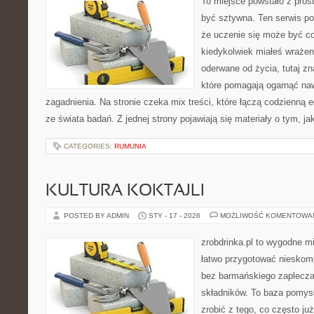
To miejsce powstało z prost
być sztywna. Ten serwis p
że uczenie się może być cod
kiedykolwiek miałeś wrażen
oderwane od życia, tutaj z
które pomagają ogarnąć naw
zagadnienia. Na stronie czeka mix treści, które łączą codzienną
ze świata badań. Z jednej strony pojawiają się materiały o tym, ja
CATEGORIES:
RUMUNIA
KULTURA KOKTAJLI
POSTED BY ADMIN
STY - 17 - 2026
MOŻLIWOŚĆ KOMENTOWA
zrobdrinka.pl to wygodne mi
łatwo przygotować nieskom
bez barmańskiego zaplecz
składników. To baza pomysłó
zrobić z tego, co często j