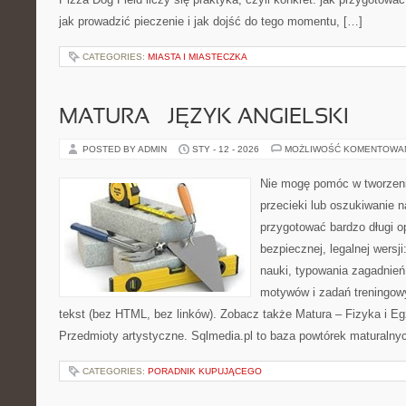
jak prowadzić pieczenie i jak dojść do tego momentu, […]
CATEGORIES:
MIASTA I MIASTECZKA
MATURA – JĘZYK ANGIELSKI
POSTED BY ADMIN
STY - 12 - 2026
MOŻLIWOŚĆ KOMENTOWA
Nie mogę pomóc w tworzeniu
przecieki lub oszukiwanie 
przygotować bardzo długi o
bezpiecznej, legalnej wersj
nauki, typowania zagadnień
motywów i zadań treningow
tekst (bez HTML, bez linków). Zobacz także Matura – Fizyka i E
Przedmioty artystyczne. Sqlmedia.pl to baza powtórek maturalny
CATEGORIES:
PORADNIK KUPUJĄCEGO