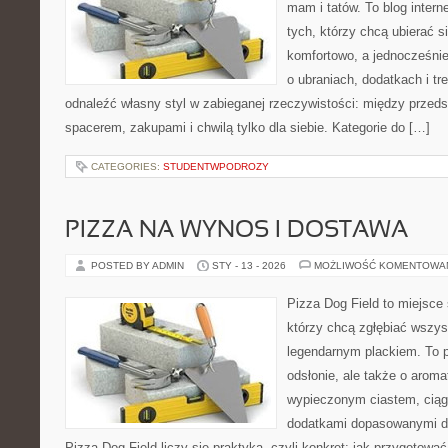
mam i tatów. To blog inter
tych, którzy chcą ubierać s
komfortowo, a jednocześnie 
o ubraniach, dodatkach i tr
odnaleźć własny styl w zabieganej rzeczywistości: między przeds
spacerem, zakupami i chwilą tylko dla siebie. Kategorie do […]
CATEGORIES:
STUDENTWPODROZY
PIZZA NA WYNOS I DOSTAWA
POSTED BY ADMIN
STY - 13 - 2026
MOŻLIWOŚĆ KOMENTOWA
Pizza Dog Field to miejsce 
którzy chcą zgłębiać wszys
legendarnym plackiem. To p
odsłonie, ale także o aroma
wypieczonym ciastem, ciąg
dodatkami dopasowanymi do
Pizza Dog Field liczy się praktyka, czyli konkret: jak przygotować