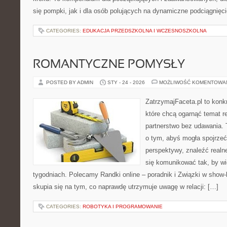
się pompki, jak i dla osób polujących na dynamiczne podciągnięci
CATEGORIES:
EDUKACJA PRZEDSZKOLNA I WCZESNOSZKOLNA
ROMANTYCZNE POMYSŁY
POSTED BY ADMIN
STY - 24 - 2026
MOŻLIWOŚĆ KOMENTOWA
ZatrzymajFaceta.pl to konkr
które chcą ogarnąć temat re
partnerstwo bez udawania. 
o tym, abyś mogła spojrzeć
perspektywy, znaleźć real
się komunikować tak, by wię
tygodniach. Polecamy Randki online – poradnik i Związki w show-bi
skupia się na tym, co naprawdę utrzymuje uwagę w relacji: […]
CATEGORIES:
ROBOTYKA I PROGRAMOWANIE