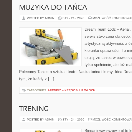
MUZYKA DO TAŃCA
POSTED BY ADMIN
STY - 24 - 2026
MOŻLIWOŚĆ KOMENTOWA
Dream Team Łódź – Aerial, 
serwis stworzona dla osób,
artystyczną aktywność z ćw
kierunku sprawności. To mi
czują, że taniec w powietrzu
tylko spełnienie, ale też re
Polecamy Taniec a sztuka i teatr i Nauka tańca i kursy. Idea Dre
tym, że każdy z […]
CATEGORIES:
APENINY – KRĘGOSŁUP WŁOCH
TRENING
POSTED BY ADMIN
STY - 24 - 2026
MOŻLIWOŚĆ KOMENTOWA
Bieganiewwarszawie.pl to 