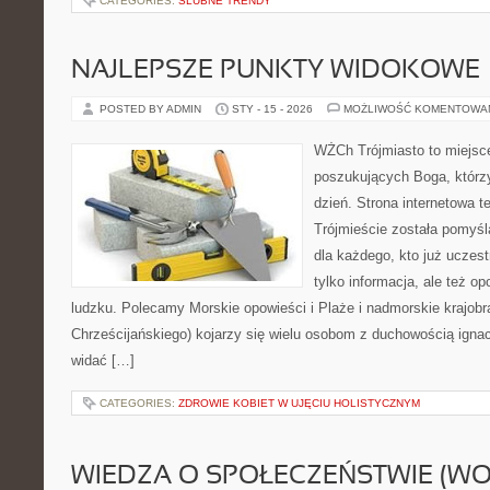
CATEGORIES:
ŚLUBNE TRENDY
NAJLEPSZE PUNKTY WIDOKOWE
POSTED BY ADMIN
STY - 15 - 2026
MOŻLIWOŚĆ KOMENTOWA
WŻCh Trójmiasto to miejsc
poszukujących Boga, którz
dzień. Strona internetowa t
Trójmieście została pomyś
dla każdego, kto już uczest
tylko informacja, ale też op
ludzku. Polecamy Morskie opowieści i Plaże i nadmorskie krajob
Chrześcijańskiego) kojarzy się wielu osobom z duchowością ignac
widać […]
CATEGORIES:
ZDROWIE KOBIET W UJĘCIU HOLISTYCZNYM
WIEDZA O SPOŁECZEŃSTWIE (WO