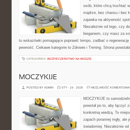
osób, które chcą truchtać w 
mądrze, bez chaosu i bez ko
zajawka na aktywność spoty
Niezależnie od tego, czy d
bieganiem, czy masz za sob
tu wskazówki pomagające poprawić tempo, zadbać o regenerację
pewność. Ciekawe kategorie to Zdrowie i Trening. Strona powstał
CATEGORIES:
BEZPIECZEŃSTWO NA WODZIE
MOCZYKIJE
POSTED BY ADMIN
STY - 24 - 2026
MOŻLIWOŚĆ KOMENTOWA
MOCZYKIJE to samodzielny 
powstał po to, aby łączyć 
konkretną wiedzą. To miejs
zapach porannej mgły, ale 
świadomiej. Niezależnie od 