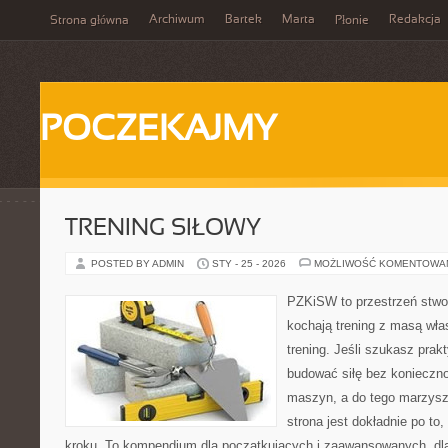
Archiwum
Bartek
Marta
Redakcja
Strona główna
Płonie
POCZEKAJMY
TRENING SIŁOWY
POSTED BY ADMIN
STY - 25 - 2026
MOŻLIWOŚĆ KOMENTOWA
PZKiSW to przestrzeń stwor
kochają trening z masą włas
trening. Jeśli szukasz pra
budować siłę bez konieczn
maszyn, a do tego marzysz
strona jest dokładnie po to
kroku. To kompendium dla początkujących i zaawansowanych, dla 