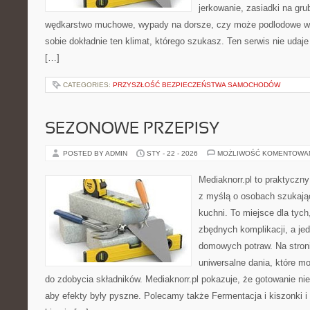
jerkowanie, zasiadki na gru
wędkarstwo muchowe, wypady na dorsze, czy może podlodowe
sobie dokładnie ten klimat, którego szukasz. Ten serwis nie udaj
[…]
CATEGORIES:
PRZYSZŁOŚĆ BEZPIECZEŃSTWA SAMOCHODÓW
SEZONOWE PRZEPISY
POSTED BY ADMIN
STY - 22 - 2026
MOŻLIWOŚĆ KOMENTOWA
Mediaknorr.pl to praktyczny
z myślą o osobach szukają
kuchni. To miejsce dla tyc
zbędnych komplikacji, a je
domowych potraw. Na stroni
uniwersalne dania, które m
do zdobycia składników. Mediaknorr.pl pokazuje, że gotowanie ni
aby efekty były pyszne. Polecamy także Fermentacja i kiszonki i 