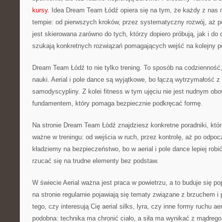
kursy
. Idea Dream Team Łódź opiera się na tym, że każdy z na
tempie: od pierwszych kroków, przez systematyczny rozwój, aż po
jest skierowana zarówno do tych, którzy dopiero próbują, jak i d
szukają konkretnych rozwiązań pomagających wejść na kolejny p
Dream Team Łódź to nie tylko trening. To sposób na codzienność, 
nauki. Aerial i pole dance są wyjątkowe, bo łączą wytrzymałość z
samodyscypliny. Z kolei fitness w tym ujęciu nie jest nudnym obo
fundamentem, który pomaga bezpiecznie podkręcać formę.
Na stronie Dream Team Łódź znajdziesz konkretne poradniki, któ
ważne w treningu: od wejścia w ruch, przez kontrolę, aż po odp
kładziemy na bezpieczeństwo, bo w aerial i pole dance lepiej robić
rzucać się na trudne elementy bez podstaw.
W świecie Aerial ważna jest praca w powietrzu, a to buduje się pop
na stronie regularnie pojawiają się tematy związane z brzuchem i 
tego, czy interesują Cię aerial silks, lyra, czy inne formy ruchu a
podobna: technika ma chronić ciało, a siła ma wynikać z mądrego 