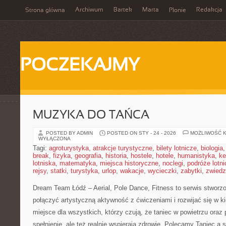
Archiwum
Bartek
Marta
Redakcja
Strona główna
Płonie
POCZEKAJMY
MUZYKA DO TAŃCA
POSTED BY ADMIN
POSTED ON STY - 24 - 2026
MOŻLIWOŚĆ 
WYŁĄCZONA
Tagi:
agroturystyka
,
atrakcje turystyczne
,
bilety lotnicze
,
biologia
break
,
fizyka
,
geografia
,
historia
,
hostele
,
hotele
,
humanistyka
,
ke
lotniska
,
matematyka
,
miejsca historyczne
,
noclegi
,
podróże lotn
rejsy
,
statki
,
turystyka
,
urlop
,
wakacje
,
wycieczki
,
zabytki
,
zwiedz
Dream Team Łódź – Aerial, Pole Dance, Fitness to serwis stworzo
połączyć artystyczną aktywność z ćwiczeniami i rozwijać się w k
miejsce dla wszystkich, którzy czują, że taniec w powietrzu oraz p
spełnienie, ale też realnie wspierają zdrowie. Polecamy Taniec a sz