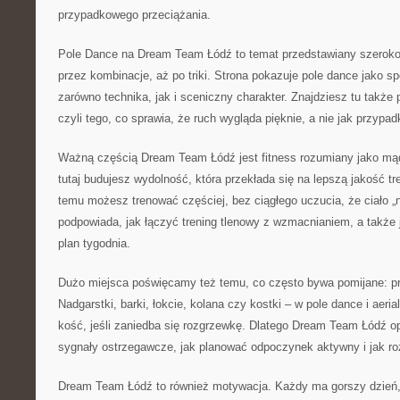
przypadkowego przeciążania.
Pole Dance na Dream Team Łódź to temat przedstawiany szeroko
przez kombinacje, aż po triki. Strona pokazuje pole dance jako spor
zarówno technika, jak i sceniczny charakter. Znajdziesz tu także p
czyli tego, co sprawia, że ruch wygląda pięknie, a nie jak przypadk
Ważną częścią Dream Team Łódź jest fitness rozumiany jako mą
tutaj budujesz wydolność, która przekłada się na lepszą jakość tren
temu możesz trenować częściej, bez ciągłego uczucia, że ciało „
podpowiada, jak łączyć trening tlenowy z wzmacnianiem, a także 
plan tygodnia.
Dużo miejsca poświęcamy też temu, co często bywa pomijane: pro
Nadgarstki, barki, łokcie, kolana czy kostki – w pole dance i aeri
kość, jeśli zaniedba się rozgrzewkę. Dlatego Dream Team Łódź o
sygnały ostrzegawcze, jak planować odpoczynek aktywny i jak ro
Dream Team Łódź to również motywacja. Każdy ma gorszy dzień