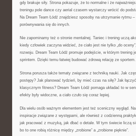
gdy brakuje siły. Strona pokazuje, że to normalne i że najważniej
treningu pole dance czy aerial czasem wystarczy wrócić do podst
Na Dream Team Łódź znajdziesz sposoby na utrzymanie rytmu – b
porównywania się do innych.
Nie zapominamy też o stronie mentalnej. Taniec i trening uczą akc
kiedy człowiek zaczyna widzieć, że ciało jest nie tylko „do oceny
rozwoju. Dream Team Łódź promuje podejście, w którym trening je
sprintem. Dzięki temu łatwiej budować zdrową relację ze sportem.
Strona porusza także tematy związane z techniką nauki. Jak częs
postępy? Jak planować tydzień, by mieć czas na siłę? Jak łączyć 
klasycznym fitness? Dream Team Łódź pomaga układać to w sen
efekty były widoczne, a ciało czuło się coraz lepiej.
Dla wielu osób ważnym elementem jest też sceniczny wygląd. Na s
inspiracje związane z występami, ale również z codzienną prakty
jak pracować z muzyką, jak dbać o detale. W tym świecie liczą si
bo to one robią różnicę między „zrobione” a „zrobione pięknie”.