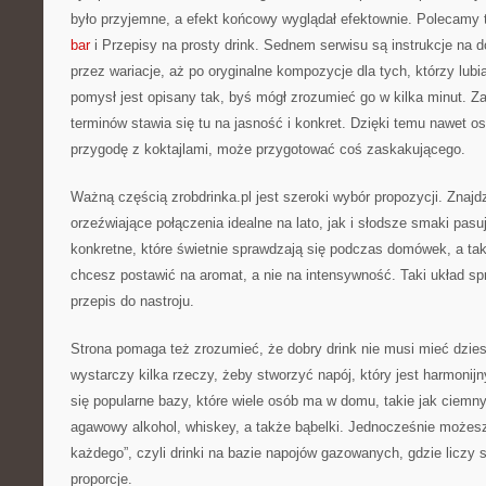
było przyjemne, a efekt końcowy wyglądał efektownie. Polecamy t
bar
i Przepisy na prosty drink. Sednem serwisu są instrukcje na 
przez wariacje, aż po oryginalne kompozycje dla tych, którzy lu
pomysł jest opisany tak, byś mógł zrozumieć go w kilka minut. 
terminów stawia się tu na jasność i konkret. Dzięki temu nawet o
przygodę z koktajlami, może przygotować coś zaskakującego.
Ważną częścią zrobdrinka.pl jest szeroki wybór propozycji. Znajd
orzeźwiające połączenia idealne na lato, jak i słodsze smaki pasuj
konkretne, które świetnie sprawdzają się podczas domówek, a tak
chcesz postawić na aromat, a nie na intensywność. Taki układ s
przepis do nastroju.
Strona pomaga też zrozumieć, że dobry drink nie musi mieć dzies
wystarczy kilka rzeczy, żeby stworzyć napój, który jest harmonijn
się popularne bazy, które wiele osób ma w domu, takie jak ciemny
agawowy alkohol, whiskey, a także bąbelki. Jednocześnie możesz 
każdego”, czyli drinki na bazie napojów gazowanych, gdzie liczy
proporcje.