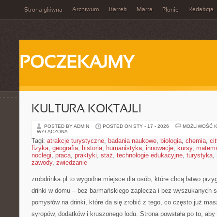
Archiwum
Bartek
Marta
Redakcja
Strona główna
Płonie
POCZEKAJMY
KULTURA KOKTAJLI
POSTED BY ADMIN
POSTED ON STY - 17 - 2026
MOŻLIWOŚĆ 
WYŁĄCZONA
Tagi:
atrakcje turystyczne
,
badania naukowe
,
biologia
,
chemia
,
ci
fizyka
,
geografia
,
historia
,
humanistyka
,
innowacje
,
kursy
,
matem
noclegi
,
praca
,
praktyki
,
staż
,
technologie edukacyjne
,
turystyka
,
zawody
,
zwiedzanie
zrobdrinka.pl to wygodne miejsce dla osób, które chcą łatwo pr
drinki w domu – bez barmańskiego zaplecza i bez wyszukanych s
pomysłów na drinki, które da się zrobić z tego, co często już ma
syropów, dodatków i kruszonego lodu. Strona powstała po to, a