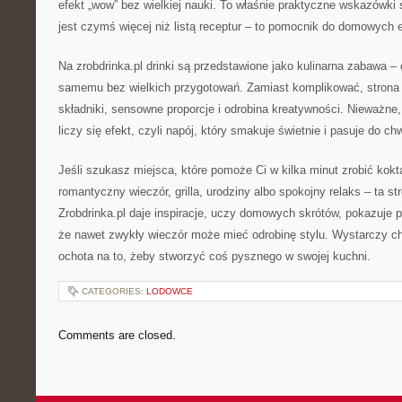
efekt „wow” bez wielkiej nauki. To właśnie praktyczne wskazówki s
jest czymś więcej niż listą receptur – to pomocnik do domowych
Na zrobdrinka.pl drinki są przedstawione jako kulinarna zabawa –
samemu bez wielkich przygotowań. Zamiast komplikować, strona 
składniki, sensowne proporcje i odrobina kreatywności. Nieważn
liczy się efekt, czyli napój, który smakuje świetnie i pasuje do chwi
Jeśli szukasz miejsca, które pomoże Ci w kilka minut zrobić kok
romantyczny wieczór, grilla, urodziny albo spokojny relaks – ta str
Zrobdrinka.pl daje inspiracje, uczy domowych skrótów, pokazuje p
że nawet zwykły wieczór może mieć odrobinę stylu. Wystarczy chę
ochota na to, żeby stworzyć coś pysznego w swojej kuchni.
CATEGORIES:
LODOWCE
Comments are closed.