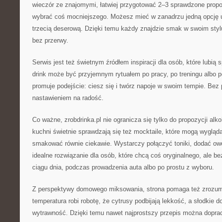
wieczór ze znajomymi, łatwiej przygotować 2–3 sprawdzone propo
wybrać coś mocniejszego. Możesz mieć w zanadrzu jedną opcję uni
trzecią deserową. Dzięki temu każdy znajdzie smak w swoim styl
bez przerwy.
Serwis jest też świetnym źródłem inspiracji dla osób, które lubią
drink może być przyjemnym rytuałem po pracy, po treningu albo 
promuje podejście: ciesz się i twórz napoje w swoim tempie. Bez p
nastawieniem na radość.
Co ważne, zrobdrinka.pl nie ogranicza się tylko do propozycji a
kuchni świetnie sprawdzają się też mocktaile, które mogą wygląd
smakować równie ciekawie. Wystarczy połączyć toniki, dodać owo
idealne rozwiązanie dla osób, które chcą coś oryginalnego, ale be
ciągu dnia, podczas prowadzenia auta albo po prostu z wyboru.
Z perspektywy domowego miksowania, strona pomaga też zrozumi
temperatura robi robotę, że cytrusy podbijają lekkość, a słodkie 
wytrawność. Dzięki temu nawet najprostszy przepis można dopra