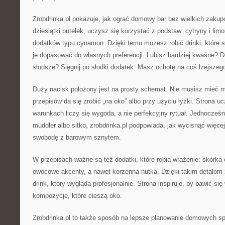
Zrobdrinka.pl pokazuje, jak ograć domowy bar bez wielkich zaku
dziesiątki butelek, uczysz się korzystać z podstaw: cytryny i limo
dodatków typu cynamon. Dzięki temu możesz robić drinki, które s
je dopasować do własnych preferencji. Lubisz bardziej kwaśne? D
słodsze? Sięgnij po słodki dodatek. Masz ochotę na coś lżejszeg
Duży nacisk położony jest na prosty schemat. Nie musisz mieć mi
przepisów da się zrobić „na oko” albo przy użyciu łyżki. Strona 
warunkach liczy się wygoda, a nie perfekcyjny rytuał. Jednocześni
muddler albo sitko, zrobdrinka.pl podpowiada, jak wycisnąć więce
swobodę z barowym sznytem.
W przepisach ważne są też dodatki, które robią wrażenie: skórka 
owocowe akcenty, a nawet korzenna nutka. Dzięki takim detalom 
drink, który wygląda profesjonalnie. Strona inspiruje, by bawić si
kompozycje, które cieszą oko.
Zrobdrinka.pl to także sposób na lepsze planowanie domowych sp