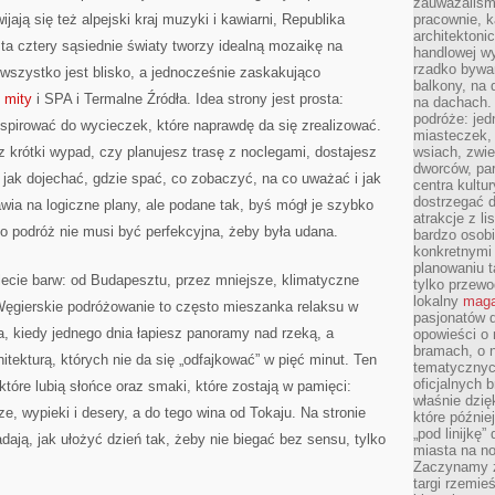
zauważaliśm
jają się też alpejski kraj muzyki i kawiarni, Republika
pracownie, k
architektoni
ta cztery sąsiednie światy tworzy idealną mozaikę na
handlowej wy
rzadko bywa
o wszystko jest blisko, a jednocześnie zaskakująco
balkony, na
 mity
i SPA i Termalne Źródła. Idea strony jest prosta:
na dachach. 
podróże: je
spirować do wycieczek, które naprawdę da się zrealizować.
miasteczek,
z krótki wypad, czy planujesz trasę z noclegami, dostajesz
wsiach, zwie
dworców, pa
e: jak dojechać, gdzie spać, co zobaczyć, na co uważać i jak
centra kultu
dostrzegać d
awia na logiczne plany, ale podane tak, byś mógł je szybko
atrakcje z l
 podróż nie musi być perfekcyjna, żeby była udana.
bardzo osobi
konkretnymi
planowaniu t
lecie barw: od Budapesztu, przez mniejsze, klimatyczne
tylko przewod
lokalny
maga
 Węgierskie podróżowanie to często mieszanka relaksu w
pasjonatów 
, kiedy jednego dnia łapiesz panoramy nad rzeką, a
opowieści o
bramach, o 
itekturą, których nie da się „odfajkować” w pięć minut. Ten
tematycznyc
oficjalnych 
które lubią słońce oraz smaki, które zostają w pamięci:
właśnie dzię
e, wypieki i desery, a do tego wina od Tokaju. Na stronie
które późnie
„pod linijkę
adają, jak ułożyć dzień tak, żeby nie biegać bez sensu, tylko
miasta na n
Zaczynamy z
targi rzemie