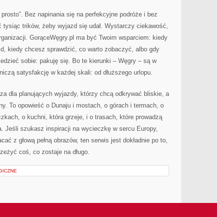
prosto”. Bez napinania się na perfekcyjne podróże i bez
ć tysiąc trików, żeby wyjazd się udał. Wystarczy ciekawość,
organizacji. GorąceWęgry.pl ma być Twoim wsparciem: kiedy
d, kiedy chcesz sprawdzić, co warto zobaczyć, albo gdy
edzieć sobie: pakuję się. Bo te kierunki – Węgry – są w
żniczą satysfakcję w każdej skali: od dłuższego urlopu.
za dla planujących wyjazdy, którzy chcą odkrywać bliskie, a
ny. To opowieść o Dunaju i mostach, o górach i termach, o
kach, o kuchni, która grzeje, i o trasach, które prowadzą
. Jeśli szukasz inspiracji na wycieczkę w sercu Europy,
cać z głową pełną obrazów, ten serwis jest dokładnie po to,
zeżyć coś, co zostaje na długo.
GICZNE