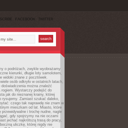
SCRIBE
FACEBOOK
TWITTER
my o podróżach, zwykle wyobrażamy
czne kierunki, długie loty samolotem,
ne widoki znane z pocztówek.
ele osób odkryło w ostatnich latach,
e doświadczenia można znaleźć
a rogiem. Wystarczy podejść do
ta jak do nieznanej krainy, której
o rysujemy. Zamiast szukać daleko,
ytać: czego tak naprawdę nie znam w
tórym mieszkam od lat. Miasto, które
 przewidywalne i trochę nudne, nagle
ągać, gdy spojrzymy na nie oczami
iast jechać najkrótszą trasą do pracy,
oczną uliczkę, której nigdy nie