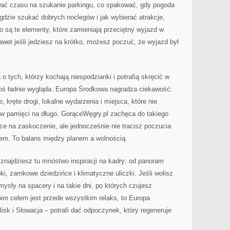
wać czasu na szukanie parkingu, co spakować, gdy pogoda
 gdzie szukać dobrych noclegów i jak wybierać atrakcje,
To są te elementy, które zamieniają przeciętny wyjazd w
wet jeśli jedziesz na krótko, możesz poczuć, że wyjazd był
 tych, którzy kochają niespodzianki i potrafią skręcić w
 coś ładnie wygląda. Europa Środkowa nagradza ciekawość:
kręte drogi, lokalne wydarzenia i miejsca, które nie
 w pamięci na długo. GorąceWęgry.pl zachęca do takiego
ce na zaskoczenie, ale jednocześnie nie tracisz poczucia
nem. To balans między planem a wolnością.
, znajdziesz tu mnóstwo inspiracji na kadry: od panoram
oki, zamkowe dziedzińce i klimatyczne uliczki. Jeśli wolisz
mysły na spacery i na takie dni, po których czujesz
im celem jest przede wszystkim relaks, to Europa
isk i Słowacja – potrafi dać odpoczynek, który regeneruje