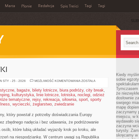
Marta
Redakcja
Tagi
Tagi
Płonie
Spis Treści
SUB
Y
KI
Kiedy myśli
sobie egzoty
HISTORIA
 STY - 25 - 2026
MOŻLIWOŚĆ KOMENTOWANIA
ZOSTAŁA
spektakular
I
ZABYTKI
Tymczasem wi
ystyczne
,
bagaże
,
bilety lotnicze
,
biura podróży
,
city break
,
że niezwykł
mping
,
kulturystyka
,
linie lotnicze
,
lotniska
,
noclegi
,
odzież
dosłownie z
róże tematyczne
,
rejsy
,
rekreacja
,
siłownia
,
sport
,
sporty
swojego mias
llness
,
wycieczki
,
żeglarstwo
,
zwiedzanie
mapę dopier
zaczynamy p
zny, który powstał z potrzeby doświadczania Europy
miejscu, w k
wydawało się
ez zbędnego nadęcia i bez udawania, że podróżowanie
zaczyna wci
osób, które lubią układać wyjazdy krok po kroku, ale
turysty. Zam
skręcamy w b
trzeń na niespodziankę. W centrum uwagi są Republika