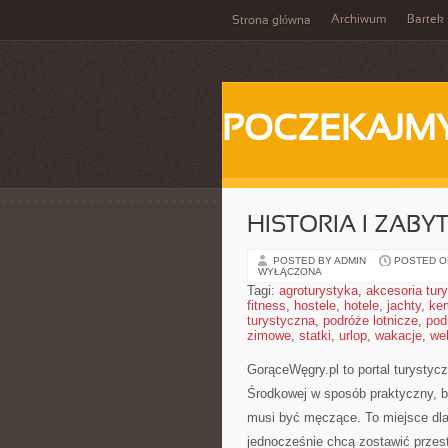
Archiwum
Bartek
Strona główna
POCZEKAJM
HISTORIA I ZABYT
POSTED BY ADMIN
POSTED ON
WYŁĄCZONA
Tagi:
agroturystyka
,
akcesoria tur
fitness
,
hostele
,
hotele
,
jachty
,
ke
turystyczna
,
podróże lotnicze
,
pod
zimowe
,
statki
,
urlop
,
wakacje
,
we
GorąceWęgry.pl to portal turystyc
Środkowej w sposób praktyczny, b
musi być męczące. To miejsce dla 
jednocześnie chcą zostawić przes