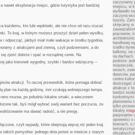
zaczynamy p
 a nawet eksploracja miejsc, gdzie turystyka jest bardziej
miejscu, w k
wydawało się
zaczyna wci
turysty. Zam
skręcamy w b
rca każdemu, kto lubi wędrówki, ale nie chce od razu rzucać
zauważaliśm
unki. To kraj, w którym możesz przeżyć dzień pełen wysiłku,
pracownie, k
architektoni
i odpocząć, jakbyś miał małe wakacje w środku tygodnia.
handlowej wy
rzadko bywa
oramy z atrakcjami pod ziemią, czyli podziemiami, a do
balkony, na
a się zjeść dobrze i spać w rozsądnej cenie. Na
na dachach. 
podróże: je
ię jako kierunek wygodny, szybki i bardzo wdzięczny –
miasteczek,
wsiach, zwie
dworców, pa
centra kultu
opisów atrakcji. To raczej przewodnik, która pomaga dobrać
dostrzegać d
atrakcje z l
lą plan na każdą godzinę, inni szukają wolniejszego tempa.
bardzo osobi
 rano muzea, po południu lokalne smaki, a wieczorem
konkretnymi
planowaniu t
ułożone tak, byś mógł wybrać swój wariant bez poczucia, że
tylko przewod
lokalny
maga
odróżowanie ma dawać radość, a nie presję.
pasjonatów 
opowieści o
bramach, o 
ączone, czyli wypady, które obejmują więcej niż jeden kraj.
tematycznyc
o takich pomysłów: jednego dnia jesteś w mieście z starym
oficjalnych 