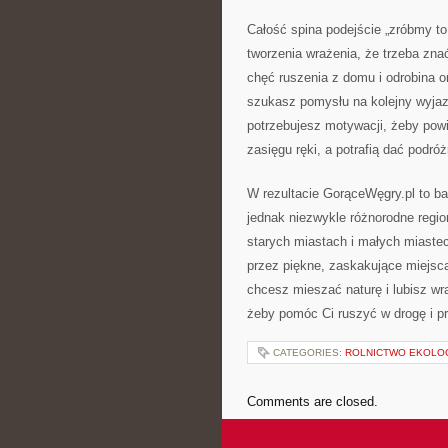
Całość spina podejście „zróbmy to 
tworzenia wrażenia, że trzeba zna
chęć ruszenia z domu i odrobina 
szukasz pomysłu na kolejny wyjaz
potrzebujesz motywacji, żeby powi
zasięgu ręki, a potrafią dać podró
W rezultacie GorąceWęgry.pl to ba
jednak niezwykle różnorodne regio
starych miastach i małych miastecz
przez piękne, zaskakujące miejsca
chcesz mieszać naturę i lubisz wra
żeby pomóc Ci ruszyć w drogę i pr
CATEGORIES:
ROLNICTWO EKOLO
Comments are closed.