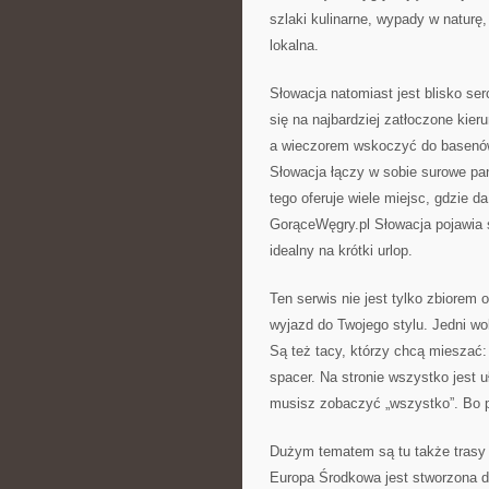
szlaki kulinarne, wypady w naturę,
lokalna.
Słowacja natomiast jest blisko se
się na najbardziej zatłoczone kier
a wieczorem wskoczyć do basenów 
Słowacja łączy w sobie surowe pan
tego oferuje wiele miejsc, gdzie d
GorąceWęgry.pl Słowacja pojawia s
idealny na krótki urlop.
Ten serwis nie jest tylko zbiorem 
wyjazd do Twojego stylu. Jedni wo
Są też tacy, którzy chcą mieszać:
spacer. Na stronie wszystko jest 
musisz zobaczyć „wszystko”. Bo p
Dużym tematem są tu także trasy ł
Europa Środkowa jest stworzona d