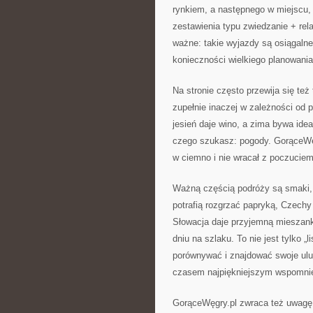
rynkiem, a następnego w miejscu, 
zestawienia typu zwiedzanie + rela
ważne: takie wyjazdy są osiągal
konieczności wielkiego planowania
Na stronie często przewija się też
zupełnie inaczej w zależności od p
jesień daje wino, a zima bywa idea
czego szukasz: pogody. GorąceWęg
w ciemno i nie wracał z poczuciem,
Ważną częścią podróży są smaki, 
potrafią rozgrzać papryką, Czechy
Słowacja daje przyjemną mieszankę
dniu na szlaku. To nie jest tylko „
porównywać i znajdować swoje ulubi
czasem najpiękniejszym wspomnien
GorąceWęgry.pl zwraca też uwagę n