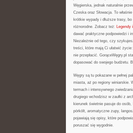
Węgierska, jednak naturalnie przewi
Czeska oraz Słowacja. To właśnie 
krótkie wypady i dłuższe trasy, b
różnorodne. Zobacz też:
Legendy i
dawać praktyczne podpowiedzi i in
Niezależnie od tego, czy szykujes
treści, które mają Ci ułatwić życi
nie przepłacić. GorąceWęgry.pl st
dopasować do swojego budżetu. Bo
Węgry są tu pokazane w pełnej pa
miasta, aż po regiony winiarskie.
termach i intensywnego zwiedzania
drugiego wchodzisz w zaułki z arch
kierunek świetnie pasuje do osób, 
pörkölt, aromatyczne zupy, langosz
pojawiają się opisy, które podpowi
poruszać się wygodnie.