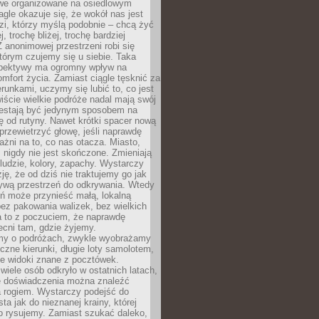
owe organizowane na osiedlowym
gle okazuje się, że wokół nas jest
zi, którzy myślą podobnie – chcą żyć
j, trochę bliżej, trochę bardziej
 anonimowej przestrzeni robi się
tórym czujemy się u siebie. Taka
pektywy ma ogromny wpływ na
mfort życia. Zamiast ciągle tęsknić za
erunkami, uczymy się lubić to, co jest
ście wielkie podróże nadal mają swój
rzestają być jedynym sposobem na
ę od rutyny. Nawet krótki spacer nową
 przewietrzyć głowę, jeśli naprawdę
żni na to, co nas otacza. Miasto,
 nigdy nie jest skończone. Zmieniają
 ludzie, kolory, zapachy. Wystarczy
ję, że od dziś nie traktujemy go jak
 żywą przestrzeń do odkrywania. Wtedy
ń może przynieść małą, lokalną
ez pakowania walizek, bez wielkich
a to z poczuciem, że naprawdę
cni tam, gdzie żyjemy.
my o podróżach, zwykle wyobrażamy
czne kierunki, długie loty samolotem,
ne widoki znane z pocztówek.
ele osób odkryło w ostatnich latach,
e doświadczenia można znaleźć
a rogiem. Wystarczy podejść do
ta jak do nieznanej krainy, której
o rysujemy. Zamiast szukać daleko,