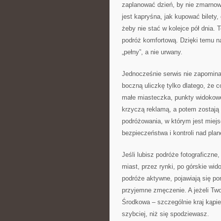
zaplanować dzień, by nie zmarno
jest kapryśna, jak kupować bilety,
żeby nie stać w kolejce pół dnia. 
podróż komfortową. Dzięki temu na
„pełny”, a nie urwany.
Jednocześnie serwis nie zapomina o
boczną uliczkę tylko dlatego, że
małe miasteczka, punkty widokowe, 
krzyczą reklamą, a potem zostają
podróżowania, w którym jest miejs
bezpieczeństwa i kontroli nad pla
Jeśli lubisz podróże fotograficzne
miast, przez rynki, po górskie wid
podróże aktywne, pojawiają się po
przyjemne zmęczenie. A jeżeli Two
Środkowa – szczególnie kraj kąpiel
szybciej, niż się spodziewasz.