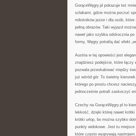
GorąceWęgry.pl pokazuje też mniej
szlakami, gdzie można poczuć spoko
miłośników jezior i dla osób, któr
pełną obrazów. Taki wyjazd można 
nawet jako szybka odskocznia po p
formy, Węgry potrafią dać efekt „w
Austria w tej opowieści jest elega
znajdziesz podejście, które łączy
pozwala przeskakiwać między świat
już wśród gór. To świetny kierune
którego po prostu chcesz nacieszy
jednocześnie potrafi zaskoczyć ene
Czechy na GorąceWęgry.pl to kier
lekkość, dzięki której nawet krótk
krótki urlop, bo można szybko dotr
punkty widokowe. Jest tu miejsce z
które często wygrywają nastrojem