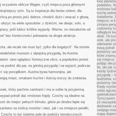
kino plener
 oczywiste oblicze Węgier, czyli miejsca poza głównymi
podwórku. Na
mnóstwo lud
jniejszy rytm. Są tu inspiracje dla fanów zieleni, dla
trochę wolnie
świadomie. Z
e chcą po prostu jeść dobrze, chodzić dużo i wracać z głową
miejsce, w k
ułożyć na wiele sposobów: z dziećmi, we dwoje, solo, a
zmiana pers
codzienny ko
racy, jeśli lubisz krótkie wyjazdy. Ważne, że niezależnie od
odległymi ki
ow” bez konieczności polowania na drogie atrakcje.
obok. Oczywi
urok, ale p
oderwanie si
ncka, ale wcale nie musi być „tylko dla bogatych”. Na stronie
trasą potrafi
jesteśmy uwa
 wiedeńskie muzeum z alpejską przygodą, bo Austria
które znamy,
ami: rano oglądasz historyczne ulice, a popołudniu jesteś
się miejsca,
podjąć decyz
k na podróż dla par, na górską przygodę i na wyjazd, podczas
tła, ale jak
każdy tydzie
ć się porządkiem. Austria bywa harmonijna, ale
przygodę – b
rgią miast, smakami kuchni i ilością rzeczy do zrobienia.
budżetów, z
jesteśmy obe
Kiedy myśli
unek, który pachnie zamkami i ma w sobie tę przyjemną
sobie egzoty
spektakular
i wypad potrafi dać mnóstwo frajdy. Czechy są idealne na
Tymczasem wi
zeć do miejsc pełnych klimatu, gdzie po drodze łapie się
że niezwykł
dosłownie z
arówno na stolicę mostów i wież, jak i na mniejsze perełki,
swojego mias
mapę dopier
. Czechy to też świetne pole do podróży tematycznych: