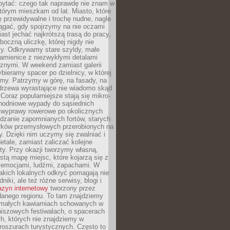
ytać: czego tak naprawdę nie znam w
tórym mieszkam od lat. Miasto, które
 przewidywalne i trochę nudne, nagle
ągać, gdy spojrzymy na nie oczami
iast jechać najkrótszą trasą do pracy,
oczną uliczkę, której nigdy nie
y. Odkrywamy stare szyldy, małe
amienice z niezwykłymi detalami
cznymi. W weekend zamiast galerii
bieramy spacer po dzielnicy, w której
my. Patrzymy w górę, na fasady, na
 drzewa wyrastające nie wiadomo skąd
Coraz popularniejsze stają się mikro-
dnodniowe wypady do sąsiednich
 wyprawy rowerowe po okolicznych
dzanie zapomnianych fortów, starych
rków przemysłowych przerobionych na
ry. Dzięki nim uczymy się zwalniać i
etale, zamiast zaliczać kolejne
isty. Przy okazji tworzymy własną,
stą mapę miejsc, które kojarzą się z
 emocjami, ludźmi, zapachami. W
akich lokalnych odkryć pomagają nie
niki, ale też różne serwisy, blogi i
zyn internetowy
tworzony przez
danego regionu. To tam znajdziemy
 małych kawiarniach schowanych w
niszowych festiwalach, o spacerach
h, których nie znajdziemy w
broszurach turystycznych. Często to