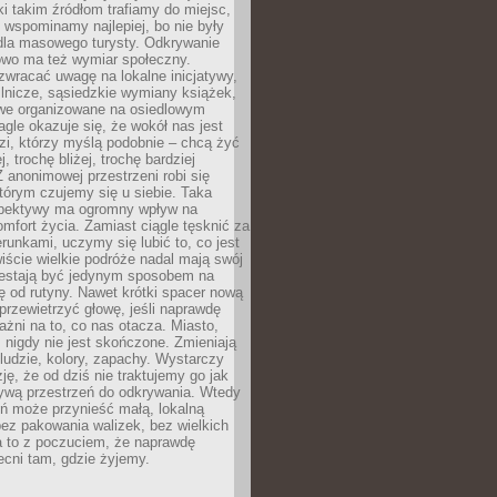
ki takim źródłom trafiamy do miejsc,
j wspominamy najlepiej, bo nie były
” dla masowego turysty. Odkrywanie
owo ma też wymiar społeczny.
wracać uwagę na lokalne inicjatywy,
ślnicze, sąsiedzkie wymiany książek,
owe organizowane na osiedlowym
gle okazuje się, że wokół nas jest
zi, którzy myślą podobnie – chcą żyć
j, trochę bliżej, trochę bardziej
 anonimowej przestrzeni robi się
tórym czujemy się u siebie. Taka
pektywy ma ogromny wpływ na
mfort życia. Zamiast ciągle tęsknić za
erunkami, uczymy się lubić to, co jest
ście wielkie podróże nadal mają swój
rzestają być jedynym sposobem na
ę od rutyny. Nawet krótki spacer nową
 przewietrzyć głowę, jeśli naprawdę
żni na to, co nas otacza. Miasto,
 nigdy nie jest skończone. Zmieniają
 ludzie, kolory, zapachy. Wystarczy
ję, że od dziś nie traktujemy go jak
 żywą przestrzeń do odkrywania. Wtedy
ń może przynieść małą, lokalną
ez pakowania walizek, bez wielkich
a to z poczuciem, że naprawdę
cni tam, gdzie żyjemy.