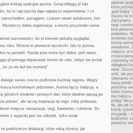
właśnie dzię
gdzie królują spokojne jeziora. GorąceWęgry.pl lubi
które późnie
ks, bo to najczęściej daje najlepsze wspomnienia. I co
„pod linijkę
miasta na n
ne samochodem, pociągiem, czasem nawet autobusem, bez
Zaczynamy z
targi rzemie
. Wystarczy dobra organizacja, a reszta przychodzi sama.
kino plener
podwórku. Na
mnóstwo lud
 temat sezonowości, bo te kierunki potrafią wyglądać
trochę wolnie
ory roku. Wiosna to pierwsze wycieczki, lato to jeziora,
świadomie. Z
miejsce, w k
lna na jarmarki. Każda pora może być dobra, jeśli wiesz,
zmiana pers
ry.pl pomaga dopasować termin do celu, żebyś nie jechał
codzienny ko
odległymi ki
 że „to nie był ten moment”.
obok. Oczywi
urok, ale p
oderwanie si
dlatego serwis mocno podkreśla kuchnię regionu. Węgry
trasą potrafi
 kuszą komfortowym jedzeniem, Austria łączy tradycję, a
jesteśmy uwa
które znamy,
 górskich smaków i prostych dań, które idealnie pasują po
się miejsca,
podjąć decyz
lista potraw”, ale raczej inspiracja do tego, żeby próbować,
tła, ale jak
one miejsca: restauracje, targi, kawiarnie i cukiernie. Bo
każdy tydzie
przygodę – b
iem z wyjazdu jest nie zabytek, tylko smak.
budżetów, z
jesteśmy obe
a podróżnicze drobiazgi, które robią różnicę: jak