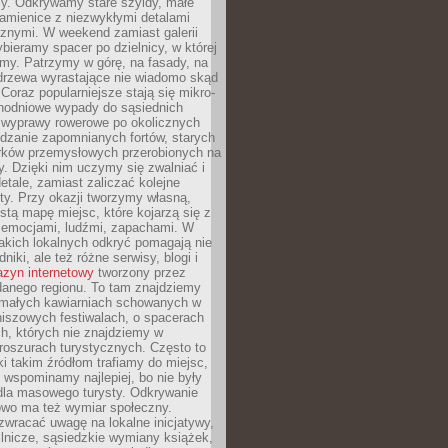
y. Odkrywamy stare szyldy, małe
amienice z niezwykłymi detalami
cznymi. W weekend zamiast galerii
bieramy spacer po dzielnicy, w której
my. Patrzymy w górę, na fasady, na
 drzewa wyrastające nie wiadomo skąd
Coraz popularniejsze stają się mikro-
dnodniowe wypady do sąsiednich
 wyprawy rowerowe po okolicznych
dzanie zapomnianych fortów, starych
rków przemysłowych przerobionych na
ry. Dzięki nim uczymy się zwalniać i
etale, zamiast zaliczać kolejne
isty. Przy okazji tworzymy własną,
stą mapę miejsc, które kojarzą się z
 emocjami, ludźmi, zapachami. W
akich lokalnych odkryć pomagają nie
niki, ale też różne serwisy, blogi i
zyn internetowy
tworzony przez
danego regionu. To tam znajdziemy
 małych kawiarniach schowanych w
niszowych festiwalach, o spacerach
h, których nie znajdziemy w
broszurach turystycznych. Często to
ki takim źródłom trafiamy do miejsc,
j wspominamy najlepiej, bo nie były
” dla masowego turysty. Odkrywanie
owo ma też wymiar społeczny.
wracać uwagę na lokalne inicjatywy,
ślnicze, sąsiedzkie wymiany książek,