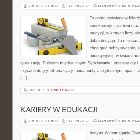
POSTED BY ADMIN
STY - 29 - 2026
MOŻLIWOŚĆ KOMENTOWA
To portal poświęcony bilar
snookerowym, dartowi oraz
precyzji, w których liczy s
dobra decyzja. To miejsce p
chcą grać hobbystycznie, al
mierzą wyżej: w świadome d
rywalizację. Polecam między innymi Sędziowanie i przepisy gry i 
fizyczne do gry. Strona łączy fundamenty z użytecznymi tipami. Zn
[…]
CATEGORIES:
LINIE LOTNICZE
KARIERY W EDUKACJI
POSTED BY ADMIN
STY - 29 - 2026
MOŻLIWOŚĆ KOMENTOWA
Instytut Wspomagania Oświ