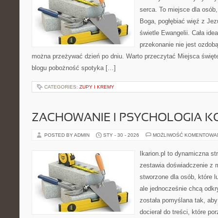
serca. To miejsce dla osób,
Boga, pogłębiać więź z Je
świetle Ewangelii. Cała idea
przekonanie nie jest ozdobą
można przeżywać dzień po dniu. Warto przeczytać Miejsca święt
blogu pobożność spotyka […]
CATEGORIES:
ZUPY I KREMY
ZACHOWANIE I PSYCHOLOGIA K
POSTED BY ADMIN
STY - 30 - 2026
MOŻLIWOŚĆ KOMENTOWA
Ikarion.pl to dynamiczna st
zestawia doświadczenie z 
stworzone dla osób, które l
ale jednocześnie chcą odk
została pomyślana tak, ab
docierał do treści, które p