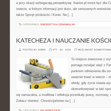
a przy okazji wzbogacają perspektywę. Ikarion.pl może być dla C
świecie, w którym informacji jest dużo, ale sensownych wniosków
także Sprzęt jeździecki i Konie. Na […]
CATEGORIES:
ENERGETYKA ODNAWIALNA
KATECHEZA I NAUCZANIE KOŚC
POSTED BY ADMIN
STY - 30 - 2026
MOŻLIWOŚĆ KOMENTOWA
To miejsce stworzone z myś
pomaga rozwijać więź z Pan
punktem odniesienia dla osó
uważnie trwać w wierze – ni
wtedy, gdy życie stawia wyz
ukierunkowywać w taki spo
się namacalna, a modlitwa i refleksja przenikały pracę, rozmowy, d
Zobacz również: Chrześcijaństwo na […]
CATEGORIES:
PALMTREEVIEW