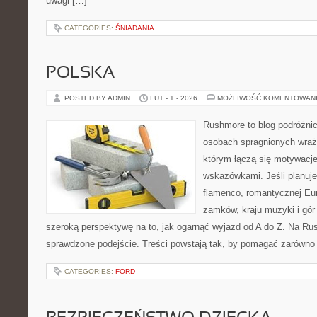
uwagi […]
CATEGORIES:
ŚNIADANIA
POLSKA
POSTED BY ADMIN
LUT - 1 - 2026
MOŻLIWOŚĆ KOMENTOWAN
Rushmore to blog podróżnic
osobach spragnionych wraże
którym łączą się motywacj
wskazówkami. Jeśli planuje
flamenco, romantycznej Eur
zamków, kraju muzyki i gór
szeroką perspektywę na to, jak ogarnąć wyjazd od A do Z. Na Ru
sprawdzone podejście. Treści powstają tak, by pomagać zarówno 
CATEGORIES:
FORD