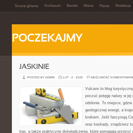
Archiwum
Bartek
Marta
Redakcja
Strona główna
Płonie
POCZEKAJMY
JASKINIE
POSTED BY ADMIN
LUT - 4 - 2026
MOŻLIWOŚĆ KOMENTOWAN
Vulcans to blog turystyczny
poczuć potęgę natury w jej 
odsłonie. To miejsce, gdzie
geologicznej energii, a kra
krokiem. Jeśli fascynują Ci
oraz kaskady, znajdziesz t
tras, a także praktyczne doświadczenia, które pomagają przeżyć 