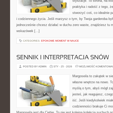
stylizacje. To strona, na któ
praktyka i radość z tego, 
stworzyć coś, co idealnie p
i codziennego życia. Jeśli marzysz o tym, by Twoja garderoba by
jednocześnie chcesz działać w duchu zero waste, znajdziesz tu m
wskazówek […]
CATEGORIES:
EPOKOWE MOMENT W NAUCE
SENNIK I INTERPRETACJA SNÓW
POSTED BY ADMIN
STY - 25 - 2026
MOŻLIWOŚĆ KOMENTOWA
Margoseila to zakątek w si
własne wnętrze na nowo. To
myślą o tym, abyś mógł zaj
jesteś, jak reagujesz, cze
iść. Jeśli kiedykolwiek mia
codzienności brakuje Ci m
Margoseila jest dla Ciebie. To nie jest kolejna kolekcja suchych por