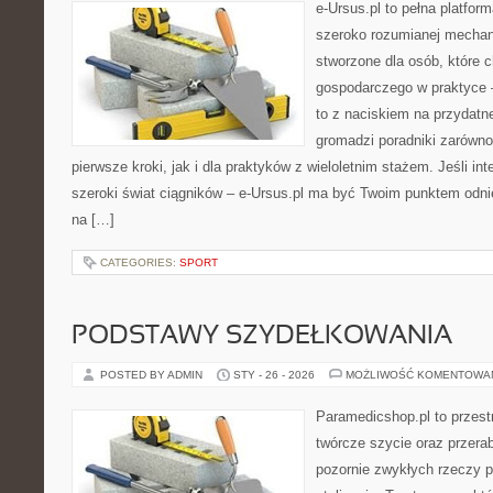
e-Ursus.pl to pełna platfor
szeroko rozumianej mechani
stworzone dla osób, które 
gospodarczego w praktyce 
to z naciskiem na przydatn
gromadzi poradniki zarówno
pierwsze kroki, jak i dla praktyków z wieloletnim stażem. Jeśli int
szeroki świat ciągników – e-Ursus.pl ma być Twoim punktem odni
na […]
CATEGORIES:
SPORT
PODSTAWY SZYDEŁKOWANIA
POSTED BY ADMIN
STY - 26 - 2026
MOŻLIWOŚĆ KOMENTOWA
Paramedicshop.pl to przest
twórcze szycie oraz przerab
pozornie zwykłych rzeczy 