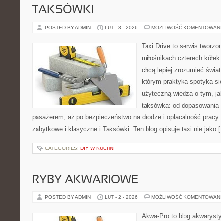
TAKSÓWKI
POSTED BY ADMIN
LUT - 3 - 2026
MOŻLIWOŚĆ KOMENTOWAN
Taxi Drive to serwis tworzo
miłośnikach czterech kółek
chcą lepiej zrozumieć świa
którym praktyka spotyka si
użyteczną wiedzą o tym, j
taksówka: od dopasowania p
pasażerem, aż po bezpieczeństwo na drodze i opłacalność pracy.
zabytkowe i klasyczne i Taksówki. Ten blog opisuje taxi nie jako 
CATEGORIES:
DIY W KUCHNI
RYBY AKWARIOWE
POSTED BY ADMIN
LUT - 2 - 2026
MOŻLIWOŚĆ KOMENTOWAN
Akwa-Pro to blog akwaryst