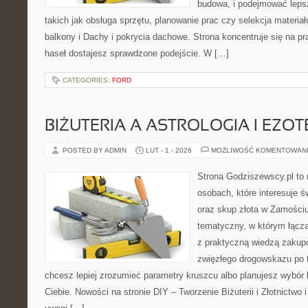
budowa, i podejmować leps
takich jak obsługa sprzętu, planowanie prac czy selekcja materia
balkony i Dachy i pokrycia dachowe. Strona koncentruje się na p
haseł dostajesz sprawdzone podejście. W […]
CATEGORIES:
FORD
BIŻUTERIA A ASTROLOGIA I EZO
POSTED BY ADMIN
LUT - 1 - 2026
MOŻLIWOŚĆ KOMENTOWAN
Strona Godziszewscy.pl to 
osobach, które interesuje ś
oraz skup złota w Zamościu 
tematyczny, w którym łączą
z praktyczną wiedzą zakup
zwięzłego drogowskazu po t
chcesz lepiej zrozumieć parametry kruszcu albo planujesz wybór biż
Ciebie. Nowości na stronie DIY – Tworzenie Biżuterii i Złotnictwo 