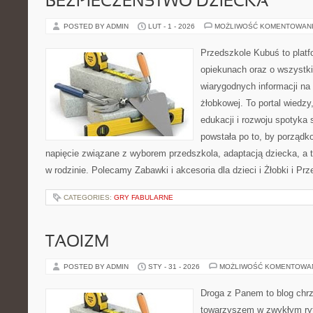
BEZPIECZEŃSTWO DZIECKA
POSTED BY ADMIN
LUT - 1 - 2026
MOŻLIWOŚĆ KOMENTOWAN
Przedszkole Kubuś to plat
opiekunach oraz o wszystki
wiarygodnych informacji na 
żłobkowej. To portal wiedz
edukacji i rozwoju spotyka 
powstała po to, by porządk
napięcie związane z wyborem przedszkola, adaptacją dziecka, a 
w rodzinie. Polecamy Zabawki i akcesoria dla dzieci i Żłobki i P
CATEGORIES:
GRY FABULARNE
TAOIZM
POSTED BY ADMIN
STY - 31 - 2026
MOŻLIWOŚĆ KOMENTOWA
Droga z Panem to blog chrz
towarzyszem w zwykłym ryt