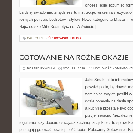
chcesz lepiej rozumieć form
bardziej świadomie, znajdziesz tu instrukcje, wrażenia z użycia 
różnych potrzeb, budżetów i stylów. Nowe kategorie to Masaż i Te
Najczęstsze Mity Kosmetyczne. W świecie […]
CATEGORIES:
ŚRODOWISKO I KLIMAT
GOTOWANIE NA RÓŻNE OKAZJE
POSTED BY ADMIN
STY - 28 - 2026
MOŻLIWOŚĆ KOMENTOWA
JakieSmaki.pl to internetow
powstał po to, by dawać rea
zamieniać zwykłe posiłki w
gdzie pomysły na dania sp
a kuchnia przestaje być obo
przyjemnością. Niezależnie
regularnie, czy dopiero oswajasz kuchnię, znajdziesz tu sprawdzo
pomagają gotować pewniej i jeść lepiej. Polecamy Gotowanie i 