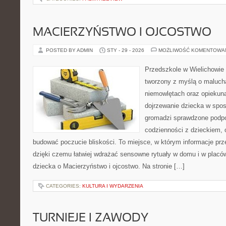
MACIERZYŃSTWO I OJCOSTWO
POSTED BY ADMIN
STY - 29 - 2026
MOŻLIWOŚĆ KOMENTOWA
Przedszkole w Wielichowie 
tworzony z myślą o maluch
niemowlętach oraz opiekuna
dojrzewanie dziecka w spos
gromadzi sprawdzone podp
codzienności z dzieckiem, o
budować poczucie bliskości. To miejsce, w którym informacje prze
dzięki czemu łatwiej wdrażać sensowne rytuały w domu i w placó
dziecka o Macierzyństwo i ojcostwo. Na stronie […]
CATEGORIES:
KULTURA I WYDARZENIA
TURNIEJE I ZAWODY