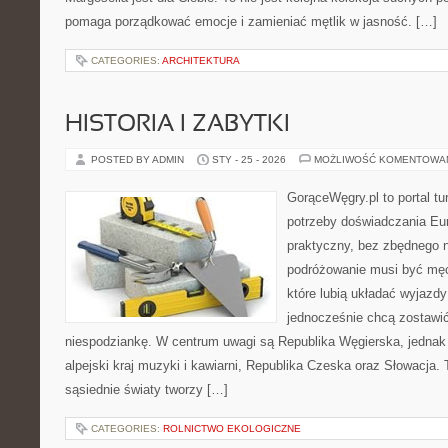
pomaga porządkować emocje i zamieniać mętlik w jasność. […]
CATEGORIES:
ARCHITEKTURA
HISTORIA I ZABYTKI
POSTED BY ADMIN
STY - 25 - 2026
MOŻLIWOŚĆ KOMENTOWA
GorąceWęgry.pl to portal tu
potrzeby doświadczania Eu
praktyczny, bez zbędnego n
podróżowanie musi być męc
które lubią układać wyjazdy
jednocześnie chcą zostawić
niespodziankę. W centrum uwagi są Republika Węgierska, jednak n
alpejski kraj muzyki i kawiarni, Republika Czeska oraz Słowacja. 
sąsiednie światy tworzy […]
CATEGORIES:
ROLNICTWO EKOLOGICZNE