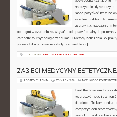
poświęcona kształceniu – m
nauczyciele, dyrektorzy, st
mogą pozyskać rzetelne op
szkolnej praktyki. To serwi
usprawniać nauczanie, inte
pomagać w szukaniu rozwiązań – od spraw formalnych po tematy
kategorie to Psychologia w edukacji i Metody nauczania. W praktyc
przewodnika po świecie szkoły. Zamiast teorii […]
CATEGORIES:
BIELIZNA I STROJE KĄPIELOWE
ZABIEGI MEDYCYNY ESTETYCZNE
POSTED BY ADMIN
STY - 28 - 2026
MOŻLIWOŚĆ KOMENTOWA
Beat the boredom to przest
rozproszyć nudę i zamienić
dla siebie. To kompendium
kompozycjach aromatycznyc
paznokci. Jeśli szukasz k