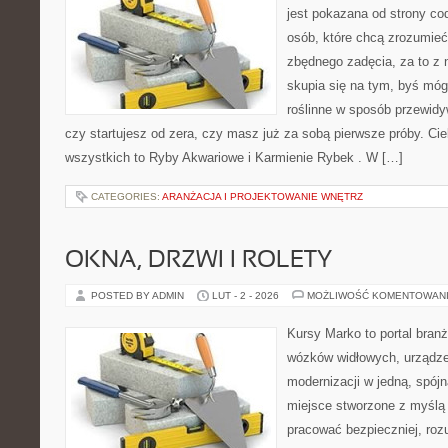
jest pokazana od strony cod
osób, które chcą zrozumieć
zbędnego zadęcia, za to z 
skupia się na tym, byś móg
roślinne w sposób przewidyw
czy startujesz od zera, czy masz już za sobą pierwsze próby. Cie
wszystkich to Ryby Akwariowe i Karmienie Rybek . W […]
CATEGORIES:
ARANŻACJA I PROJEKTOWANIE WNĘTRZ
OKNA, DRZWI I ROLETY
POSTED BY ADMIN
LUT - 2 - 2026
MOŻLIWOŚĆ KOMENTOWAN
Kursy Marko to portal branż
wózków widłowych, urządze
modernizacji w jedną, spójn
miejsce stworzone z myślą 
pracować bezpieczniej, roz