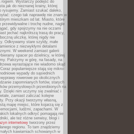
a rogiem. Wystarczy podejść do
ta jak do nieznanej krainy, której
o rysujemy. Zamiast szukać daleko,
ytać: czego tak naprawdę nie znam w
tórym mieszkam od lat. Miasto, które
 przewidywalne i trochę nudne, nagle
ągać, gdy spojrzymy na nie oczami
iast jechać najkrótszą trasą do pracy,
oczną uliczkę, której nigdy nie
y. Odkrywamy stare szyldy, małe
amienice z niezwykłymi detalami
cznymi. W weekend zamiast galerii
bieramy spacer po dzielnicy, w której
my. Patrzymy w górę, na fasady, na
 drzewa wyrastające nie wiadomo skąd
Coraz popularniejsze stają się mikro-
dnodniowe wypady do sąsiednich
 wyprawy rowerowe po okolicznych
dzanie zapomnianych fortów, starych
rków przemysłowych przerobionych na
ry. Dzięki nim uczymy się zwalniać i
etale, zamiast zaliczać kolejne
isty. Przy okazji tworzymy własną,
stą mapę miejsc, które kojarzą się z
 emocjami, ludźmi, zapachami. W
akich lokalnych odkryć pomagają nie
niki, ale też różne serwisy, blogi i
zyn internetowy
tworzony przez
danego regionu. To tam znajdziemy
 małych kawiarniach schowanych w