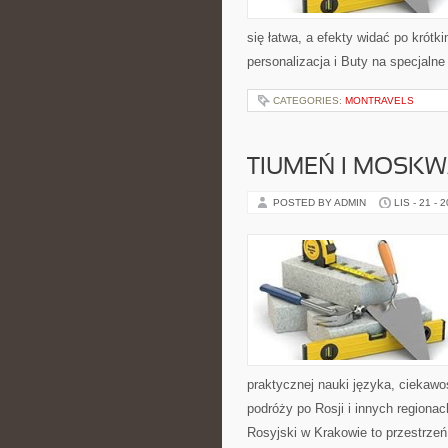
się łatwa, a efekty widać po krótki
personalizacja i Buty na specjalne
CATEGORIES:
MONTRAVELS
TIUMEŃ I MOSK
POSTED BY ADMIN
LIS - 21 - 
praktycznej nauki języka, ciekaw
podróży po Rosji i innych regiona
Rosyjski w Krakowie to przestrzeń