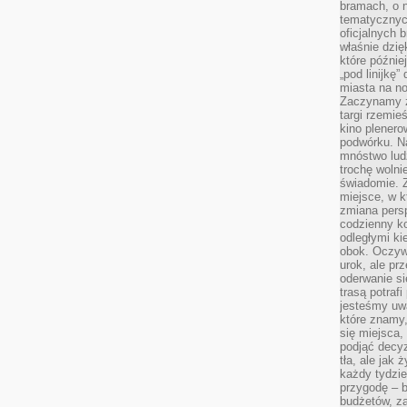
bramach, o 
tematycznyc
oficjalnych 
właśnie dzię
które późnie
„pod linijkę
miasta na n
Zaczynamy z
targi rzemie
kino plener
podwórku. Na
mnóstwo lud
trochę wolnie
świadomie. Z
miejsce, w k
zmiana pers
codzienny ko
odległymi ki
obok. Oczywi
urok, ale p
oderwanie si
trasą potrafi
jesteśmy uwa
które znamy,
się miejsca,
podjąć decyz
tła, ale jak
każdy tydzie
przygodę – b
budżetów, z