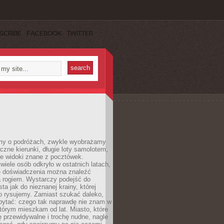
SCRIBE
FACEBOOK
TWITTER
my o podróżach, zwykle wyobrażamy
czne kierunki, długie loty samolotem,
ne widoki znane z pocztówek.
ele osób odkryło w ostatnich latach,
e doświadczenia można znaleźć
a rogiem. Wystarczy podejść do
ta jak do nieznanej krainy, której
o rysujemy. Zamiast szukać daleko,
ytać: czego tak naprawdę nie znam w
tórym mieszkam od lat. Miasto, które
 przewidywalne i trochę nudne, nagle