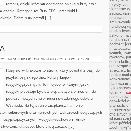
zaczyna wci
tematu, dzięki któremu codzienna opieka o buty staje
turysty. Zam
skręcamy w b
m czasie. Kategorie to: Buty DIY – przeróbki i
zauważaliśm
pracownie, k
 okazje. Dobre buty potrafi […]
architektoni
handlowej wy
rzadko bywa
balkony, na
na dachach. 
podróże: je
WA
miasteczek,
wsiach, zwie
dworców, pa
TIUMEŃ
2025
MOŻLIWOŚĆ KOMENTOWANIA
ZOSTAŁA WYŁĄCZONA
centra kultu
I
MOSKWA
dostrzegać d
Rosyjski w Krakowie to strona, który powstał z pasji do
atrakcje z l
bardzo osobi
języka rosyjskiego oraz kultury krajów
konkretnymi
planowaniu t
rosyjskojęzycznych. To miejsce, w którym język
tylko przewod
rosyjski przestaje być barierą, a staje się mostem do
lokalny
maga
pasjonatów 
podróży, nowych znajomości i świadomego odbioru
opowieści o
Wschodu. Na tej stronie znajdziesz harmonię
bramach, o 
tematycznyc
ostek kulturowych oraz konkretnych wskazówek dotyczących
oficjalnych 
właśnie dzię
ch rosyjskojęzycznych. Rosyjskiwkrakowie i Tomsk.
które późnie
 stworzona dla osób, które chcą zacząć […]
„pod linijkę