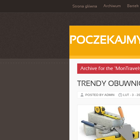
Archiwum
Bartek
Strona główna
POCZEKAJM
Archive for the ‘MonTravel
TRENDY OBUWNI
POSTED BY ADMIN
LUT - 3 - 2