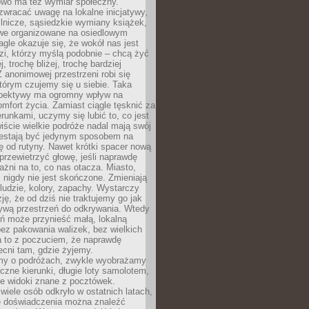
owo ma też wymiar społeczny.
wracać uwagę na lokalne inicjatywy,
ślnicze, sąsiedzkie wymiany książek,
owe organizowane na osiedlowym
gle okazuje się, że wokół nas jest
zi, którzy myślą podobnie – chcą żyć
j, trochę bliżej, trochę bardziej
 anonimowej przestrzeni robi się
tórym czujemy się u siebie. Taka
pektywy ma ogromny wpływ na
mfort życia. Zamiast ciągle tęsknić za
erunkami, uczymy się lubić to, co jest
ście wielkie podróże nadal mają swój
rzestają być jedynym sposobem na
ę od rutyny. Nawet krótki spacer nową
 przewietrzyć głowę, jeśli naprawdę
żni na to, co nas otacza. Miasto,
 nigdy nie jest skończone. Zmieniają
 ludzie, kolory, zapachy. Wystarczy
ję, że od dziś nie traktujemy go jak
 żywą przestrzeń do odkrywania. Wtedy
ń może przynieść małą, lokalną
ez pakowania walizek, bez wielkich
a to z poczuciem, że naprawdę
cni tam, gdzie żyjemy.
my o podróżach, zwykle wyobrażamy
czne kierunki, długie loty samolotem,
ne widoki znane z pocztówek.
ele osób odkryło w ostatnich latach,
e doświadczenia można znaleźć