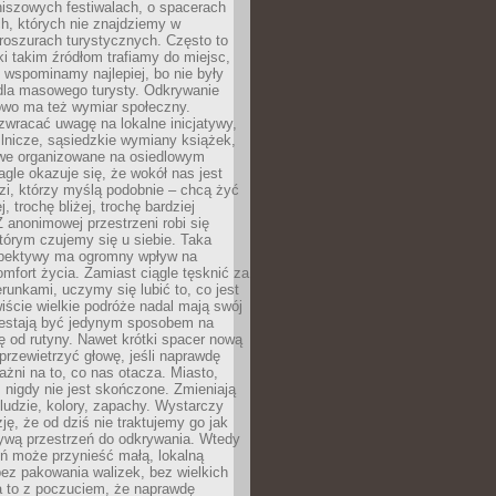
niszowych festiwalach, o spacerach
h, których nie znajdziemy w
broszurach turystycznych. Często to
ki takim źródłom trafiamy do miejsc,
j wspominamy najlepiej, bo nie były
” dla masowego turysty. Odkrywanie
owo ma też wymiar społeczny.
wracać uwagę na lokalne inicjatywy,
ślnicze, sąsiedzkie wymiany książek,
owe organizowane na osiedlowym
gle okazuje się, że wokół nas jest
zi, którzy myślą podobnie – chcą żyć
j, trochę bliżej, trochę bardziej
 anonimowej przestrzeni robi się
tórym czujemy się u siebie. Taka
pektywy ma ogromny wpływ na
mfort życia. Zamiast ciągle tęsknić za
erunkami, uczymy się lubić to, co jest
ście wielkie podróże nadal mają swój
rzestają być jedynym sposobem na
ę od rutyny. Nawet krótki spacer nową
 przewietrzyć głowę, jeśli naprawdę
żni na to, co nas otacza. Miasto,
 nigdy nie jest skończone. Zmieniają
 ludzie, kolory, zapachy. Wystarczy
ję, że od dziś nie traktujemy go jak
 żywą przestrzeń do odkrywania. Wtedy
ń może przynieść małą, lokalną
ez pakowania walizek, bez wielkich
a to z poczuciem, że naprawdę