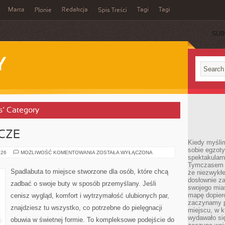
Marta
Redakcja
Tagi
Tagi
Płonie
Spis Treści
SUB
Y
s’ Category
CZE
Kiedy myśli
sobie egzoty
TRENDY
026
MOŻLIWOŚĆ KOMENTOWANIA
ZOSTAŁA WYŁĄCZONA
spektakular
OBUWNICZE
Tymczasem wi
Spadlabuta to miejsce stworzone dla osób, które chcą
że niezwykł
dosłownie z
zadbać o swoje buty w sposób przemyślany. Jeśli
swojego mias
mapę dopier
cenisz wygląd, komfort i wytrzymałość ulubionych par,
zaczynamy p
znajdziesz tu wszystko, co potrzebne do pielęgnacji
miejscu, w k
wydawało się
obuwia w świetnej formie. To kompleksowe podejście do