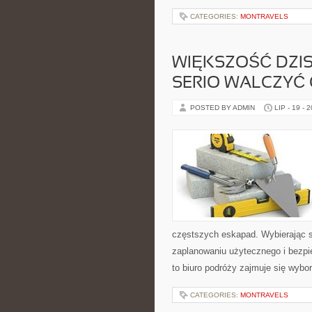
CATEGORIES:
MONTRAVELS
WIĘKSZOŚĆ DZIS
SERIO WALCZYĆ
POSTED BY ADMIN
LIP - 19 - 
częstszych eskapad. Wybierając s
zaplanowaniu użytecznego i bezpi
to biuro podróży zajmuje się wyb
CATEGORIES:
MONTRAVELS