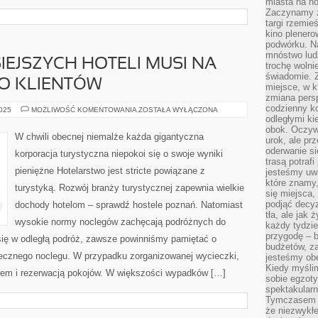
miasta na n
Zaczynamy z
targi rzemie
kino plener
podwórku. Na
mnóstwo lud
IEJSZYCH HOTELI MUSI NA
trochę wolnie
świadomie. Z
 O KLIENTÓW
miejsce, w k
zmiana pers
codzienny ko
WIĘKSZOŚĆ
2025
MOŻLIWOŚĆ KOMENTOWANIA
ZOSTAŁA WYŁĄCZONA
DZISIEJSZYCH
odległymi ki
HOTELI
obok. Oczywi
MUSI
W chwili obecnej niemalże każda gigantyczna
urok, ale p
NA
SERIO
oderwanie si
korporacja turystyczna niepokoi się o swoje wyniki
WALCZYĆ
trasą potrafi
O
pieniężne Hotelarstwo jest stricte powiązane z
jesteśmy uwa
KLIENTÓW
które znamy,
turystyką. Rozwój branży turystycznej zapewnia wielkie
się miejsca,
podjąć decyz
dochody hotelom – sprawdź hostele poznań. Natomiast
tła, ale jak
wysokie normy noclegów zachęcają podróżnych do
każdy tydzie
przygodę – b
ię w odległą podróż, zawsze powinniśmy pamiętać o
budżetów, z
ecznego noclegu. W przypadku zorganizowanej wycieczki,
jesteśmy obe
Kiedy myśli
orem i rezerwacją pokojów. W większości wypadków […]
sobie egzoty
spektakular
Tymczasem wi
że niezwykł