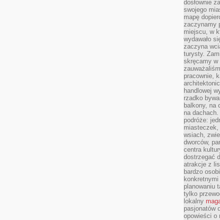
dosłownie z
swojego mias
mapę dopier
zaczynamy p
miejscu, w k
wydawało się
zaczyna wci
turysty. Zam
skręcamy w b
zauważaliśm
pracownie, k
architektoni
handlowej wy
rzadko bywa
balkony, na
na dachach. 
podróże: je
miasteczek,
wsiach, zwie
dworców, pa
centra kultu
dostrzegać d
atrakcje z l
bardzo osobi
konkretnymi
planowaniu t
tylko przewod
lokalny
maga
pasjonatów 
opowieści o