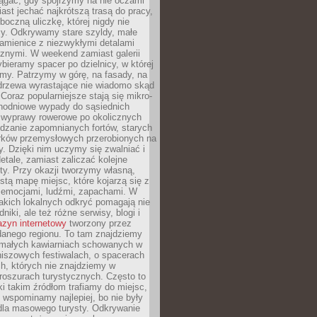
ągać, gdy spojrzymy na nie oczami
iast jechać najkrótszą trasą do pracy,
oczną uliczkę, której nigdy nie
y. Odkrywamy stare szyldy, małe
amienice z niezwykłymi detalami
cznymi. W weekend zamiast galerii
bieramy spacer po dzielnicy, w której
my. Patrzymy w górę, na fasady, na
 drzewa wyrastające nie wiadomo skąd
Coraz popularniejsze stają się mikro-
dnodniowe wypady do sąsiednich
 wyprawy rowerowe po okolicznych
dzanie zapomnianych fortów, starych
rków przemysłowych przerobionych na
ry. Dzięki nim uczymy się zwalniać i
etale, zamiast zaliczać kolejne
isty. Przy okazji tworzymy własną,
stą mapę miejsc, które kojarzą się z
 emocjami, ludźmi, zapachami. W
akich lokalnych odkryć pomagają nie
niki, ale też różne serwisy, blogi i
zyn internetowy
tworzony przez
danego regionu. To tam znajdziemy
 małych kawiarniach schowanych w
niszowych festiwalach, o spacerach
h, których nie znajdziemy w
broszurach turystycznych. Często to
ki takim źródłom trafiamy do miejsc,
j wspominamy najlepiej, bo nie były
” dla masowego turysty. Odkrywanie