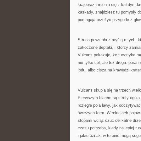
krajobraz zmienia się z każdym kr
kaskady, znajdziesz tu pomysły do
pomagają przeżyć przygodę z gło
Strona powstała z myślą o tych, k
zatłoczone deptaki, i którzy zami
Vulcans pokazuje, że turystyka m
nie tylko cel, ale też droga: pora
lodu, albo cisza na krawędzi krate
Vulcans skupia się na trzech wielk
Pierwszym filarem są strefy ognia. 
rozległe pola lawy, jak odczytywać
świeżych form. W relacjach pojawi
stopami wciąż czuć delikatne drże
czasu potrzeba, kiedy najlepiej r
i jakie oznaki w terenie mogą sug