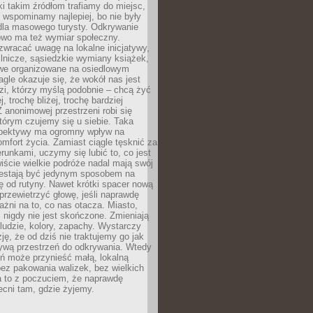
ki takim źródłom trafiamy do miejsc,
j wspominamy najlepiej, bo nie były
” dla masowego turysty. Odkrywanie
owo ma też wymiar społeczny.
wracać uwagę na lokalne inicjatywy,
ślnicze, sąsiedzkie wymiany książek,
owe organizowane na osiedlowym
gle okazuje się, że wokół nas jest
zi, którzy myślą podobnie – chcą żyć
j, trochę bliżej, trochę bardziej
 anonimowej przestrzeni robi się
tórym czujemy się u siebie. Taka
pektywy ma ogromny wpływ na
mfort życia. Zamiast ciągle tęsknić za
erunkami, uczymy się lubić to, co jest
ście wielkie podróże nadal mają swój
rzestają być jedynym sposobem na
ę od rutyny. Nawet krótki spacer nową
 przewietrzyć głowę, jeśli naprawdę
żni na to, co nas otacza. Miasto,
 nigdy nie jest skończone. Zmieniają
 ludzie, kolory, zapachy. Wystarczy
ję, że od dziś nie traktujemy go jak
 żywą przestrzeń do odkrywania. Wtedy
ń może przynieść małą, lokalną
ez pakowania walizek, bez wielkich
a to z poczuciem, że naprawdę
cni tam, gdzie żyjemy.