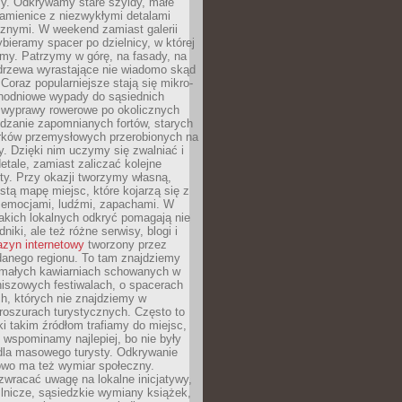
y. Odkrywamy stare szyldy, małe
amienice z niezwykłymi detalami
cznymi. W weekend zamiast galerii
bieramy spacer po dzielnicy, w której
my. Patrzymy w górę, na fasady, na
 drzewa wyrastające nie wiadomo skąd
Coraz popularniejsze stają się mikro-
dnodniowe wypady do sąsiednich
 wyprawy rowerowe po okolicznych
dzanie zapomnianych fortów, starych
rków przemysłowych przerobionych na
ry. Dzięki nim uczymy się zwalniać i
etale, zamiast zaliczać kolejne
isty. Przy okazji tworzymy własną,
stą mapę miejsc, które kojarzą się z
 emocjami, ludźmi, zapachami. W
akich lokalnych odkryć pomagają nie
niki, ale też różne serwisy, blogi i
zyn internetowy
tworzony przez
danego regionu. To tam znajdziemy
 małych kawiarniach schowanych w
niszowych festiwalach, o spacerach
h, których nie znajdziemy w
broszurach turystycznych. Często to
ki takim źródłom trafiamy do miejsc,
j wspominamy najlepiej, bo nie były
” dla masowego turysty. Odkrywanie
owo ma też wymiar społeczny.
wracać uwagę na lokalne inicjatywy,
ślnicze, sąsiedzkie wymiany książek,