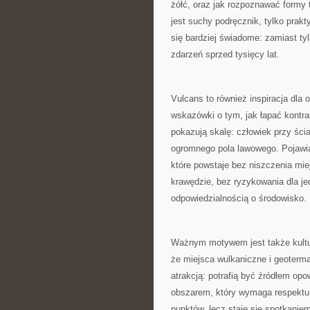
żółć, oraz jak rozpoznawać formy 
jest suchy podręcznik, tylko prak
się bardziej świadome: zamiast ty
zdarzeń sprzed tysięcy lat.
Vulcans to również inspiracja dla o
wskazówki o tym, jak łapać kontras
pokazują skalę: człowiek przy ści
ogromnego pola lawowego. Pojawiaj
które powstaje bez niszczenia mi
krawędzie, bez ryzykowania dla je
odpowiedzialnością o środowisko.
Ważnym motywem jest także kultura
że miejsca wulkaniczne i geoterma
atrakcją: potrafią być źródłem op
obszarem, który wymaga respektu.
punktów, lecz staje się spotkanie