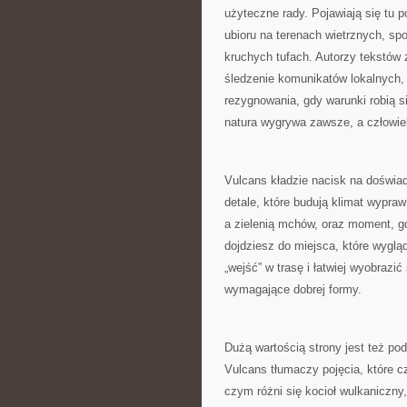
użyteczne rady. Pojawiają się tu 
ubioru na terenach wietrznych, s
kruchych tufach. Autorzy tekstów
śledzenie komunikatów lokalnych, 
rezygnowania, gdy warunki robią s
natura wygrywa zawsze, a człowi
Vulcans kładzie nacisk na doświadc
detale, które budują klimat wypra
a zielenią mchów, oraz moment, g
dojdziesz do miejsca, które wyglą
„wejść” w trasę i łatwiej wyobrazi
wymagające dobrej formy.
Dużą wartością strony jest też po
Vulcans tłumaczy pojęcia, które c
czym różni się kocioł wulkaniczny