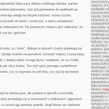
zaczynamy p
podpowiedzi dotyczące doboru solidnego obuwia, warstw
miejscu, w k
wydawało się
posobów pakowania, oraz przygotowania do wędrówek po
zaczyna wci
 zwracają uwagę na bezpieczeństwo: ocenę ryzyka,
turysty. Zam
skręcamy w b
szacunek do barier i oznaczeń, a także umiejętność
zauważaliśm
ię niebezpieczne. Na pierwszym miejscu jest założenie, że
pracownie, k
architektoni
ek ma być gościem.
handlowej wy
rzadko bywa
balkony, na
na dachach. 
zenie „tu i teraz”, dlatego w opisach często pojawiają się
podróże: je
miasteczek,
w: dźwięk kroków na pumeksie, kontrast między czarną lawą
wsiach, zwie
dy z daleka widać smugę dymu i wiadomo, że za chwilę
dworców, pa
centra kultu
da jak obca kraina. Ten styl opisu pomaga czytelnikowi
dostrzegać d
atrakcje z l
ć sobie, czy to wyprawa na pół dnia, czy raczej wyzwanie
bardzo osobi
konkretnymi
planowaniu t
tylko przewod
lokalny
maga
pasjonatów 
dejście edukacyjne, ale podane w sposób zrozumiały.
opowieści o
zęsto przewijają się w rozmowach o wulkanach i gejzerach:
bramach, o 
tematycznyc
, co oznaczają warstwy popiołu, skąd bierze się siarkowa
oficjalnych 