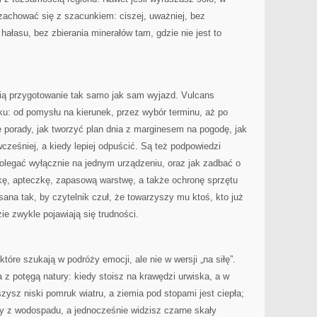
 zachować się z szacunkiem: ciszej, uważniej, bez
ałasu, bez zbierania minerałów tam, gdzie nie jest to
lubią przygotowanie tak samo jak sam wyjazd. Vulcans
u: od pomysłu na kierunek, przez wybór terminu, aż po
ę porady, jak tworzyć plan dnia z marginesem na pogodę, jak
wcześniej, a kiedy lepiej odpuścić. Są też podpowiedzi
polegać wyłącznie na jednym urządzeniu, oraz jak zadbać o
kę, apteczkę, zapasową warstwę, a także ochronę sprzętu
sana tak, by czytelnik czuł, że towarzyszy mu ktoś, kto już
ie zwykle pojawiają się trudności.
tóre szukają w podróży emocji, ale nie w wersji „na siłę”.
z potęgą natury: kiedy stoisz na krawędzi urwiska, a w
yszysz niski pomruk wiatru, a ziemia pod stopami jest ciepła;
ły z wodospadu, a jednocześnie widzisz czarne skały