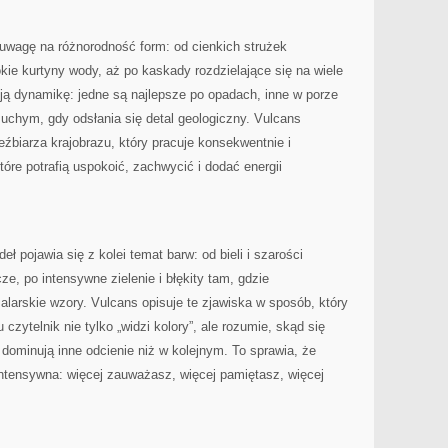
uwagę na różnorodność form: od cienkich strużek
kie kurtyny wody, aż po kaskady rozdzielające się na wiele
ją dynamikę: jedne są najlepsze po opadach, inne w porze
suchym, gdy odsłania się detal geologiczny. Vulcans
źbiarza krajobrazu, który pracuje konsekwentnie i
które potrafią uspokoić, zachwycić i dodać energii
ł pojawia się z kolei temat barw: od bieli i szarości
ze, po intensywne zielenie i błękity tam, gdzie
larskie wzory. Vulcans opisuje te zjawiska w sposób, który
czytelnik nie tylko „widzi kolory”, ale rozumie, skąd się
 dominują inne odcienie niż w kolejnym. To sprawia, że
intensywna: więcej zauważasz, więcej pamiętasz, więcej