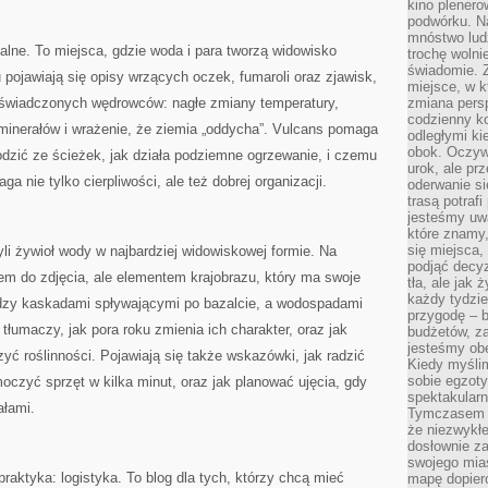
kino plener
podwórku. Na
mnóstwo lud
malne. To miejsca, gdzie woda i para tworzą widowisko
trochę wolnie
świadomie. Z
 pojawiają się opisy wrzących oczek, fumaroli oraz zjawisk,
miejsce, w k
oświadczonych wędrowców: nagłe zmiany temperatury,
zmiana pers
codzienny ko
minerałów i wrażenie, że ziemia „oddycha”. Vulcans pomaga
odległymi ki
obok. Oczywi
dzić ze ścieżek, jak działa podziemne ogrzewanie, i czemu
urok, ale p
a nie tylko cierpliwości, ale też dobrej organizacji.
oderwanie si
trasą potrafi
jesteśmy uwa
które znamy,
się miejsca,
li żywioł wody w najbardziej widowiskowej formie. Na
podjąć decyz
łem do zdjęcia, ale elementem krajobrazu, który ma swoje
tła, ale jak
każdy tydzie
ędzy kaskadami spływającymi po bazalcie, a wodospadami
przygodę – b
łumaczy, jak pora roku zmienia ich charakter, oraz jak
budżetów, z
jesteśmy obe
zyć roślinności. Pojawiają się także wskazówki, jak radzić
Kiedy myśli
sobie egzoty
moczyć sprzęt w kilka minut, oraz jak planować ujęcia, gdy
spektakular
ałami.
Tymczasem wi
że niezwykł
dosłownie z
swojego mias
ktyka: logistyka. To blog dla tych, którzy chcą mieć
mapę dopier