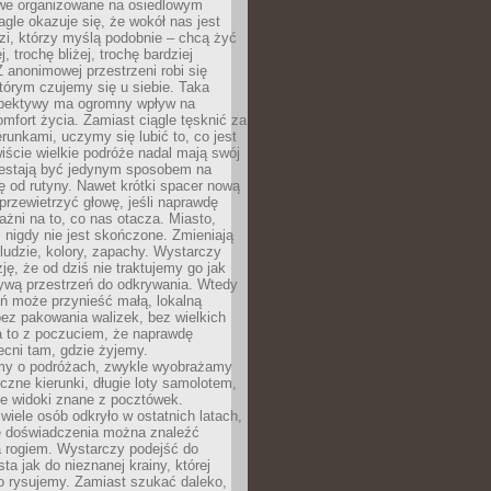
owe organizowane na osiedlowym
gle okazuje się, że wokół nas jest
zi, którzy myślą podobnie – chcą żyć
j, trochę bliżej, trochę bardziej
 anonimowej przestrzeni robi się
tórym czujemy się u siebie. Taka
pektywy ma ogromny wpływ na
mfort życia. Zamiast ciągle tęsknić za
erunkami, uczymy się lubić to, co jest
ście wielkie podróże nadal mają swój
rzestają być jedynym sposobem na
ę od rutyny. Nawet krótki spacer nową
 przewietrzyć głowę, jeśli naprawdę
żni na to, co nas otacza. Miasto,
 nigdy nie jest skończone. Zmieniają
 ludzie, kolory, zapachy. Wystarczy
ję, że od dziś nie traktujemy go jak
 żywą przestrzeń do odkrywania. Wtedy
ń może przynieść małą, lokalną
ez pakowania walizek, bez wielkich
a to z poczuciem, że naprawdę
cni tam, gdzie żyjemy.
my o podróżach, zwykle wyobrażamy
czne kierunki, długie loty samolotem,
ne widoki znane z pocztówek.
ele osób odkryło w ostatnich latach,
e doświadczenia można znaleźć
a rogiem. Wystarczy podejść do
ta jak do nieznanej krainy, której
o rysujemy. Zamiast szukać daleko,