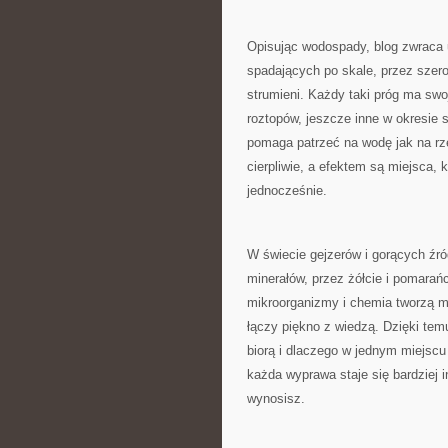
Opisując wodospady, blog zwraca 
spadających po skale, przez szero
strumieni. Każdy taki próg ma swo
roztopów, jeszcze inne w okresie 
pomaga patrzeć na wodę jak na rze
cierpliwie, a efektem są miejsca, 
jednocześnie.
W świecie gejzerów i gorących źróde
minerałów, przez żółcie i pomarańc
mikroorganizmy i chemia tworzą ma
łączy piękno z wiedzą. Dzięki temu 
biorą i dlaczego w jednym miejscu
każda wyprawa staje się bardziej 
wynosisz.