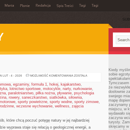
Marta
Redakcja
Tagi
Tagi
Płonie
Spis Treści
SUB
Y
Kiedy myśli
sobie egzoty
JASKINIE
 LUT - 4 - 2026
MOŻLIWOŚĆ KOMENTOWANIA
ZOSTAŁA
spektakular
Tymczasem wi
domowa
,
egzaminy
,
formuła 1
,
hokej
,
kajakarstwo
,
że niezwykł
styka
,
lotnictwo sportowe
,
motocykle
,
narty
,
nurkowanie
,
dosłownie z
czna
,
paralotniarstwo
,
piłka nożna
,
pływanie
,
psychologia
swojego mias
zina
,
rowery
,
saneczkarstwo
,
siatkówka
,
siłownia
,
mapę dopier
 motorowe
,
sporty powietrzne
,
sporty wodne
,
sporty zimowe
,
zaczynamy p
 rodzinne
,
wczesne wychowanie
,
wellness
,
zajęcia
miejscu, w k
wydawało się
zaczyna wci
ób, które chcą poczuć potęgę natury w jej najbardziej
turysty. Zam
skręcamy w b
zie wyprawa staje się relacją o geologicznej energii, a