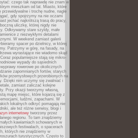
ytać: czego tak naprawdę nie znam w
tórym mieszkam od lat. Miasto, które
 przewidywalne i trochę nudne, nagle
ągać, gdy spojrzymy na nie oczami
iast jechać najkrótszą trasą do pracy,
oczną uliczkę, której nigdy nie
y. Odkrywamy stare szyldy, małe
amienice z niezwykłymi detalami
cznymi. W weekend zamiast galerii
bieramy spacer po dzielnicy, w której
my. Patrzymy w górę, na fasady, na
 drzewa wyrastające nie wiadomo skąd
Coraz popularniejsze stają się mikro-
dnodniowe wypady do sąsiednich
 wyprawy rowerowe po okolicznych
dzanie zapomnianych fortów, starych
rków przemysłowych przerobionych na
ry. Dzięki nim uczymy się zwalniać i
etale, zamiast zaliczać kolejne
isty. Przy okazji tworzymy własną,
stą mapę miejsc, które kojarzą się z
 emocjami, ludźmi, zapachami. W
akich lokalnych odkryć pomagają nie
niki, ale też różne serwisy, blogi i
zyn internetowy
tworzony przez
danego regionu. To tam znajdziemy
 małych kawiarniach schowanych w
niszowych festiwalach, o spacerach
h, których nie znajdziemy w
broszurach turystycznych. Często to