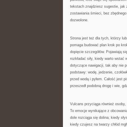
tekstach znajdziesz sugestie, jak
zostawiania śmieci, bez zbędnego h
dozwolone.
Strona jest też dla tych, którzy 
pomaga budować plan krok po krok
dopięcie szczegółów. Pojawiają si
rozkładać siły, kiedy warto wstać 
dotyczące nawigacji, tak aby nie 
podstawy: wodę, jedzenie, czołów
przed wodą i pyłem. Całość jest pi
przeszedł podobną drogę i wie, gdz
Vulcans przyciąga również osoby, k
To emocje wynikające z obcowania 
dole rozciąga się dolina; kiedy sł
kiedy czujesz na twarzy chłód mg