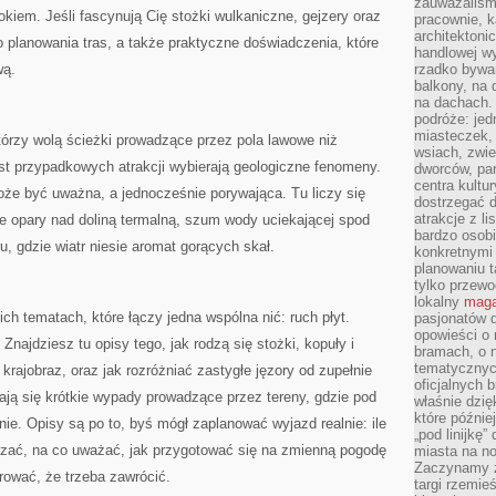
zauważaliśm
okiem. Jeśli fascynują Cię stożki wulkaniczne, gejzery oraz
pracownie, k
architektoni
 planowania tras, a także praktyczne doświadczenia, które
handlowej wy
wą.
rzadko bywa
balkony, na
na dachach. 
podróże: je
miasteczek,
tórzy wolą ścieżki prowadzące przez pola lawowe niż
wsiach, zwie
ast przypadkowych atrakcji wybierają geologiczne fenomeny.
dworców, pa
centra kultu
oże być uważna, a jednocześnie porywająca. Tu liczy się
dostrzegać d
atrakcje z l
nne opary nad doliną termalną, szum wody uciekającej spod
bardzo osobi
ru, gdzie wiatr niesie aromat gorących skał.
konkretnymi
planowaniu t
tylko przewod
lokalny
maga
ich tematach, które łączy jedna wspólna nić: ruch płyt.
pasjonatów 
opowieści o
Znajdziesz tu opisy tego, jak rodzą się stożki, kopuły i
bramach, o 
tematycznyc
 krajobraz, oraz jak rozróżniać zastygłe jęzory od zupełnie
oficjalnych 
ają się krótkie wypady prowadzące przez tereny, gdzie pod
właśnie dzię
które późnie
nie. Opisy są po to, byś mógł zaplanować wyjazd realnie: ile
„pod linijkę
uszać, na co uważać, jak przygotować się na zmienną pogodę
miasta na n
Zaczynamy z
erować, że trzeba zawrócić.
targi rzemie