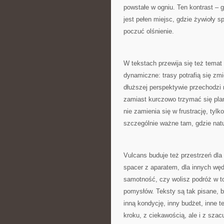
powstałe w ogniu. Ten kontrast – g
jest pełen miejsc, gdzie żywioły 
poczuć olśnienie.
W tekstach przewija się też temat
dynamiczne: trasy potrafią się zmi
dłuższej perspektywie przechodzi
zamiast kurczowo trzymać się plan
nie zamienia się w frustrację, tylk
szczególnie ważne tam, gdzie nat
Vulcans buduje też przestrzeń dla
spacer z aparatem, dla innych węd
samotność, czy wolisz podróż w t
pomysłów. Teksty są tak pisane, by
inną kondycję, inny budżet, inne
kroku, z ciekawością, ale i z szac