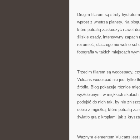
Drugim filarem są strefy hydroter
wprost z wnętrza planety. Na blogu
które potrafią zaskoczyć nawet d
śliskie osady, intensywny zapach 
rozumieć, dlaczego nie wolno scho
fotografia w takich miejscach wymag
Trzecim filarem są wodospady, czy
Vulcans wodospad nie jest tylko t
źródło. Blog pokazuje różnice mi
wyżłobionymi w miękkich skałach, t
podejść do nich tak, by nie zniszc
sobie z mgiełką, które potrafią za
światło gra z kroplami jak z kryszt
Ważnym elementem Vulcans jest pra