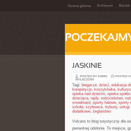
Archiwum
Bartek
Strona główna
POCZEKAJM
JASKINIE
POSTED BY ADMIN
POSTED ON
WYŁĄCZONA
Tagi:
biegacze
,
dzieci
,
edukacja 
korepetycje
,
koszykówka
,
kultury
opieka nad dziećmi
,
opieka społe
dziecięca
,
rajdy
,
rodzicielstwo
,
rod
snowboard
,
sporty halowe
,
sporty
szkoła
,
szybowce
,
trybuny
,
usługi
dodatkowe
,
żeglarstwo
Vulcans to blog turystyczny dla os
pierwotnej odsłonie. To miejsce, gd