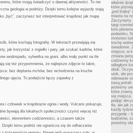
terenu, które mogą świadczyć o dawnej aktywności. To nie
właśnie dzię
które późnie
tyczna geologia w podróży. Dzięki temu kolejne wyjazdy stają
„pod linijkę
miasta na n
lko „być”, zaczynasz też interpretować krajobraz jak mapę
Zaczynamy z
targi rzemie
kino plener
podwórku. Na
mnóstwo lud
sób, które kochają fotografię. W tekstach przewijają się
trochę wolnie
świadomie. Z
ty, jak korzystać z mgiełki i pary, jak szukać kadrów, które
miejsce, w k
zmiana pers
anie wodospadu, sylwetka na grani, albo mały punkt na tle
codzienny ko
ą się też przypomnienia, że najlepsze zdjęcie to takie,
odległymi ki
obok. Oczywi
ejsca: bez deptania mchów, bez wchodzenia na kruche
urok, ale p
dnego ujęcia. To podejście łączy zajawkę z
oderwanie si
trasą potrafi
jesteśmy uwa
które znamy,
się miejsca,
podjąć decyz
 i człowiek w krajobrazie ognia i wody. Vulcans pokazuje,
tła, ale jak
każdy tydzie
lne bywają dla lokalnych społeczności czymś więcej niż
przygodę – b
owieści, elementem codzienności, a czasem także
budżetów, z
jesteśmy obe
 Dzięki temu podróż nie ogranicza się do odhaczania
m z tożsamością regionu. Nawet jeśli wyruszasz solo, w