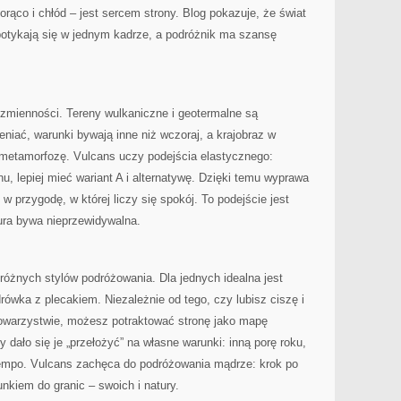
orąco i chłód – jest sercem strony. Blog pokazuje, że świat
spotykają się w jednym kadrze, a podróżnik ma szansę
 zmienności. Tereny wulkaniczne i geotermalne są
eniać, warunki bywają inne niż wczoraj, a krajobraz w
 metamorfozę. Vulcans uczy podejścia elastycznego:
u, lepiej mieć wariant A i alternatywę. Dzięki temu wyprawa
o w przygodę, w której liczy się spokój. To podejście jest
ura bywa nieprzewidywalna.
 różnych stylów podróżowania. Dla jednych idealna jest
rówka z plecakiem. Niezależnie od tego, czy lubisz ciszę i
owarzystwie, możesz potraktować stronę jako mapę
 dało się je „przełożyć” na własne warunki: inną porę roku,
 tempo. Vulcans zachęca do podróżowania mądrze: krok po
unkiem do granic – swoich i natury.