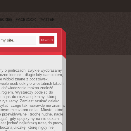
SCRIBE
FACEBOOK
TWITTER
my o podróżach, zwykle wyobrażamy
czne kierunki, długie loty samolotem,
ne widoki znane z pocztówek.
ele osób odkryło w ostatnich latach,
e doświadczenia można znaleźć
a rogiem. Wystarczy podejść do
ta jak do nieznanej krainy, której
o rysujemy. Zamiast szukać daleko,
ytać: czego tak naprawdę nie znam w
tórym mieszkam od lat. Miasto, które
 przewidywalne i trochę nudne, nagle
ągać, gdy spojrzymy na nie oczami
iast jechać najkrótszą trasą do pracy,
oczną uliczkę, której nigdy nie