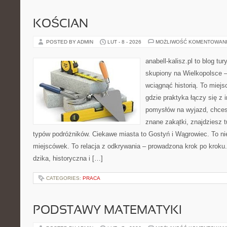
KOŚCIAN
POSTED BY ADMIN
LUT - 8 - 2026
MOŻLIWOŚĆ KOMENTOWAN
anabell-kalisz.pl to blog t
skupiony na Wielkopolsce – 
wciągnąć historią. To miej
gdzie praktyka łączy się z i
pomysłów na wyjazd, chces
znane zakątki, znajdziesz t
typów podróżników. Ciekawe miasta to Gostyń i Wągrowiec. To nie
miejscówek. To relacja z odkrywania – prowadzona krok po kroku.
dzika, historyczna i […]
CATEGORIES:
PRACA
PODSTAWY MATEMATYKI