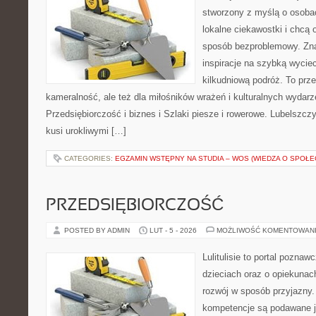
stworzony z myślą o osobac
lokalne ciekawostki i chcą
sposób bezproblemowy. Znaj
inspiracje na szybką wycie
kilkudniową podróż. To prze
kameralność, ale też dla miłośników wrażeń i kulturalnych wydarz
Przedsiębiorczość i biznes i Szlaki piesze i rowerowe. Lubelszcz
kusi urokliwymi […]
CATEGORIES:
EGZAMIN WSTĘPNY NA STUDIA – WOS (WIEDZA O SPOŁE
PRZEDSIĘBIORCZOŚĆ
POSTED BY ADMIN
LUT - 5 - 2026
MOŻLIWOŚĆ KOMENTOWAN
Lulitulisie to portal pozna
dzieciach oraz o opiekunac
rozwój w sposób przyjazny.
kompetencje są podawane j