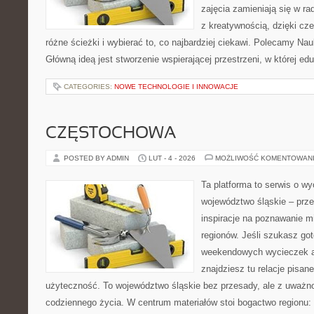
zajęcia zamieniają się w ra
z kreatywnością, dzięki c
różne ścieżki i wybierać to, co najbardziej ciekawi. Polecamy Nau
Główną ideą jest stworzenie wspierającej przestrzeni, w której e
CATEGORIES:
NOWE TECHNOLOGIE I INNOWACJE
CZĘSTOCHOWA
POSTED BY ADMIN
LUT - 4 - 2026
MOŻLIWOŚĆ KOMENTOWAN
Ta platforma to serwis o w
województwo śląskie – prze
inspiracje na poznawanie mi
regionów. Jeśli szukasz go
weekendowych wycieczek al
znajdziesz tu relacje pisan
użyteczność. To województwo śląskie bez przesady, ale z uważnoś
codziennego życia. W centrum materiałów stoi bogactwo regionu: