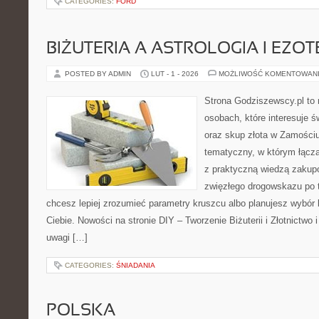
CATEGORIES:
FORD
BIŻUTERIA A ASTROLOGIA I EZO
POSTED BY ADMIN
LUT - 1 - 2026
MOŻLIWOŚĆ KOMENTOWAN
Strona Godziszewscy.pl to 
osobach, które interesuje ś
oraz skup złota w Zamościu 
tematyczny, w którym łączą
z praktyczną wiedzą zakup
zwięzłego drogowskazu po t
chcesz lepiej zrozumieć parametry kruszcu albo planujesz wybór biż
Ciebie. Nowości na stronie DIY – Tworzenie Biżuterii i Złotnictwo 
uwagi […]
CATEGORIES:
ŚNIADANIA
POLSKA