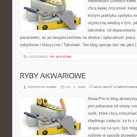
miłośnikach czterech kółek
chcą lepiej zrozumieć świa
którym praktyka spotyka si
użyteczną wiedzą o tym, j
taksówka: od dopasowania p
pasażerem, aż po bezpieczeństwo na drodze i opłacalność pracy.
zabytkowe i klasyczne i Taksówki. Ten blog opisuje taxi nie jako 
CATEGORIES:
DIY W KUCHNI
RYBY AKWARIOWE
POSTED BY ADMIN
LUT - 2 - 2026
MOŻLIWOŚĆ KOMENTOWAN
Akwa-Pro to blog akwaryst
jest pokazana od strony cod
osób, które chcą zrozumieć
zbędnego zadęcia, za to z 
skupia się na tym, byś móg
roślinne w sposób przewidyw