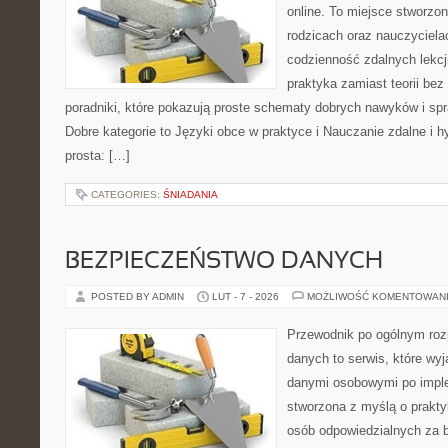
online. To miejsce stworzo
rodzicach oraz nauczyciela
codzienność zdalnych lekcji.
praktyka zamiast teorii bez
poradniki, które pokazują proste schematy dobrych nawyków i s
Dobre kategorie to Języki obce w praktyce i Nauczanie zdalne i h
prosta: […]
CATEGORIES:
ŚNIADANIA
BEZPIECZEŃSTWO DANYCH
POSTED BY ADMIN
LUT - 7 - 2026
MOŻLIWOŚĆ KOMENTOWAN
Przewodnik po ogólnym roz
danych to serwis, które wyj
danymi osobowymi po imple
stworzona z myślą o prakty
osób odpowiedzialnych za b