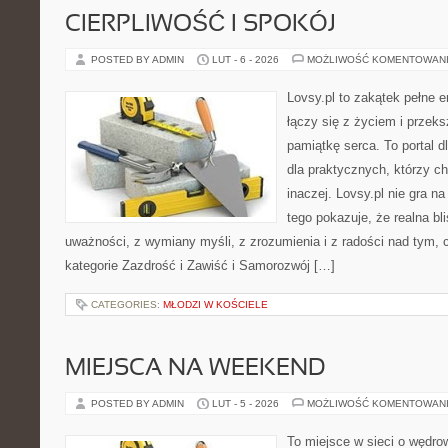
CIERPLIWOŚĆ I SPOKÓJ
POSTED BY ADMIN
LUT - 6 - 2026
MOŻLIWOŚĆ KOMENTOWAN
Lovsy.pl to zakątek pełne 
łączy się z życiem i przeks
pamiątkę serca. To portal d
dla praktycznych, którzy c
inaczej. Lovsy.pl nie gra n
tego pokazuje, że realna bl
uważności, z wymiany myśli, z zrozumienia i z radości nad tym,
kategorie Zazdrość i Zawiść i Samorozwój […]
CATEGORIES:
MŁODZI W KOŚCIELE
MIEJSCA NA WEEKEND
POSTED BY ADMIN
LUT - 5 - 2026
MOŻLIWOŚĆ KOMENTOWAN
To miejsce w sieci o wędro