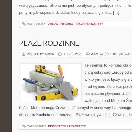
wielojęzyczność. Strona nie jest teoretycznym podręcznikiem. T
po tym, jak wspierać dziecko, kiedy pojawia się złość, […]
CATEGORIES:
ZORZA POLARNA I ZJAWISKA NATURY
PLAŻE RODZINNE
POSTED BY ADMIN
LUT - 8 - 2026
MOŻLIWOŚĆ KOMENTOWAN
Ten serwis to kompas dla o
chcą odkrywać Europę od s
w którym reset łączy się z
– od wyboru kierunku, prze
bezpieczne pływanie. Jeśli
wakacjach nad Morzem Śró
treści, które pomogą Ci zamienić pomysł w sensowny harmonogr
stronie to Kuchnia nad morzem i Plażowe aktywności. Główną ide
CATEGORIES:
DEKORACJE I ARANŻACJE