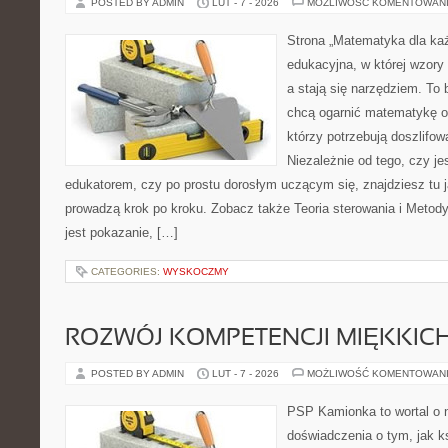
POSTED BY ADMIN
LUT - 7 - 2026
MOŻLIWOŚĆ KOMENTOWAN
Strona „Matematyka dla każ
edukacyjna, w której wzory
a stają się narzędziem. To 
chcą ogarnić matematykę od
którzy potrzebują doszlifo
Niezależnie od tego, czy j
edukatorem, czy po prostu dorosłym uczącym się, znajdziesz tu j
prowadzą krok po kroku. Zobacz także Teoria sterowania i Metod
jest pokazanie, […]
CATEGORIES:
WYSKOCZMY
ROZWÓJ KOMPETENCJI MIĘKKIC
POSTED BY ADMIN
LUT - 7 - 2026
MOŻLIWOŚĆ KOMENTOWAN
PSP Kamionka to wortal o 
doświadczenia o tym, jak k