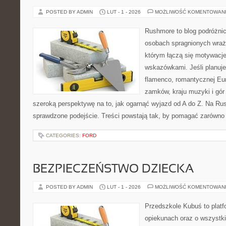
POSTED BY ADMIN
LUT - 1 - 2026
MOŻLIWOŚĆ KOMENTOWAN
Rushmore to blog podróżnic
osobach spragnionych wraże
którym łączą się motywacj
wskazówkami. Jeśli planuje
flamenco, romantycznej Eur
zamków, kraju muzyki i gór
szeroką perspektywę na to, jak ogarnąć wyjazd od A do Z. Na Ru
sprawdzone podejście. Treści powstają tak, by pomagać zarówno 
CATEGORIES:
FORD
BEZPIECZEŃSTWO DZIECKA
POSTED BY ADMIN
LUT - 1 - 2026
MOŻLIWOŚĆ KOMENTOWAN
Przedszkole Kubuś to plat
opiekunach oraz o wszystki