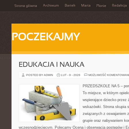
Archiwum
Bartek
Marta
Redakcja
Strona główna
Płonie
POCZEKAJMY
EDUKACJA I NAUKA
POSTED BY ADMIN
LUT - 9 - 2026
MOŻLIWOŚĆ KOMENTOWAN
PRZEDSZKOLE NA 5 – porta
To miejsce, w którym opie
wspierające dziecko przez 
wskazówki. Strona skupia s
związanych z oswajaniem z
grupie oraz nabywaniem ko
wczesnodziecięcym. Polecamy Ocena i obserwacja postępów i Ed