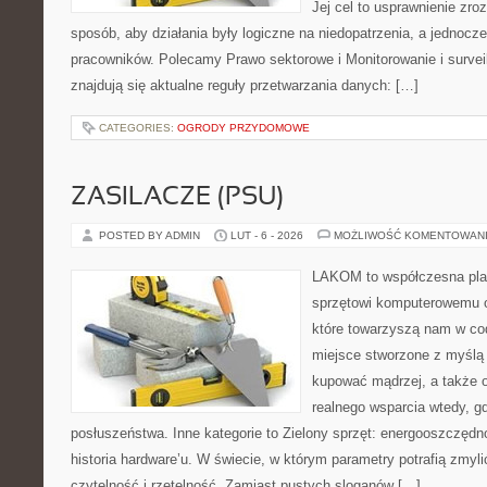
Jej cel to usprawnienie zro
sposób, aby działania były logiczne na niedopatrzenia, a jednocz
pracowników. Polecamy Prawo sektorowe i Monitorowanie i survei
znajdują się aktualne reguły przetwarzania danych: […]
CATEGORIES:
OGRODY PRZYDOMOWE
ZASILACZE (PSU)
POSTED BY ADMIN
LUT - 6 - 2026
MOŻLIWOŚĆ KOMENTOWAN
LAKOM to współczesna pla
sprzętowi komputerowemu 
które towarzyszą nam w co
miejsce stworzone z myślą 
kupować mądrzej, a także o
realnego wsparcia wtedy, 
posłuszeństwa. Inne kategorie to Zielony sprzęt: energooszczędnoś
historia hardware’u. W świecie, w którym parametry potrafią zmy
czytelność i rzetelność. Zamiast pustych sloganów […]