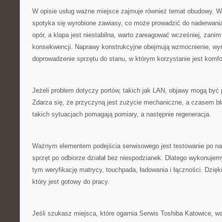
W opisie usług ważne miejsce zajmuje również temat obudowy. W 
spotyka się wyrobione zawiasy, co może prowadzić do naderwania
opór, a klapa jest niestabilna, warto zareagować wcześniej, zani
konsekwencji. Naprawy konstrukcyjne obejmują wzmocnienie, wy
doprowadzenie sprzętu do stanu, w którym korzystanie jest komfo
Jeżeli problem dotyczy portów, takich jak LAN, objawy mogą być
Zdarza się, że przyczyną jest zużycie mechaniczne, a czasem b
takich sytuacjach pomagają pomiary, a następnie regeneracja.
Ważnym elementem podejścia serwisowego jest testowanie po na
sprzęt po odbiorze działał bez niespodzianek. Dlatego wykonujem
tym weryfikację matrycy, touchpada, ładowania i łączności. Dzięki
który jest gotowy do pracy.
Jeśli szukasz miejsca, które ogarnia Serwis Toshiba Katowice, w