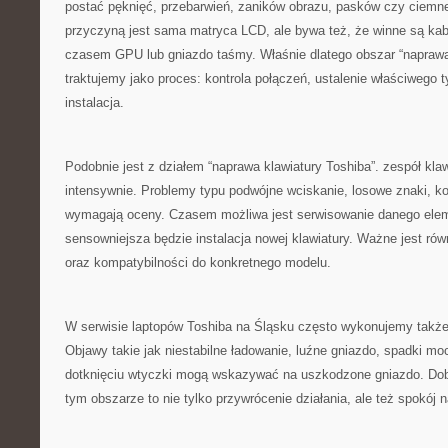
postać pęknięć, przebarwień, zaników obrazu, pasków czy ciemne
przyczyną jest sama matryca LCD, ale bywa też, że winne są ka
czasem GPU lub gniazdo taśmy. Właśnie dlatego obszar “napraw
traktujemy jako proces: kontrola połączeń, ustalenie właściwego t
instalacja.
Podobnie jest z działem “naprawa klawiatury Toshiba”. zespół klaw
intensywnie. Problemy typu podwójne wciskanie, losowe znaki, ko
wymagają oceny. Czasem możliwa jest serwisowanie danego ele
sensowniejsza będzie instalacja nowej klawiatury. Ważne jest ró
oraz kompatybilności do konkretnego modelu.
W serwisie laptopów Toshiba na Śląsku często wykonujemy także 
Objawy takie jak niestabilne ładowanie, luźne gniazdo, spadki moc
dotknięciu wtyczki mogą wskazywać na uszkodzone gniazdo. Do
tym obszarze to nie tylko przywrócenie działania, ale też spokój n