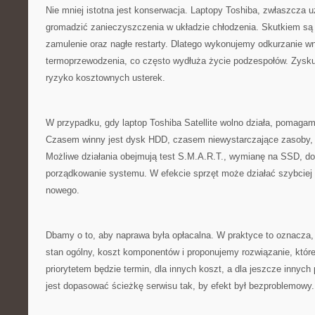
Nie mniej istotna jest konserwacja. Laptopy Toshiba, zwłaszcza u
gromadzić zanieczyszczenia w układzie chłodzenia. Skutkiem są 
zamulenie oraz nagłe restarty. Dlatego wykonujemy odkurzanie w
termoprzewodzenia, co często wydłuża życie podzespołów. Zyskuj
ryzyko kosztownych usterek.
W przypadku, gdy laptop Toshiba Satellite wolno działa, pomagam
Czasem winny jest dysk HDD, czasem niewystarczające zasoby, 
Możliwe działania obejmują test S.M.A.R.T., wymianę na SSD, do
porządkowanie systemu. W efekcie sprzęt może działać szybciej
nowego.
Dbamy o to, aby naprawa była opłacalna. W praktyce to oznacza
stan ogólny, koszt komponentów i proponujemy rozwiązanie, które
priorytetem będzie termin, dla innych koszt, a dla jeszcze inny
jest dopasować ścieżkę serwisu tak, by efekt był bezproblemowy.