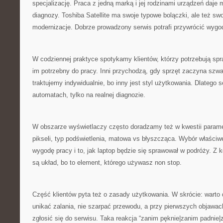
specjalizację. Praca z jedną marką i jej rodzinami urządzeń daje
diagnozy. Toshiba Satellite ma swoje typowe bolączki, ale też sw
modernizacje. Dobrze prowadzony serwis potrafi przywrócić wygo
W codziennej praktyce spotykamy klientów, którzy potrzebują spr
im potrzebny do pracy. Inni przychodzą, gdy sprzęt zaczyna sz
traktujemy indywidualnie, bo inny jest styl użytkowania. Dlatego s
automatach, tylko na realnej diagnozie.
W obszarze wyświetlaczy często doradzamy też w kwestii paramet
pikseli, typ podświetlenia, matowa vs błyszcząca. Wybór właści
wygodę pracy i to, jak laptop będzie się sprawował w podróży. Z k
są układ, bo to element, którego używasz non stop.
Część klientów pyta też o zasady użytkowania. W skrócie: warto 
unikać zalania, nie szarpać przewodu, a przy pierwszych objawac
zgłosić się do serwisu. Taka reakcja “zanim pęknie|zanim padnie