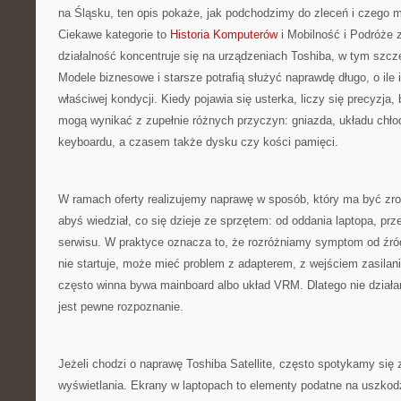
na Śląsku, ten opis pokaże, jak podchodzimy do zleceń i czego 
Ciekawe kategorie to
Historia Komputerów
i Mobilność i Podróże
działalność koncentruje się na urządzeniach Toshiba, w tym szczeg
Modele biznesowe i starsze potrafią służyć naprawdę długo, o il
właściwej kondycji. Kiedy pojawia się usterka, liczy się precyzja
mogą wynikać z zupełnie różnych przyczyn: gniazda, układu chło
keyboardu, a czasem także dysku czy kości pamięci.
W ramach oferty realizujemy naprawę w sposób, który ma być zro
abyś wiedział, co się dzieje ze sprzętem: od oddania laptopa, prz
serwisu. W praktyce oznacza to, że rozróżniamy symptom od źród
nie startuje, może mieć problem z adapterem, z wejściem zasilani
często winna bywa mainboard albo układ VRM. Dlatego nie działa
jest pewne rozpoznanie.
Jeżeli chodzi o naprawę Toshiba Satellite, często spotykamy si
wyświetlania. Ekrany w laptopach to elementy podatne na uszkodze