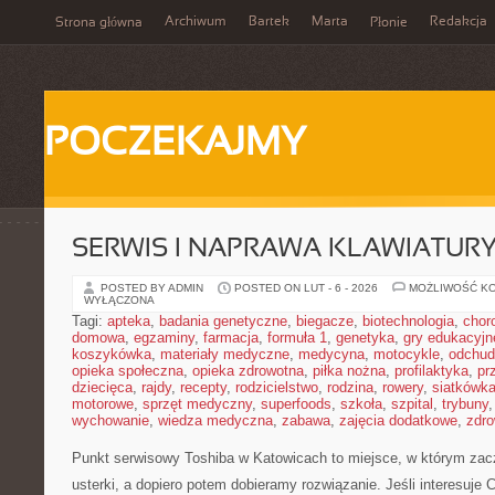
Archiwum
Bartek
Marta
Redakcja
Strona główna
Płonie
POCZEKAJMY
SERWIS I NAPRAWA KLAWIATUR
POSTED BY ADMIN
POSTED ON LUT - 6 - 2026
MOŻLIWOŚĆ K
WYŁĄCZONA
Tagi:
apteka
,
badania genetyczne
,
biegacze
,
biotechnologia
,
chor
domowa
,
egzaminy
,
farmacja
,
formuła 1
,
genetyka
,
gry edukacyjn
koszykówka
,
materiały medyczne
,
medycyna
,
motocykle
,
odchud
opieka społeczna
,
opieka zdrowotna
,
piłka nożna
,
profilaktyka
,
pr
dziecięca
,
rajdy
,
recepty
,
rodzicielstwo
,
rodzina
,
rowery
,
siatkówk
motorowe
,
sprzęt medyczny
,
superfoods
,
szkoła
,
szpital
,
trybuny
wychowanie
,
wiedza medyczna
,
zabawa
,
zajęcia dodatkowe
,
zdro
Punkt serwisowy Toshiba w Katowicach to miejsce, w którym zac
usterki, a dopiero potem dobieramy rozwiązanie. Jeśli interesuje 