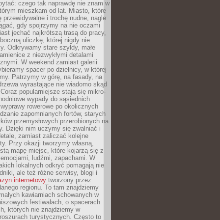
ytać: czego tak naprawdę nie znam w
tórym mieszkam od lat. Miasto, które
 przewidywalne i trochę nudne, nagle
ągać, gdy spojrzymy na nie oczami
iast jechać najkrótszą trasą do pracy,
oczną uliczkę, której nigdy nie
y. Odkrywamy stare szyldy, małe
amienice z niezwykłymi detalami
cznymi. W weekend zamiast galerii
bieramy spacer po dzielnicy, w której
my. Patrzymy w górę, na fasady, na
 drzewa wyrastające nie wiadomo skąd
Coraz popularniejsze stają się mikro-
dnodniowe wypady do sąsiednich
 wyprawy rowerowe po okolicznych
dzanie zapomnianych fortów, starych
rków przemysłowych przerobionych na
ry. Dzięki nim uczymy się zwalniać i
etale, zamiast zaliczać kolejne
isty. Przy okazji tworzymy własną,
stą mapę miejsc, które kojarzą się z
 emocjami, ludźmi, zapachami. W
akich lokalnych odkryć pomagają nie
niki, ale też różne serwisy, blogi i
zyn internetowy
tworzony przez
danego regionu. To tam znajdziemy
 małych kawiarniach schowanych w
niszowych festiwalach, o spacerach
h, których nie znajdziemy w
broszurach turystycznych. Często to