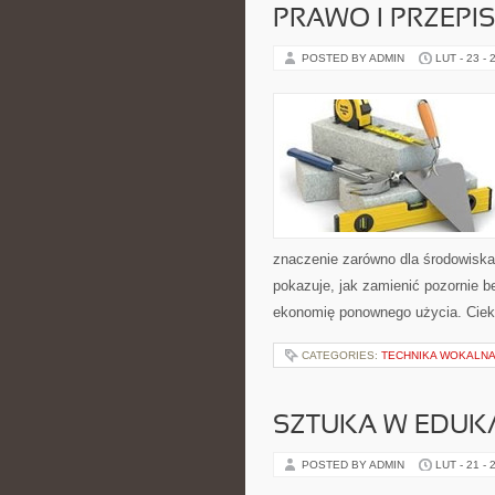
PRAWO I PRZEPI
POSTED BY ADMIN
LUT - 23 - 
znaczenie zarówno dla środowiska, 
pokazuje, jak zamienić pozornie 
ekonomię ponownego użycia. Cie
CATEGORIES:
TECHNIKA WOKALN
SZTUKA W EDUKAC
POSTED BY ADMIN
LUT - 21 - 