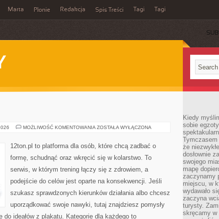
Marta
Redakcja
Tagi
Tagi
Płonie
Spis Treści
SUB
Y
Kiedy myśli
sobie egzoty
FITNESS
2026
MOŻLIWOŚĆ KOMENTOWANIA
ZOSTAŁA WYŁĄCZONA
spektakular
Tymczasem wi
12ton.pl to platforma dla osób, które chcą zadbać o
że niezwykł
dosłownie z
formę, schudnąć oraz wkręcić się w kolarstwo. To
swojego mias
mapę dopier
serwis, w którym trening łączy się z zdrowiem, a
zaczynamy p
podejście do celów jest oparte na konsekwencji. Jeśli
miejscu, w k
wydawało się
szukasz sprawdzonych kierunków działania albo chcesz
zaczyna wci
uporządkować swoje nawyki, tutaj znajdziesz pomysły
turysty. Zam
skręcamy w b
 do ideałów z plakatu. Kategorie dla każdego to