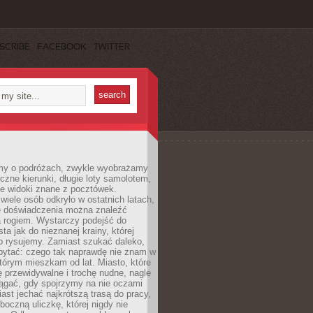
SCRIBE
FACEBOOK
TWITTER
my o podróżach, zwykle wyobrażamy
czne kierunki, długie loty samolotem,
ne widoki znane z pocztówek.
ele osób odkryło w ostatnich latach,
e doświadczenia można znaleźć
a rogiem. Wystarczy podejść do
ta jak do nieznanej krainy, której
o rysujemy. Zamiast szukać daleko,
ytać: czego tak naprawdę nie znam w
tórym mieszkam od lat. Miasto, które
 przewidywalne i trochę nudne, nagle
ągać, gdy spojrzymy na nie oczami
iast jechać najkrótszą trasą do pracy,
oczną uliczkę, której nigdy nie