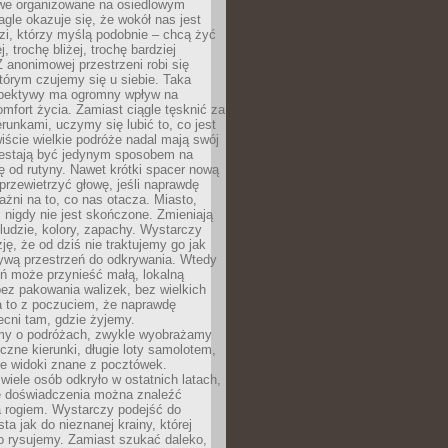
owe organizowane na osiedlowym
gle okazuje się, że wokół nas jest
zi, którzy myślą podobnie – chcą żyć
j, trochę bliżej, trochę bardziej
 anonimowej przestrzeni robi się
tórym czujemy się u siebie. Taka
pektywy ma ogromny wpływ na
mfort życia. Zamiast ciągle tęsknić za
erunkami, uczymy się lubić to, co jest
ście wielkie podróże nadal mają swój
rzestają być jedynym sposobem na
ę od rutyny. Nawet krótki spacer nową
 przewietrzyć głowę, jeśli naprawdę
żni na to, co nas otacza. Miasto,
 nigdy nie jest skończone. Zmieniają
 ludzie, kolory, zapachy. Wystarczy
ję, że od dziś nie traktujemy go jak
 żywą przestrzeń do odkrywania. Wtedy
ń może przynieść małą, lokalną
ez pakowania walizek, bez wielkich
a to z poczuciem, że naprawdę
cni tam, gdzie żyjemy.
my o podróżach, zwykle wyobrażamy
czne kierunki, długie loty samolotem,
ne widoki znane z pocztówek.
ele osób odkryło w ostatnich latach,
e doświadczenia można znaleźć
a rogiem. Wystarczy podejść do
ta jak do nieznanej krainy, której
o rysujemy. Zamiast szukać daleko,