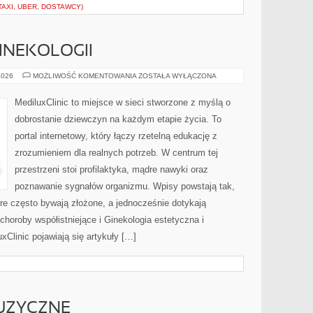
AXI, UBER, DOSTAWCY)
GINEKOLOGII
FAKTY
2026
MOŻLIWOŚĆ KOMENTOWANIA
ZOSTAŁA WYŁĄCZONA
I
MITY
W
MediluxClinic to miejsce w sieci stworzone z myślą o
GINEKOLOGII
dobrostanie dziewczyn na każdym etapie życia. To
portal internetowy, który łączy rzetelną edukację z
zrozumieniem dla realnych potrzeb. W centrum tej
przestrzeni stoi profilaktyka, mądre nawyki oraz
poznawanie sygnałów organizmu. Wpisy powstają tak,
óre często bywają złożone, a jednocześnie dotykają
choroby współistniejące i Ginekologia estetyczna i
Clinic pojawiają się artykuły […]
UZYCZNE