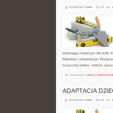
POSTED BY ADMIN
LUT - 16 - 
wspierający towarzysz dla osób, k
Repertuar i Interpretacja i Rozgr
muzycznej wiedzy: metrum, praca
CATEGORIES:
DROGI I INFRASTRU
ADAPTACJA DZI
POSTED BY ADMIN
LUT - 15 - 