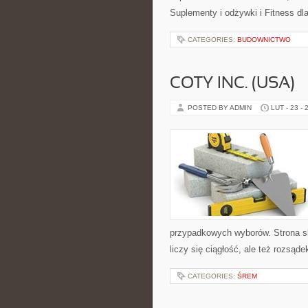
Suplementy i odżywki i Fitness dl
CATEGORIES:
BUDOWNICTWO
COTY INC. (USA)
POSTED BY ADMIN
LUT - 23 - 
przypadkowych wyborów. Strona sku
liczy się ciągłość, ale też rozsą
CATEGORIES:
ŚREM