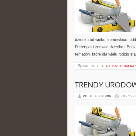
dziecka od wieku niemowlęco-todd
Dietetyka i zdrowie dziecka i Edu
tematów, które dla wielu rodzin st
CATEGORIES:
SZTUKA SAKRALNA 
TRENDY URODO
POSTED BY ADMIN
LUT - 15 - 