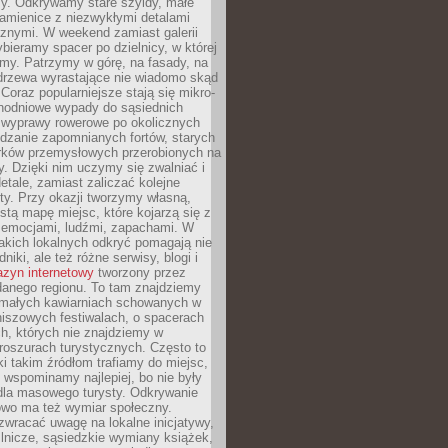
y. Odkrywamy stare szyldy, małe
amienice z niezwykłymi detalami
cznymi. W weekend zamiast galerii
bieramy spacer po dzielnicy, w której
my. Patrzymy w górę, na fasady, na
 drzewa wyrastające nie wiadomo skąd
Coraz popularniejsze stają się mikro-
dnodniowe wypady do sąsiednich
 wyprawy rowerowe po okolicznych
dzanie zapomnianych fortów, starych
rków przemysłowych przerobionych na
ry. Dzięki nim uczymy się zwalniać i
etale, zamiast zaliczać kolejne
isty. Przy okazji tworzymy własną,
stą mapę miejsc, które kojarzą się z
 emocjami, ludźmi, zapachami. W
akich lokalnych odkryć pomagają nie
niki, ale też różne serwisy, blogi i
zyn internetowy
tworzony przez
danego regionu. To tam znajdziemy
 małych kawiarniach schowanych w
niszowych festiwalach, o spacerach
h, których nie znajdziemy w
broszurach turystycznych. Często to
ki takim źródłom trafiamy do miejsc,
j wspominamy najlepiej, bo nie były
” dla masowego turysty. Odkrywanie
owo ma też wymiar społeczny.
wracać uwagę na lokalne inicjatywy,
ślnicze, sąsiedzkie wymiany książek,