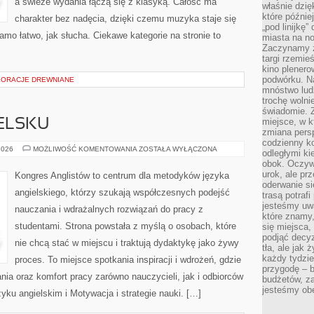
a świeże wydania łączą się z klasyką. Całość ma
właśnie dzię
które późnie
charakter bez nadęcia, dzięki czemu muzyka staje się
„pod linijkę
samo łatwo, jak słucha. Ciekawe kategorie na stronie to
miasta na n
Zaczynamy z
targi rzemie
kino plener
podwórku. Na
KORACJE DREWNIANE
mnóstwo lud
trochę wolnie
świadomie. Z
miejsce, w k
IELSKU
zmiana pers
codzienny ko
PISANIE
2026
MOŻLIWOŚĆ KOMENTOWANIA
ZOSTAŁA WYŁĄCZONA
odległymi ki
PO
obok. Oczywi
ANGIELSKU
urok, ale p
Kongres Anglistów to centrum dla metodyków języka
oderwanie si
angielskiego, którzy szukają współczesnych podejść
trasą potrafi
jesteśmy uwa
nauczania i wdrażalnych rozwiązań do pracy z
które znamy,
studentami. Strona powstała z myślą o osobach, które
się miejsca,
podjąć decyz
nie chcą stać w miejscu i traktują dydaktykę jako żywy
tła, ale jak
każdy tydzie
proces. To miejsce spotkania inspiracji i wdrożeń, gdzie
przygodę – b
ia oraz komfort pracy zarówno nauczycieli, jak i odbiorców
budżetów, z
jesteśmy obe
yku angielskim i Motywacja i strategie nauki. […]