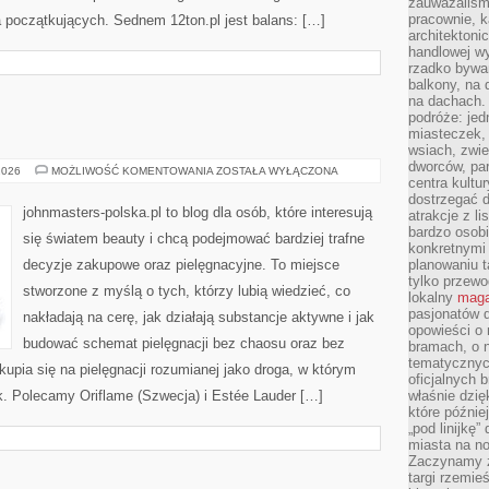
zauważaliśm
pracownie, k
a początkujących. Sednem 12ton.pl jest balans: […]
architektoni
handlowej wy
rzadko bywa
balkony, na
na dachach. 
podróże: je
miasteczek,
wsiach, zwie
dworców, pa
COTY
2026
MOŻLIWOŚĆ KOMENTOWANIA
ZOSTAŁA WYŁĄCZONA
centra kultu
INC.
(USA)
dostrzegać d
johnmasters-polska.pl to blog dla osób, które interesują
atrakcje z l
bardzo osobi
się światem beauty i chcą podejmować bardziej trafne
konkretnymi
decyzje zakupowe oraz pielęgnacyjne. To miejsce
planowaniu t
tylko przewod
stworzone z myślą o tych, którzy lubią wiedzieć, co
lokalny
maga
pasjonatów 
nakładają na cerę, jak działają substancje aktywne i jak
opowieści o
budować schemat pielęgnacji bez chaosu oraz bez
bramach, o 
tematycznyc
pia się na pielęgnacji rozumianej jako droga, w którym
oficjalnych 
dek. Polecamy Oriflame (Szwecja) i Estée Lauder […]
właśnie dzię
które późnie
„pod linijkę
miasta na n
Zaczynamy z
targi rzemie