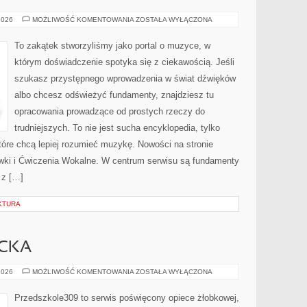
INSTRUMENTY
2026
MOŻLIWOŚĆ KOMENTOWANIA
ZOSTAŁA WYŁĄCZONA
MUZYCZNE
To zakątek stworzyliśmy jako portal o muzyce, w
którym doświadczenie spotyka się z ciekawością. Jeśli
szukasz przystępnego wprowadzenia w świat dźwięków
albo chcesz odświeżyć fundamenty, znajdziesz tu
opracowania prowadzące od prostych rzeczy do
trudniejszych. To nie jest sucha encyklopedia, tylko
tóre chcą lepiej rozumieć muzykę. Nowości na stronie
zewki i Ćwiczenia Wokalne. W centrum serwisu są fundamenty
 z […]
KTURA
ECKA
ADAPTACJA
2026
MOŻLIWOŚĆ KOMENTOWANIA
ZOSTAŁA WYŁĄCZONA
DZIECKA
Przedszkole309 to serwis poświęcony opiece żłobkowej,