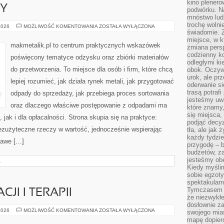
kino plener
SY
podwórku. Na
mnóstwo lud
trochę wolnie
PRAWO
2026
MOŻLIWOŚĆ KOMENTOWANIA
ZOSTAŁA WYŁĄCZONA
I
świadomie. Z
PRZEPISY
miejsce, w k
makmetalik.pl to centrum praktycznych wskazówek
zmiana pers
codzienny ko
poświęcony tematyce odzysku oraz zbiórki materiałów
odległymi ki
do przetworzenia. To miejsce dla osób i firm, które chcą
obok. Oczywi
urok, ale p
lepiej rozumieć, jak działa rynek metali, jak przygotować
oderwanie si
trasą potrafi
odpady do sprzedaży, jak przebiega proces sortowania
jesteśmy uwa
oraz dlaczego właściwe postępowanie z odpadami ma
które znamy,
się miejsca,
jak i dla opłacalności. Strona skupia się na praktyce:
podjąć decyz
bezużyteczne rzeczy w wartość, jednocześnie wspierając
tła, ale jak
każdy tydzie
kawe […]
przygodę – b
budżetów, z
jesteśmy obe
A
Kiedy myśli
sobie egzoty
spektakular
Tymczasem wi
JI I TERAPII
że niezwykł
dosłownie z
SZTUKA
2026
MOŻLIWOŚĆ KOMENTOWANIA
ZOSTAŁA WYŁĄCZONA
swojego mias
W
mapę dopier
EDUKACJI