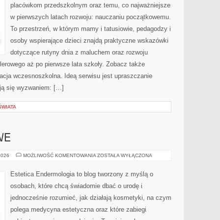
placówkom przedszkolnym oraz temu, co najważniejsze
w pierwszych latach rozwoju: nauczaniu początkowemu.
To przestrzeń, w którym mamy i tatusiowie, pedagodzy i
osoby wspierające dzieci znajdą praktyczne wskazówki
dotyczące rutyny dnia z maluchem oraz rozwoju
lerowego aż po pierwsze lata szkoły. Zobacz także
kacja wczesnoszkolna. Ideą serwisu jest upraszczanie
ają się wyzwaniem: […]
ŚWIATA
WE
TRENDY
2026
MOŻLIWOŚĆ KOMENTOWANIA
ZOSTAŁA WYŁĄCZONA
URODOWE
Estetica Endermologia to blog tworzony z myślą o
osobach, które chcą świadomie dbać o urodę i
jednocześnie rozumieć, jak działają kosmetyki, na czym
polega medycyna estetyczna oraz które zabiegi