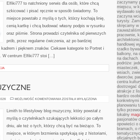
I
zaczynamy p
Elfiki777 to natchniony serwis dla osób, które chcą
TERAPII
miejscu, w k
szkicować i pisać ręcznie w sposób świadomy. To
wydawało się
zaczyna wci
miejsce powstało z myślą o tych, którzy kochają linię,
turysty. Zam
skręcamy w b
cenią kartkę i chcą budować własny podpis w rysunku
zauważaliśm
oraz piśmie. Strona prowadzi czytelnika od pierwszych
pracownie, k
architektoni
prób, przez regularne ćwiczenia, aż po bardziej
handlowej wy
adrem i pięknem znaków. Ciekawe kategorie to Portret i
rzadko bywa
balkony, na
 W centrum Elfiki777 stoi […]
na dachach. 
podróże: je
miasteczek,
CJA
wsiach, zwie
dworców, pa
centra kultu
dostrzegać d
UZYCZNE
atrakcje z l
bardzo osobi
CIEKAWOSTKI
2026
MOŻLIWOŚĆ KOMENTOWANIA
ZOSTAŁA WYŁĄCZONA
konkretnymi
MUZYCZNE
planowaniu t
tylko przewod
Limith to lifestylowy blog muzyczny, który powstał z
lokalny
maga
myślą o czytelnikach szukających lekkości po całym
pasjonatów 
opowieści o
dniu, ale też o tych, którzy chcą być na bieżąco. To
bramach, o 
miejsce, w którym brzmienia spotykają się z historiami,
tematycznyc
oficjalnych 