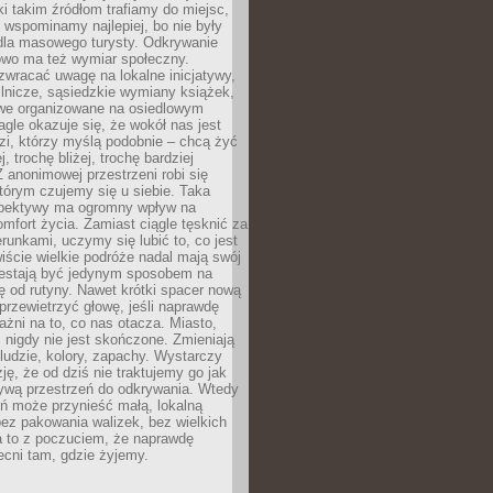
ki takim źródłom trafiamy do miejsc,
j wspominamy najlepiej, bo nie były
” dla masowego turysty. Odkrywanie
owo ma też wymiar społeczny.
wracać uwagę na lokalne inicjatywy,
ślnicze, sąsiedzkie wymiany książek,
owe organizowane na osiedlowym
gle okazuje się, że wokół nas jest
zi, którzy myślą podobnie – chcą żyć
j, trochę bliżej, trochę bardziej
 anonimowej przestrzeni robi się
tórym czujemy się u siebie. Taka
pektywy ma ogromny wpływ na
mfort życia. Zamiast ciągle tęsknić za
erunkami, uczymy się lubić to, co jest
ście wielkie podróże nadal mają swój
rzestają być jedynym sposobem na
ę od rutyny. Nawet krótki spacer nową
 przewietrzyć głowę, jeśli naprawdę
żni na to, co nas otacza. Miasto,
 nigdy nie jest skończone. Zmieniają
 ludzie, kolory, zapachy. Wystarczy
ję, że od dziś nie traktujemy go jak
 żywą przestrzeń do odkrywania. Wtedy
ń może przynieść małą, lokalną
ez pakowania walizek, bez wielkich
a to z poczuciem, że naprawdę
cni tam, gdzie żyjemy.