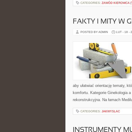
CATEGORIES:
ZAWÓD KIEROWCA (T
FAKTY I MITY W 
POSTED BY ADMIN
LUT - 18 - 
aby ułatwiać orientację tematy, kt
komfortu. Kategorie Ginekologia a 
rekonstrukcyjna. Na łamach Medilux
CATEGORIES:
JAKWYSLAC
INSTRUMENTY M