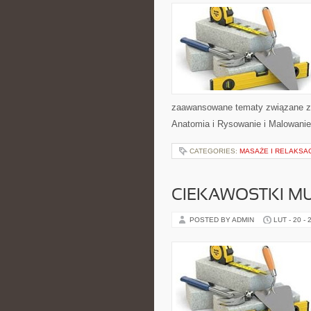
zaawansowane tematy związane z k
Anatomia i Rysowanie i Malowanie.
CATEGORIES:
MASAŻE I RELAKSA
CIEKAWOSTKI M
POSTED BY ADMIN
LUT - 20 - 