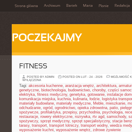
Archiwum
Bartek
Marta
Redakcja
Strona główna
Płonie
POCZEKAJMY
FITNESS
POSTED BY ADMIN
POSTED ON LUT - 24 - 2026
MOŻLIWOŚĆ 
WYŁĄCZONA
Tagi:
akcesoria kuchenne
,
aranżacja wnętrz
,
architektura
,
armatur
genetyczne
,
biotechnologia
,
budownictwo
,
choroby
,
części samo
elektryka
,
fitness medyczny
,
genetyka
,
gotowanie
,
instalacje do
komunikacja miejska
,
kuchnia
,
kulinaria
,
łodzie
,
logistyka transpo
materiały budowlane
,
materiały medyczne
,
Meble
,
mieszkanie
,
mo
odchudzanie
,
ogród
,
ogrodnictwo
,
opieka zdrowotna
,
patio
,
pielęgn
spożywcze
,
profilaktyka
,
przepisy
,
przychodnia
,
psychologia
,
rece
restauracje
,
rowery elektryczne
,
rozrywka
,
rtv agd
,
samochody
,
s
spożywczy
,
sprzęt medyczny
,
sprzęt specjalistyczny
,
stacje ben
tarasy
,
transport
,
transport lotniczy
,
transport wodny
,
wiedza med
wyposażenie kuchni
,
wyposażenie wnętrz
,
zdrowe żywienie