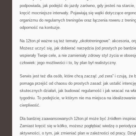
podpowiada, jak podejść do jazdy zarówno, gdy jesteś na starcie,
kręcić mocniejsze interwały. Pojawiają się wątki dotyczące ergon
organizmu do regularnych treningów oraz łączenia roweru z treni
odporność na kontuzje.
Na 12ton.pl ważne są też tematy „okołotreningowe”: akcesoria, or
Możesz uczyć się, jak dobierać narzędzia (od prostych po bardz
wspierały Twoje cele, a nie zamieniały zdrowy styl życia w obses
człowiek: jego możliwości i to, by plan był realistyczny.
Serwis jest też dla osób, które chcą zacząć „od zera” i czują, że 
pomaga przejść od chaosu do prostych zasad: jak ustalić intencj
skutecznych działań, jak budować regularność i jak wracać na wł
tygodniu. To podejście, w którym nie ma miejsca na idealizowanie,
cierpliwość.
Dla bardziej zaawansowanych 12ton.pl może być źródłem inspiracj
Zamiast kręcić się w kółko, możesz pogłębiać wiedzę o periodyzac
aktywności, o tym, jak zmieniać plan w zależności od pracy. Dzię