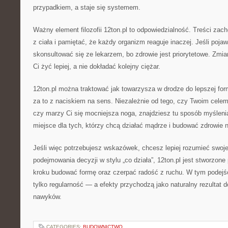
przypadkiem, a staje się systemem.
Ważny element filozofii 12ton.pl to odpowiedzialność. Treści zac
z ciała i pamiętać, że każdy organizm reaguje inaczej. Jeśli pojawi
skonsultować się ze lekarzem, bo zdrowie jest priorytetowe. Zmi
Ci żyć lepiej, a nie dokładać kolejny ciężar.
12ton.pl można traktować jak towarzysza w drodze do lepszej fo
za to z naciskiem na sens. Niezależnie od tego, czy Twoim cele
czy marzy Ci się mocniejsza noga, znajdziesz tu sposób myśleni
miejsce dla tych, którzy chcą działać mądrze i budować zdrowie na
Jeśli więc potrzebujesz wskazówek, chcesz lepiej rozumieć swoje 
podejmowania decyzji w stylu „co działa”, 12ton.pl jest stworzone
kroku budować formę oraz czerpać radość z ruchu. W tym podejściu
tylko regularność — a efekty przychodzą jako naturalny rezultat
nawyków.
CATEGORIES:
BUDOWNICTWO