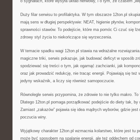
o sygnałach, które wysyła układ nerwowy, i o tym, że czasem „więc
Duży filar serwisu to profilaktyka. W tym obszarze 12ton.pl skupi
mają sens w długiej perspektywie: NEAT, higienie płynów, kompon
sprawności stawów. To podejście, które ma pomóc Ci czuć się lżej
zdrowy styl życia to niekończące się wyrzeczenia.
W temacie spadku wagi 12ton.pl stawia na wdrażalne rozwiązani
magiczne triki, serwis pokazuje, jak budować deficyt w sposób 
spodziewać się treści o tym, jak ogarnąć zachcianki, jak kompono
oraz jak prowadzić redukcję, nie tracąc energii. Pojawiają się też 
jedyny wskaźnik, a liczy się również samopoczucie.
Równolegle serwis przypomina, że zdrowie to nie tylko makro. To 
Dlatego 12ton.pl pomaga porządkować podejście do diety tak, by 
Zamiast „zakazów” pojawia się idea mądrych wyborów, gdzie jest
poczucia winy.
Wyjątkowy charakter 12ton.pl wzmacnia kolarstwo, które jest tu 
może być sposobem na spalanie energii, ale też oddechem od co