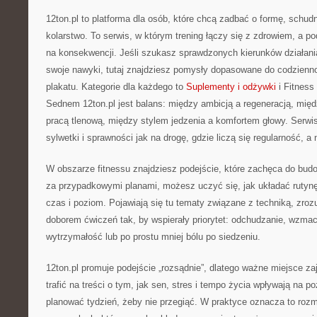
12ton.pl to platforma dla osób, które chcą zadbać o formę, schud
kolarstwo. To serwis, w którym trening łączy się z zdrowiem, a po
na konsekwencji. Jeśli szukasz sprawdzonych kierunków działan
swoje nawyki, tutaj znajdziesz pomysły dopasowane do codziennoś
plakatu. Kategorie dla każdego to
Suplementy i odżywki
i Fitness
Sednem 12ton.pl jest balans: między ambicją a regeneracją, międ
pracą tlenową, między stylem jedzenia a komfortem głowy. Serw
sylwetki i sprawności jak na drogę, gdzie liczą się regularność, a
W obszarze fitnessu znajdziesz podejście, które zachęca do bud
za przypadkowymi planami, możesz uczyć się, jak układać rutyn
czas i poziom. Pojawiają się tu tematy związane z techniką, zroz
doborem ćwiczeń tak, by wspierały priorytet: odchudzanie, wzmac
wytrzymałość lub po prostu mniej bólu po siedzeniu.
12ton.pl promuje podejście „rozsądnie”, dlatego ważne miejsce z
trafić na treści o tym, jak sen, stres i tempo życia wpływają na po
planować tydzień, żeby nie przegiąć. W praktyce oznacza to roz