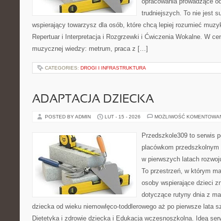
opracowania prowadzące od
trudniejszych. To nie jest 
wspierający towarzysz dla osób, które chcą lepiej rozumieć muzy
Repertuar i Interpretacja i Rozgrzewki i Ćwiczenia Wokalne. W c
muzycznej wiedzy: metrum, praca z […]
CATEGORIES:
DROGI I INFRASTRUKTURA
ADAPTACJA DZIECKA
POSTED BY ADMIN
LUT - 15 - 2026
MOŻLIWOŚĆ KOMENTOWA
Przedszkole309 to serwis p
placówkom przedszkolnym o
w pierwszych latach rozwo
To przestrzeń, w którym ma
osoby wspierające dzieci z
dotyczące rutyny dnia z m
dziecka od wieku niemowlęco-toddlerowego aż po pierwsze lata s
Dietetyka i zdrowie dziecka i Edukacja wczesnoszkolna. Ideą ser