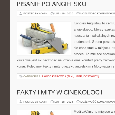
PISANIE PO ANGIELSKU
POSTED BY ADMIN
LUT - 19 - 2026
MOŻLIWOŚĆ KOMENTOWA
Kongres Anglistów to cent
angielskiego, którzy szuka
nauczania i wdrażalnych ro
studentami. Strona powstał
nie chcą stać w miejscu i t
proces. To miejsce spotkani
kluczowa jest skuteczność nauczania oraz komfort pracy zarówno 
kursu. Polecamy Fakty i mity o języku angielskim i Motywacja i st
CATEGORIES:
ZAWÓD KIEROWCA (TAXI, UBER, DOSTAWCY)
FAKTY I MITY W GINEKOLOGII
POSTED BY ADMIN
LUT - 18 - 2026
MOŻLIWOŚĆ KOMENTOWA
MediluxClinic to miejsce w 