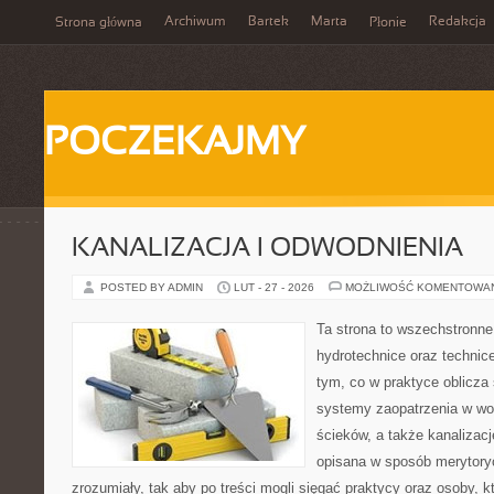
Archiwum
Bartek
Marta
Redakcja
Strona główna
Płonie
POCZEKAJMY
KANALIZACJA I ODWODNIENIA
POSTED BY ADMIN
LUT - 27 - 2026
MOŻLIWOŚĆ KOMENTOWA
Ta strona to wszechstronne
hydrotechnice oraz technice
tym, co w praktyce oblicza
systemy zaopatrzenia w wo
ścieków, a także kanalizac
opisana w sposób merytoryc
zrozumiały, tak aby po treści mogli sięgać praktycy oraz osoby, 