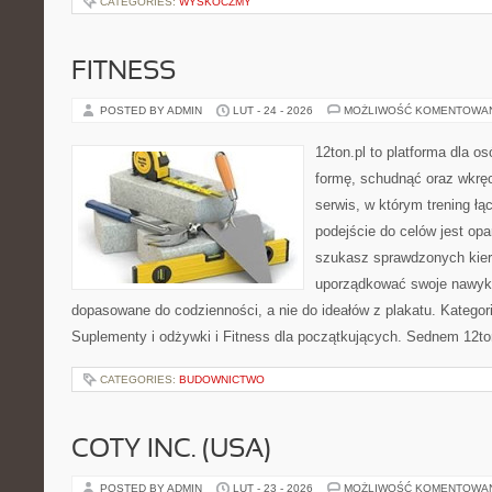
CATEGORIES:
WYSKOCZMY
FITNESS
POSTED BY ADMIN
LUT - 24 - 2026
MOŻLIWOŚĆ KOMENTOWA
12ton.pl to platforma dla o
formę, schudnąć oraz wkręc
serwis, w którym trening łą
podejście do celów jest opa
szukasz sprawdzonych kier
uporządkować swoje nawyki
dopasowane do codzienności, a nie do ideałów z plakatu. Kategor
Suplementy i odżywki i Fitness dla początkujących. Sednem 12ton
CATEGORIES:
BUDOWNICTWO
COTY INC. (USA)
POSTED BY ADMIN
LUT - 23 - 2026
MOŻLIWOŚĆ KOMENTOWA