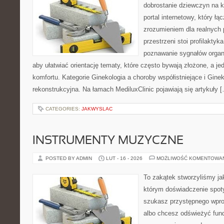
dobrostanie dziewczyn na k
portal internetowy, który łą
zrozumieniem dla realnych 
przestrzeni stoi profilakty
poznawanie sygnałów organ
aby ułatwiać orientację tematy, które często bywają złożone, a j
komfortu. Kategorie Ginekologia a choroby współistniejące i Ginek
rekonstrukcyjna. Na łamach MediluxClinic pojawiają się artykuły 
CATEGORIES:
JAKWYSLAC
INSTRUMENTY MUZYCZNE
POSTED BY ADMIN
LUT - 16 - 2026
MOŻLIWOŚĆ KOMENTOWA
To zakątek stworzyliśmy ja
którym doświadczenie spoty
szukasz przystępnego wpr
albo chcesz odświeżyć fund