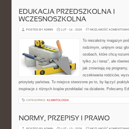
EDUKACJA PRZEDSZKOLNA I
WCZESNOSZKOLNA
POSTED BY ADMIN
LUT - 14 - 2026
MOŻLIWOŚĆ KOMENTOWA
To niezależny magazyn poś
rodzimym, unijnym oraz gl
osobach, które chcą rozumie
tylko „tu i teraz”, ale równ
jak zmieniają się programy,
oczekiwania rodziców, wyz
priorytety państwa. To miejsce stworzone po to, by łączyć praktykę
inspiracje z różnych krajów przekładać na działanie. Polecamy Ed
CATEGORIES:
KLIMATOLOGIA
NORMY, PRZEPISY I PRAWO
POSTED BY ADMIN
LUT - 13 - 2026
MOŻLIWOŚĆ KOMENTOWA