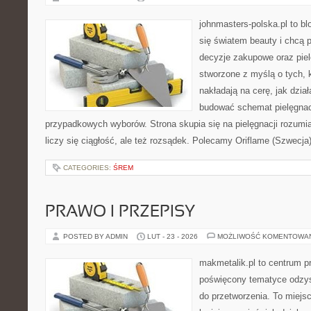
johnmasters-polska.pl to blo
się światem beauty i chcą 
decyzje zakupowe oraz piel
stworzone z myślą o tych, k
nakładają na cerę, jak dział
budować schemat pielęgnac
przypadkowych wyborów. Strona skupia się na pielęgnacji rozumia
liczy się ciągłość, ale też rozsądek. Polecamy Oriflame (Szwecja
CATEGORIES:
ŚREM
PRAWO I PRZEPISY
POSTED BY ADMIN
LUT - 23 - 2026
MOŻLIWOŚĆ KOMENTOWA
makmetalik.pl to centrum 
poświęcony tematyce odzys
do przetworzenia. To miejsc