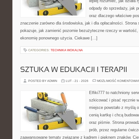
lepiej rozumieć, jak działa 
odpady do sprzedaży, jak p
oraz dlaczego właściwe po
znaczenie zarówno dla środowiska, jak i dla opłacalności. Strona 
pokazuje, jak zamienić pozornie bezużyteczne rzeczy w wartość,
ekonomię ponownego użycia. Ciekawe […]
CATEGORIES:
TECHNIKA WOKALNA
SZTUKA W EDUKACJI I TERAPII
POSTED BY ADMIN
LUT - 21 - 2026
MOŻLIWOŚĆ KOMENTOWA
Elfiki777 to natchniony ser
szkicować i pisać ręcznie 
miejsce powstało z myślą o 
cenią kartkę i chcą budowa
oraz piśmie. Strona prowad
prób, przez regularne ćwicz
zaawansowane tematy związane z kadrem i pięknem znaków. Cieka