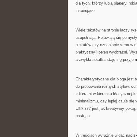
dla tych, którzy lubią planery, robi
inspirująco.
Wiele tekstów na stronie łączy rys
uzupełniają. Pojawiają się pomysły
plakatów czy ozdabianie stron w dz
praktyczny i pełen wyobraźni. Wys
a zwykła notatka staje się przyje
Charakterystyczne dla bloga jest
do próbowania różnych stylów: od 
z literami w kierunku klasycznej k
minimalizmu, czy lepiej czuje się
Elfiki777 jest jak kreatywny pokój
postępu.
W treściach wyraźnie widać nacisk