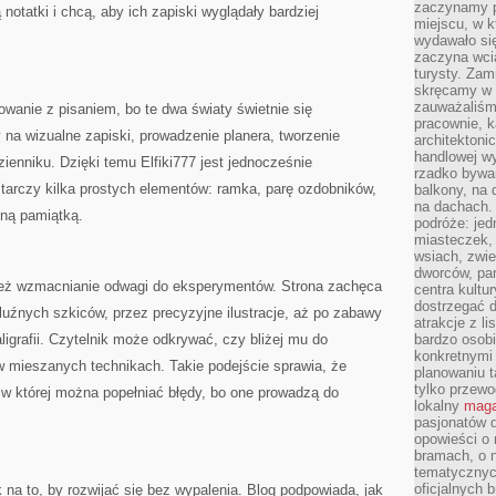
zaczynamy p
ą notatki i chcą, aby ich zapiski wyglądały bardziej
miejscu, w k
wydawało się
zaczyna wci
turysty. Zam
skręcamy w b
zauważaliśm
owanie z pisaniem, bo te dwa światy świetnie się
pracownie, k
 na wizualne zapiski, prowadzenie planera, tworzenie
architektoni
handlowej wy
ienniku. Dzięki temu Elfiki777 jest jednocześnie
rzadko bywa
tarczy kilka prostych elementów: ramka, parę ozdobników,
balkony, na
na dachach. 
mną pamiątką.
podróże: je
miasteczek,
wsiach, zwie
dworców, pa
 też wzmacnianie odwagi do eksperymentów. Strona zachęca
centra kultu
dostrzegać d
luźnych szkiców, przez precyzyjne ilustracje, aż po zabawy
atrakcje z l
aligrafii. Czytelnik może odkrywać, czy bliżej mu do
bardzo osobi
konkretnymi
 w mieszanych technikach. Takie podejście sprawia, że
planowaniu t
tylko przewod
, w której można popełniać błędy, bo one prowadzą do
lokalny
maga
pasjonatów 
opowieści o
bramach, o 
tematycznyc
oficjalnych 
 na to, by rozwijać się bez wypalenia. Blog podpowiada, jak