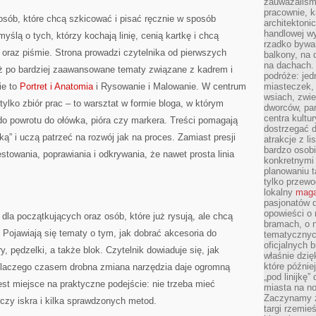
zauważaliśm
pracownie, k
 osób, które chcą szkicować i pisać ręcznie w sposób
architektoni
handlowej wy
ślą o tych, którzy kochają linię, cenią kartkę i chcą
rzadko bywa
oraz piśmie. Strona prowadzi czytelnika od pierwszych
balkony, na
na dachach. 
 aż po bardziej zaawansowane tematy związane z kadrem i
podróże: je
ie to
Portret i Anatomia
i Rysowanie i Malowanie. W centrum
miasteczek,
wsiach, zwie
t tylko zbiór prac – to warsztat w formie bloga, w którym
dworców, pa
centra kultu
 powrotu do ołówka, pióra czy markera. Treści pomagają
dostrzegać d
ą” i uczą patrzeć na rozwój jak na proces. Zamiast presji
atrakcje z l
bardzo osobi
estowania, poprawiania i odkrywania, że nawet prosta linia
konkretnymi
planowaniu t
tylko przewod
lokalny
maga
pasjonatów 
opowieści o
dla początkujących oraz osób, które już rysują, ale chcą
bramach, o 
Pojawiają się tematy o tym, jak dobrać akcesoria do
tematycznyc
oficjalnych 
y, pędzelki, a także blok. Czytelnik dowiaduje się, jak
właśnie dzię
które późnie
i dlaczego czasem drobna zmiana narzędzia daje ogromną
„pod linijkę
est miejsce na praktyczne podejście: nie trzeba mieć
miasta na n
Zaczynamy z
czy iskra i kilka sprawdzonych metod.
targi rzemie