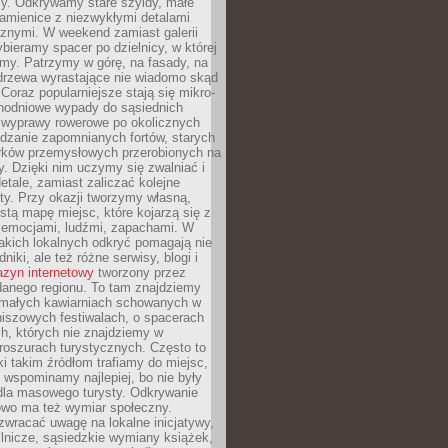
y. Odkrywamy stare szyldy, małe
amienice z niezwykłymi detalami
cznymi. W weekend zamiast galerii
bieramy spacer po dzielnicy, w której
my. Patrzymy w górę, na fasady, na
 drzewa wyrastające nie wiadomo skąd
Coraz popularniejsze stają się mikro-
dnodniowe wypady do sąsiednich
 wyprawy rowerowe po okolicznych
dzanie zapomnianych fortów, starych
rków przemysłowych przerobionych na
ry. Dzięki nim uczymy się zwalniać i
etale, zamiast zaliczać kolejne
isty. Przy okazji tworzymy własną,
stą mapę miejsc, które kojarzą się z
 emocjami, ludźmi, zapachami. W
akich lokalnych odkryć pomagają nie
niki, ale też różne serwisy, blogi i
zyn internetowy
tworzony przez
danego regionu. To tam znajdziemy
 małych kawiarniach schowanych w
niszowych festiwalach, o spacerach
h, których nie znajdziemy w
broszurach turystycznych. Często to
ki takim źródłom trafiamy do miejsc,
j wspominamy najlepiej, bo nie były
” dla masowego turysty. Odkrywanie
owo ma też wymiar społeczny.
wracać uwagę na lokalne inicjatywy,
ślnicze, sąsiedzkie wymiany książek,