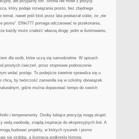
jny, ale przyjazny ton. Strona nie mówi z pozycji
ysza, który podaje rozwiązania prosto, bez zbędnego
 temat, nawet jeśli ktoś przez lata powtarzał sobie, że „nie
ie pismo”. Elfiki777 pomaga odczarować te przekonania,
i że każdy może znaleźć własną drogę: jedni w ilustrowaniu,
iem dla osób, które uczą się samodzielnie. W opisach
 od prostych ćwiczeń, przez stopniowe podnoszenie
rym widać postęp. To podejście świetnie sprawdza się u
nie chcą, by twórczość zamieniła się w szkolny obowiązek.
u naturalnym, gdzie można dopasować tempo do swoich
chniki i temperamenty. Osoby lubiące precyzję mogą skupić
rzy wolą swobodę, znajdą inspiracje do ekspresyjnych linii. A
, mogą budować projekty, w których rysunek i pismo
je się ozdobą, a ilustracja podkreśla historię.