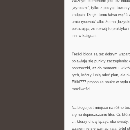
Ważnym elementem jest też edukacy
„wyroczni”, tylko z pozycji towarz
zadęcia. Dzięki temu łatwo wejść w
umie rysować” albo że ma „brzydk
pokazując, że rozwój to praktyka 
inni w kaligrafii.
Treści bloga są też dobrym wsparc
pojawiają się punkty zaczepienia:
poprzeczki, aż do momentu, w któ
tych, którzy lubią mieć plan, ale 
Elfiki777 proponuje naukę w styl
możliwości.
Na blogu jest miejsce na różne te
się na dopieszczaniu liter. Ci, któ
ci, którzy chcą łączyć oba światy
wzajemnie się wzmacniają: tytuł sta