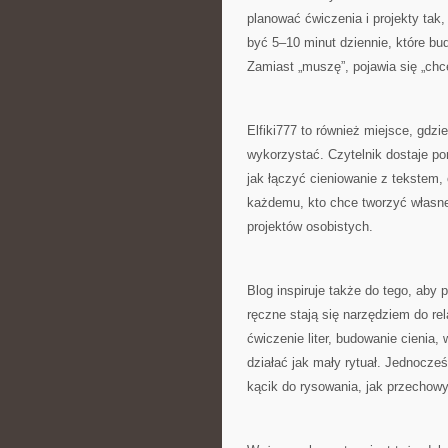
planować ćwiczenia i projekty tak
być 5–10 minut dziennie, które bud
Zamiast „muszę”, pojawia się „chc
Elfiki777 to również miejsce, gdzie
wykorzystać. Czytelnik dostaje po
jak łączyć cieniowanie z tekstem,
każdemu, kto chce tworzyć własne 
projektów osobistych.
Blog inspiruje także do tego, aby
ręczne stają się narzędziem do rel
ćwiczenie liter, budowanie cienia,
działać jak mały rytuał. Jednocze
kącik do rysowania, jak przechowy