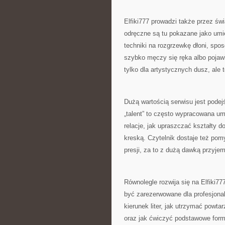
Elfiki777 prowadzi także przez ś
odręczne są tu pokazane jako umie
techniki na rozgrzewkę dłoni, spos
szybko męczy się ręka albo pojawi
tylko dla artystycznych dusz, ale t
Dużą wartością serwisu jest podej
„talent” to często wypracowana umi
relacje, jak upraszczać kształty d
kreską. Czytelnik dostaje też pom
presji, za to z dużą dawką przyje
Równolegle rozwija się na Elfiki777
być zarezerwowane dla profesjonal
kierunek liter, jak utrzymać powtar
oraz jak ćwiczyć podstawowe formy