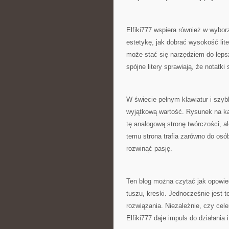
Elfiki777 wspiera również w wybor
estetykę, jak dobrać wysokość li
może stać się narzędziem do lepsz
spójne litery sprawiają, że notatki
W świecie pełnym klawiatur i szy
wyjątkową wartość. Rysunek na kart
tę analogową stronę twórczości, a
temu strona trafia zarówno do osób
rozwinąć pasję.
Ten blog można czytać jak opowieś
tuszu, kreski. Jednocześnie jest t
rozwiązania. Niezależnie, czy cel
Elfiki777 daje impuls do działania