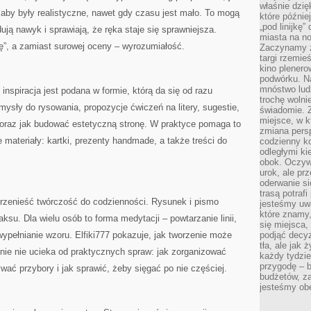
właśnie dzię
, aby były realistyczne, nawet gdy czasu jest mało. To mogą
które późnie
„pod linijkę
ują nawyk i sprawiają, że ręka staje się sprawniejsza.
miasta na n
ę”, a zamiast surowej oceny – wyrozumiałość.
Zaczynamy z
targi rzemie
kino plener
podwórku. Na
mnóstwo lud
 inspiracja jest podana w formie, którą da się od razu
trochę wolnie
mysły do rysowania, propozycje ćwiczeń na litery, sugestie,
świadomie. Z
miejsce, w k
 oraz jak budować estetyczną stronę. W praktyce pomaga to
zmiana pers
materiały: kartki, prezenty handmade, a także treści do
codzienny ko
odległymi ki
obok. Oczywi
urok, ale p
oderwanie si
trasą potrafi
 przenieść twórczość do codzienności. Rysunek i pismo
jesteśmy uwa
które znamy,
aksu. Dla wielu osób to forma medytacji – powtarzanie linii,
się miejsca,
 wypełnianie wzoru. Elfiki777 pokazuje, jak tworzenie może
podjąć decyz
tła, ale jak
śnie nie ucieka od praktycznych spraw: jak zorganizować
każdy tydzie
przygodę – b
wać przybory i jak sprawić, żeby sięgać po nie częściej.
budżetów, z
jesteśmy obe