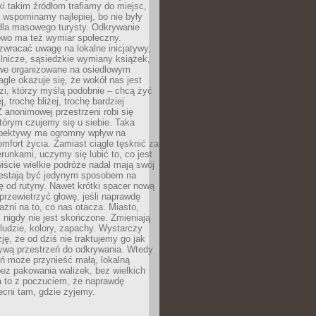
ki takim źródłom trafiamy do miejsc,
j wspominamy najlepiej, bo nie były
” dla masowego turysty. Odkrywanie
owo ma też wymiar społeczny.
wracać uwagę na lokalne inicjatywy,
ślnicze, sąsiedzkie wymiany książek,
owe organizowane na osiedlowym
gle okazuje się, że wokół nas jest
zi, którzy myślą podobnie – chcą żyć
j, trochę bliżej, trochę bardziej
 anonimowej przestrzeni robi się
tórym czujemy się u siebie. Taka
pektywy ma ogromny wpływ na
mfort życia. Zamiast ciągle tęsknić za
erunkami, uczymy się lubić to, co jest
ście wielkie podróże nadal mają swój
rzestają być jedynym sposobem na
ę od rutyny. Nawet krótki spacer nową
 przewietrzyć głowę, jeśli naprawdę
żni na to, co nas otacza. Miasto,
 nigdy nie jest skończone. Zmieniają
 ludzie, kolory, zapachy. Wystarczy
ję, że od dziś nie traktujemy go jak
 żywą przestrzeń do odkrywania. Wtedy
ń może przynieść małą, lokalną
ez pakowania walizek, bez wielkich
a to z poczuciem, że naprawdę
cni tam, gdzie żyjemy.