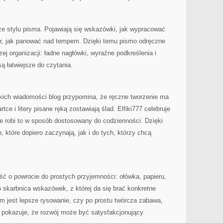
ze stylu pisma. Pojawiają się wskazówki, jak wypracować
ter, jak panować nad tempem. Dzięki temu pismo odręczne
ej organizacji: ładne nagłówki, wyraźne podkreślenia i
 są łatwiejsze do czytania.
bkich wiadomości blog przypomina, że ręczne tworzenie ma
ce i litery pisane ręką zostawiają ślad. Elfiki777 celebruje
le robi to w sposób dostosowany do codzienności. Dzięki
, które dopiero zaczynają, jak i do tych, którzy chcą
ć o powrocie do prostych przyjemności: ołówka, papieru,
o skarbnica wskazówek, z której da się brać konkretne
em jest lepsze rysowanie, czy po prostu twórcza zabawa,
 i pokazuje, że rozwój może być satysfakcjonujący.