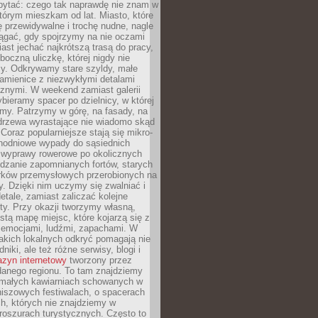
ytać: czego tak naprawdę nie znam w
tórym mieszkam od lat. Miasto, które
 przewidywalne i trochę nudne, nagle
ągać, gdy spojrzymy na nie oczami
iast jechać najkrótszą trasą do pracy,
oczną uliczkę, której nigdy nie
y. Odkrywamy stare szyldy, małe
amienice z niezwykłymi detalami
cznymi. W weekend zamiast galerii
bieramy spacer po dzielnicy, w której
my. Patrzymy w górę, na fasady, na
 drzewa wyrastające nie wiadomo skąd
Coraz popularniejsze stają się mikro-
dnodniowe wypady do sąsiednich
 wyprawy rowerowe po okolicznych
dzanie zapomnianych fortów, starych
rków przemysłowych przerobionych na
ry. Dzięki nim uczymy się zwalniać i
etale, zamiast zaliczać kolejne
isty. Przy okazji tworzymy własną,
stą mapę miejsc, które kojarzą się z
 emocjami, ludźmi, zapachami. W
akich lokalnych odkryć pomagają nie
niki, ale też różne serwisy, blogi i
zyn internetowy
tworzony przez
danego regionu. To tam znajdziemy
 małych kawiarniach schowanych w
niszowych festiwalach, o spacerach
h, których nie znajdziemy w
broszurach turystycznych. Często to