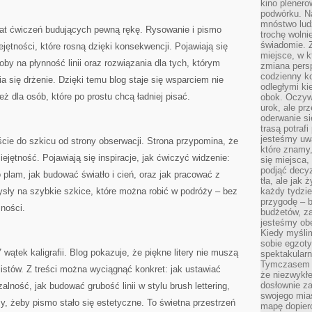
kino plener
podwórku. Na
mnóstwo lud
wiat ćwiczeń budujących pewną rękę. Rysowanie i pismo
trochę wolnie
świadomie. Z
jętności, które rosną dzięki konsekwencji. Pojawiają się
miejsce, w k
oby na płynność linii oraz rozwiązania dla tych, którym
zmiana pers
codzienny ko
a się drżenie. Dzięki temu blog staje się wsparciem nie
odległymi ki
eż dla osób, które po prostu chcą ładniej pisać.
obok. Oczywi
urok, ale p
oderwanie si
trasą potrafi
jesteśmy uwa
ście do szkicu od strony obserwacji. Strona przypomina, że
które znamy,
ejętność. Pojawiają się inspiracje, jak ćwiczyć widzenie:
się miejsca,
podjąć decyz
o plam, jak budować światło i cień, oraz jak pracować z
tła, ale jak
ysły na szybkie szkice, które można robić w podróży – bez
każdy tydzie
przygodę – b
mności.
budżetów, z
jesteśmy obe
Kiedy myśli
sobie egzoty
 wątek kaligrafii. Blog pokazuje, że piękne litery nie muszą
spektakular
Tymczasem wi
istów. Z treści można wyciągnąć konkret: jak ustawiać
że niezwykł
dosłownie z
zalność, jak budować grubość linii w stylu brush lettering,
swojego mias
, żeby pismo stało się estetyczne. To świetna przestrzeń
mapę dopier