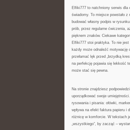
Elfiki777 to natchniony serwis dla
świadomy. To miejsce powstało z my
budować własny podpis w rysunku 
prób, przez regularne ćwiczenia,
pięknem znaków. Ciekawe kategor
Elfiki777 stoi praktyka. To nie jes
każdy może odnaleźć motywację do
przełamać lęk przed „brzydką kresk
na perfekcję pojawia się lekkość t
może stać się pewna.
Na stronie znajdziesz podpowiedzi 
uporządkować swoje umiejętności. 
rysowania i pisania: ołówki, marker
wpływa na efekt faktura papieru 
różnicę w komforcie. W tekstach j
„wszystkiego”, by zacząć – wystar