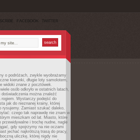
SCRIBE
FACEBOOK
TWITTER
my o podróżach, zwykle wyobrażamy
czne kierunki, długie loty samolotem,
ne widoki znane z pocztówek.
ele osób odkryło w ostatnich latach,
e doświadczenia można znaleźć
a rogiem. Wystarczy podejść do
ta jak do nieznanej krainy, której
o rysujemy. Zamiast szukać daleko,
ytać: czego tak naprawdę nie znam w
tórym mieszkam od lat. Miasto, które
 przewidywalne i trochę nudne, nagle
ągać, gdy spojrzymy na nie oczami
iast jechać najkrótszą trasą do pracy,
oczną uliczkę, której nigdy nie