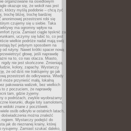
owe organizowane na osiedlowym
gle okazuje się, że wokół nas jest
zi, którzy myślą podobnie – chcą żyć
j, trochę bliżej, trochę bardziej
 anonimowej przestrzeni robi się
tórym czujemy się u siebie. Taka
pektywy ma ogromny wpływ na
mfort życia. Zamiast ciągle tęsknić za
erunkami, uczymy się lubić to, co jest
ście wielkie podróże nadal mają swój
rzestają być jedynym sposobem na
ę od rutyny. Nawet krótki spacer nową
 przewietrzyć głowę, jeśli naprawdę
żni na to, co nas otacza. Miasto,
 nigdy nie jest skończone. Zmieniają
 ludzie, kolory, zapachy. Wystarczy
ję, że od dziś nie traktujemy go jak
 żywą przestrzeń do odkrywania. Wtedy
ń może przynieść małą, lokalną
ez pakowania walizek, bez wielkich
a to z poczuciem, że naprawdę
cni tam, gdzie żyjemy.
my o podróżach, zwykle wyobrażamy
czne kierunki, długie loty samolotem,
ne widoki znane z pocztówek.
ele osób odkryło w ostatnich latach,
e doświadczenia można znaleźć
a rogiem. Wystarczy podejść do
ta jak do nieznanej krainy, której
o rysujemy. Zamiast szukać daleko,