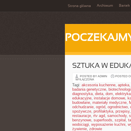
Archiwum
Bartek
Strona główna
POCZEKAJM
SZTUKA W EDUKAC
POSTED BY ADMIN
POSTED ON
WYŁĄCZONA
Tagi:
akcesoria kuchenne
,
apteka
badania genetyczne
,
biotechnolog
diagnostyka
,
dieta
,
dom
,
elektryka
edukacyjne
,
instalacje domowe
,
ka
budowlane
,
materiały medyczne
,
M
odchudzanie
,
ogród
,
ogrodnictwo
,
spożywcze
,
profilaktyka
,
przepisy
restauracje
,
rtv agd
,
samochody
,
s
benzynowe
,
superfoods
,
szpital
,
t
wodociągi
,
wyposażenie kuchni
,
w
żywienie
,
zdrowie