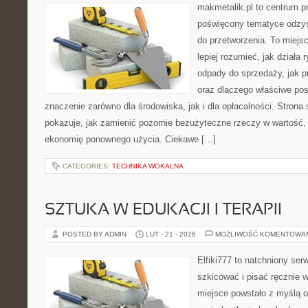
makmetalik.pl to centrum 
poświęcony tematyce odzys
do przetworzenia. To miejsc
lepiej rozumieć, jak działa 
odpady do sprzedaży, jak p
oraz dlaczego właściwe po
znaczenie zarówno dla środowiska, jak i dla opłacalności. Strona 
pokazuje, jak zamienić pozornie bezużyteczne rzeczy w wartość,
ekonomię ponownego użycia. Ciekawe […]
CATEGORIES:
TECHNIKA WOKALNA
SZTUKA W EDUKACJI I TERAPII
POSTED BY ADMIN
LUT - 21 - 2026
MOŻLIWOŚĆ KOMENTOWA
Elfiki777 to natchniony ser
szkicować i pisać ręcznie 
miejsce powstało z myślą o 