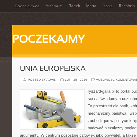
Archiwum
Bartek
Marta
Redakcja
Strona główna
Płonie
POCZEKAJMY
UNIA EUROPEJSKA
POSTED BY ADMIN
LUT - 25 - 2026
MOŻLIWOŚĆ KOMENTOWA
ryszard-galla.pl to portal p
się na świadomym uczestni
To przestrzeń dla osób, któ
mechanizmy państwa i wspó
zachodzące w polityce kraj
budować niezależny pogląd 
argumenty. W centrum pozostaje człowiek jako obywatel, a także 