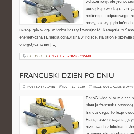
wdrożeniowy, ale jednocześ
porządkuje wiedzę o tym, 
roślinnego i odpadowego mo
mocy, jak wygląda łańcuch 
uwagę, gdy w grę wchodzą koszty i wydajność. Kategorie to Sam
energetyczna i Energia odnawialna w Polsce. Na stronie przewija 
energetyczna nie […]
CATEGORIES:
ARTYKUŁY SPONSOROWANE
FRANCUSKI DZIEŃ PO DNIU
POSTED BY ADMIN
LUT - 11 - 2026
MOŻLIWOŚĆ KOMENTOWA
ParisGliwice.pl to miejsce 
planują francuską przygodę
francuskiego. To fuzja dwó
Francji oraz oswajania języ
rozmowach z lokalsami. Jeśl
wyprawę, ale też chcesz o