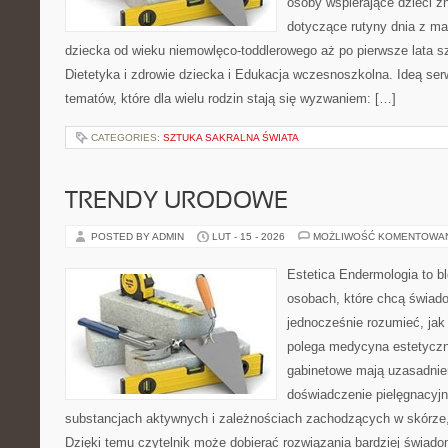
osoby wspierające dzieci z
dotyczące rutyny dnia z m
dziecka od wieku niemowlęco-toddlerowego aż po pierwsze lata s
Dietetyka i zdrowie dziecka i Edukacja wczesnoszkolna. Ideą ser
tematów, które dla wielu rodzin stają się wyzwaniem: […]
CATEGORIES:
SZTUKA SAKRALNA ŚWIATA
TRENDY URODOWE
POSTED BY ADMIN
LUT - 15 - 2026
MOŻLIWOŚĆ KOMENTOWA
Estetica Endermologia to b
osobach, które chcą świado
jednocześnie rozumieć, jak
polega medycyna estetyczna
gabinetowe mają uzasadnien
doświadczenie pielęgnacyjn
substancjach aktywnych i zależnościach zachodzących w skórze,
Dzięki temu czytelnik może dobierać rozwiązania bardziej świado