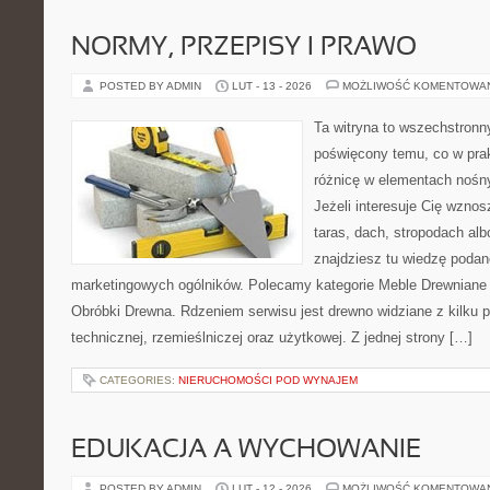
NORMY, PRZEPISY I PRAWO
POSTED BY ADMIN
LUT - 13 - 2026
MOŻLIWOŚĆ KOMENTOWA
Ta witryna to wszechstronn
poświęcony temu, co w prak
różnicę w elementach nośn
Jeżeli interesuje Cię wzno
taras, dach, stropodach alb
znajdziesz tu wiedzę poda
marketingowych ogólników. Polecamy kategorie Meble Drewniane i
Obróbki Drewna. Rdzeniem serwisu jest drewno widziane z kilku 
technicznej, rzemieślniczej oraz użytkowej. Z jednej strony […]
CATEGORIES:
NIERUCHOMOŚCI POD WYNAJEM
EDUKACJA A WYCHOWANIE
POSTED BY ADMIN
LUT - 12 - 2026
MOŻLIWOŚĆ KOMENTOWA