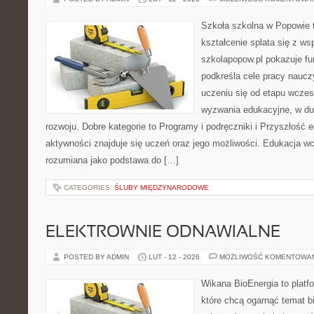
Szkoła szkolna w Popowie 
kształcenie splata się z ws
szkolapopow.pl pokazuje fu
podkreśla cele pracy nauczyc
uczeniu się od etapu wcze
wyzwania edukacyjne, w du
rozwoju. Dobre kategorie to Programy i podręczniki i Przyszłość 
aktywności znajduje się uczeń oraz jego możliwości. Edukacja wc
rozumiana jako podstawa do […]
CATEGORIES:
ŚLUBY MIĘDZYNARODOWE
ELEKTROWNIE ODNAWIALNE
POSTED BY ADMIN
LUT - 12 - 2026
MOŻLIWOŚĆ KOMENTOWA
Wikana BioEnergia to platf
które chcą ogarnąć temat b