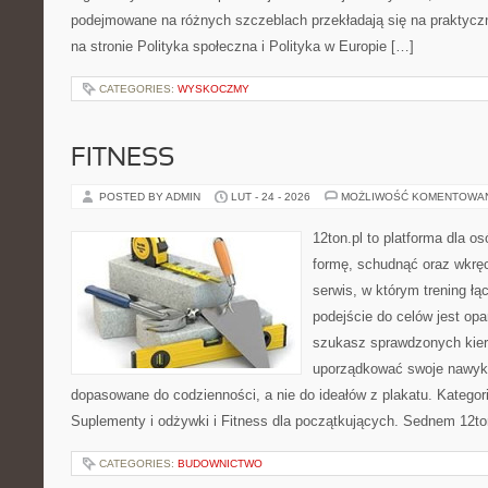
podejmowane na różnych szczeblach przekładają się na praktyc
na stronie Polityka społeczna i Polityka w Europie […]
CATEGORIES:
WYSKOCZMY
FITNESS
POSTED BY ADMIN
LUT - 24 - 2026
MOŻLIWOŚĆ KOMENTOWA
12ton.pl to platforma dla o
formę, schudnąć oraz wkręc
serwis, w którym trening łą
podejście do celów jest opa
szukasz sprawdzonych kier
uporządkować swoje nawyki
dopasowane do codzienności, a nie do ideałów z plakatu. Kategor
Suplementy i odżywki i Fitness dla początkujących. Sednem 12ton
CATEGORIES:
BUDOWNICTWO