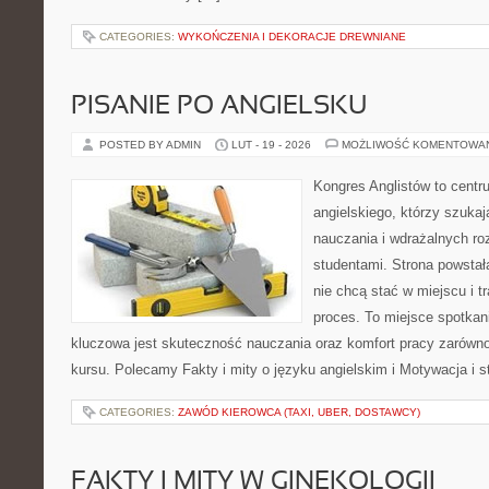
CATEGORIES:
WYKOŃCZENIA I DEKORACJE DREWNIANE
PISANIE PO ANGIELSKU
POSTED BY ADMIN
LUT - 19 - 2026
MOŻLIWOŚĆ KOMENTOWA
Kongres Anglistów to cent
angielskiego, którzy szuka
nauczania i wdrażalnych ro
studentami. Strona powstał
nie chcą stać w miejscu i t
proces. To miejsce spotkani
kluczowa jest skuteczność nauczania oraz komfort pracy zarówno 
kursu. Polecamy Fakty i mity o języku angielskim i Motywacja i st
CATEGORIES:
ZAWÓD KIEROWCA (TAXI, UBER, DOSTAWCY)
FAKTY I MITY W GINEKOLOGII