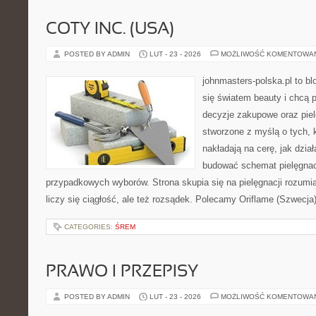
COTY INC. (USA)
POSTED BY ADMIN
LUT - 23 - 2026
MOŻLIWOŚĆ KOMENTOWA
johnmasters-polska.pl to blo
się światem beauty i chcą 
decyzje zakupowe oraz piel
stworzone z myślą o tych, k
nakładają na cerę, jak dział
budować schemat pielęgnac
przypadkowych wyborów. Strona skupia się na pielęgnacji rozumia
liczy się ciągłość, ale też rozsądek. Polecamy Oriflame (Szwecja
CATEGORIES:
ŚREM
PRAWO I PRZEPISY
POSTED BY ADMIN
LUT - 23 - 2026
MOŻLIWOŚĆ KOMENTOWA