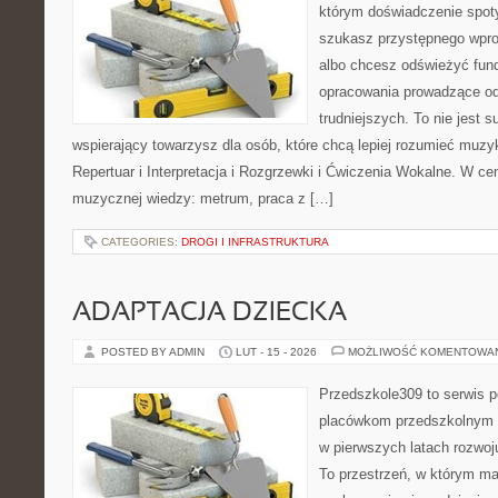
którym doświadczenie spoty
szukasz przystępnego wpr
albo chcesz odświeżyć fund
opracowania prowadzące od
trudniejszych. To nie jest 
wspierający towarzysz dla osób, które chcą lepiej rozumieć muzy
Repertuar i Interpretacja i Rozgrzewki i Ćwiczenia Wokalne. W c
muzycznej wiedzy: metrum, praca z […]
CATEGORIES:
DROGI I INFRASTRUKTURA
ADAPTACJA DZIECKA
POSTED BY ADMIN
LUT - 15 - 2026
MOŻLIWOŚĆ KOMENTOWA
Przedszkole309 to serwis p
placówkom przedszkolnym o
w pierwszych latach rozwo
To przestrzeń, w którym ma