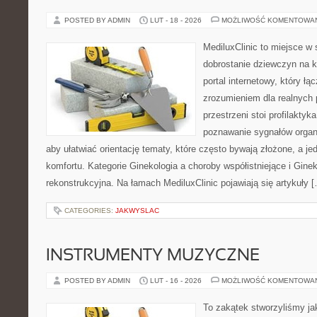
POSTED BY ADMIN
LUT - 18 - 2026
MOŻLIWOŚĆ KOMENTOWA
MediluxClinic to miejsce w 
dobrostanie dziewczyn na k
portal internetowy, który łą
zrozumieniem dla realnych 
przestrzeni stoi profilakty
poznawanie sygnałów organ
aby ułatwiać orientację tematy, które często bywają złożone, a j
komfortu. Kategorie Ginekologia a choroby współistniejące i Ginek
rekonstrukcyjna. Na łamach MediluxClinic pojawiają się artykuły 
CATEGORIES:
JAKWYSLAC
INSTRUMENTY MUZYCZNE
POSTED BY ADMIN
LUT - 16 - 2026
MOŻLIWOŚĆ KOMENTOWA
To zakątek stworzyliśmy ja