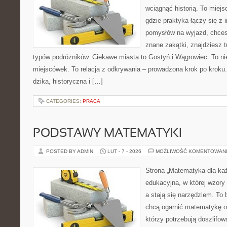
wciągnąć historią. To miej
gdzie praktyka łączy się z i
pomysłów na wyjazd, chces
znane zakątki, znajdziesz t
typów podróżników. Ciekawe miasta to Gostyń i Wągrowiec. To nie
miejscówek. To relacja z odkrywania – prowadzona krok po kroku.
dzika, historyczna i […]
CATEGORIES:
PRACA
PODSTAWY MATEMATYKI
POSTED BY ADMIN
LUT - 7 - 2026
MOŻLIWOŚĆ KOMENTOWAN
Strona „Matematyka dla każ
edukacyjna, w której wzory
a stają się narzędziem. To 
chcą ogarnić matematykę od
którzy potrzebują doszlifo