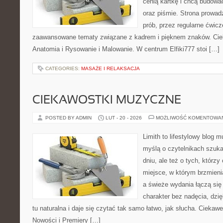
cenią kartkę i chcą budowa
oraz piśmie. Strona prowad
prób, przez regularne ćwicz
zaawansowane tematy związane z kadrem i pięknem znaków. Cieka
Anatomia i Rysowanie i Malowanie. W centrum Elfiki777 stoi […]
CATEGORIES:
MASAŻE I RELAKSACJA
CIEKAWOSTKI MUZYCZNE
POSTED BY ADMIN
LUT - 20 - 2026
MOŻLIWOŚĆ KOMENTOWA
Limith to lifestylowy blog 
myślą o czytelnikach szuka
dniu, ale też o tych, którz
miejsce, w którym brzmienia
a świeże wydania łączą się
charakter bez nadęcia, dzi
tu naturalna i daje się czytać tak samo łatwo, jak słucha. Ciekawe
Nowości i Premiery […]