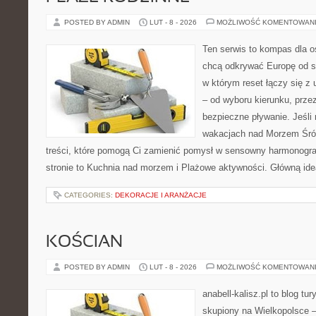
POSTED BY ADMIN
LUT - 8 - 2026
MOŻLIWOŚĆ KOMENTOWAN
Ten serwis to kompas dla o
chcą odkrywać Europę od s
w którym reset łączy się z
– od wyboru kierunku, prze
bezpieczne pływanie. Jeśli
wakacjach nad Morzem Śró
treści, które pomogą Ci zamienić pomysł w sensowny harmonogr
stronie to Kuchnia nad morzem i Plażowe aktywności. Główną ide
CATEGORIES:
DEKORACJE I ARANŻACJE
KOŚCIAN
POSTED BY ADMIN
LUT - 8 - 2026
MOŻLIWOŚĆ KOMENTOWAN
anabell-kalisz.pl to blog t
skupiony na Wielkopolsce – 