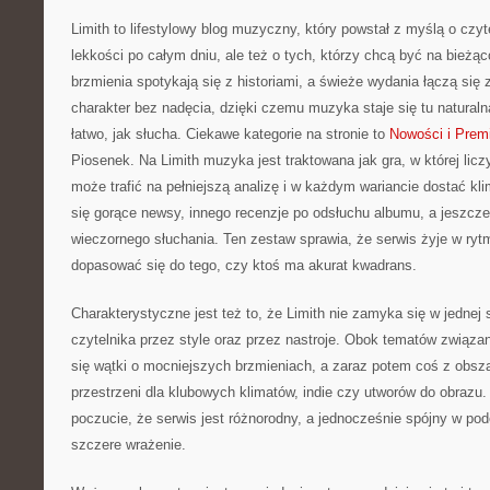
Limith to lifestylowy blog muzyczny, który powstał z myślą o czy
lekkości po całym dniu, ale też o tych, którzy chcą być na bieżą
brzmienia spotykają się z historiami, a świeże wydania łączą się
charakter bez nadęcia, dzięki czemu muzyka staje się tu naturaln
łatwo, jak słucha. Ciekawe kategorie na stronie to
Nowości i Prem
Piosenek. Na Limith muzyka jest traktowana jak gra, w której licz
może trafić na pełniejszą analizę i w każdym wariancie dostać kli
się gorące newsy, innego recenzje po odsłuchu albumu, a jeszcze k
wieczornego słuchania. Ten zestaw sprawia, że serwis żyje w rytmie
dopasować się do tego, czy ktoś ma akurat kwadrans.
Charakterystyczne jest też to, że Limith nie zamyka się w jednej 
czytelnika przez style oraz przez nastroje. Obok tematów związ
się wątki o mocniejszych brzmieniach, a zaraz potem coś z obsza
przestrzeni dla klubowych klimatów, indie czy utworów do obrazu.
poczucie, że serwis jest różnorodny, a jednocześnie spójny w podej
szczere wrażenie.