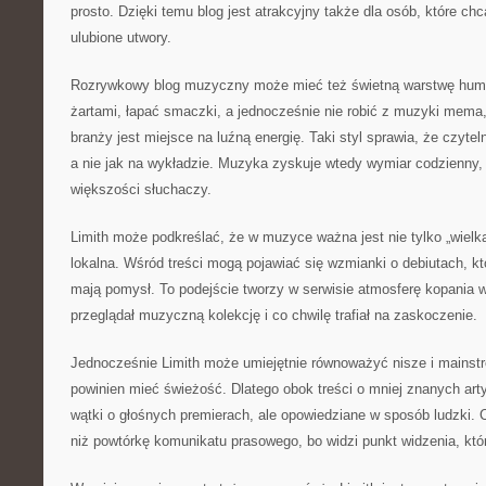
prosto. Dzięki temu blog jest atrakcyjny także dla osób, które chc
ulubione utwory.
Rozrywkowy blog muzyczny może mieć też świetną warstwę humo
żartami, łapać smaczki, a jednocześnie nie robić z muzyki mema,
branży jest miejsce na luźną energię. Taki styl sprawia, że czytel
a nie jak na wykładzie. Muzyka zyskuje wtedy wymiar codzienny, c
większości słuchaczy.
Limith może podkreślać, że w muzyce ważna jest nie tylko „wielk
lokalna. Wśród treści mogą pojawiać się wzmianki o debiutach, kt
mają pomysł. To podejście tworzy w serwisie atmosferę kopania w
przeglądał muzyczną kolekcję i co chwilę trafiał na zaskoczenie.
Jednocześnie Limith może umiejętnie równoważyć nisze i mainst
powinien mieć świeżość. Dlatego obok treści o mniej znanych art
wątki o głośnych premierach, ale opowiedziane w sposób ludzki. C
niż powtórkę komunikatu prasowego, bo widzi punkt widzenia, któ