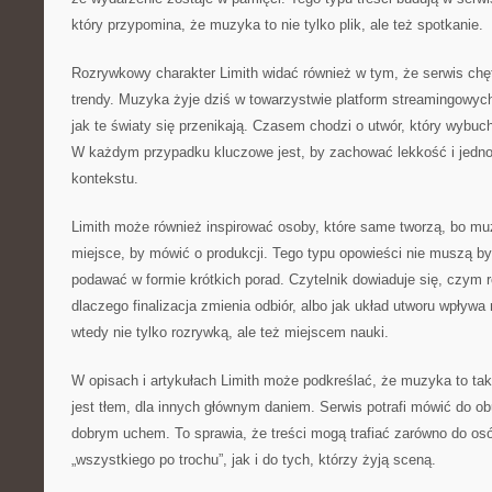
który przypomina, że muzyka to nie tylko plik, ale też spotkanie.
Rozrywkowy charakter Limith widać również w tym, że serwis chę
trendy. Muzyka żyje dziś w towarzystwie platform streamingowyc
jak te światy się przenikają. Czasem chodzi o utwór, który wybuc
W każdym przypadku kluczowe jest, by zachować lekkość i jedno
kontekstu.
Limith może również inspirować osoby, które same tworzą, bo mu
miejsce, by mówić o produkcji. Tego typu opowieści nie muszą b
podawać w formie krótkich porad. Czytelnik dowiaduje się, czym r
dlaczego finalizacja zmienia odbiór, albo jak układ utworu wpływa
wtedy nie tylko rozrywką, ale też miejscem nauki.
W opisach i artykułach Limith może podkreślać, że muzyka to tak
jest tłem, dla innych głównym daniem. Serwis potrafi mówić do ob
dobrym uchem. To sprawia, że treści mogą trafiać zarówno do osó
„wszystkiego po trochu”, jak i do tych, którzy żyją sceną.