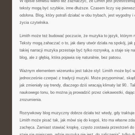
W opisie serwisu warto też zaznaczyć, że Limith jest przestrzeni
teksty mogą być szybkie, inne dłuższe. Czasem liczy się pierws
odsłona. Blog, który potrafi działać w obu trybach, jest wygodny 
życia czytelnika.
Limith może też budować poczucie, że muzyka to język, którym 
Teksty mogą zahaczać o to, jak dany utwór działa na spokój, ja
takiej narracji muzyka przestaje być tylko rozrywką, a staje się n
blog, ale z głębią, która pojawia się naturalnie, bez patosu.
Ważnym elementem wizerunku jest także styl: Limith może być w
jednocześnie czerpać z tradycji muzyki. Może przypominać, skąd
jak zmieniały się trendy, dlaczego dziś wracają klimaty lat 90..
naukowego tonu, bo można ją prowadzić przez ciekawostki, dając
zrozumienia.
Rozrywkowy blog muzyczny dobrze działa też wtedy, gdy traktuje 
Limith może pisać tak, jak mówi się do kogoś, kto ma własne zdan
zachęca. Zamiast stawiać kropkę, często zostawia przestrzeń do 
staje się miejscem, gdzie muzyka nie jest „do zaliczenia”, tylko d