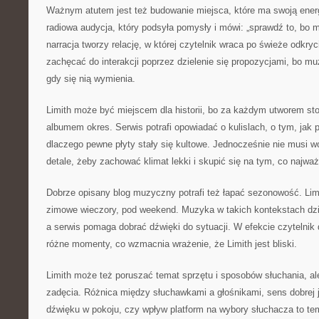
Ważnym atutem jest też budowanie miejsca, które ma swoją energ
radiowa audycja, który podsyła pomysły i mówi: „sprawdź to, bo m
narracja tworzy relację, w której czytelnik wraca po świeże odkry
zachęcać do interakcji poprzez dzielenie się propozycjami, bo muz
gdy się nią wymienia.
Limith może być miejscem dla historii, bo za każdym utworem st
albumem okres. Serwis potrafi opowiadać o kulislach, o tym, jak p
dlaczego pewne płyty stały się kultowe. Jednocześnie nie musi w
detale, żeby zachować klimat lekki i skupić się na tym, co najwa
Dobrze opisany blog muzyczny potrafi też łapać sezonowość. Lim
zimowe wieczory, pod weekend. Muzyka w takich kontekstach dzia
a serwis pomaga dobrać dźwięki do sytuacji. W efekcie czytelnik
różne momenty, co wzmacnia wrażenie, że Limith jest bliski.
Limith może też poruszać temat sprzętu i sposobów słuchania, al
zadęcia. Różnica między słuchawkami a głośnikami, sens dobrej j
dźwięku w pokoju, czy wpływ platform na wybory słuchacza to tem