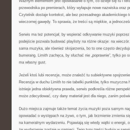
Ważnym elementem jest opowiadanie o tym, co dzieje się tu i tera
przewodnika po premierach, który wyłapuje nowe nazwiska oraz 
Czytelnik dostaje kontekst, ale bez przesadnego akademickiego to
wieczornej gawędy. To sprawia, że treści są miękkie, a jednocześn
Serwis ma też potencjał, by wspierać odkrywanie muzyki poprzez 
podejście pozwala budować playlisty na różne okazje: na wieczór. 
sama muzyka, ale również skojarzenia, bo to one często decydują
bumerang. Limith zachęca, by słuchać nie „poprawnie”, tylko po 
ma własny gust.
Jeżeli ktoś lubi recenzje, może znaleźć tu subiektywne spojrzenie 
Recenzja w duchu Limith to nie tabelki punktów, tylko muzyczna 
istnieje jedna obiektywna prawda, serwis podkreśla różne perspek
może zdecydować, czy dany materiał jest dla niego, zanim poświ
Dużo miejsca zajmuje także temat życia muzyki poza samym nag
opowiadać o występach na żywo, o tym, jak brzmienie zmienia się 
na kameralnym wydarzeniu. Pojawiają się wtedy wątki o energii, o 
że wydarzenie zostaje w pamięci. Tego typu treści budują w serwis