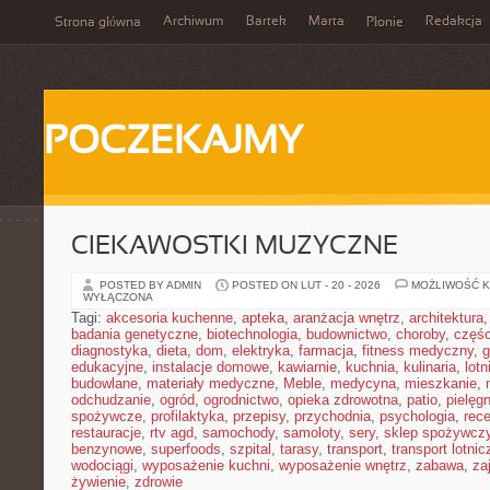
Archiwum
Bartek
Marta
Redakcja
Strona główna
Płonie
POCZEKAJMY
CIEKAWOSTKI MUZYCZNE
POSTED BY ADMIN
POSTED ON LUT - 20 - 2026
MOŻLIWOŚĆ 
WYŁĄCZONA
Tagi:
akcesoria kuchenne
,
apteka
,
aranżacja wnętrz
,
architektura
badania genetyczne
,
biotechnologia
,
budownictwo
,
choroby
,
częś
diagnostyka
,
dieta
,
dom
,
elektryka
,
farmacja
,
fitness medyczny
,
g
edukacyjne
,
instalacje domowe
,
kawiarnie
,
kuchnia
,
kulinaria
,
lot
budowlane
,
materiały medyczne
,
Meble
,
medycyna
,
mieszkanie
,
odchudzanie
,
ogród
,
ogrodnictwo
,
opieka zdrowotna
,
patio
,
pielęgn
spożywcze
,
profilaktyka
,
przepisy
,
przychodnia
,
psychologia
,
rece
restauracje
,
rtv agd
,
samochody
,
samoloty
,
sery
,
sklep spożywcz
benzynowe
,
superfoods
,
szpital
,
tarasy
,
transport
,
transport lotnic
wodociągi
,
wyposażenie kuchni
,
wyposażenie wnętrz
,
zabawa
,
za
żywienie
,
zdrowie