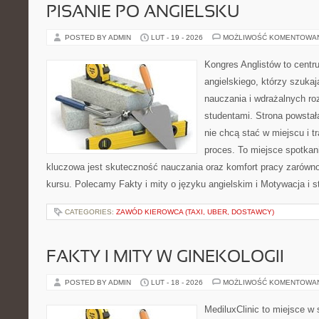
PISANIE PO ANGIELSKU
POSTED BY ADMIN
LUT - 19 - 2026
MOŻLIWOŚĆ KOMENTOWA
Kongres Anglistów to cent
angielskiego, którzy szuka
nauczania i wdrażalnych ro
studentami. Strona powstał
nie chcą stać w miejscu i t
proces. To miejsce spotkani
kluczowa jest skuteczność nauczania oraz komfort pracy zarówno 
kursu. Polecamy Fakty i mity o języku angielskim i Motywacja i st
CATEGORIES:
ZAWÓD KIEROWCA (TAXI, UBER, DOSTAWCY)
FAKTY I MITY W GINEKOLOGII
POSTED BY ADMIN
LUT - 18 - 2026
MOŻLIWOŚĆ KOMENTOWA
MediluxClinic to miejsce w 