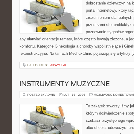
dobrostanie dziewczyn na k
portal internetowy, który łą
zrozumieniem dla realnych 
przestrzeni stoi profilakty
poznawanie sygnałów organ
aby ułatwiać orientację tematy, które często bywają złożone, a j
komfortu. Kategorie Ginekologia a choroby współistniejące i Ginek
rekonstrukcyjna. Na łamach MediluxClinic pojawiają się artykuły 
CATEGORIES:
JAKWYSLAC
INSTRUMENTY MUZYCZNE
POSTED BY ADMIN
LUT - 16 - 2026
MOŻLIWOŚĆ KOMENTOWA
To zakątek stworzyliśmy ja
którym doświadczenie spoty
szukasz przystępnego wpr
albo chcesz odświeżyć fund