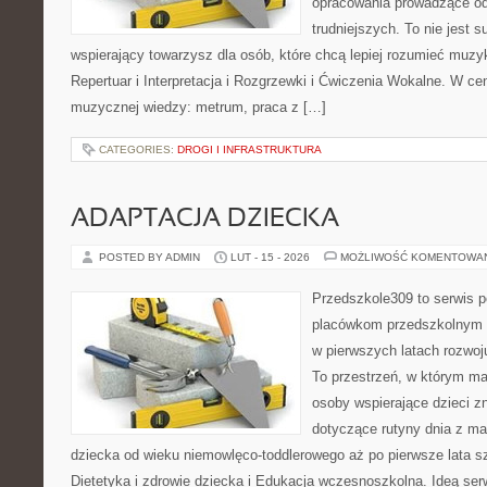
opracowania prowadzące od
trudniejszych. To nie jest 
wspierający towarzysz dla osób, które chcą lepiej rozumieć muzy
Repertuar i Interpretacja i Rozgrzewki i Ćwiczenia Wokalne. W c
muzycznej wiedzy: metrum, praca z […]
CATEGORIES:
DROGI I INFRASTRUKTURA
ADAPTACJA DZIECKA
POSTED BY ADMIN
LUT - 15 - 2026
MOŻLIWOŚĆ KOMENTOWA
Przedszkole309 to serwis p
placówkom przedszkolnym o
w pierwszych latach rozwo
To przestrzeń, w którym ma
osoby wspierające dzieci z
dotyczące rutyny dnia z m
dziecka od wieku niemowlęco-toddlerowego aż po pierwsze lata s
Dietetyka i zdrowie dziecka i Edukacja wczesnoszkolna. Ideą ser