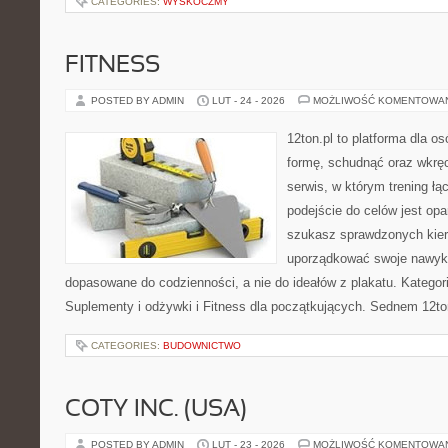
CATEGORIES:
WYSKOCZMY
FITNESS
POSTED BY ADMIN
LUT - 24 - 2026
MOŻLIWOŚĆ KOMENTOWA
12ton.pl to platforma dla o
formę, schudnąć oraz wkręc
serwis, w którym trening łą
podejście do celów jest opa
szukasz sprawdzonych kier
uporządkować swoje nawyki
dopasowane do codzienności, a nie do ideałów z plakatu. Kategor
Suplementy i odżywki i Fitness dla początkujących. Sednem 12ton
CATEGORIES:
BUDOWNICTWO
COTY INC. (USA)
POSTED BY ADMIN
LUT - 23 - 2026
MOŻLIWOŚĆ KOMENTOWA