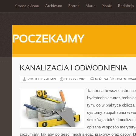
Archiwum
Bartek
Marta
Redakcja
Strona główna
Płonie
POCZEKAJMY
KANALIZACJA I ODWODNIENIA
POSTED BY ADMIN
LUT - 27 - 2026
MOŻLIWOŚĆ KOMENTOWA
Ta strona to wszechstronne
hydrotechnice oraz technice
tym, co w praktyce oblicza
systemy zaopatrzenia w wo
ścieków, a także kanalizac
opisana w sposób merytoryc
zrozumiały, tak aby po treści mogli sięgać praktycy oraz osoby, 