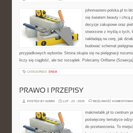
johnmasters-polska.pl to blo
się światem beauty i chcą 
decyzje zakupowe oraz piel
stworzone z myślą o tych, k
nakładają na cerę, jak dział
budować schemat pielęgnac
przypadkowych wyborów. Strona skupia się na pielęgnacji rozumia
liczy się ciągłość, ale też rozsądek. Polecamy Oriflame (Szwecja
CATEGORIES:
ŚREM
PRAWO I PRZEPISY
POSTED BY ADMIN
LUT - 23 - 2026
MOŻLIWOŚĆ KOMENTOWA
makmetalik.pl to centrum 
poświęcony tematyce odzys
do przetworzenia. To miejsc