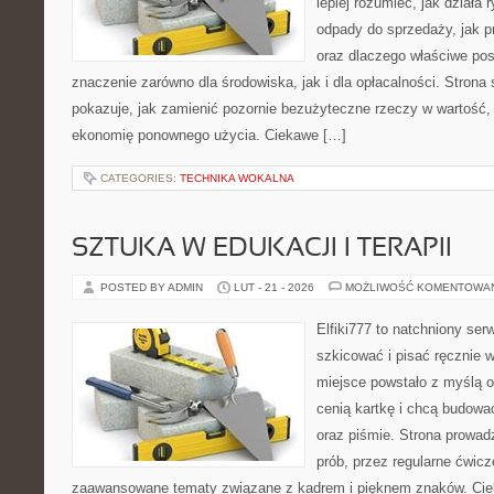
lepiej rozumieć, jak działa 
odpady do sprzedaży, jak p
oraz dlaczego właściwe po
znaczenie zarówno dla środowiska, jak i dla opłacalności. Strona 
pokazuje, jak zamienić pozornie bezużyteczne rzeczy w wartość,
ekonomię ponownego użycia. Ciekawe […]
CATEGORIES:
TECHNIKA WOKALNA
SZTUKA W EDUKACJI I TERAPII
POSTED BY ADMIN
LUT - 21 - 2026
MOŻLIWOŚĆ KOMENTOWA
Elfiki777 to natchniony ser
szkicować i pisać ręcznie 
miejsce powstało z myślą o 
cenią kartkę i chcą budowa
oraz piśmie. Strona prowad
prób, przez regularne ćwicz
zaawansowane tematy związane z kadrem i pięknem znaków. Cieka