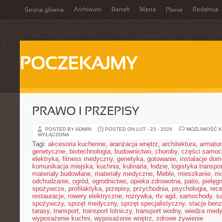
Archiwum
Bartek
Marta
Redakcja
Strona główna
Płonie
POCZEKAJMY
PRAWO I PRZEPISY
POSTED BY ADMIN
POSTED ON LUT - 23 - 2026
MOŻLIWOŚĆ 
WYŁĄCZONA
Tagi:
akcesoria kuchenne
,
aranżacja wnętrz
,
architektura
,
armatur
genetyczne
,
biotechnologia
,
budownictwo
,
choroby
,
części samo
elektryka
,
fitness medyczny
,
genetyka
,
gotowanie
,
instalacje do
komunikacja miejska
,
kuchnia
,
kulinaria
,
łodzie
,
logistyka transpo
materiały budowlane
,
materiały medyczne
,
Meble
,
mieszkanie
,
mo
odchudzanie
,
ogród
,
ogrodnictwo
,
opieka zdrowotna
,
patio
,
pielęgn
spożywcze
,
profilaktyka
,
przepisy
,
przychodnia
,
psychologia
,
rece
restauracje
,
rowery elektryczne
,
rozrywka
,
rtv agd
,
samochody
,
s
spożywczy
,
sprzęt medyczny
,
sprzęt specjalistyczny
,
stacje ben
tarasy
,
transport
,
transport lotniczy
,
transport wodny
,
wiedza med
wyposażenie kuchni
,
wyposażenie wnętrz
,
zdrowe żywienie