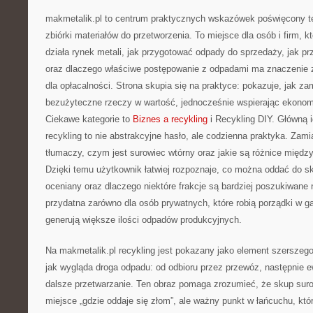
makmetalik.pl to centrum praktycznych wskazówek poświęcony 
zbiórki materiałów do przetworzenia. To miejsce dla osób i firm, kt
działa rynek metali, jak przygotować odpady do sprzedaży, jak pr
oraz dlaczego właściwe postępowanie z odpadami ma znaczenie z
dla opłacalności. Strona skupia się na praktyce: pokazuje, jak za
bezużyteczne rzeczy w wartość, jednocześnie wspierając ekono
Ciekawe kategorie to
Biznes a recykling
i Recykling DIY. Główną i
recykling to nie abstrakcyjne hasło, ale codzienna praktyka. Zami
tłumaczy, czym jest surowiec wtórny oraz jakie są różnice międz
Dzięki temu użytkownik łatwiej rozpoznaje, co można oddać do sku
oceniany oraz dlaczego niektóre frakcje są bardziej poszukiwane 
przydatna zarówno dla osób prywatnych, które robią porządki w gara
generują większe ilości odpadów produkcyjnych.
Na makmetalik.pl recykling jest pokazany jako element szerszeg
jak wygląda droga odpadu: od odbioru przez przewóz, następnie ew
dalsze przetwarzanie. Ten obraz pomaga zrozumieć, że skup suro
miejsce „gdzie oddaje się złom”, ale ważny punkt w łańcuchu, któr