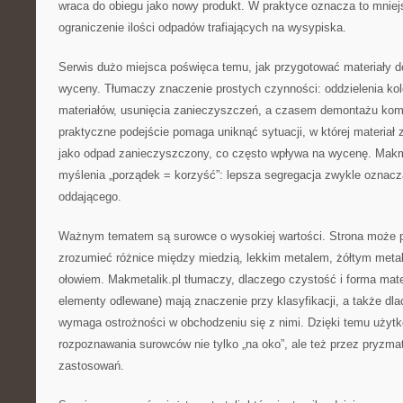
wraca do obiegu jako nowy produkt. W praktyce oznacza to mniejs
ograniczenie ilości odpadów trafiających na wysypiska.
Serwis dużo miejsca poświęca temu, jak przygotować materiały d
wyceny. Tłumaczy znaczenie prostych czynności: oddzielenia ko
materiałów, usunięcia zanieczyszczeń, a czasem demontażu ko
praktyczne podejście pomaga uniknąć sytuacji, w której materiał 
jako odpad zanieczyszczony, co często wpływa na wycenę. Makm
myślenia „porządek = korzyść”: lepsza segregacja zwykle oznacza
oddającego.
Ważnym tematem są surowce o wysokiej wartości. Strona może 
zrozumieć różnice między miedzią, lekkim metalem, żółtym meta
ołowiem. Makmetalik.pl tłumaczy, dlaczego czystość i forma mater
elementy odlewane) mają znaczenie przy klasyfikacji, a także dl
wymaga ostrożności w obchodzeniu się z nimi. Dzięki temu użytk
rozpoznawania surowców nie tylko „na oko”, ale też przez pryzma
zastosowań.