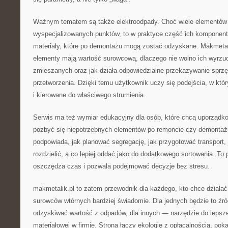
Ważnym tematem są także elektroodpady. Choć wiele elementów e
wyspecjalizowanych punktów, to w praktyce część ich komponent
materiały, które po demontażu mogą zostać odzyskane. Makmetal
elementy mają wartość surowcową, dlaczego nie wolno ich wyrz
zmieszanych oraz jak działa odpowiedzialne przekazywanie sprzę
przetworzenia. Dzięki temu użytkownik uczy się podejścia, w kt
i kierowane do właściwego strumienia.
Serwis ma też wymiar edukacyjny dla osób, które chcą uporządko
pozbyć się niepotrzebnych elementów po remoncie czy demontaż
podpowiada, jak planować segregację, jak przygotować transport, 
rozdzielić, a co lepiej oddać jako do dodatkowego sortowania. To
oszczędza czas i pozwala podejmować decyzje bez stresu.
makmetalik.pl to zatem przewodnik dla każdego, kto chce działać
surowców wtórnych bardziej świadomie. Dla jednych będzie to źró
odzyskiwać wartość z odpadów, dla innych — narzędzie do lepszej
materiałowej w firmie. Strona łączy ekologię z opłacalnością, poka