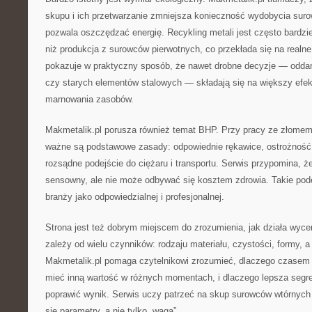
skupu i ich przetwarzanie zmniejsza konieczność wydobycia suro
pozwala oszczędzać energię. Recykling metali jest często bardzi
niż produkcja z surowców pierwotnych, co przekłada się na realne
pokazuje w praktyczny sposób, że nawet drobne decyzje — odda
czy starych elementów stalowych — składają się na większy efek
marnowania zasobów.
Makmetalik.pl porusza również temat BHP. Przy pracy ze złomem 
ważne są podstawowe zasady: odpowiednie rękawice, ostrożność 
rozsądne podejście do ciężaru i transportu. Serwis przypomina, ż
sensowny, ale nie może odbywać się kosztem zdrowia. Takie pod
branży jako odpowiedzialnej i profesjonalnej.
Strona jest też dobrym miejscem do zrozumienia, jak działa wyce
zależy od wielu czynników: rodzaju materiału, czystości, formy, a
Makmetalik.pl pomaga czytelnikowi zrozumieć, dlaczego czasem
mieć inną wartość w różnych momentach, i dlaczego lepsza segre
poprawić wynik. Serwis uczy patrzeć na skup surowców wtórnych 
się parametry, a nie tylko „waga”.