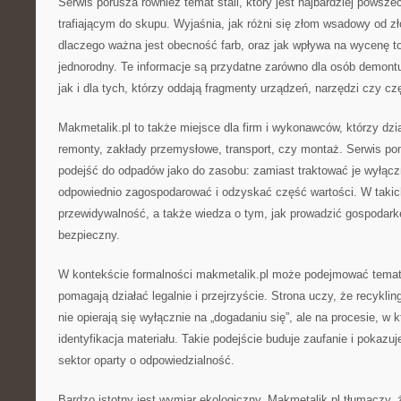
Serwis porusza również temat stali, który jest najbardziej pows
trafiającym do skupu. Wyjaśnia, jak różni się złom wsadowy od 
dlaczego ważna jest obecność farb, oraz jak wpływa na wycenę to,
jednorodny. Te informacje są przydatne zarówno dla osób demontu
jak i dla tych, którzy oddają fragmenty urządzeń, narzędzi czy 
Makmetalik.pl to także miejsce dla firm i wykonawców, którzy dzia
remonty, zakłady przemysłowe, transport, czy montaż. Serwis p
podejść do odpadów jako do zasobu: zamiast traktować je wyłącz
odpowiednio zagospodarować i odzyskać część wartości. W takic
przewidywalność, a także wiedza o tym, jak prowadzić gospodar
bezpieczny.
W kontekście formalności makmetalik.pl może podejmować temat 
pomagają działać legalnie i przejrzyście. Strona uczy, że recykli
nie opierają się wyłącznie na „dogadaniu się”, ale na procesie, w 
identyfikacja materiału. Takie podejście buduje zaufanie i pokazuj
sektor oparty o odpowiedzialność.
Bardzo istotny jest wymiar ekologiczny. Makmetalik.pl tłumaczy,