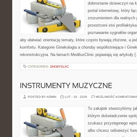
dobrostanie dziewczyn na k
portal internetowy, który łą
zrozumieniem dla realnych 
przestrzeni stoi profilakty
poznawanie sygnałów organ
aby ułatwiać orientację tematy, które często bywają złożone, a j
komfortu. Kategorie Ginekologia a choroby współistniejące i Ginek
rekonstrukcyjna. Na łamach MediluxClinic pojawiają się artykuły 
CATEGORIES:
JAKWYSLAC
INSTRUMENTY MUZYCZNE
POSTED BY ADMIN
LUT - 16 - 2026
MOŻLIWOŚĆ KOMENTOWA
To zakątek stworzyliśmy ja
którym doświadczenie spoty
szukasz przystępnego wpr
albo chcesz odświeżyć fund