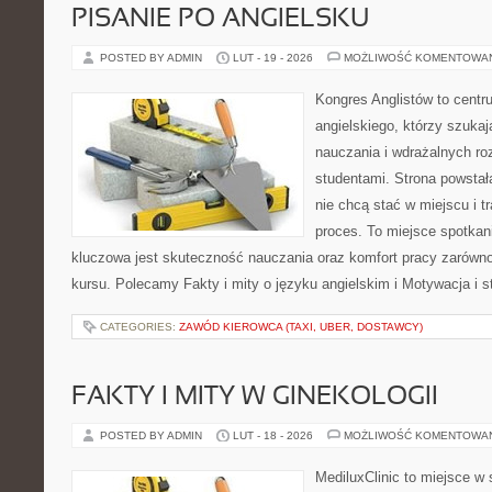
PISANIE PO ANGIELSKU
POSTED BY ADMIN
LUT - 19 - 2026
MOŻLIWOŚĆ KOMENTOWA
Kongres Anglistów to cent
angielskiego, którzy szuka
nauczania i wdrażalnych ro
studentami. Strona powstał
nie chcą stać w miejscu i t
proces. To miejsce spotkani
kluczowa jest skuteczność nauczania oraz komfort pracy zarówno 
kursu. Polecamy Fakty i mity o języku angielskim i Motywacja i st
CATEGORIES:
ZAWÓD KIEROWCA (TAXI, UBER, DOSTAWCY)
FAKTY I MITY W GINEKOLOGII
POSTED BY ADMIN
LUT - 18 - 2026
MOŻLIWOŚĆ KOMENTOWA
MediluxClinic to miejsce w 