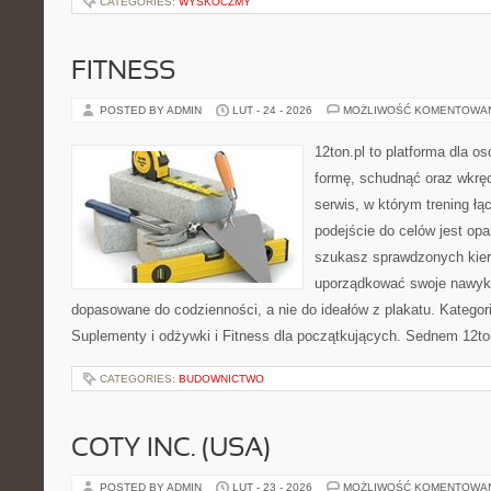
CATEGORIES:
WYSKOCZMY
FITNESS
POSTED BY ADMIN
LUT - 24 - 2026
MOŻLIWOŚĆ KOMENTOWA
12ton.pl to platforma dla o
formę, schudnąć oraz wkręc
serwis, w którym trening łą
podejście do celów jest opa
szukasz sprawdzonych kier
uporządkować swoje nawyki
dopasowane do codzienności, a nie do ideałów z plakatu. Kategor
Suplementy i odżywki i Fitness dla początkujących. Sednem 12ton
CATEGORIES:
BUDOWNICTWO
COTY INC. (USA)
POSTED BY ADMIN
LUT - 23 - 2026
MOŻLIWOŚĆ KOMENTOWA