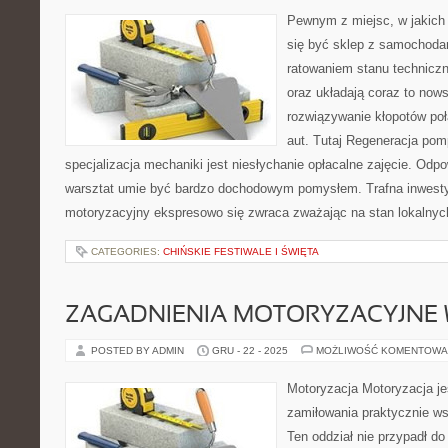
Pewnym z miejsc, w jakich
się być sklep z samochoda
ratowaniem stanu technicz
oraz układają coraz to now
rozwiązywanie kłopotów po
aut. Tutaj Regeneracja po
specjalizacja mechaniki jest niesłychanie opłacalne zajęcie. Odp
warsztat umie być bardzo dochodowym pomysłem. Trafna inwest
motoryzacyjny ekspresowo się zwraca zważając na stan lokalnych
CATEGORIES:
CHIŃSKIE FESTIWALE I ŚWIĘTA
ZAGADNIENIA MOTORYZACYJNE 
POSTED BY ADMIN
GRU - 22 - 2025
MOŻLIWOŚĆ KOMENTOWA
Motoryzacja Motoryzacja je
zamiłowania praktycznie w
Ten oddział nie przypadł d