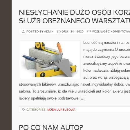
NIESŁYCHANIE DUŻO OSÓB KOR
SŁUŻB OBEZNANEGO WARSZTAT
POSTED BY ADMIN
GRU - 24 - 2025
MOŻLIWOŚĆ KOMENTOWA
Ludność są narażeni na roz
mają do czynienia O urodz
nieraz świadczy jego barwa.
zwrócilibyśmy zupełnie uwa
kolor nadwozia. Zdają sobi
aut oraz wciąż wzbogacają
stosowanych lakierów, umożliwiając nawet indywidualny dobór, uw
salonu. To zrozumiałe, iż dla wielu właścicieli aut kolor lakieru jes
lakiery spełniają swoje podstawowe […]
CATEGORIES:
MODA LUKSUSOWA
PO CO NAM AUTO?