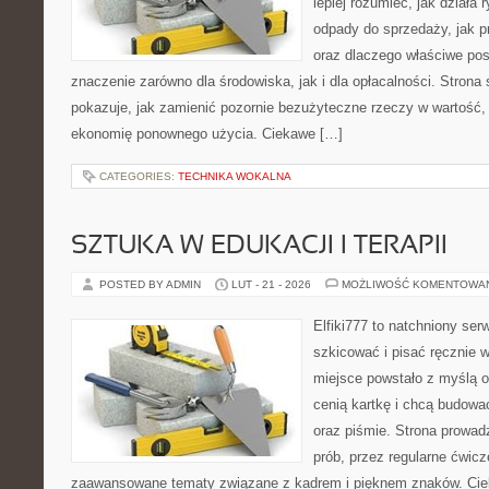
lepiej rozumieć, jak działa 
odpady do sprzedaży, jak p
oraz dlaczego właściwe po
znaczenie zarówno dla środowiska, jak i dla opłacalności. Strona 
pokazuje, jak zamienić pozornie bezużyteczne rzeczy w wartość,
ekonomię ponownego użycia. Ciekawe […]
CATEGORIES:
TECHNIKA WOKALNA
SZTUKA W EDUKACJI I TERAPII
POSTED BY ADMIN
LUT - 21 - 2026
MOŻLIWOŚĆ KOMENTOWA
Elfiki777 to natchniony ser
szkicować i pisać ręcznie 
miejsce powstało z myślą o 
cenią kartkę i chcą budowa
oraz piśmie. Strona prowad
prób, przez regularne ćwicz
zaawansowane tematy związane z kadrem i pięknem znaków. Cieka