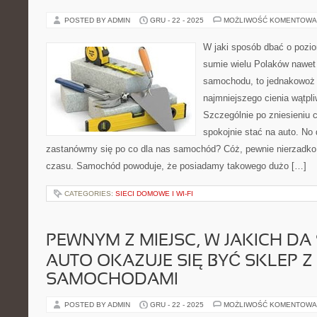
POSTED BY ADMIN
GRU - 22 - 2025
MOŻLIWOŚĆ KOMENTOWA
W jaki sposób dbać o pozi
sumie wielu Polaków nawet 
samochodu, to jednakowoż 
najmniejszego cienia wątpl
Szczególnie po zniesieniu 
spokojnie stać na auto. No 
zastanówmy się po co dla nas samochód? Cóż, pewnie nierzadko
czasu. Samochód powoduje, że posiadamy takowego dużo […]
CATEGORIES:
SIECI DOMOWE I WI-FI
PEWNYM Z MIEJSC, W JAKICH DA 
AUTO OKAZUJE SIĘ BYĆ SKLEP Z
SAMOCHODAMI
POSTED BY ADMIN
GRU - 22 - 2025
MOŻLIWOŚĆ KOMENTOWA