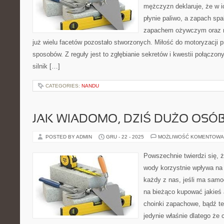
mężczyzn deklaruje, że w i
płynie paliwo, a zapach spal
zapachem ożywczym oraz n
już wielu facetów pozostało stworzonych. Miłość do motoryzacji p
sposobów. Z reguły jest to zgłębianie sekretów i kwestii połączo
silnik […]
CATEGORIES:
NANDU
JAK WIADOMO, DZIŚ DUŻO OSÓ
POSTED BY ADMIN
GRU - 22 - 2025
MOŻLIWOŚĆ KOMENTOWA
Powszechnie twierdzi się, że
wody korzystnie wpływa na
każdy z nas, jeśli ma samoc
na bieżąco kupować jakieś a
choinki zapachowe, bądź te
jedynie właśnie dlatego ż