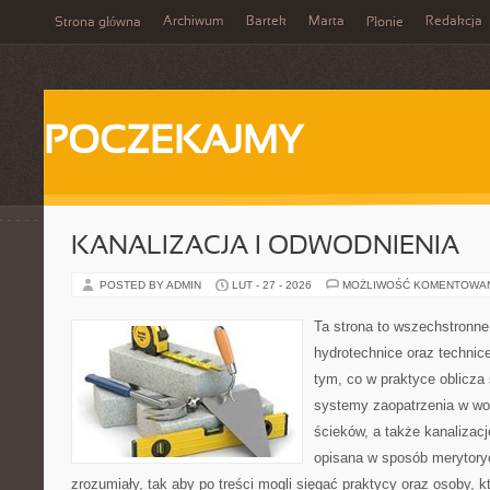
Archiwum
Bartek
Marta
Redakcja
Strona główna
Płonie
POCZEKAJMY
KANALIZACJA I ODWODNIENIA
POSTED BY ADMIN
LUT - 27 - 2026
MOŻLIWOŚĆ KOMENTOWA
Ta strona to wszechstronne
hydrotechnice oraz technice
tym, co w praktyce oblicza
systemy zaopatrzenia w wo
ścieków, a także kanalizac
opisana w sposób merytoryc
zrozumiały, tak aby po treści mogli sięgać praktycy oraz osoby, 