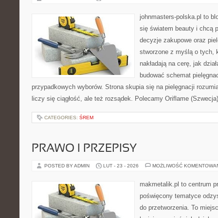
johnmasters-polska.pl to blo
się światem beauty i chcą 
decyzje zakupowe oraz piel
stworzone z myślą o tych, k
nakładają na cerę, jak dział
budować schemat pielęgnac
przypadkowych wyborów. Strona skupia się na pielęgnacji rozumia
liczy się ciągłość, ale też rozsądek. Polecamy Oriflame (Szwecja
CATEGORIES:
ŚREM
PRAWO I PRZEPISY
POSTED BY ADMIN
LUT - 23 - 2026
MOŻLIWOŚĆ KOMENTOWA
makmetalik.pl to centrum 
poświęcony tematyce odzys
do przetworzenia. To miejsc