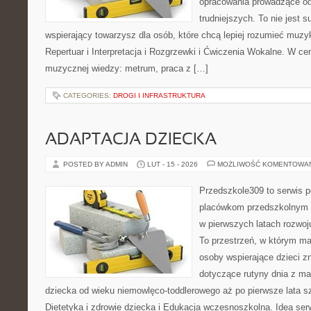
opracowania prowadzące od
trudniejszych. To nie jest 
wspierający towarzysz dla osób, które chcą lepiej rozumieć muzy
Repertuar i Interpretacja i Rozgrzewki i Ćwiczenia Wokalne. W c
muzycznej wiedzy: metrum, praca z […]
CATEGORIES:
DROGI I INFRASTRUKTURA
ADAPTACJA DZIECKA
POSTED BY ADMIN
LUT - 15 - 2026
MOŻLIWOŚĆ KOMENTOWA
Przedszkole309 to serwis p
placówkom przedszkolnym o
w pierwszych latach rozwo
To przestrzeń, w którym ma
osoby wspierające dzieci z
dotyczące rutyny dnia z m
dziecka od wieku niemowlęco-toddlerowego aż po pierwsze lata s
Dietetyka i zdrowie dziecka i Edukacja wczesnoszkolna. Ideą ser