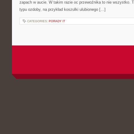
zapach w aucie. W takim razie oc przewoźnika to nie wszystko.
typu ozdoby, na przykład koszulki ulubionego […]
CATEGORIES:
PORADY IT