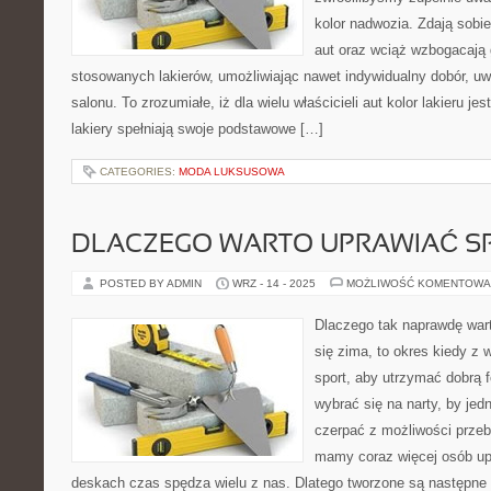
kolor nadwozia. Zdają sobi
aut oraz wciąż wzbogacają
stosowanych lakierów, umożliwiając nawet indywidualny dobór, uw
salonu. To zrozumiałe, iż dla wielu właścicieli aut kolor lakieru jes
lakiery spełniają swoje podstawowe […]
CATEGORIES:
MODA LUKSUSOWA
DLACZEGO WARTO UPRAWIAĆ S
POSTED BY ADMIN
WRZ - 14 - 2025
MOŻLIWOŚĆ KOMENTOWA
Dlaczego tak naprawdę wart
się zima, to okres kiedy z 
sport, aby utrzymać dobrą 
wybrać się na narty, by jed
czerpać z możliwości prze
mamy coraz więcej osób upr
deskach czas spędza wielu z nas. Dlatego tworzone są następne