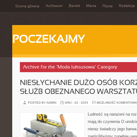
Archiwum
Bartek
Marta
Redakcja
Strona główna
Płonie
POCZEKAJMY
Archive for the ‘Moda luksusowa’ Category
NIESŁYCHANIE DUŻO OSÓB KOR
SŁUŻB OBEZNANEGO WARSZTAT
POSTED BY ADMIN
GRU - 24 - 2025
MOŻLIWOŚĆ KOMENTOWA
Ludność są narażeni na roz
mają do czynienia O urodz
nieraz świadczy jego barwa.
zwrócilibyśmy zupełnie uwa