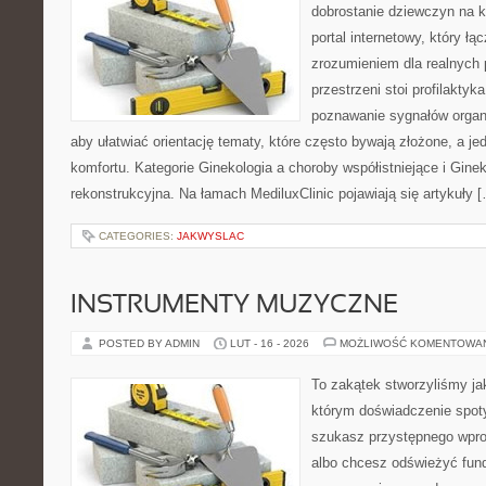
dobrostanie dziewczyn na k
portal internetowy, który łą
zrozumieniem dla realnych 
przestrzeni stoi profilakty
poznawanie sygnałów organ
aby ułatwiać orientację tematy, które często bywają złożone, a j
komfortu. Kategorie Ginekologia a choroby współistniejące i Ginek
rekonstrukcyjna. Na łamach MediluxClinic pojawiają się artykuły 
CATEGORIES:
JAKWYSLAC
INSTRUMENTY MUZYCZNE
POSTED BY ADMIN
LUT - 16 - 2026
MOŻLIWOŚĆ KOMENTOWA
To zakątek stworzyliśmy ja
którym doświadczenie spoty
szukasz przystępnego wpr
albo chcesz odświeżyć fund