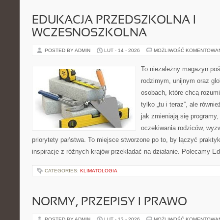
EDUKACJA PRZEDSZKOLNA I
WCZESNOSZKOLNA
POSTED BY ADMIN
LUT - 14 - 2026
MOŻLIWOŚĆ KOMENTOWA
To niezależny magazyn poś
rodzimym, unijnym oraz gl
osobach, które chcą rozumie
tylko „tu i teraz”, ale równ
jak zmieniają się programy,
oczekiwania rodziców, wyz
priorytety państwa. To miejsce stworzone po to, by łączyć praktykę
inspiracje z różnych krajów przekładać na działanie. Polecamy Ed
CATEGORIES:
KLIMATOLOGIA
NORMY, PRZEPISY I PRAWO
POSTED BY ADMIN
LUT - 13 - 2026
MOŻLIWOŚĆ KOMENTOWA