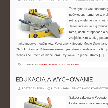
Ta witryna to wszechstronn
poświęcony temu, co w prak
różnicę w elementach nośn
Jeżeli interesuje Cię wzno
taras, dach, stropodach alb
znajdziesz tu wiedzę poda
marketingowych ogólników. Polecamy kategorie Meble Drewniane i
Obróbki Drewna. Rdzeniem serwisu jest drewno widziane z kilku 
technicznej, rzemieślniczej oraz użytkowej. Z jednej strony […]
CATEGORIES:
NIERUCHOMOŚCI POD WYNAJEM
EDUKACJA A WYCHOWANIE
POSTED BY ADMIN
LUT - 12 - 2026
MOŻLIWOŚĆ KOMENTOWA
Szkoła szkolna w Popowie 
kształcenie splata się z ws