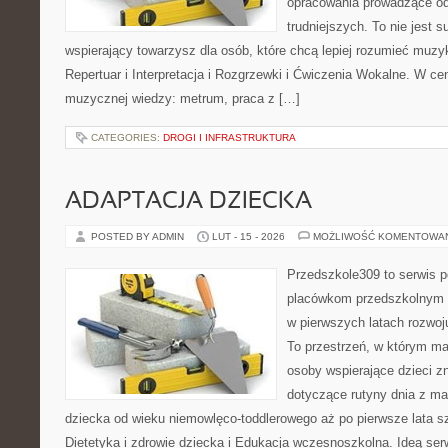
opracowania prowadzące od
trudniejszych. To nie jest 
wspierający towarzysz dla osób, które chcą lepiej rozumieć muzy
Repertuar i Interpretacja i Rozgrzewki i Ćwiczenia Wokalne. W c
muzycznej wiedzy: metrum, praca z […]
CATEGORIES:
DROGI I INFRASTRUKTURA
ADAPTACJA DZIECKA
POSTED BY ADMIN
LUT - 15 - 2026
MOŻLIWOŚĆ KOMENTOWA
Przedszkole309 to serwis p
placówkom przedszkolnym o
w pierwszych latach rozwo
To przestrzeń, w którym ma
osoby wspierające dzieci z
dotyczące rutyny dnia z m
dziecka od wieku niemowlęco-toddlerowego aż po pierwsze lata s
Dietetyka i zdrowie dziecka i Edukacja wczesnoszkolna. Ideą ser