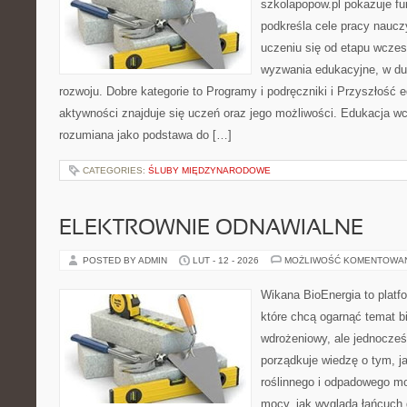
szkolapopow.pl pokazuje fu
podkreśla cele pracy nauczyc
uczeniu się od etapu wcze
wyzwania edukacyjne, w du
rozwoju. Dobre kategorie to Programy i podręczniki i Przyszłość 
aktywności znajduje się uczeń oraz jego możliwości. Edukacja wc
rozumiana jako podstawa do […]
CATEGORIES:
ŚLUBY MIĘDZYNARODOWE
ELEKTROWNIE ODNAWIALNE
POSTED BY ADMIN
LUT - 12 - 2026
MOŻLIWOŚĆ KOMENTOWA
Wikana BioEnergia to platf
które chcą ogarnąć temat b
wdrożeniowy, ale jednocześ
porządkuje wiedzę o tym, 
roślinnego i odpadowego mo
mocy, jak wygląda łańcuch 