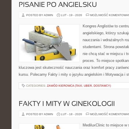
PISANIE PO ANGIELSKU
POSTED BY ADMIN
LUT - 19 - 2026
MOŻLIWOŚĆ KOMENTOWA
Kongres Anglistów to cent
angielskiego, którzy szuka
nauczania i wdrażalnych ro
studentami. Strona powstał
nie chcą stać w miejscu i t
proces. To miejsce spotkani
kluczowa jest skuteczność nauczania oraz komfort pracy zarówno 
kursu. Polecamy Fakty i mity o języku angielskim i Motywacja i st
CATEGORIES:
ZAWÓD KIEROWCA (TAXI, UBER, DOSTAWCY)
FAKTY I MITY W GINEKOLOGII
POSTED BY ADMIN
LUT - 18 - 2026
MOŻLIWOŚĆ KOMENTOWA
MediluxClinic to miejsce w 