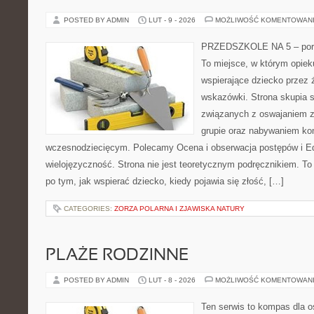
POSTED BY ADMIN
LUT - 9 - 2026
MOŻLIWOŚĆ KOMENTOWAN
PRZEDSZKOLE NA 5 – porta
To miejsce, w którym opie
wspierające dziecko przez 
wskazówki. Strona skupia s
związanych z oswajaniem z
grupie oraz nabywaniem ko
wczesnodziecięcym. Polecamy Ocena i obserwacja postępów i Ed
wielojęzyczność. Strona nie jest teoretycznym podręcznikiem. T
po tym, jak wspierać dziecko, kiedy pojawia się złość, […]
CATEGORIES:
ZORZA POLARNA I ZJAWISKA NATURY
PLAŻE RODZINNE
POSTED BY ADMIN
LUT - 8 - 2026
MOŻLIWOŚĆ KOMENTOWAN
Ten serwis to kompas dla o