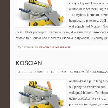
chcą odkrywać Europę od s
w którym reset łączy się z
– od wyboru kierunku, prze
bezpieczne pływanie. Jeśli
wakacjach nad Morzem Śró
treści, które pomogą Ci zamienić pomysł w sensowny harmonogr
stronie to Kuchnia nad morzem i Plażowe aktywności. Główną ide
CATEGORIES:
DEKORACJE I ARANŻACJE
KOŚCIAN
POSTED BY ADMIN
LUT - 8 - 2026
MOŻLIWOŚĆ KOMENTOWAN
anabell-kalisz.pl to blog t
skupiony na Wielkopolsce – 
wciągnąć historią. To miej
gdzie praktyka łączy się z i
pomysłów na wyjazd, chces