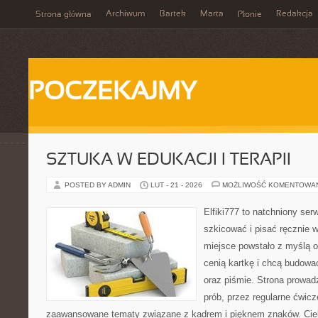
Archiwum
Bartek
Marta
Redakcja
Strona główna
Płonie
POCZEKAJMY
SZTUKA W EDUKACJI I TERAPII
POSTED BY ADMIN
LUT - 21 - 2026
MOŻLIWOŚĆ KOMENTOWA
Elfiki777 to natchniony ser
szkicować i pisać ręcznie 
miejsce powstało z myślą o 
cenią kartkę i chcą budowa
oraz piśmie. Strona prowad
prób, przez regularne ćwicz
zaawansowane tematy związane z kadrem i pięknem znaków. Cieka