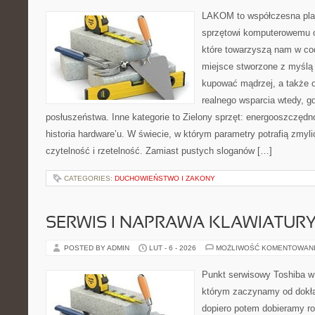
LAKOM to współczesna pla
sprzętowi komputerowemu 
które towarzyszą nam w co
miejsce stworzone z myślą 
kupować mądrzej, a także o
realnego wsparcia wtedy, 
posłuszeństwa. Inne kategorie to Zielony sprzęt: energooszczędnoś
historia hardware’u. W świecie, w którym parametry potrafią zmy
czytelność i rzetelność. Zamiast pustych sloganów […]
CATEGORIES:
DUCHOWIEŃSTWO I ZAKONY
SERWIS I NAPRAWA KLAWIATUR
POSTED BY ADMIN
LUT - 6 - 2026
MOŻLIWOŚĆ KOMENTOWAN
Punkt serwisowy Toshiba w
którym zaczynamy od dokład
dopiero potem dobieramy roz