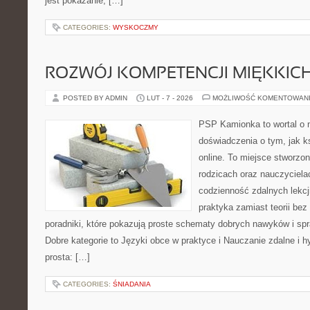
jest pokazanie, […]
CATEGORIES:
WYSKOCZMY
ROZWÓJ KOMPETENCJI MIĘKKIC
POSTED BY ADMIN
LUT - 7 - 2026
MOŻLIWOŚĆ KOMENTOWAN
PSP Kamionka to wortal o 
doświadczenia o tym, jak k
online. To miejsce stworzo
rodzicach oraz nauczyciela
codzienność zdalnych lekcji.
praktyka zamiast teorii bez
poradniki, które pokazują proste schematy dobrych nawyków i s
Dobre kategorie to Języki obce w praktyce i Nauczanie zdalne i h
prosta: […]
CATEGORIES:
ŚNIADANIA