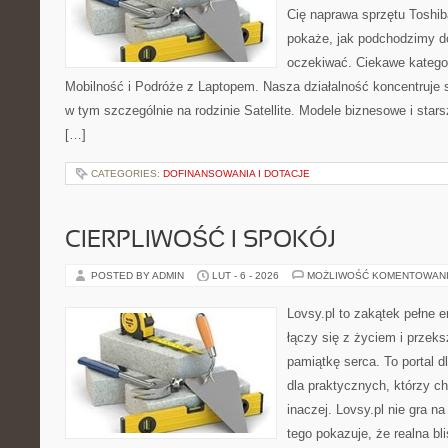
Cię naprawa sprzętu Toshib
pokaże, jak podchodzimy d
oczekiwać. Ciekawe kategor
Mobilność i Podróże z Laptopem. Nasza działalność koncentruje 
w tym szczególnie na rodzinie Satellite. Modele biznesowe i star
[…]
CATEGORIES:
DOFINANSOWANIA I DOTACJE
CIERPLIWOŚĆ I SPOKÓJ
POSTED BY ADMIN
LUT - 6 - 2026
MOŻLIWOŚĆ KOMENTOWAN
Lovsy.pl to zakątek pełne 
łączy się z życiem i przeks
pamiątkę serca. To portal d
dla praktycznych, którzy c
inaczej. Lovsy.pl nie gra n
tego pokazuje, że realna bl