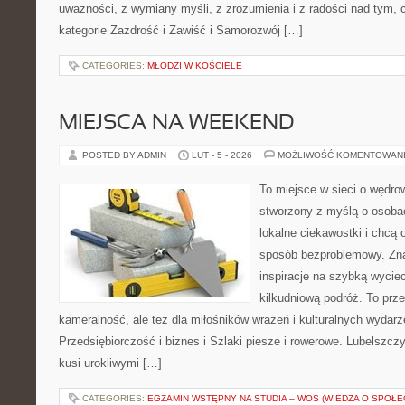
uważności, z wymiany myśli, z zrozumienia i z radości nad tym,
kategorie Zazdrość i Zawiść i Samorozwój […]
CATEGORIES:
MŁODZI W KOŚCIELE
MIEJSCA NA WEEKEND
POSTED BY ADMIN
LUT - 5 - 2026
MOŻLIWOŚĆ KOMENTOWAN
To miejsce w sieci o wędro
stworzony z myślą o osobac
lokalne ciekawostki i chcą
sposób bezproblemowy. Znaj
inspiracje na szybką wycie
kilkudniową podróż. To prze
kameralność, ale też dla miłośników wrażeń i kulturalnych wydarz
Przedsiębiorczość i biznes i Szlaki piesze i rowerowe. Lubelszcz
kusi urokliwymi […]
CATEGORIES:
EGZAMIN WSTĘPNY NA STUDIA – WOS (WIEDZA O SPOŁE