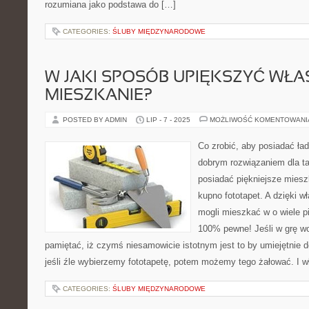
rozumiana jako podstawa do […]
CATEGORIES:
ŚLUBY MIĘDZYNARODOWE
W JAKI SPOSÓB UPIĘKSZYĆ WŁA
MIESZKANIE?
POSTED BY ADMIN
LIP - 7 - 2025
MOŻLIWOŚĆ KOMENTOWAN
Co zrobić, aby posiadać ła
dobrym rozwiązaniem dla ta
posiadać piękniejsze miesz
kupno fototapet. A dzięki 
mogli mieszkać w o wiele p
100% pewne! Jeśli w grę wc
pamiętać, iż czymś niesamowicie istotnym jest to by umiejętnie 
jeśli źle wybierzemy fototapetę, potem możemy tego żałować. I w
CATEGORIES:
ŚLUBY MIĘDZYNARODOWE