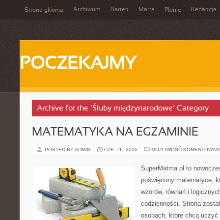
Archiwum
Bartek
Marta
Redakcja
Strona główna
Płonie
POCZEKAJMY
Archive for the ‘Śluby międzynarodowe’ Category
MATEMATYKA NA EGZAMINIE
POSTED BY ADMIN
CZE - 9 - 2026
MOŻLIWOŚĆ KOMENTOWAN
SuperMatma.pl to nowoczes
poświęcony matematyce, któ
wzorów, równań i logicznyc
codzienności. Strona zosta
osobach, które chcą uczyć 