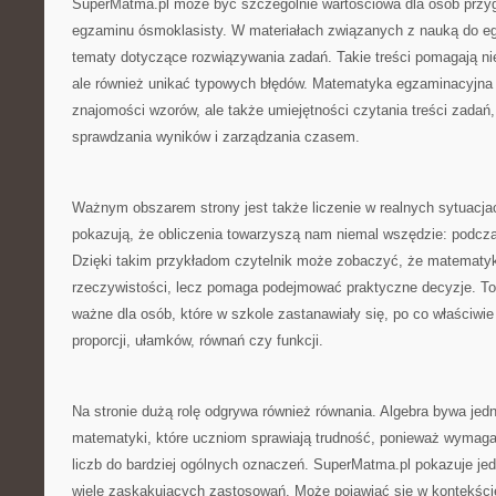
SuperMatma.pl może być szczególnie wartościowa dla osób przy
egzaminu ósmoklasisty. W materiałach związanych z nauką do eg
tematy dotyczące rozwiązywania zadań. Takie treści pomagają nie
ale również unikać typowych błędów. Matematyka egzaminacyjna
znajomości wzorów, ale także umiejętności czytania treści zadań,
sprawdzania wyników i zarządzania czasem.
Ważnym obszarem strony jest także liczenie w realnych sytuacjach
pokazują, że obliczenia towarzyszą nam niemal wszędzie: podcz
Dzięki takim przykładom czytelnik może zobaczyć, że matematyk
rzeczywistości, lecz pomaga podejmować praktyczne decyzje. To 
ważne dla osób, które w szkole zastanawiały się, po co właściwie
proporcji, ułamków, równań czy funkcji.
Na stronie dużą rolę odgrywa również równania. Algebra bywa jed
matematyki, które uczniom sprawiają trudność, ponieważ wymaga
liczb do bardziej ogólnych oznaczeń. SuperMatma.pl pokazuje je
wiele zaskakujących zastosowań. Może pojawiać się w kontekści