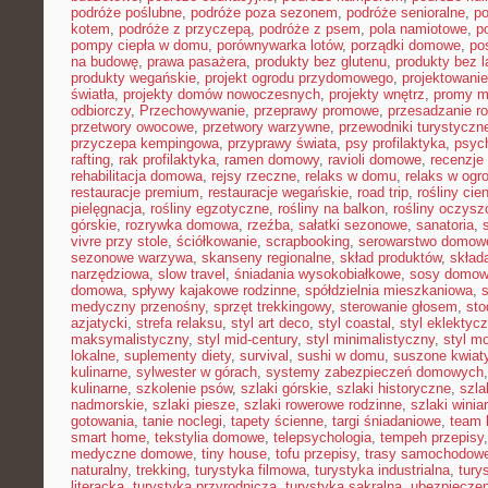
podróże poślubne
,
podróże poza sezonem
,
podróże senioralne
,
po
kotem
,
podróże z przyczepą
,
podróże z psem
,
pola namiotowe
,
p
pompy ciepła w domu
,
porównywarka lotów
,
porządki domowe
,
pos
na budowę
,
prawa pasażera
,
produkty bez glutenu
,
produkty bez l
produkty wegańskie
,
projekt ogrodu przydomowego
,
projektowani
światła
,
projekty domów nowoczesnych
,
projekty wnętrz
,
promy m
odbiorczy
,
Przechowywanie
,
przeprawy promowe
,
przesadzanie ro
przetwory owocowe
,
przetwory warzywne
,
przewodniki turystyczn
przyczepa kempingowa
,
przyprawy świata
,
psy profilaktyka
,
psyc
rafting
,
rak profilaktyka
,
ramen domowy
,
ravioli domowe
,
recenzje 
rehabilitacja domowa
,
rejsy rzeczne
,
relaks w domu
,
relaks w ogr
restauracje premium
,
restauracje wegańskie
,
road trip
,
rośliny cie
pielęgnacja
,
rośliny egzotyczne
,
rośliny na balkon
,
rośliny oczysz
górskie
,
rozrywka domowa
,
rzeźba
,
sałatki sezonowe
,
sanatoria
,
vivre przy stole
,
ściółkowanie
,
scrapbooking
,
serowarstwo domow
sezonowe warzywa
,
skanseny regionalne
,
skład produktów
,
skład
narzędziowa
,
slow travel
,
śniadania wysokobiałkowe
,
sosy domo
domowa
,
spływy kajakowe rodzinne
,
spółdzielnia mieszkaniowa
,
medyczny przenośny
,
sprzęt trekkingowy
,
sterowanie głosem
,
sto
azjatycki
,
strefa relaksu
,
styl art deco
,
styl coastal
,
styl eklektyc
maksymalistyczny
,
styl mid-century
,
styl minimalistyczny
,
styl m
lokalne
,
suplementy diety
,
survival
,
sushi w domu
,
suszone kwiat
kulinarne
,
sylwester w górach
,
systemy zabezpieczeń domowych
kulinarne
,
szkolenie psów
,
szlaki górskie
,
szlaki historyczne
,
szla
nadmorskie
,
szlaki piesze
,
szlaki rowerowe rodzinne
,
szlaki winia
gotowania
,
tanie noclegi
,
tapety ścienne
,
targi śniadaniowe
,
team 
smart home
,
tekstylia domowe
,
telepsychologia
,
tempeh przepisy
medyczne domowe
,
tiny house
,
tofu przepisy
,
trasy samochodow
naturalny
,
trekking
,
turystyka filmowa
,
turystyka industrialna
,
tury
literacka
,
turystyka przyrodnicza
,
turystyka sakralna
,
ubezpieczen