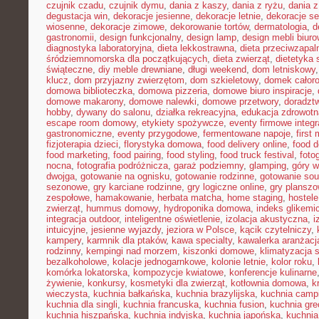
czujnik czadu
,
czujnik dymu
,
dania z kaszy
,
dania z ryżu
,
dania 
degustacja win
,
dekoracje jesienne
,
dekoracje letnie
,
dekoracje s
wiosenne
,
dekoracje zimowe
,
dekorowanie tortów
,
dermatologia
,
d
gastronomii
,
design funkcjonalny
,
design lamp
,
design mebli biur
diagnostyka laboratoryjna
,
dieta lekkostrawna
,
dieta przeciwzapal
śródziemnomorska dla początkujących
,
dieta zwierząt
,
dietetyka 
świąteczne
,
diy meble drewniane
,
długi weekend
,
dom letniskowy
klucz
,
dom przyjazny zwierzętom
,
dom szkieletowy
,
domek całor
domowa biblioteczka
,
domowa pizzeria
,
domowe biuro inspiracje
,
domowe makarony
,
domowe nalewki
,
domowe przetwory
,
doradzt
hobby
,
dywany do salonu
,
działka rekreacyjna
,
edukacja zdrowotn
escape room domowy
,
etykiety spożywcze
,
eventy firmowe integr
gastronomiczne
,
eventy przygodowe
,
fermentowane napoje
,
first
fizjoterapia dzieci
,
florystyka domowa
,
food delivery online
,
food d
food marketing
,
food pairing
,
food styling
,
food truck festival
,
foto
nocna
,
fotografia podróżnicza
,
garaż podziemny
,
glamping
,
góry w
dwojga
,
gotowanie na ognisku
,
gotowanie rodzinne
,
gotowanie sou
sezonowe
,
gry karciane rodzinne
,
gry logiczne online
,
gry planszo
zespołowe
,
hamakowanie
,
herbata matcha
,
home staging
,
hostele
zwierząt
,
hummus domowy
,
hydroponika domowa
,
indeks glikemi
integracja outdoor
,
inteligentne oświetlenie
,
izolacja akustyczna
,
i
intuicyjne
,
jesienne wyjazdy
,
jeziora w Polsce
,
kącik czytelniczy
,
kampery
,
karmnik dla ptaków
,
kawa specialty
,
kawalerka aranżacj
rodzinny
,
kempingi nad morzem
,
kiszonki domowe
,
klimatyzacja 
bezalkoholowe
,
kolacje jednogarnkowe
,
kolonie letnie
,
kolor roku
,
komórka lokatorska
,
kompozycje kwiatowe
,
konferencje kulinarne
żywienie
,
konkursy
,
kosmetyki dla zwierząt
,
kotłownia domowa
,
k
wieczysta
,
kuchnia bałkańska
,
kuchnia brazylijska
,
kuchnia camp
kuchnia dla singli
,
kuchnia francuska
,
kuchnia fusion
,
kuchnia gr
kuchnia hiszpańska
,
kuchnia indyjska
,
kuchnia japońska
,
kuchnia