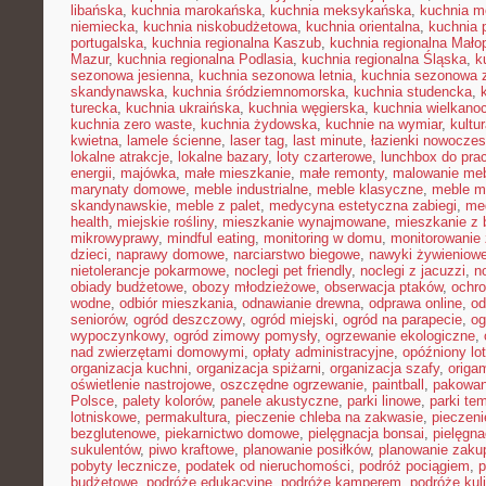
libańska
,
kuchnia marokańska
,
kuchnia meksykańska
,
kuchnia m
niemiecka
,
kuchnia niskobudżetowa
,
kuchnia orientalna
,
kuchnia 
portugalska
,
kuchnia regionalna Kaszub
,
kuchnia regionalna Małop
Mazur
,
kuchnia regionalna Podlasia
,
kuchnia regionalna Śląska
,
k
sezonowa jesienna
,
kuchnia sezonowa letnia
,
kuchnia sezonowa 
skandynawska
,
kuchnia śródziemnomorska
,
kuchnia studencka
,
turecka
,
kuchnia ukraińska
,
kuchnia węgierska
,
kuchnia wielkano
kuchnia zero waste
,
kuchnia żydowska
,
kuchnie na wymiar
,
kultu
kwietna
,
lamele ścienne
,
laser tag
,
last minute
,
łazienki nowocze
lokalne atrakcje
,
lokalne bazary
,
loty czarterowe
,
lunchbox do pra
energii
,
majówka
,
małe mieszkanie
,
małe remonty
,
malowanie meb
marynaty domowe
,
meble industrialne
,
meble klasyczne
,
meble m
skandynawskie
,
meble z palet
,
medycyna estetyczna zabiegi
,
me
health
,
miejskie rośliny
,
mieszkanie wynajmowane
,
mieszkanie z
mikrowyprawy
,
mindful eating
,
monitoring w domu
,
monitorowanie
dzieci
,
naprawy domowe
,
narciarstwo biegowe
,
nawyki żywieniow
nietolerancje pokarmowe
,
noclegi pet friendly
,
noclegi z jacuzzi
,
n
obiady budżetowe
,
obozy młodzieżowe
,
obserwacja ptaków
,
ochr
wodne
,
odbiór mieszkania
,
odnawianie drewna
,
odprawa online
,
od
seniorów
,
ogród deszczowy
,
ogród miejski
,
ogród na parapecie
,
og
wypoczynkowy
,
ogród zimowy pomysły
,
ogrzewanie ekologiczne
,
nad zwierzętami domowymi
,
opłaty administracyjne
,
opóźniony lot
organizacja kuchni
,
organizacja spiżarni
,
organizacja szafy
,
origa
oświetlenie nastrojowe
,
oszczędne ogrzewanie
,
paintball
,
pakowan
Polsce
,
palety kolorów
,
panele akustyczne
,
parki linowe
,
parki te
lotniskowe
,
permakultura
,
pieczenie chleba na zakwasie
,
pieczeni
bezglutenowe
,
piekarnictwo domowe
,
pielęgnacja bonsai
,
pielęgna
sukulentów
,
piwo kraftowe
,
planowanie posiłków
,
planowanie zaku
pobyty lecznicze
,
podatek od nieruchomości
,
podróż pociągiem
,
p
budżetowe
,
podróże edukacyjne
,
podróże kamperem
,
podróże kul