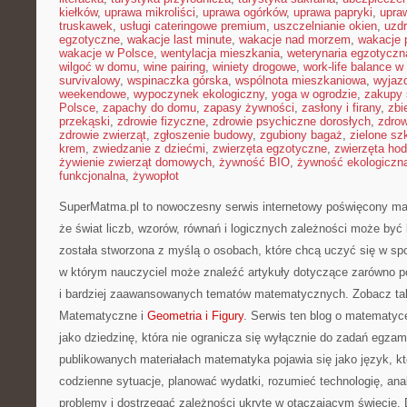
kiełków
,
uprawa mikroliści
,
uprawa ogórków
,
uprawa papryki
,
upra
truskawek
,
usługi cateringowe premium
,
uszczelnianie okien
,
uzd
egzotyczne
,
wakacje last minute
,
wakacje nad morzem
,
wakacje 
wakacje w Polsce
,
wentylacja mieszkania
,
weterynaria egzotyczn
wilgoć w domu
,
wine pairing
,
winiety drogowe
,
work-life balance 
survivalowy
,
wspinaczka górska
,
wspólnota mieszkaniowa
,
wyjazd
weekendowe
,
wypoczynek ekologiczny
,
yoga w ogrodzie
,
zakupy 
Polsce
,
zapachy do domu
,
zapasy żywności
,
zasłony i firany
,
zbi
przekąski
,
zdrowie fizyczne
,
zdrowie psychiczne dorosłych
,
zdrow
zdrowie zwierząt
,
zgłoszenie budowy
,
zgubiony bagaż
,
zielone sz
krem
,
zwiedzanie z dziećmi
,
zwierzęta egzotyczne
,
zwierzęta ho
żywienie zwierząt domowych
,
żywność BIO
,
żywność ekologiczna
funkcjonalna
,
żywopłot
SuperMatma.pl to nowoczesny serwis internetowy poświęcony ma
że świat liczb, wzorów, równań i logicznych zależności może być 
została stworzona z myślą o osobach, które chcą uczyć się w sp
w którym nauczyciel może znaleźć artykuły dotyczące zarówno 
i bardziej zaawansowanych tematów matematycznych. Zobacz ta
Matematyczne i
Geometria i Figury
. Serwis ten blog o matematy
jako dziedzinę, która nie ogranicza się wyłącznie do zadań egza
publikowanych materiałach matematyka pojawia się jako język, 
codzienne sytuacje, planować wydatki, rozumieć technologię, an
problemy i dostrzegać zależności ukryte w otaczającym świecie.