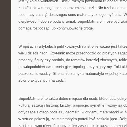
jest tylko dla wybranych. Dzięki różnym poziomom trudności str
zrobić krok w stronę lepszego rozumienia liczb. Nie trzeba od r
teorii, aby zacząć dostrzegać sens matematycznego myślenia. W
cierpliwości i dobrze podany temat. SuperMatma.pl może być wła
pomaga rozpocząć lub kontynuować tę drogę.
W opisach i artykułach publikowanych na stronie ważna jest tak
wielu dziedzinach. Czytelnik może przechodzić od prostych zagadn
procenty, figury czy średnia, do tematów bardziej złożonych, takic
prawdopodobieństwo, teoria gier, topologia czy algorytmy. Taki u
poszerzaniu wiedzy. Strona nie zamyka matematyki w jednej katego
zbiór praktycznych narzędzi.
SuperMatma.pl to także dobre miejsce dla osób, które lubią odkr
kulturą, sztuką i historią. Liczby, proporcje, symetrie i wzory są o
dotyczące złotego podziału, geometrii w origami, matematyki w lit
w sztuce pokazują, że matematyka potrafi być zaskakująca. Dzi
zainteresować również osoby, które zwykle nie kojarzą matematyk