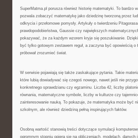
SuperMatma.pl porusza również historię matematyki. To bardzo w
pozwala zobaczyć matematykę jako dziedzinę tworzoną przez ludzi
odkrycia i przełomowe pomysły. Artykuły o twierdzeniu Pitagorasa,
prawdopodobieństwa, Gaussie czy największych matematyczny
pokazywać, że za każdym wzorem kryje się poszukiwanie. Dzięk
być tylko gotowym zestawem reguł, a zaczyna być opowieścią o t
próbował zrozumieć świat.
W serwisie pojawiają się także zaskakujące pytania. Takie materia
które lubią dowiadywać się czegoś nowego, nawet jeśli nie przygo
konkretnego sprawdzianu czy egzaminu. Liczba 42, liczby platonic
równania, matematyczne symbole, liczby w kulturze czy tajemn
zainteresowanie nauką. To pokazuje, że matematyka może być ni
szkolnym, ale również dziedziną pełną inspirujących faktów.
Osobną wartość stanowią treści dotyczące symulacji komputero
ogromnym stopniu opiera się na obliczeniach, modelach, danych i