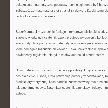
pokazująca matematyczne podstawy technologii może być bardzo
zobaczyć, że matematyka stoi za analizą danych. Dzięki temu abs
technologicznego znaczenia.
SuperMatma.pl może pełnić funkcję internetowej biblioteki wiedzy.
zarówno wtedy, gdy czytelnik szuka prostego wyjaśnienia konkretn
wtedy, gdy chce poczytać o matematyce w szerszym kontekście. 
które pomagają rozbudzić ciekawość. Taka uniwersalność sprawia
odwiedzany regularnie, nie tylko w chwilach nauki przed testem.
Dużym atutem strony jest to, że łączy praktykę. Dzięki temu każ
coś dla siebie. Osoba, która potrzebuje pomocy w podstawach, m
średniej arytmetycznej. Ktoś bardziej zaawansowany może zainte
jak algorytmy losowe. Natomiast czytelnik szukający lżejszych t
sztuce.