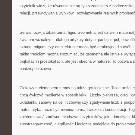
czytelnik widzi, że równania nie są tylko zadaniem z podręcznik
relacji, przewidywania wyników i rozwiązywania realnych problem
Serwis rozwija także temat figur. Geometria jest działem matemat
światem wizualnym, dlatego artykuły dotyczące figur, pól, obwodów,
sztuce, origami czy architekturze mogą być atrakcyjne dla osób l
takim treściom można zrozumieć, że geometria nie istnieje wyłąc
trójkątach i prostokątach, ale jest obecna w naturze. To pozwala
bardziej obrazowo.
Ciekawym elementem strony są także gry logiczne. Takie treści 
chcą ćwiczyć myślenie w sposób lekki. Liczby pierwsze, ciągi, k
układanki, zabawy na osi liczbowej czy zgadywanie liczb z podpo
matematyka może być również formą ćwiczenia koncentracji. Teg
zainteresować zarówno młodszych czytelników, jak i dorosłych, k
spostrzegawczość, cierpliwość i logiczne podejście do problemów