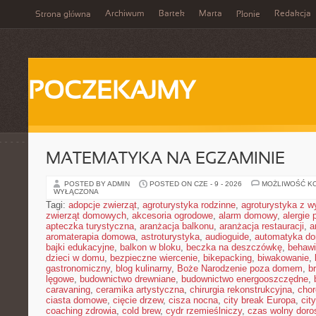
Archiwum
Bartek
Marta
Redakcja
Strona główna
Płonie
POCZEKAJMY
MATEMATYKA NA EGZAMINIE
POSTED BY ADMIN
POSTED ON CZE - 9 - 2026
MOŻLIWOŚĆ K
WYŁĄCZONA
Tagi:
adopcje zwierząt
,
agroturystyka rodzinne
,
agroturystyka z 
zwierząt domowych
,
akcesoria ogrodowe
,
alarm domowy
,
alergie
apteczka turystyczna
,
aranżacja balkonu
,
aranżacja restauracji
,
a
aromaterapia domowa
,
astroturystyka
,
audioguide
,
automatyka d
bajki edukacyjne
,
balkon w bloku
,
beczka na deszczówkę
,
behawi
dzieci w domu
,
bezpieczne wiercenie
,
bikepacking
,
biwakowanie
,
gastronomiczny
,
blog kulinarny
,
Boże Narodzenie poza domem
,
b
lęgowe
,
budownictwo drewniane
,
budownictwo energooszczędne
,
caravaning
,
ceramika artystyczna
,
chirurgia rekonstrukcyjna
,
chor
ciasta domowe
,
cięcie drzew
,
cisza nocna
,
city break Europa
,
cit
coaching zdrowia
,
cold brew
,
cydr rzemieślniczy
,
czas wolny doro