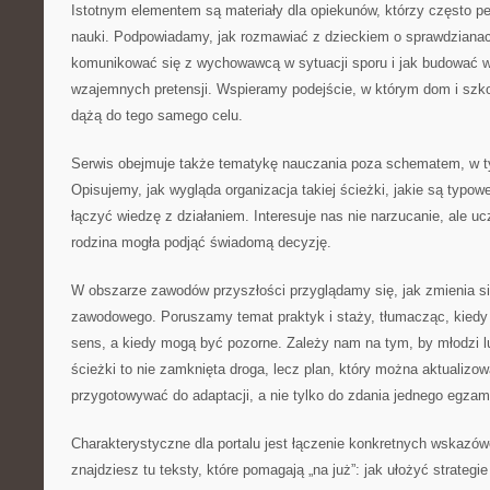
Istotnym elementem są materiały dla opiekunów, którzy często pe
nauki. Podpowiadamy, jak rozmawiać z dzieckiem o sprawdzianach
komunikować się z wychowawcą w sytuacji sporu i jak budować 
wzajemnych pretensji. Wspieramy podejście, w którym dom i szkoł
dążą do tego samego celu.
Serwis obejmuje także tematykę nauczania poza schematem, w 
Opisujemy, jak wygląda organizacja takiej ścieżki, jakie są typow
łączyć wiedzę z działaniem. Interesuje nas nie narzucanie, ale u
rodzina mogła podjąć świadomą decyzję.
W obszarze zawodów przyszłości przyglądamy się, jak zmienia si
zawodowego. Poruszamy temat praktyk i staży, tłumacząc, kiedy 
sens, a kiedy mogą być pozorne. Zależy nam na tym, by młodzi lu
ścieżki to nie zamknięta droga, lecz plan, który można aktualiz
przygotowywać do adaptacji, a nie tylko do zdania jednego egzam
Charakterystyczne dla portalu jest łączenie konkretnych wskazówe
znajdziesz tu teksty, które pomagają „na już”: jak ułożyć strategie 