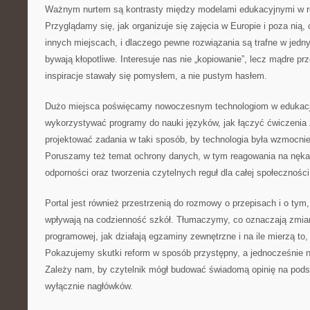
Ważnym nurtem są kontrasty między modelami edukacyjnymi w r
Przyglądamy się, jak organizuje się zajęcia w Europie i poza nią, 
innych miejscach, i dlaczego pewne rozwiązania są trafne w jed
bywają kłopotliwe. Interesuje nas nie „kopiowanie”, lecz mądre pr
inspiracje stawały się pomysłem, a nie pustym hasłem.
Dużo miejsca poświęcamy nowoczesnym technologiom w edukacji
wykorzystywać programy do nauki języków, jak łączyć ćwiczenia z 
projektować zadania w taki sposób, by technologia była wzmocni
Poruszamy też temat ochrony danych, w tym reagowania na nękan
odporności oraz tworzenia czytelnych reguł dla całej społeczności
Portal jest również przestrzenią do rozmowy o przepisach i o tym,
wpływają na codzienność szkół. Tłumaczymy, co oznaczają zmia
programowej, jak działają egzaminy zewnętrzne i na ile mierzą to
Pokazujemy skutki reform w sposób przystępny, a jednocześnie 
Zależy nam, by czytelnik mógł budować świadomą opinię na podst
wyłącznie nagłówków.