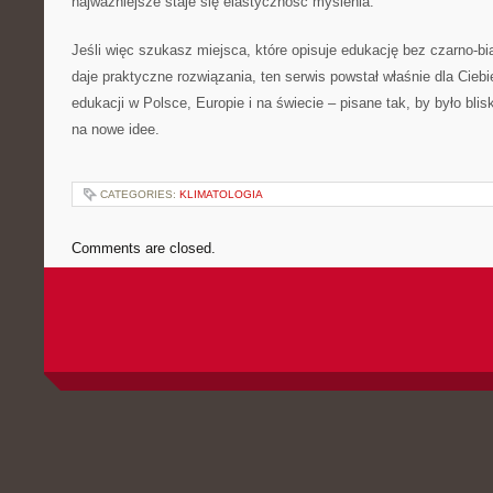
najważniejsze staje się elastyczność myślenia.
Jeśli więc szukasz miejsca, które opisuje edukację bez czarno-bi
daje praktyczne rozwiązania, ten serwis powstał właśnie dla Cie
edukacji w Polsce, Europie i na świecie – pisane tak, by było blis
na nowe idee.
CATEGORIES:
KLIMATOLOGIA
Comments are closed.