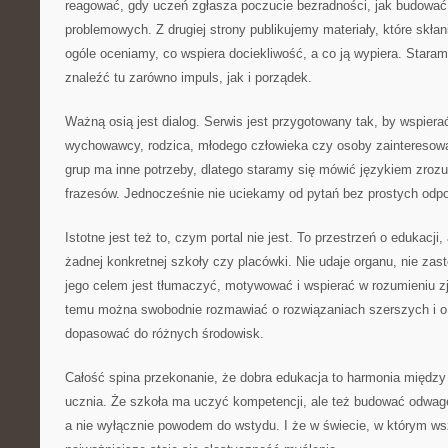
reagować, gdy uczeń zgłasza poczucie bezradności, jak budować
problemowych. Z drugiej strony publikujemy materiały, które skła
ogóle oceniamy, co wspiera dociekliwość, a co ją wypiera. Staram
znaleźć tu zarówno impuls, jak i porządek.
Ważną osią jest dialog. Serwis jest przygotowany tak, by wspierać
wychowawcy, rodzica, młodego człowieka czy osoby zainteresowa
grup ma inne potrzeby, dlatego staramy się mówić językiem zroz
frazesów. Jednocześnie nie uciekamy od pytań bez prostych odpo
Istotne jest też to, czym portal nie jest. To przestrzeń o edukacji, 
żadnej konkretnej szkoły czy placówki. Nie udaje organu, nie zas
jego celem jest tłumaczyć, motywować i wspierać w rozumieniu z
temu można swobodnie rozmawiać o rozwiązaniach szerszych i o 
dopasować do różnych środowisk.
Całość spina przekonanie, że dobra edukacja to harmonia między
ucznia. Że szkoła ma uczyć kompetencji, ale też budować odwagę
a nie wyłącznie powodem do wstydu. I że w świecie, w którym ws