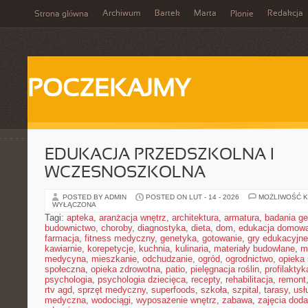
Archiwum
Bartek
Marta
Redakcja
Strona główna
Płonie
POCZEKAJMY
EDUKACJA PRZEDSZKOLNA I
WCZESNOSZKOLNA
POSTED BY ADMIN
POSTED ON LUT - 14 - 2026
MOŻLIWOŚĆ 
WYŁĄCZONA
Tagi:
apteka
,
aranżacja wnętrz
,
architektura
,
armatura
,
badania g
budownictwo
,
choroby
,
diagnostyka
,
dieta
,
dom
,
edukacja domow
farmacja
,
fitness medyczny
,
genetyka
,
gotowanie
,
gry edukacyjne
kawiarnie
,
korepetycje
,
kuchnia
,
kulinaria
,
materiały budowlane
,
m
medycyna
,
mieszkanie
,
odchudzanie
,
ogród
,
ogrodnictwo
,
opieka
społeczna
,
opieka zdrowotna
,
patio
,
pielęgnacja roślin
,
profilaktyk
psychologia
,
psychologia dziecięca
,
recepty
,
rehabilitacja
,
remont
rtv agd
,
sprzęt medyczny
,
superfoods
,
szkoła
,
szpital
,
tarasy
,
usł
medyczna
,
wodociągi
,
wyposażenie wnętrz
,
zabawa
,
zajęcia dod