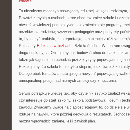
zdrowie
To niezależny magazyn poświęcony edukacji w ujęciu rodzimym, 
Powstał z myślą o osobach, które chcą rozumieć szkołę i uczenie si
również w większej perspektywie: jak zmieniają się programy, me
oczekiwania rodziców, wyzwania pedagogów oraz priorytety państ
to, by łączyć praktykę z interpretacją, a inspiracje z różnych kraj
Polecamy
Edukacja w liczbach
i Szkoła średnia. W centrum uwagi
droga edukacyjna. Opisujemy, jak budować chęć do nauki, jak ws
także jak łagodnie przechodzić przez kryzysy pojawiające się na
Pokazujemy, że szkoła to nie tylko stopnie, lecz również kontakty
Dlatego obok tematów stricte „programowych” pojawiają się wątki
emocjonalnej, presji, nadmiernych ambicji czy zmęczenia.
Serwis porządkuje wiedzę tak, aby czytelnik szybko znalazł wska
czy interesuje go start szkolny, szkoła podstawowa, liceum i tec
zawodu. Zwracamy uwagę na ciągłość etapów: to, co dzieje się w
rzutuje na nawyki, które później decydują o rezultatach. Jednoc
można wprowadzić zmianę, jeśli zawiódł plan.