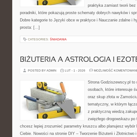
praktyka zamiast teorii bez
poradniki, które pokazują proste schematy dobrych nawyków i s
Dobre kategorie to Języki obce w praktyce i Nauczanie zdalne i h
prosta: […]
CATEGORIES:
ŚNIADANIA
BIŻUTERIA A ASTROLOGIA I EZO
POSTED BY ADMIN
LUT - 1 - 2026
MOŻLIWOŚĆ KOMENTOWAN
Strona Godziszewscy.pl to 
osobach, które interesuje ś
oraz skup złota w Zamościu 
tematyczny, w którym łączą
z praktyczną wiedzą zakup
zwięzłego drogowskazu po t
chcesz lepiej zrozumieć parametry kruszcu albo planujesz wybór biż
Ciebie. Nowości na stronie DIY – Tworzenie Biżuterii i Złotnictwo 