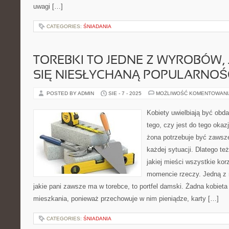
uwagi […]
CATEGORIES:
ŚNIADANIA
TOREBKI TO JEDNE Z WYROBÓW, 
SIĘ NIESŁYCHANĄ POPULARNOŚ
POSTED BY ADMIN
SIE - 7 - 2025
MOŻLIWOŚĆ KOMENTOWAN
Kobiety uwielbiają być obd
tego, czy jest do tego okaz
żona potrzebuje być zawsz
każdej sytuacji. Dlatego te
jakiej mieści wszystkie kor
momencie rzeczy. Jedną z n
jakie pani zawsze ma w torebce, to portfel damski. Żadna kobieta 
mieszkania, ponieważ przechowuje w nim pieniądze, karty […]
CATEGORIES:
ŚNIADANIA