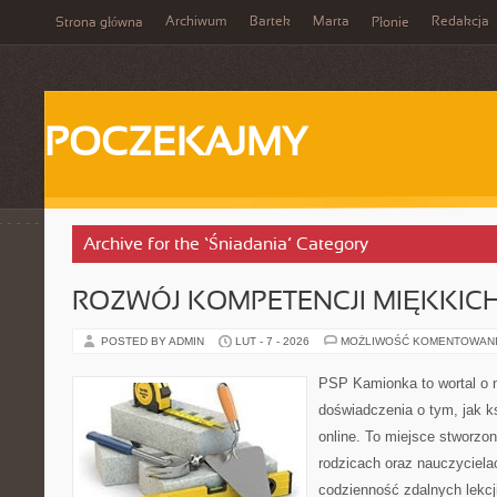
Archiwum
Bartek
Marta
Redakcja
Strona główna
Płonie
POCZEKAJMY
Archive for the ‘Śniadania’ Category
ROZWÓJ KOMPETENCJI MIĘKKIC
POSTED BY ADMIN
LUT - 7 - 2026
MOŻLIWOŚĆ KOMENTOWAN
PSP Kamionka to wortal o 
doświadczenia o tym, jak k
online. To miejsce stworzo
rodzicach oraz nauczyciela
codzienność zdalnych lekcji.