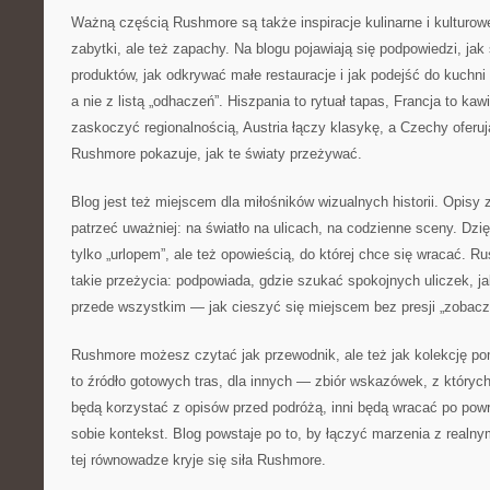
Ważną częścią Rushmore są także inspiracje kulinarne i kulturowe
zabytki, ale też zapachy. Na blogu pojawiają się podpowiedzi, ja
produktów, jak odkrywać małe restauracje i jak podejść do kuchni
a nie z listą „odhaczeń”. Hiszpania to rytuał tapas, Francja to kaw
zaskoczyć regionalnością, Austria łączy klasykę, a Czechy oferuj
Rushmore pokazuje, jak te światy przeżywać.
Blog jest też miejscem dla miłośników wizualnych historii. Opisy 
patrzeć uważniej: na światło na ulicach, na codzienne sceny. Dzię
tylko „urlopem”, ale też opowieścią, do której chce się wracać
takie przeżycia: podpowiada, gdzie szukać spokojnych uliczek, ja
przede wszystkim — jak cieszyć się miejscem bez presji „zobacz
Rushmore możesz czytać jak przewodnik, ale też jak kolekcję po
to źródło gotowych tras, dla innych — zbiór wskazówek, z których
będą korzystać z opisów przed podróżą, inni będą wracać po pow
sobie kontekst. Blog powstaje po to, by łączyć marzenia z realny
tej równowadze kryje się siła Rushmore.