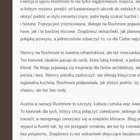
Francja w ujęciu Rushmore to nie tylko najgłośniejsze miejsca, ale
w którym możesz przejść od kawiarnianych uliczek do sielskich 
ułożyć podróż w stylu romantycznym: jedni będą szukać kuchni i
i historię. Francja jest zróżnicowana, dlatego na Rushmore pojaw
have, jak i te bardziej niszowe. Znajdziesz wskazówki, jak plano
pułapkę przesytu, a jednocześnie zobaczyć to, co dla Ciebie naj
Niemcy na Rushmore to świetna infrastruktura, ale też mieszanka 
Ten kierunek idealnie pasuje do osób, które lubią konkret, a jedn
klimat. Na blogu pojawiają się inspiracje dla fanów architektury, al
jeziora i lasy. Niemcy potrafią zaskoczyć: raz oferują klasyczne
regionalną kuchnią. Rushmore podpowiada, jak złożyć podróż, b
chaosu, ale też bez nudy.
Austria w narracji Rushmore to szczyty, kultura i sztuka oraz świ
To kierunek dla tych, którzy chcą połączyć zwiedzanie: jednego d
trasach, a następnego zanurzasz się w miejskim klimacie. Blog p
wyjazd w Austrii tak, by nie przegapić smaków, ale też by zostawi
bez pośpiechu. Znajdziesz tu też wskazówki dotyczące bezpiecz