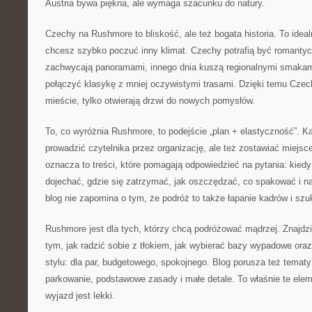
Austria bywa piękna, ale wymaga szacunku do natury.
Czechy na Rushmore to bliskość, ale też bogata historia. To idealn
chcesz szybko poczuć inny klimat. Czechy potrafią być romantyc
zachwycają panoramami, innego dnia kuszą regionalnymi smakam
połączyć klasykę z mniej oczywistymi trasami. Dzięki temu Czec
mieście, tylko otwierają drzwi do nowych pomysłów.
To, co wyróżnia Rushmore, to podejście „plan + elastyczność”. 
prowadzić czytelnika przez organizację, ale też zostawiać miejs
oznacza to treści, które pomagają odpowiedzieć na pytania: kiedy
dojechać, gdzie się zatrzymać, jak oszczędzać, co spakować i 
blog nie zapomina o tym, że podróż to także łapanie kadrów i sz
Rushmore jest dla tych, którzy chcą podróżować mądrzej. Znajdzi
tym, jak radzić sobie z tłokiem, jak wybierać bazy wypadowe ora
stylu: dla par, budgetowego, spokojnego. Blog porusza też temat
parkowanie, podstawowe zasady i małe detale. To właśnie te ele
wyjazd jest lekki.