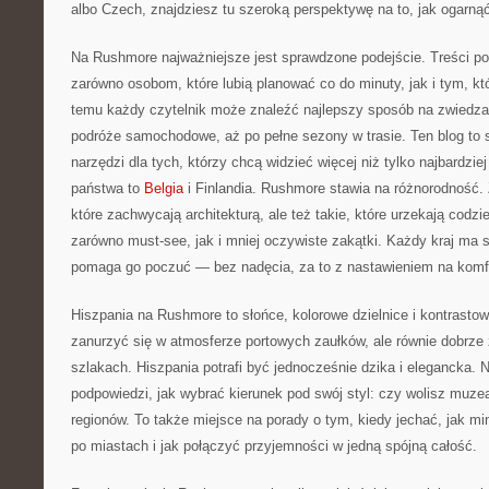
albo Czech, znajdziesz tu szeroką perspektywę na to, jak ogarną
Na Rushmore najważniejsze jest sprawdzone podejście. Treści p
zarówno osobom, które lubią planować co do minuty, jak i tym, kt
temu każdy czytelnik może znaleźć najlepszy sposób na zwiedzan
podróże samochodowe, aż po pełne sezony w trasie. Ten blog to 
narzędzi dla tych, którzy chcą widzieć więcej niż tylko najbardzi
państwa to
Belgia
i Finlandia. Rushmore stawia na różnorodność. 
które zachwycają architekturą, ale też takie, które urzekają cod
zarówno must-see, jak i mniej oczywiste zakątki. Każdy kraj ma s
pomaga go poczuć — bez nadęcia, za to z nastawieniem na komf
Hiszpania na Rushmore to słońce, kolorowe dzielnice i kontrasto
zanurzyć się w atmosferze portowych zaułków, ale równie dobrze
szlakach. Hiszpania potrafi być jednocześnie dzika i elegancka. 
podpowiedzi, jak wybrać kierunek pod swój styl: czy wolisz muze
regionów. To także miejsce na porady o tym, kiedy jechać, jak min
po miastach i jak połączyć przyjemności w jedną spójną całość.