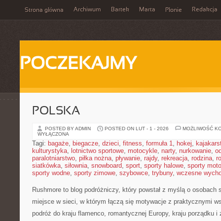
Archiwum
Bartek
Marta
Redakcja
Strona główna
Płonie
POCZEKAJMY
POLSKA
POSTED BY ADMIN
POSTED ON LUT - 1 - 2026
MOŻLIWOŚĆ K
WYŁĄCZONA
Tagi:
bagaże
,
biegacze
,
dzieci
,
fitness
,
formuła 1
,
hokej
,
kajakars
kulturystyka
,
lotnictwo sportowe
,
motocykle
,
narty
,
nurkowanie
,
o
paralotniarstwo
,
piłka nożna
,
pływanie
,
rajdy
,
rekreacja
,
rodzina
,
r
siatkówka
,
siłownia
,
snowboard
,
sport
,
sporty halowe
,
sporty mot
sporty wodne
,
sporty zimowe
,
szybowce
,
trybuny
,
wczesne wych
Rushmore to blog podróżniczy, który powstał z myślą o osobach 
miejsce w sieci, w którym łączą się motywacje z praktycznymi w
podróż do kraju flamenco, romantycznej Europy, kraju porządku i 