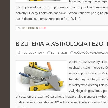
budowa, i podejmować leps
takich jak obsługa sprzętu, planowanie prac czy selekcja materia
balkony i Dachy i pokrycia dachowe. Strona koncentruje się na p
haseł dostajesz sprawdzone podejście. W […]
CATEGORIES:
FORD
BIŻUTERIA A ASTROLOGIA I EZO
POSTED BY ADMIN
LUT - 1 - 2026
MOŻLIWOŚĆ KOMENTOWAN
Strona Godziszewscy.pl to 
osobach, które interesuje ś
oraz skup złota w Zamościu 
tematyczny, w którym łączą
z praktyczną wiedzą zakup
zwięzłego drogowskazu po t
chcesz lepiej zrozumieć parametry kruszcu albo planujesz wybór biż
Ciebie. Nowości na stronie DIY – Tworzenie Biżuterii i Złotnictwo 