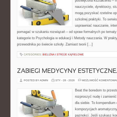
poświęcona kształceniu – m
nauczyciele, dyrektorzy, st
mogą pozyskać rzetelne op
szkolnej praktyki. To serwi
usprawniać nauczanie, inte
pomagać w szukaniu rozwiązań – od spraw formalnych po tematy
kategorie to Psychologia w edukacji i Metody nauczania. W praktyc
przewodnika po świecie szkoły. Zamiast teorii […]
CATEGORIES:
BIELIZNA I STROJE KĄPIELOWE
ZABIEGI MEDYCYNY ESTETYCZNE
POSTED BY ADMIN
STY - 28 - 2026
MOŻLIWOŚĆ KOMENTOWA
Beat the boredom to przest
rozproszyć nudę i zamienić
dla siebie. To kompendium
kompozycjach aromatycznyc
paznokci. Jeśli szukasz k