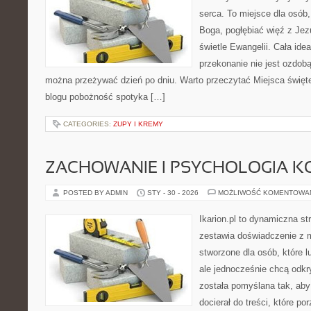
serca. To miejsce dla osób,
Boga, pogłębiać więź z Je
świetle Ewangelii. Cała idea
przekonanie nie jest ozdobą
można przeżywać dzień po dniu. Warto przeczytać Miejsca święt
blogu pobożność spotyka […]
CATEGORIES:
ZUPY I KREMY
ZACHOWANIE I PSYCHOLOGIA K
POSTED BY ADMIN
STY - 30 - 2026
MOŻLIWOŚĆ KOMENTOWA
Ikarion.pl to dynamiczna st
zestawia doświadczenie z 
stworzone dla osób, które l
ale jednocześnie chcą odk
została pomyślana tak, ab
docierał do treści, które p