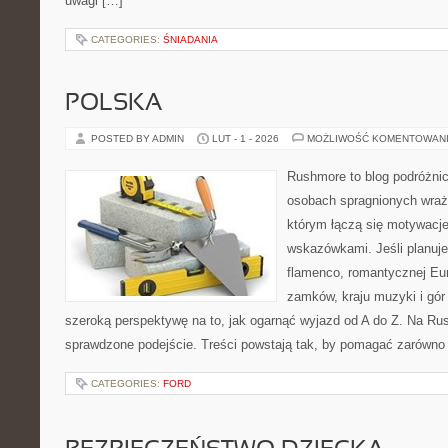
uwagi […]
CATEGORIES:
ŚNIADANIA
POLSKA
POSTED BY ADMIN
LUT - 1 - 2026
MOŻLIWOŚĆ KOMENTOWAN
Rushmore to blog podróżnic
osobach spragnionych wraże
którym łączą się motywacj
wskazówkami. Jeśli planuje
flamenco, romantycznej Eur
zamków, kraju muzyki i gór
szeroką perspektywę na to, jak ogarnąć wyjazd od A do Z. Na Ru
sprawdzone podejście. Treści powstają tak, by pomagać zarówno 
CATEGORIES:
FORD