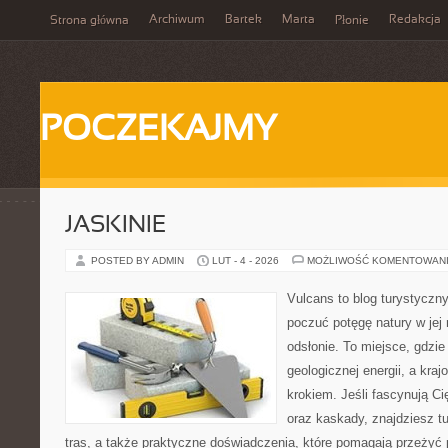
Archiwum
Bartek
Marta
Redakcja
Strona główna
Płonie
POCZEKAJMY
JASKINIE
POSTED BY ADMIN
LUT - 4 - 2026
MOŻLIWOŚĆ KOMENTOWAN
Vulcans to blog turystyczny
poczuć potęgę natury w jej 
odsłonie. To miejsce, gdzie
geologicznej energii, a kra
krokiem. Jeśli fascynują Ci
oraz kaskady, znajdziesz t
tras, a także praktyczne doświadczenia, które pomagają przeżyć 