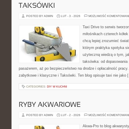
TAKSÓWKI
POSTED BY ADMIN
LUT - 3 - 2026
MOŻLIWOŚĆ KOMENTOWAN
Taxi Drive to serwis tworzo
miłośnikach czterech kółek
chcą lepiej zrozumieć świa
którym praktyka spotyka si
użyteczną wiedzą o tym, j
taksówka: od dopasowania p
pasażerem, aż po bezpieczeństwo na drodze i opłacalność pracy.
zabytkowe i klasyczne i Taksówki. Ten blog opisuje taxi nie jako 
CATEGORIES:
DIY W KUCHNI
RYBY AKWARIOWE
POSTED BY ADMIN
LUT - 2 - 2026
MOŻLIWOŚĆ KOMENTOWAN
Akwa-Pro to blog akwaryst