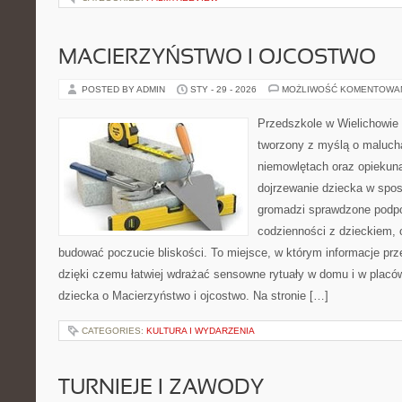
MACIERZYŃSTWO I OJCOSTWO
POSTED BY ADMIN
STY - 29 - 2026
MOŻLIWOŚĆ KOMENTOWA
Przedszkole w Wielichowie 
tworzony z myślą o maluch
niemowlętach oraz opiekuna
dojrzewanie dziecka w spos
gromadzi sprawdzone podp
codzienności z dzieckiem, o
budować poczucie bliskości. To miejsce, w którym informacje prze
dzięki czemu łatwiej wdrażać sensowne rytuały w domu i w placó
dziecka o Macierzyństwo i ojcostwo. Na stronie […]
CATEGORIES:
KULTURA I WYDARZENIA
TURNIEJE I ZAWODY