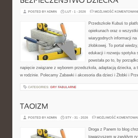
BEZPIECZEŃSTWO DZIECKA
POSTED BY ADMIN
LUT - 1 - 2026
MOŻLIWOŚĆ KOMENTOWAN
Przedszkole Kubuś to plat
opiekunach oraz o wszystki
wiarygodnych informacji na 
żłobkowej. To portal wiedz
edukacji i rozwoju spotyka 
powstała po to, by porządk
napięcie związane z wyborem przedszkola, adaptacją dziecka, a 
w rodzinie. Polecamy Zabawki i akcesoria dla dzieci i Żłobki i P
CATEGORIES:
GRY FABULARNE
TAOIZM
POSTED BY ADMIN
STY - 31 - 2026
MOŻLIWOŚĆ KOMENTOWA
Droga z Panem to blog chrz
towarzyszem w zwykłym ryt