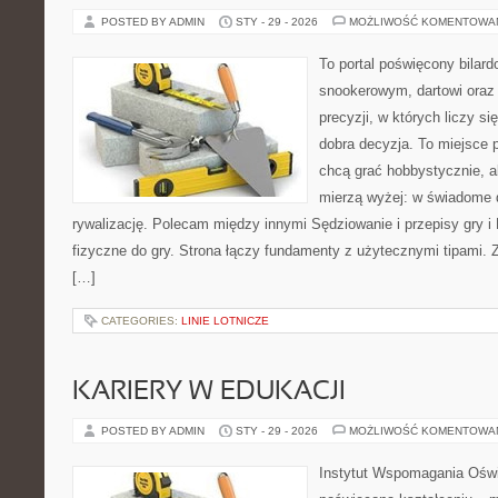
POSTED BY ADMIN
STY - 29 - 2026
MOŻLIWOŚĆ KOMENTOWA
To portal poświęcony bilar
snookerowym, dartowi oraz
precyzji, w których liczy s
dobra decyzja. To miejsce p
chcą grać hobbystycznie, al
mierzą wyżej: w świadome d
rywalizację. Polecam między innymi Sędziowanie i przepisy gry i 
fizyczne do gry. Strona łączy fundamenty z użytecznymi tipami. Zn
[…]
CATEGORIES:
LINIE LOTNICZE
KARIERY W EDUKACJI
POSTED BY ADMIN
STY - 29 - 2026
MOŻLIWOŚĆ KOMENTOWA
Instytut Wspomagania Oświ