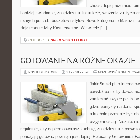
chcesz lepiej rozumieć form
bardziej świadomie, znajdziesz tu instrukcje, wrażenia z użycia 
różnych potrzeb, budżetów i stylów. Nowe kategorie to Masaż i Te
Najczęstsze Mity Kosmetyczne. W świecie […]
CATEGORIES:
ŚRODOWISKO I KLIMAT
GOTOWANIE NA RÓŻNE OKAZJE
POSTED BY ADMIN
STY - 28 - 2026
MOŻLIWOŚĆ KOMENTOWA
JakieSmaki.pl to internetow
powstał po to, by dawać rea
zamieniać zwykłe posiłki w
gdzie pomysły na dania sp
a kuchnia przestaje być obo
przyjemnością. Niezależnie
regularnie, czy dopiero oswajasz kuchnię, znajdziesz tu sprawdzo
pomagają gotować pewniej i jeść lepiej. Polecamy Gotowanie i 