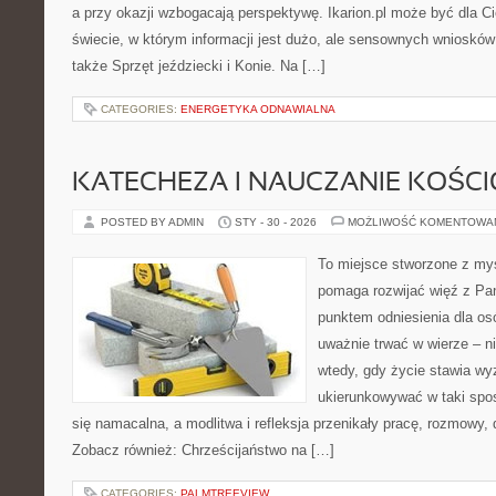
a przy okazji wzbogacają perspektywę. Ikarion.pl może być dla C
świecie, w którym informacji jest dużo, ale sensownych wniosków
także Sprzęt jeździecki i Konie. Na […]
CATEGORIES:
ENERGETYKA ODNAWIALNA
KATECHEZA I NAUCZANIE KOŚC
POSTED BY ADMIN
STY - 30 - 2026
MOŻLIWOŚĆ KOMENTOWA
To miejsce stworzone z myś
pomaga rozwijać więź z Pan
punktem odniesienia dla osó
uważnie trwać w wierze – ni
wtedy, gdy życie stawia wyz
ukierunkowywać w taki spo
się namacalna, a modlitwa i refleksja przenikały pracę, rozmowy, d
Zobacz również: Chrześcijaństwo na […]
CATEGORIES:
PALMTREEVIEW