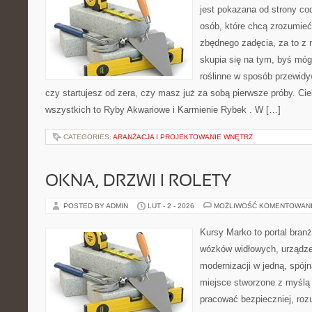
jest pokazana od strony cod
osób, które chcą zrozumieć
zbędnego zadęcia, za to z 
skupia się na tym, byś móg
roślinne w sposób przewidyw
czy startujesz od zera, czy masz już za sobą pierwsze próby. Cie
wszystkich to Ryby Akwariowe i Karmienie Rybek . W […]
CATEGORIES:
ARANŻACJA I PROJEKTOWANIE WNĘTRZ
OKNA, DRZWI I ROLETY
POSTED BY ADMIN
LUT - 2 - 2026
MOŻLIWOŚĆ KOMENTOWAN
Kursy Marko to portal branż
wózków widłowych, urządze
modernizacji w jedną, spójn
miejsce stworzone z myślą 
pracować bezpieczniej, roz