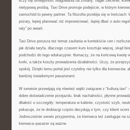
liczy się umiejętność reagowania na zmiany: nagłe zlecenie, korek
nietypową prośbą. Taxi Drive promuje podejście, w którym kierow
samochód to pewny partner. Ta filozofia przebija się w treściach: 
pożary, lepiej planować niż improwizować, lepiej dbać o auto regul
raty” po awarii.
Taxi Drive porusza też temat zaufania w kontekście cen i rozlicz
jak działa taryfa, dlaczego czasem kurs kosztuje więcej, skąd bio
podchodzi do tego edukacyjnie: tłumaczy, że na końcową kwotę w
korki, a także koszty prowadzenia działalności. Uczy, że przejrz
spokój. Dzięki temu portal jest czytelny nie tylko dla kierowców, a
bardziej świadomymi pasażerami.
W serwisie przewijają się również wątki związane z “kulturą taxi” 
dobre doświadczenie przejazdu. brak nachalności, płynne prowadz
dbałość o szczegóły: temperatura w kabinie, czystość szyb, neutr
pokazuje, że te drobiazgi często decydują o tym, czy klient oceni 
Jednocześnie serwis przypomina, że kierowca też zasługuje na sz
kierowca–pasażer są ważne.