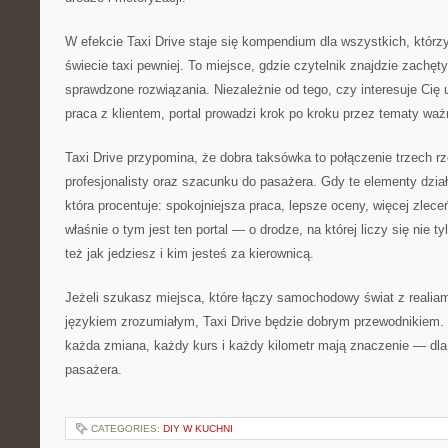
W efekcie Taxi Drive staje się kompendium dla wszystkich, którz
świecie taxi pewniej. To miejsce, gdzie czytelnik znajdzie zachęty
sprawdzone rozwiązania. Niezależnie od tego, czy interesuje Cię 
praca z klientem, portal prowadzi krok po kroku przez tematy waż
Taxi Drive przypomina, że dobra taksówka to połączenie trzech r
profesjonalisty oraz szacunku do pasażera. Gdy te elementy dzia
która procentuje: spokojniejsza praca, lepsze oceny, więcej zleceń
właśnie o tym jest ten portal — o drodze, na której liczy się nie ty
też jak jedziesz i kim jesteś za kierownicą.
Jeżeli szukasz miejsca, które łączy samochodowy świat z realiam
językiem zrozumiałym, Taxi Drive będzie dobrym przewodnikiem. T
każda zmiana, każdy kurs i każdy kilometr mają znaczenie — dla a
pasażera.
CATEGORIES:
DIY W KUCHNI