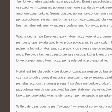
Taxi Drive chętnie zagląda też w przyszłość. Branża przechodzi z
oszczędnych rozwiązań, pojawiają się nowe standardy w zakresie e
autonomiczne funkcje. Serwis opisuje, jak na horyzoncie rysują s
jak przygotować się na transformację i co może oznaczać dla kier
bez nachalnej reklamy — raczej z podejściem: “sprawdź, policz, p
Ważną cechą Taxi Drive jest język, który łączy konkret z zrozumi
jest pusty opis świata taxi, tylko próba pokazania, że za każdym k
jedzie na lotnisko, ktoś wraca z pracy, ktoś spieszy się do rodzi
nocy. Kierowca taxi jest często pierwszą osobą, której klient u
Drive przypomina o tym i uczy, jak tę rolę pełnić profesjonalnie.
Portal jest też dla osób, które dopiero rozważają wejście do branż
czy taxi to dobry pomysł na pracę, znajdzie tu opisy realiów: zalet
jest elastyczność, z drugiej presja. Taxi Drive nie buduje złudzeń
przygotowaniem da się pracować bardziej stabilnie. Są wskazówki
kroku, jak poukładać własny styl pracy i jak nie wpaść w pułapkę
W tle cały czas obecny jest “Skorpion” — symbol sprawności i od