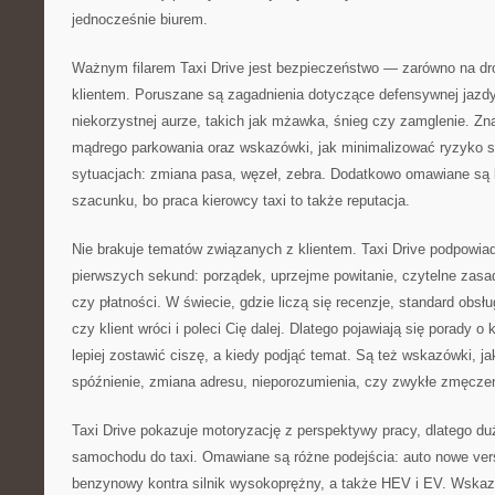
jednocześnie biurem.
Ważnym filarem Taxi Drive jest bezpieczeństwo — zarówno na dro
klientem. Poruszane są zagadnienia dotyczące defensywnej jazd
niekorzystnej aurze, takich jak mżawka, śnieg czy zamglenie. Zna
mądrego parkowania oraz wskazówki, jak minimalizować ryzyko s
sytuacjach: zmiana pasa, węzeł, zebra. Dodatkowo omawiane są
szacunku, bo praca kierowcy taxi to także reputacja.
Nie brakuje tematów związanych z klientem. Taxi Drive podpowi
pierwszych sekund: porządek, uprzejme powitanie, czytelne zasad
czy płatności. W świecie, gdzie liczą się recenzje, standard obs
czy klient wróci i poleci Cię dalej. Dlatego pojawiają się porady o
lepiej zostawić ciszę, a kiedy podjąć temat. Są też wskazówki, j
spóźnienie, zmiana adresu, nieporozumienia, czy zwykłe zmęczeni
Taxi Drive pokazuje motoryzację z perspektywy pracy, dlatego du
samochodu do taxi. Omawiane są różne podejścia: auto nowe versu
benzynowy kontra silnik wysokoprężny, a także HEV i EV. Wskaz