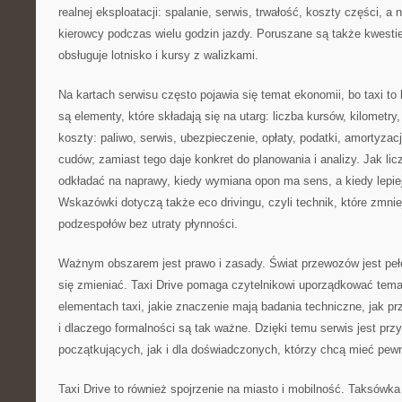
realnej eksploatacji: spalanie, serwis, trwałość, koszty części, a
kierowcy podczas wielu godzin jazdy. Poruszane są także kwestie
obsługuje lotnisko i kursy z walizkami.
Na kartach serwisu często pojawia się temat ekonomii, bo taxi t
są elementy, które składają się na utarg: liczba kursów, kilometry
koszty: paliwo, serwis, ubezpieczenie, opłaty, podatki, amortyzacj
cudów; zamiast tego daje konkret do planowania i analizy. Jak lic
odkładać na naprawy, kiedy wymiana opon ma sens, a kiedy lepiej 
Wskazówki dotyczą także eco drivingu, czyli technik, które zmnie
podzespołów bez utraty płynności.
Ważnym obszarem jest prawo i zasady. Świat przewozów jest pełen 
się zmieniać. Taxi Drive pomaga czytelnikowi uporządkować temat
elementach taxi, jakie znaczenie mają badania techniczne, jak pr
i dlaczego formalności są tak ważne. Dzięki temu serwis jest prz
początkujących, jak i dla doświadczonych, którzy chcą mieć pewno
Taxi Drive to również spojrzenie na miasto i mobilność. Taksówka 