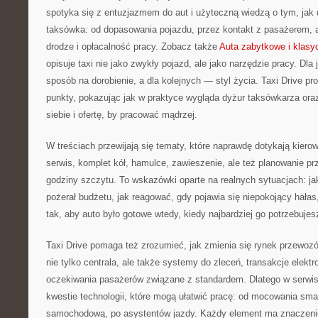
spotyka się z entuzjazmem do aut i użyteczną wiedzą o tym, jak
taksówka: od dopasowania pojazdu, przez kontakt z pasażerem, 
drodze i opłacalność pracy. Zobacz także
Auta zabytkowe i klasy
opisuje taxi nie jako zwykły pojazd, ale jako narzędzie pracy. Dla
sposób na dorobienie, a dla kolejnych — styl życia. Taxi Drive pro
punkty, pokazując jak w praktyce wygląda dyżur taksówkarza ora
siebie i ofertę, by pracować mądrzej.
W treściach przewijają się tematy, które naprawdę dotykają kiero
serwis, komplet kół, hamulce, zawieszenie, ale też planowanie prz
godziny szczytu. To wskazówki oparte na realnych sytuacjach: j
pożerał budżetu, jak reagować, gdy pojawia się niepokojący hałas
tak, aby auto było gotowe wtedy, kiedy najbardziej go potrzebujes
Taxi Drive pomaga też zrozumieć, jak zmienia się rynek przewoz
nie tylko centrala, ale także systemy do zleceń, transakcje elektr
oczekiwania pasażerów związane z standardem. Dlatego w serwis
kwestie technologii, które mogą ułatwić pracę: od mocowania sma
samochodową, po asystentów jazdy. Każdy element ma znaczenie