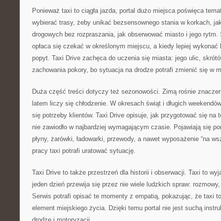
Ponieważ taxi to ciągła jazda, portal dużo miejsca poświęca tem
wybierać trasy, żeby unikać bezsensownego stania w korkach, ja
drogowych bez rozpraszania, jak obserwować miasto i jego rytm.
opłaca się czekać w określonym miejscu, a kiedy lepiej wykonać k
popyt. Taxi Drive zachęca do uczenia się miasta: jego ulic, skrót
zachowania pokory, bo sytuacja na drodze potrafi zmienić się w m
Duża część treści dotyczy też sezonowości. Zimą rośnie znacze
latem liczy się chłodzenie. W okresach świąt i długich weekendów
się potrzeby klientów. Taxi Drive opisuje, jak przygotować się na t
nie zawiodło w najbardziej wymagającym czasie. Pojawiają się p
płyny, żarówki, ładowarki, przewody, a nawet wyposażenie “na ws
pracy taxi potrafi uratować sytuację.
Taxi Drive to także przestrzeń dla historii i obserwacji. Taxi to w
jeden dzień przewija się przez nie wiele ludzkich spraw: rozmowy,
Serwis potrafi opisać te momenty z empatią, pokazując, że taxi to n
element miejskiego życia. Dzięki temu portal nie jest suchą instruk
drodze i motoryzacji.