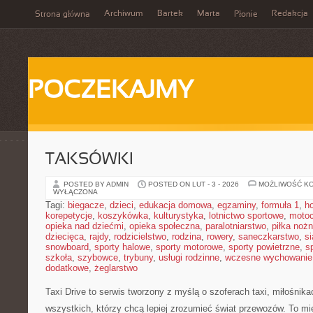
Archiwum
Bartek
Marta
Redakcja
Strona główna
Płonie
POCZEKAJMY
TAKSÓWKI
POSTED BY ADMIN
POSTED ON LUT - 3 - 2026
MOŻLIWOŚĆ K
WYŁĄCZONA
Tagi:
biegacze
,
dzieci
,
edukacja domowa
,
egzaminy
,
formuła 1
,
h
korepetycje
,
koszykówka
,
kulturystyka
,
lotnictwo sportowe
,
motoc
opieka nad dziećmi
,
opieka społeczna
,
paralotniarstwo
,
piłka noż
dziecięca
,
rajdy
,
rodzicielstwo
,
rodzina
,
rowery
,
saneczkarstwo
,
s
snowboard
,
sporty halowe
,
sporty motorowe
,
sporty powietrzne
,
s
szkoła
,
szybowce
,
trybuny
,
usługi rodzinne
,
wczesne wychowanie
dodatkowe
,
żeglarstwo
Taxi Drive to serwis tworzony z myślą o szoferach taxi, miłośnika
wszystkich, którzy chcą lepiej zrozumieć świat przewozów. To mi