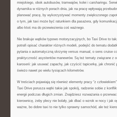
miejskiego, obok autobusów, tramwajów, kolei i carsharingu. Serwi
dynamika w różnych porach dnia, jak na pracę wpływają przebudow
planować pracę, by wykorzystywać momenty zwiększonego zapotr
o tym, jak taxi może być ratunkiem dla pasażera, gdy komunikacj
albo ktoś ma do przewiezienia coś ważnego.
Nie brakuje wątków typowo motoryzacyjnych, bo Taxi Drive to tak
potrafi opisać charakter różnych modeli, podejść do tematu dodat
pytania o automatyczną skrzynię versus manual, o sens cruise co
praktyczność asystentów manewrów. Są też tematy związane z o
karoserii: jak usuwać zapachy, jak czyścić tapicerkę, jak chronić 
świeżo nawet po wielu tysiącach kilometrów.
W treściach pojawiają się również elementy pracy “z człowiekiem”, 
Taxi Drive porusza wątki takie jak spokój, radzenie sobie z konfl
energii podczas długich zmian. Znajdziesz rozważania o przerwach,
kierownicę, żeby plecy nie bolały, jak dbać o wzrok w nocy i jak
ważne, bo dobre taxi to nie tylko sprawny samochód, ale też kie