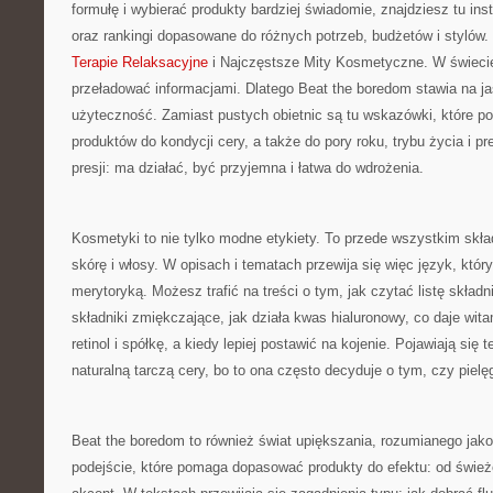
formułę i wybierać produkty bardziej świadomie, znajdziesz tu ins
oraz rankingi dopasowane do różnych potrzeb, budżetów i stylów.
Terapie Relaksacyjne
i Najczęstsze Mity Kosmetyczne. W świecie
przeładować informacjami. Dlatego Beat the boredom stawia na j
użyteczność. Zamiast pustych obietnic są tu wskazówki, które 
produktów do kondycji cery, a także do pory roku, trybu życia i pr
presji: ma działać, być przyjemna i łatwa do wdrożenia.
Kosmetyki to nie tylko modne etykiety. To przede wszystkim skład
skórę i włosy. W opisach i tematach przewija się więc język, któr
merytoryką. Możesz trafić na treści o tym, jak czytać listę skład
składniki zmiękczające, jak działa kwas hialuronowy, co daje wit
retinol i spółkę, a kiedy lepiej postawić na kojenie. Pojawiają się 
naturalną tarczą cery, bo to ona często decyduje o tym, czy pielę
Beat the boredom to również świat upiększania, rozumianego jako
podejście, które pomaga dopasować produkty do efektu: od świe