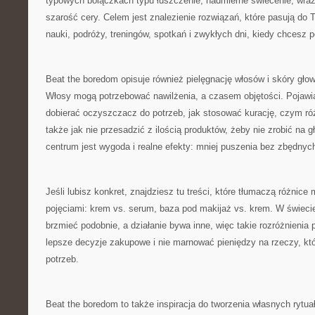
typowych bolączkach typu łuszczenie, nadmierne świecenie, wraż
szarość cery. Celem jest znalezienie rozwiązań, które pasują do T
nauki, podróży, treningów, spotkań i zwykłych dni, kiedy chcesz p
Beat the boredom opisuje również pielęgnację włosów i skóry gł
Włosy mogą potrzebować nawilżenia, a czasem objętości. Pojawiaj
dobierać oczyszczacz do potrzeb, jak stosować kurację, czym róż
także jak nie przesadzić z ilością produktów, żeby nie zrobić na 
centrum jest wygoda i realne efekty: mniej puszenia bez zbędnych
Jeśli lubisz konkret, znajdziesz tu treści, które tłumaczą różnice
pojęciami: krem vs. serum, baza pod makijaż vs. krem. W świeci
brzmieć podobnie, a działanie bywa inne, więc takie rozróżnieni
lepsze decyzje zakupowe i nie marnować pieniędzy na rzeczy, któ
potrzeb.
Beat the boredom to także inspiracja do tworzenia własnych rytua