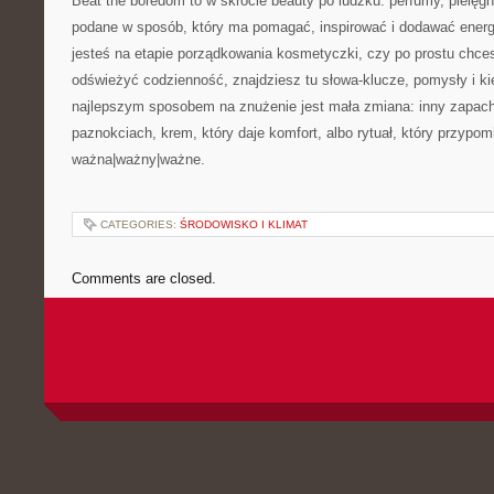
Beat the boredom to w skrócie beauty po ludzku: perfumy, pielęgn
podane w sposób, który ma pomagać, inspirować i dodawać energii
jesteś na etapie porządkowania kosmetyczki, czy po prostu chce
odświeżyć codzienność, znajdziesz tu słowa-klucze, pomysły i k
najlepszym sposobem na znużenie jest mała zmiana: inny zapach
paznokciach, krem, który daje komfort, albo rytuał, który przypomi
ważna|ważny|ważne.
CATEGORIES:
ŚRODOWISKO I KLIMAT
Comments are closed.