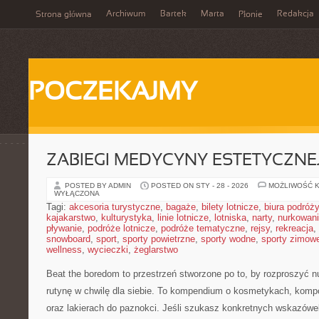
Archiwum
Bartek
Marta
Redakcja
Strona główna
Płonie
POCZEKAJMY
ZABIEGI MEDYCYNY ESTETYCZNE
POSTED BY ADMIN
POSTED ON STY - 28 - 2026
MOŻLIWOŚĆ 
WYŁĄCZONA
Tagi:
akcesoria turystyczne
,
bagaże
,
bilety lotnicze
,
biura podróży
kajakarstwo
,
kulturystyka
,
linie lotnicze
,
lotniska
,
narty
,
nurkowan
pływanie
,
podróże lotnicze
,
podróże tematyczne
,
rejsy
,
rekreacja
,
snowboard
,
sport
,
sporty powietrzne
,
sporty wodne
,
sporty zimow
wellness
,
wycieczki
,
żeglarstwo
Beat the boredom to przestrzeń stworzone po to, by rozproszyć n
rutynę w chwilę dla siebie. To kompendium o kosmetykach, kom
oraz lakierach do paznokci. Jeśli szukasz konkretnych wskazówe