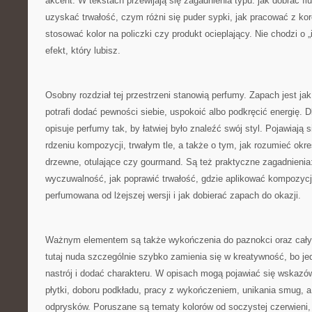
akcent. W tekstach przewijają się zagadnienia typu: jak dobrać flu
uzyskać trwałość, czym różni się puder sypki, jak pracować z kor
stosować kolor na policzki czy produkt ocieplający. Nie chodzi o „
efekt, który lubisz.
Osobny rozdział tej przestrzeni stanowią perfumy. Zapach jest jak
potrafi dodać pewności siebie, uspokoić albo podkręcić energię. 
opisuje perfumy tak, by łatwiej było znaleźć swój styl. Pojawiają 
rdzeniu kompozycji, trwałym tle, a także o tym, jak rozumieć okreś
drzewne, otulające czy gourmand. Są też praktyczne zagadnienia
wyczuwalność, jak poprawić trwałość, gdzie aplikować kompozycj
perfumowana od lżejszej wersji i jak dobierać zapach do okazji.
Ważnym elementem są także wykończenia do paznokci oraz cały t
tutaj nuda szczególnie szybko zamienia się w kreatywność, bo jed
nastrój i dodać charakteru. W opisach mogą pojawiać się wskazó
płytki, doboru podkładu, pracy z wykończeniem, unikania smug, 
odprysków. Poruszane są tematy kolorów od soczystej czerwieni, 