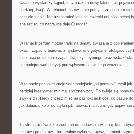
Czasem wystarczy kąpiel, innym razem nowy lakier i już pojawia s
bardziej „Twój”. W treściach przewija się pomysł, że dbanie o sieb
gest dla siebie. Nie trzeba mieć idealnej łazienki ani półki pełne
znaleźć to, co naprawdę daje Ci radość.
W ramach perfum można trafić na tematy związane z dobieranie
okazji: zapachy biurowe, zmysłowe, energetyczne, otulające czy le
inspiracje do łączenia zapachów, czyli layeringu, oraz wskazówki
nie podejmować decyzji pod wpływem pierwszego wrażenia.
W temacie paznokci znajdziesz podejście „od podstaw”, czyli jak 
bardziej kreatywne: minimalistyczne wzory. Pojawiają się pomysł
zwykłe dni, kiedy chcesz mieć na paznokciach coś, co pasuje do 
jak dobierać kolor do stylu i jak ratować manicure, gdy pojawi się
Ta strona to również przestrzeń do budowania własnej „kosmetyczk
zestawu produktów, które realnie wykorzystujesz, zamiast trzymać