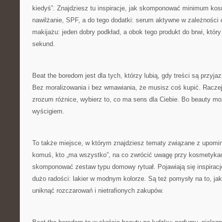
kiedyś”. Znajdziesz tu inspiracje, jak skomponować minimum kos
nawilżanie, SPF, a do tego dodatki: serum aktywne w zależności 
makijażu: jeden dobry podkład, a obok tego produkt do brwi, któr
sekund.
Beat the boredom jest dla tych, którzy lubią, gdy treści są przyja
Bez moralizowania i bez wmawiania, że musisz coś kupić. Raczej
zrozum różnice, wybierz to, co ma sens dla Ciebie. Bo beauty mo
wyścigiem.
To także miejsce, w którym znajdziesz tematy związane z upomi
komuś, kto „ma wszystko”, na co zwrócić uwagę przy kosmetykach
skomponować zestaw typu domowy rytuał. Pojawiają się inspiracje
dużo radości: lakier w modnym kolorze. Są też pomysły na to, jak
uniknąć rozczarowań i nietrafionych zakupów.