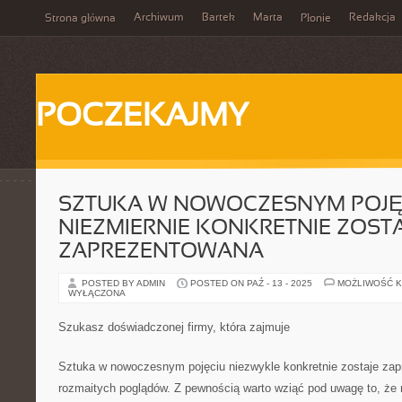
Archiwum
Bartek
Marta
Redakcja
Strona główna
Płonie
POCZEKAJMY
SZTUKA W NOWOCZESNYM POJĘ
NIEZMIERNIE KONKRETNIE ZOST
ZAPREZENTOWANA
POSTED BY ADMIN
POSTED ON PAŹ - 13 - 2025
MOŻLIWOŚĆ 
WYŁĄCZONA
Szukasz doświadczonej firmy, która zajmuje
Sztuka w nowoczesnym pojęciu niezwykle konkretnie zostaje zap
rozmaitych poglądów. Z pewnością warto wziąć pod uwagę to, że n