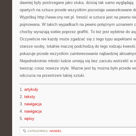
dawniej były postrzegane jako stuka, dzisiaj tak samo wyglądają.
opartych na sztuce przede wszystkim pozostaje uwarunkowane d
Wypróbuj http://www.sny.net.pl. Inność w sztuce jest na pewno n
pojmowana. W takich wypadkach na pewno potężnym uznaniem ci
choćby wyrażają siebie poprzez graffiti. To też jest wybitnie do a
Oczywiście nie każdy może zgadzać się z tego typu aspektami w
starsze osoby, totalnie inaczej podchodzą do tego rodzaju kwest
pokazuje przede wszystkim zainteresowanie najbardziej aktualny
Niejednokrotnie młodzi ludzie umieją się bez zarzutu wstrzelić w
tworząc coraz nowsze style. Ważne jest by można było przede w
odczucia na przestrzeni takiej sztuki.
1.
artykuly
2.
teksty
3.
nawigacja
4.
nawigacja
5.
wpisy
CATEGORIES:
HANDEL