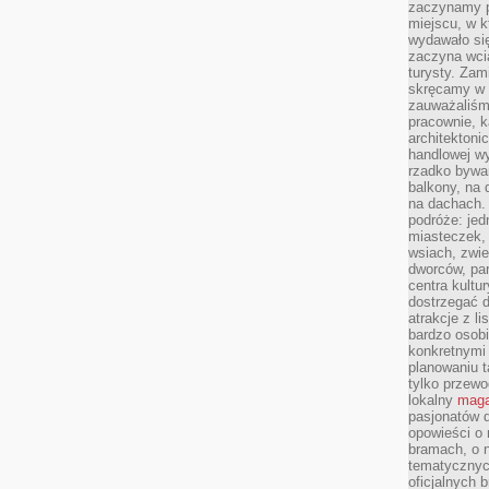
zaczynamy p
miejscu, w k
wydawało się
zaczyna wci
turysty. Zam
skręcamy w b
zauważaliśm
pracownie, k
architektoni
handlowej wy
rzadko bywa
balkony, na
na dachach. 
podróże: je
miasteczek,
wsiach, zwie
dworców, pa
centra kultu
dostrzegać d
atrakcje z l
bardzo osobi
konkretnymi
planowaniu t
tylko przewod
lokalny
maga
pasjonatów 
opowieści o
bramach, o 
tematycznyc
oficjalnych 