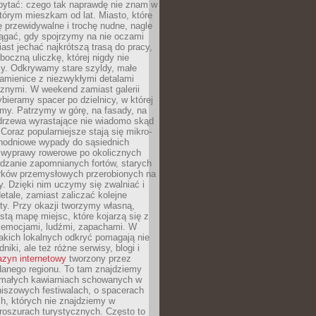
ytać: czego tak naprawdę nie znam w
tórym mieszkam od lat. Miasto, które
 przewidywalne i trochę nudne, nagle
ągać, gdy spojrzymy na nie oczami
iast jechać najkrótszą trasą do pracy,
oczną uliczkę, której nigdy nie
y. Odkrywamy stare szyldy, małe
amienice z niezwykłymi detalami
cznymi. W weekend zamiast galerii
bieramy spacer po dzielnicy, w której
my. Patrzymy w górę, na fasady, na
 drzewa wyrastające nie wiadomo skąd
Coraz popularniejsze stają się mikro-
dnodniowe wypady do sąsiednich
 wyprawy rowerowe po okolicznych
dzanie zapomnianych fortów, starych
rków przemysłowych przerobionych na
ry. Dzięki nim uczymy się zwalniać i
etale, zamiast zaliczać kolejne
isty. Przy okazji tworzymy własną,
stą mapę miejsc, które kojarzą się z
 emocjami, ludźmi, zapachami. W
akich lokalnych odkryć pomagają nie
niki, ale też różne serwisy, blogi i
zyn internetowy
tworzony przez
danego regionu. To tam znajdziemy
 małych kawiarniach schowanych w
niszowych festiwalach, o spacerach
h, których nie znajdziemy w
broszurach turystycznych. Często to