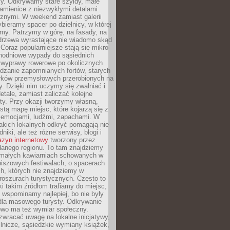
y. Odkrywamy stare szyldy, małe
amienice z niezwykłymi detalami
cznymi. W weekend zamiast galerii
bieramy spacer po dzielnicy, w której
my. Patrzymy w górę, na fasady, na
 drzewa wyrastające nie wiadomo skąd
Coraz popularniejsze stają się mikro-
dnodniowe wypady do sąsiednich
 wyprawy rowerowe po okolicznych
dzanie zapomnianych fortów, starych
rków przemysłowych przerobionych na
ry. Dzięki nim uczymy się zwalniać i
etale, zamiast zaliczać kolejne
isty. Przy okazji tworzymy własną,
stą mapę miejsc, które kojarzą się z
 emocjami, ludźmi, zapachami. W
akich lokalnych odkryć pomagają nie
niki, ale też różne serwisy, blogi i
zyn internetowy
tworzony przez
danego regionu. To tam znajdziemy
 małych kawiarniach schowanych w
niszowych festiwalach, o spacerach
h, których nie znajdziemy w
broszurach turystycznych. Często to
ki takim źródłom trafiamy do miejsc,
j wspominamy najlepiej, bo nie były
” dla masowego turysty. Odkrywanie
owo ma też wymiar społeczny.
wracać uwagę na lokalne inicjatywy,
ślnicze, sąsiedzkie wymiany książek,