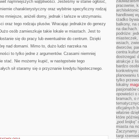
zauważaliśm
wet najmniejszych wątpliwości. Jesteśmy w stanie ogłosić,
pracownie, k
miernie charakterystyczny oraz wybitnie specyficzny rodzaj
architektoni
handlowej wy
o mniejsze, aniżeli domy, jednak i tańsze w utrzymaniu.
rzadko bywa
ci oraz tego rodzaju plusów. Wracając jednakże do genezy
balkony, na
na dachach. 
Dużo osób zamieszkuje takie lokale w miastach. Jest to
podróże: je
miasteczek,
stanie się do pracy lub ewentualnie do centrum. Dzięki
wsiach, zwie
rę nad domami. Mimo to, dużo ludzi narzeka na
dworców, pa
centra kultu
ności to tylko jedne z argumentów. Czasami niemniej
dostrzegać d
ie stać. Nie możemy kupić, w następstwie tego
atrakcje z l
bardzo osobi
łych sił staramy się o przyznanie kredytu hipotecznego.
konkretnymi
planowaniu t
tylko przewod
lokalny
maga
pasjonatów 
opowieści o
bramach, o 
tematycznyc
oficjalnych 
właśnie dzię
które późnie
„pod linijkę
miasta na n
Zaczynamy z
targi rzemie
PSYCHOLOGIA