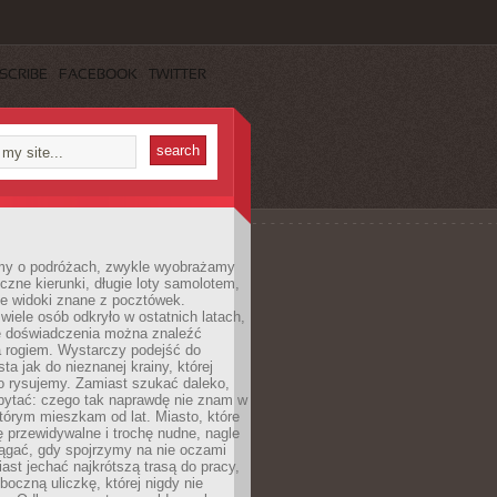
SCRIBE
FACEBOOK
TWITTER
my o podróżach, zwykle wyobrażamy
czne kierunki, długie loty samolotem,
ne widoki znane z pocztówek.
ele osób odkryło w ostatnich latach,
e doświadczenia można znaleźć
a rogiem. Wystarczy podejść do
ta jak do nieznanej krainy, której
o rysujemy. Zamiast szukać daleko,
ytać: czego tak naprawdę nie znam w
tórym mieszkam od lat. Miasto, które
 przewidywalne i trochę nudne, nagle
ągać, gdy spojrzymy na nie oczami
iast jechać najkrótszą trasą do pracy,
oczną uliczkę, której nigdy nie