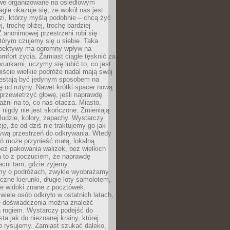
owe organizowane na osiedlowym
gle okazuje się, że wokół nas jest
zi, którzy myślą podobnie – chcą żyć
j, trochę bliżej, trochę bardziej
 anonimowej przestrzeni robi się
tórym czujemy się u siebie. Taka
pektywy ma ogromny wpływ na
mfort życia. Zamiast ciągle tęsknić za
erunkami, uczymy się lubić to, co jest
ście wielkie podróże nadal mają swój
rzestają być jedynym sposobem na
ę od rutyny. Nawet krótki spacer nową
 przewietrzyć głowę, jeśli naprawdę
żni na to, co nas otacza. Miasto,
 nigdy nie jest skończone. Zmieniają
 ludzie, kolory, zapachy. Wystarczy
ję, że od dziś nie traktujemy go jak
 żywą przestrzeń do odkrywania. Wtedy
ń może przynieść małą, lokalną
ez pakowania walizek, bez wielkich
a to z poczuciem, że naprawdę
cni tam, gdzie żyjemy.
my o podróżach, zwykle wyobrażamy
czne kierunki, długie loty samolotem,
ne widoki znane z pocztówek.
ele osób odkryło w ostatnich latach,
e doświadczenia można znaleźć
a rogiem. Wystarczy podejść do
ta jak do nieznanej krainy, której
o rysujemy. Zamiast szukać daleko,