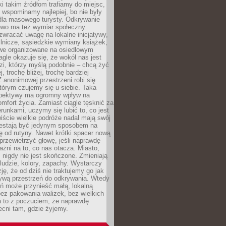
ki takim źródłom trafiamy do miejsc,
j wspominamy najlepiej, bo nie były
” dla masowego turysty. Odkrywanie
owo ma też wymiar społeczny.
wracać uwagę na lokalne inicjatywy,
ślnicze, sąsiedzkie wymiany książek,
owe organizowane na osiedlowym
gle okazuje się, że wokół nas jest
zi, którzy myślą podobnie – chcą żyć
j, trochę bliżej, trochę bardziej
 anonimowej przestrzeni robi się
tórym czujemy się u siebie. Taka
pektywy ma ogromny wpływ na
mfort życia. Zamiast ciągle tęsknić za
erunkami, uczymy się lubić to, co jest
ście wielkie podróże nadal mają swój
rzestają być jedynym sposobem na
ę od rutyny. Nawet krótki spacer nową
 przewietrzyć głowę, jeśli naprawdę
żni na to, co nas otacza. Miasto,
 nigdy nie jest skończone. Zmieniają
 ludzie, kolory, zapachy. Wystarczy
ję, że od dziś nie traktujemy go jak
 żywą przestrzeń do odkrywania. Wtedy
ń może przynieść małą, lokalną
ez pakowania walizek, bez wielkich
a to z poczuciem, że naprawdę
cni tam, gdzie żyjemy.