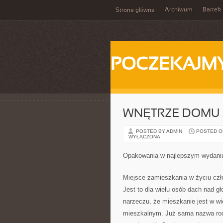
Archiwum
Bartek
Strona główna
POCZEKAJM
WNĘTRZE DOMU
POSTED BY ADMIN
POSTED ON 
WYŁĄCZONA
Opakowania w najlepszym wydani
Miejsce zamieszkania w życiu cz
Jest to dla wielu osób dach nad 
narzeczu, że mieszkanie jest w w
mieszkalnym. Już sama nazwa rod