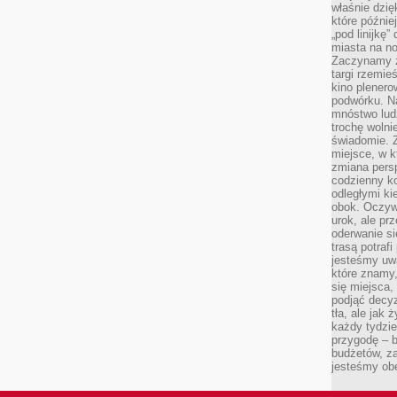
właśnie dzię
które późnie
„pod linijkę
miasta na n
Zaczynamy z
targi rzemie
kino plener
podwórku. Na
mnóstwo lud
trochę wolnie
świadomie. Z
miejsce, w k
zmiana pers
codzienny ko
odległymi ki
obok. Oczywi
urok, ale p
oderwanie si
trasą potrafi
jesteśmy uwa
które znamy,
się miejsca,
podjąć decyz
tła, ale jak
każdy tydzie
przygodę – b
budżetów, z
jesteśmy obe