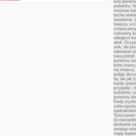
kino plener
podwórku. Na
mnóstwo lud
trochę wolnie
świadomie. Z
miejsce, w k
zmiana pers
codzienny ko
odległymi ki
obok. Oczywi
urok, ale p
oderwanie si
trasą potrafi
jesteśmy uwa
które znamy,
się miejsca,
podjąć decyz
tła, ale jak
każdy tydzie
przygodę – b
budżetów, z
jesteśmy obe
Kiedy myśli
sobie egzoty
spektakular
Tymczasem wi
że niezwykł
dosłownie z
swojego mias
mapę dopier