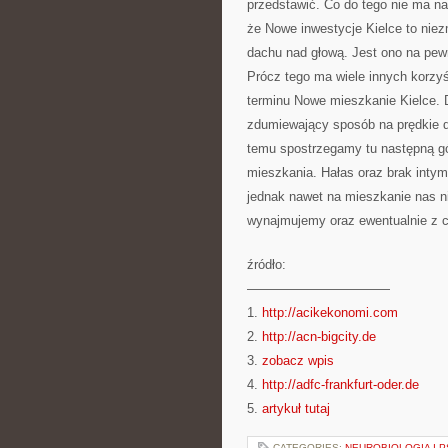
przedstawić. Co do tego nie ma na
że Nowe inwestycje Kielce to niez
dachu nad głową. Jest ono na pewn
Prócz tego ma wiele innych korzyś
terminu Nowe mieszkanie Kielce. 
zdumiewający sposób na prędkie do
temu spostrzegamy tu następną gó
mieszkania. Hałas oraz brak intym
jednak nawet na mieszkanie nas n
wynajmujemy oraz ewentualnie z ca
źródło:
———————————
1.
http://acikekonomi.com
2.
http://acn-bigcity.de
3.
zobacz wpis
4.
http://adfc-frankfurt-oder.de
5.
artykuł tutaj
CATEGORIES:
NEUROBIOLOGIA I 