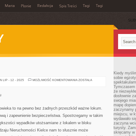
Marta
Redakcja
Tagi
Tagi
Płonie
Spis Treści
SUB
Y
Kiedy myśli
sobie egzoty
WNĘTRZE
LIP - 12 - 2025
MOŻLIWOŚĆ KOMENTOWANIA
ZOSTAŁA
spektakular
DOMU
Tymczasem wi
że niezwykł
u
dosłownie z
swojego mias
mapę dopier
łowieka to na pewno bez żadnych przeszkód ważne lokum.
zaczynamy p
miejscu, w k
głową i zapewnienie bezpieczeństwa. Spostrzegamy w takim
wydawało się
iększości wypadków utożsamiane z lokalem w bloku
zaczyna wci
turysty. Zam
zaju Nieruchomości Kielce nam to słusznie może
skręcamy w b