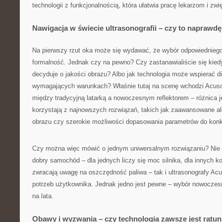
technologii z funkcjonalnością, która ułatwia pracę lekarzom i zw
Nawigacja w świecie ultrasonografii – czy to naprawd
Na pierwszy rzut oka może się wydawać, że wybór odpowiednieg
formalność. Jednak czy na pewno? Czy zastanawialiście się kied
decyduje o jakości obrazu? Albo jak technologia może wspierać d
wymagających warunkach? Właśnie tutaj na scenę wchodzi Acuso
między tradycyjną latarką a nowoczesnym reflektorem – różnica j
korzystają z najnowszych rozwiązań, takich jak zaawansowane a
obrazu czy szerokie możliwości dopasowania parametrów do konkr
Czy można więc mówić o jednym uniwersalnym rozwiązaniu? Nie 
dobry samochód – dla jednych liczy się moc silnika, dla innych ko
zwracają uwagę na oszczędność paliwa – tak i ultrasonografy Ac
potrzeb użytkownika. Jednak jedno jest pewne – wybór nowoczesn
na lata.
Obawy i wyzwania – czy technologia zawsze jest ratu