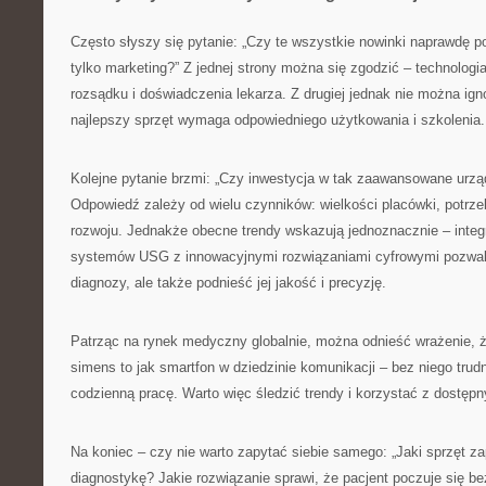
Często słyszy się pytanie: „Czy te wszystkie nowinki naprawdę p
tylko marketing?” Z jednej strony można się zgodzić – technologi
rozsądku i doświadczenia lekarza. Z drugiej jednak nie można ign
najlepszy sprzęt wymaga odpowiedniego użytkowania i szkolenia.
Kolejne pytanie brzmi: „Czy inwestycja w tak zaawansowane urząd
Odpowiedź zależy od wielu czynników: wielkości placówki, potrz
rozwoju. Jednakże obecne trendy wskazują jednoznacznie – inte
systemów USG z innowacyjnymi rozwiązaniami cyfrowymi pozwala
diagnozy, ale także podnieść jej jakość i precyzję.
Patrząc na rynek medyczny globalnie, można odnieść wrażenie, ż
simens to jak smartfon w dziedzinie komunikacji – bez niego trud
codzienną pracę. Warto więc śledzić trendy i korzystać z dostęp
Na koniec – czy nie warto zapytać siebie samego: „Jaki sprzęt z
diagnostykę? Jakie rozwiązanie sprawi, że pacjent poczuje się b