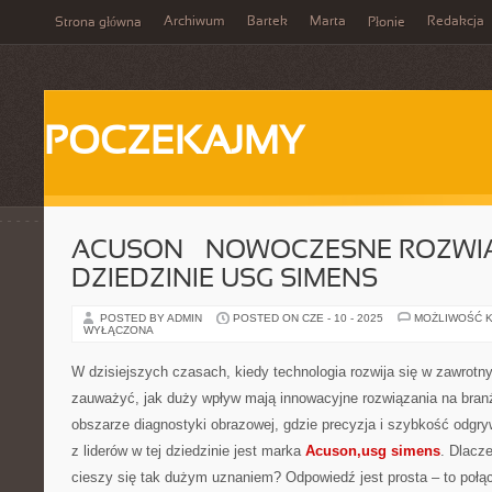
Archiwum
Bartek
Marta
Redakcja
Strona główna
Płonie
POCZEKAJMY
ACUSON – NOWOCZESNE ROZWI
DZIEDZINIE USG SIMENS
POSTED BY ADMIN
POSTED ON CZE - 10 - 2025
MOŻLIWOŚĆ 
WYŁĄCZONA
W dzisiejszych czasach, kiedy technologia rozwija się w zawrotn
zauważyć, jak duży wpływ mają innowacyjne rozwiązania na bra
obszarze diagnostyki obrazowej, gdzie precyzja i szybkość odgr
z liderów w tej dziedzinie jest marka
Acuson,usg simens
. Dlacze
cieszy się tak dużym uznaniem? Odpowiedź jest prosta – to połą