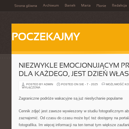
Archiwum
Bartek
Marta
Redakcja
Strona główna
Płonie
POCZEKAJMY
NIEZWYKLE EMOCJONUJĄCYM P
DLA KAŻDEGO, JEST DZIEŃ WŁA
POSTED BY ADMIN
POSTED ON SIE - 7 - 2025
MOŻLIWOŚĆ K
WYŁĄCZONA
Zagraniczne podróże wakacyjne są już niesłychanie popularne
Cennik zdjęć jest zawsze wywieszony w studiu fotograficznym aby
zaznajomić. Od czasu do czasu może być też dostępny na portal
fotografika. Im więcej informacji na ten temat tym większe zaufani