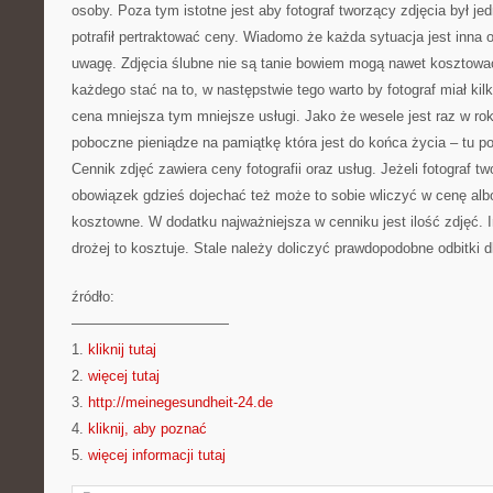
osoby. Poza tym istotne jest aby fotograf tworzący zdjęcia był je
potrafił pertraktować ceny. Wiadomo że każda sytuacja jest inna 
uwagę. Zdjęcia ślubne nie są tanie bowiem mogą nawet kosztować
każdego stać na to, w następstwie tego warto by fotograf miał ki
cena mniejsza tym mniejsze usługi. Jako że wesele jest raz w ro
poboczne pieniądze na pamiątkę która jest do końca życia – tu p
Cennik zdjęć zawiera ceny fotografii oraz usług. Jeżeli fotograf t
obowiązek gdzieś dojechać też może to sobie wliczyć w cenę alb
kosztowne. W dodatku najważniejsza w cenniku jest ilość zdjęć. 
drożej to kosztuje. Stale należy doliczyć prawdopodobne odbitki d
źródło:
———————————
1.
kliknij tutaj
2.
więcej tutaj
3.
http://meinegesundheit-24.de
4.
kliknij, aby poznać
5.
więcej informacji tutaj