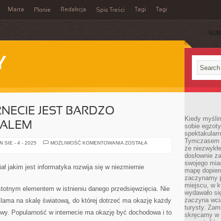
Marta
Redakcja
Tagi
Tagi
Płonie
Spis Treści
SUB
Y
NECIE JEST BARDZO
Kiedy myśli
TALEM
sobie egzoty
spektakular
Tymczasem wi
RENOMA
SIE - 4 - 2025
MOŻLIWOŚĆ KOMENTOWANIA
ZOSTAŁA
że niezwykł
W
INTERNECIE
dosłownie z
JEST
swojego mias
BARDZO
ł jakim jest informatyka rozwija się w niezmiernie
ZNACZĄCYM
mapę dopier
DETALEM
zaczynamy p
miejscu, w k
stotnym elementem w istnieniu danego przedsięwzięcia. Nie
wydawało się
zaczyna wci
klama na skalę światową, do której dotrzeć ma okazję każdy
turysty. Zam
owy. Popularność w internecie ma okazję być dochodowa i to
skręcamy w b