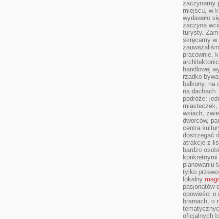
zaczynamy p
miejscu, w k
wydawało się
zaczyna wci
turysty. Zam
skręcamy w b
zauważaliśm
pracownie, k
architektoni
handlowej wy
rzadko bywa
balkony, na
na dachach. 
podróże: je
miasteczek,
wsiach, zwie
dworców, pa
centra kultu
dostrzegać d
atrakcje z l
bardzo osobi
konkretnymi
planowaniu t
tylko przewod
lokalny
maga
pasjonatów 
opowieści o
bramach, o 
tematycznyc
oficjalnych 