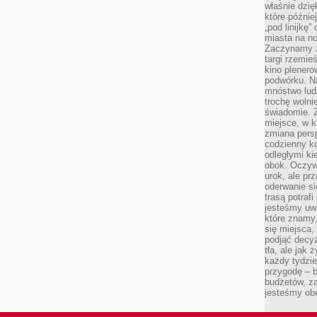
właśnie dzię
które późnie
„pod linijkę
miasta na n
Zaczynamy z
targi rzemie
kino plener
podwórku. Na
mnóstwo lud
trochę wolnie
świadomie. Z
miejsce, w k
zmiana pers
codzienny ko
odległymi ki
obok. Oczywi
urok, ale p
oderwanie si
trasą potrafi
jesteśmy uwa
które znamy,
się miejsca,
podjąć decyz
tła, ale jak
każdy tydzie
przygodę – b
budżetów, z
jesteśmy obe