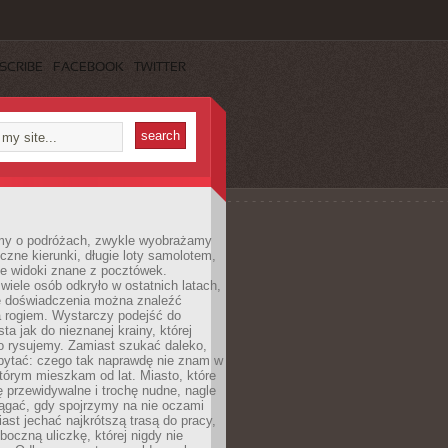
SCRIBE
FACEBOOK
TWITTER
my o podróżach, zwykle wyobrażamy
czne kierunki, długie loty samolotem,
ne widoki znane z pocztówek.
ele osób odkryło w ostatnich latach,
e doświadczenia można znaleźć
a rogiem. Wystarczy podejść do
ta jak do nieznanej krainy, której
o rysujemy. Zamiast szukać daleko,
ytać: czego tak naprawdę nie znam w
tórym mieszkam od lat. Miasto, które
 przewidywalne i trochę nudne, nagle
ągać, gdy spojrzymy na nie oczami
iast jechać najkrótszą trasą do pracy,
oczną uliczkę, której nigdy nie