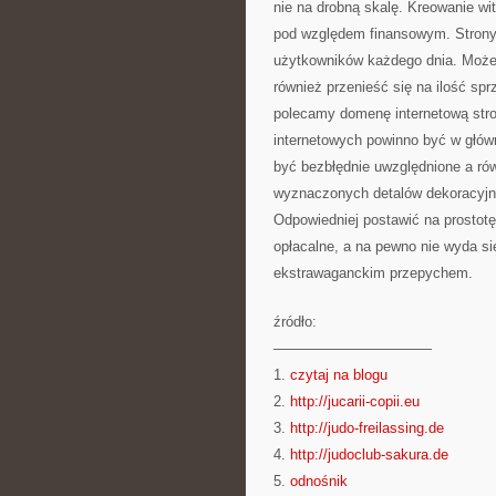
nie na drobną skalę. Kreowanie w
pod względem finansowym. Strony
użytkowników każdego dnia. Może 
również przenieść się na ilość s
polecamy domenę internetową stro
internetowych powinno być w głów
być bezbłędnie uwzględnione a ró
wyznaczonych detalów dekoracyjny
Odpowiedniej postawić na prostotę
opłacalne, a na pewno nie wyda si
ekstrawaganckim przepychem.
źródło:
———————————
1.
czytaj na blogu
2.
http://jucarii-copii.eu
3.
http://judo-freilassing.de
4.
http://judoclub-sakura.de
5.
odnośnik