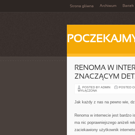
Archiwum
Bartek
Strona główna
POCZEKAJM
RENOMA W INTER
ZNACZĄCYM DE
POSTED BY ADMIN
POSTED ON 
WYŁĄCZONA
Jak każdy z nas na pewno wie, dzia
Renoma w internecie jest bardzo i
ma nic poprawniejszego aniżeli re
zaciekawiony użytkownik internet