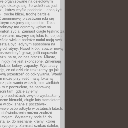
owe organizowane na osiedlowym
gle okazuje się, że wokół nas jest
zi, którzy myślą podobnie – chcą żyć
j, trochę bliżej, trochę bardziej
 anonimowej przestrzeni robi się
tórym czujemy się u siebie. Taka
pektywy ma ogromny wpływ na
mfort życia. Zamiast ciągle tęsknić za
erunkami, uczymy się lubić to, co jest
ście wielkie podróże nadal mają swój
rzestają być jedynym sposobem na
ę od rutyny. Nawet krótki spacer nową
 przewietrzyć głowę, jeśli naprawdę
żni na to, co nas otacza. Miasto,
 nigdy nie jest skończone. Zmieniają
 ludzie, kolory, zapachy. Wystarczy
ję, że od dziś nie traktujemy go jak
 żywą przestrzeń do odkrywania. Wtedy
ń może przynieść małą, lokalną
ez pakowania walizek, bez wielkich
a to z poczuciem, że naprawdę
cni tam, gdzie żyjemy.
my o podróżach, zwykle wyobrażamy
czne kierunki, długie loty samolotem,
ne widoki znane z pocztówek.
ele osób odkryło w ostatnich latach,
e doświadczenia można znaleźć
a rogiem. Wystarczy podejść do
ta jak do nieznanej krainy, której
o rysujemy. Zamiast szukać daleko,