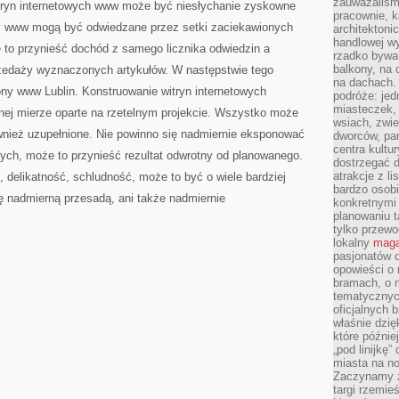
zauważaliśm
itryn internetowych www może być niesłychanie zyskowne
pracownie, k
 www mogą być odwiedzane przez setki zaciekawionych
architektoni
handlowej wy
to przynieść dochód z samego licznika odwiedzin a
rzadko bywa
balkony, na
przedaży wyznaczonych artykułów. W następstwie tego
na dachach. 
ny www Lublin. Konstruowanie witryn internetowych
podróże: je
miasteczek,
nej mierze oparte na rzetelnym projekcie. Wszystko może
wsiach, zwie
wnież uzupełnione. Nie powinno się nadmiernie eksponować
dworców, pa
centra kultu
ch, może to przynieść rezultat odwrotny od planowanego.
dostrzegać d
atrakcje z l
, delikatność, schludność, może to być o wiele bardziej
bardzo osobi
ę nadmierną przesadą, ani także nadmiernie
konkretnymi
planowaniu t
tylko przewod
lokalny
maga
pasjonatów 
opowieści o
bramach, o 
tematycznyc
oficjalnych 
właśnie dzię
które późnie
„pod linijkę
miasta na n
Zaczynamy z
targi rzemie