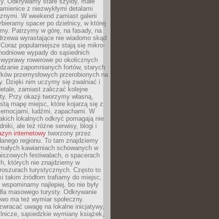
y. Odkrywamy stare szyldy, małe
amienice z niezwykłymi detalami
cznymi. W weekend zamiast galerii
bieramy spacer po dzielnicy, w której
my. Patrzymy w górę, na fasady, na
 drzewa wyrastające nie wiadomo skąd
Coraz popularniejsze stają się mikro-
dnodniowe wypady do sąsiednich
 wyprawy rowerowe po okolicznych
dzanie zapomnianych fortów, starych
rków przemysłowych przerobionych na
ry. Dzięki nim uczymy się zwalniać i
etale, zamiast zaliczać kolejne
isty. Przy okazji tworzymy własną,
stą mapę miejsc, które kojarzą się z
 emocjami, ludźmi, zapachami. W
akich lokalnych odkryć pomagają nie
niki, ale też różne serwisy, blogi i
zyn internetowy
tworzony przez
danego regionu. To tam znajdziemy
 małych kawiarniach schowanych w
niszowych festiwalach, o spacerach
h, których nie znajdziemy w
broszurach turystycznych. Często to
ki takim źródłom trafiamy do miejsc,
j wspominamy najlepiej, bo nie były
” dla masowego turysty. Odkrywanie
owo ma też wymiar społeczny.
wracać uwagę na lokalne inicjatywy,
ślnicze, sąsiedzkie wymiany książek,