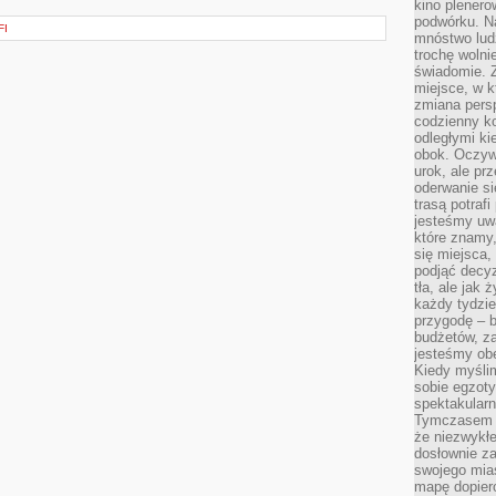
kino plener
podwórku. Na
FI
mnóstwo lud
trochę wolnie
świadomie. Z
miejsce, w k
zmiana pers
codzienny ko
odległymi ki
obok. Oczywi
urok, ale p
oderwanie si
trasą potrafi
jesteśmy uwa
które znamy,
się miejsca,
podjąć decyz
tła, ale jak
każdy tydzie
przygodę – b
budżetów, z
jesteśmy obe
Kiedy myśli
sobie egzoty
spektakular
Tymczasem wi
że niezwykł
dosłownie z
swojego mias
mapę dopier