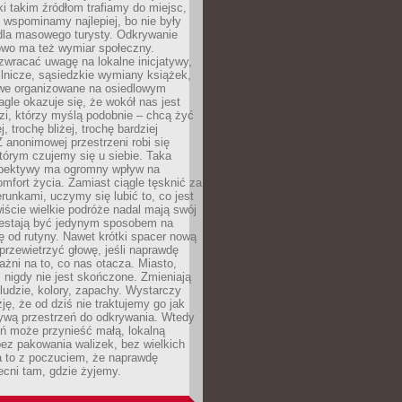
ki takim źródłom trafiamy do miejsc,
j wspominamy najlepiej, bo nie były
” dla masowego turysty. Odkrywanie
owo ma też wymiar społeczny.
wracać uwagę na lokalne inicjatywy,
ślnicze, sąsiedzkie wymiany książek,
owe organizowane na osiedlowym
gle okazuje się, że wokół nas jest
zi, którzy myślą podobnie – chcą żyć
j, trochę bliżej, trochę bardziej
 anonimowej przestrzeni robi się
tórym czujemy się u siebie. Taka
pektywy ma ogromny wpływ na
mfort życia. Zamiast ciągle tęsknić za
erunkami, uczymy się lubić to, co jest
ście wielkie podróże nadal mają swój
rzestają być jedynym sposobem na
ę od rutyny. Nawet krótki spacer nową
 przewietrzyć głowę, jeśli naprawdę
żni na to, co nas otacza. Miasto,
 nigdy nie jest skończone. Zmieniają
 ludzie, kolory, zapachy. Wystarczy
ję, że od dziś nie traktujemy go jak
 żywą przestrzeń do odkrywania. Wtedy
ń może przynieść małą, lokalną
ez pakowania walizek, bez wielkich
a to z poczuciem, że naprawdę
cni tam, gdzie żyjemy.