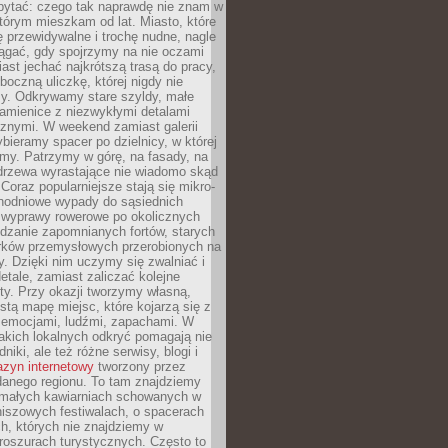
ytać: czego tak naprawdę nie znam w
tórym mieszkam od lat. Miasto, które
 przewidywalne i trochę nudne, nagle
ągać, gdy spojrzymy na nie oczami
iast jechać najkrótszą trasą do pracy,
oczną uliczkę, której nigdy nie
y. Odkrywamy stare szyldy, małe
amienice z niezwykłymi detalami
cznymi. W weekend zamiast galerii
bieramy spacer po dzielnicy, w której
my. Patrzymy w górę, na fasady, na
 drzewa wyrastające nie wiadomo skąd
Coraz popularniejsze stają się mikro-
dnodniowe wypady do sąsiednich
 wyprawy rowerowe po okolicznych
dzanie zapomnianych fortów, starych
rków przemysłowych przerobionych na
ry. Dzięki nim uczymy się zwalniać i
etale, zamiast zaliczać kolejne
isty. Przy okazji tworzymy własną,
stą mapę miejsc, które kojarzą się z
 emocjami, ludźmi, zapachami. W
akich lokalnych odkryć pomagają nie
niki, ale też różne serwisy, blogi i
zyn internetowy
tworzony przez
danego regionu. To tam znajdziemy
 małych kawiarniach schowanych w
niszowych festiwalach, o spacerach
h, których nie znajdziemy w
broszurach turystycznych. Często to