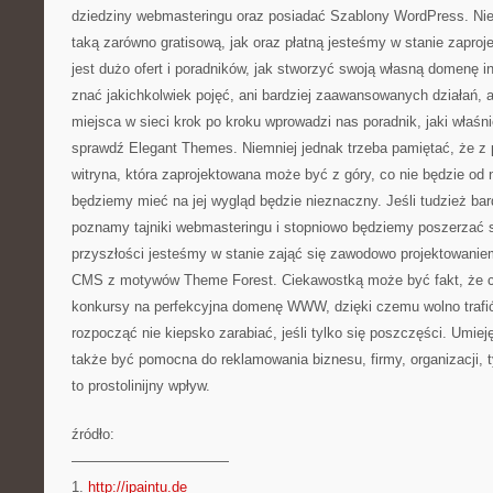
dziedziny webmasteringu oraz posiadać Szablony WordPress. Nie
taką zarówno gratisową, jak oraz płatną jesteśmy w stanie zaproj
jest dużo ofert i poradników, jak stworzyć swoją własną domenę in
znać jakichkolwiek pojęć, ani bardziej zaawansowanych działań, 
miejsca w sieci krok po kroku wprowadzi nas poradnik, jaki właś
sprawdź Elegant Themes. Niemniej jednak trzeba pamiętać, że z
witryna, która zaprojektowana może być z góry, co nie będzie od 
będziemy mieć na jej wygląd będzie nieznaczny. Jeśli tudzież bar
poznamy tajniki webmasteringu i stopniowo będziemy poszerzać 
przyszłości jesteśmy w stanie zająć się zawodowo projektowanie
CMS z motywów Theme Forest. Ciekawostką może być fakt, że 
konkursy na perfekcyjna domenę WWW, dzięki czemu wolno trafić 
rozpocząć nie kiepsko zarabiać, jeśli tylko się poszczęści. Umie
także być pomocna do reklamowania biznesu, firmy, organizacji, 
to prostolinijny wpływ.
źródło:
———————————
1.
http://ipaintu.de