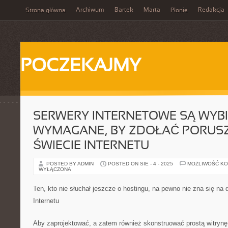
Archiwum
Bartek
Marta
Redakcja
Strona główna
Płonie
POCZEKAJMY
SERWERY INTERNETOWE SĄ WYBI
WYMAGANE, BY ZDOŁAĆ PORUSZ
ŚWIECIE INTERNETU
POSTED BY ADMIN
POSTED ON SIE - 4 - 2025
MOŻLIWOŚĆ K
WYŁĄCZONA
Ten, kto nie słuchał jeszcze o hostingu, na pewno nie zna się na 
Internetu
Aby zaprojektować, a zatem również skonstruować prostą witrynę